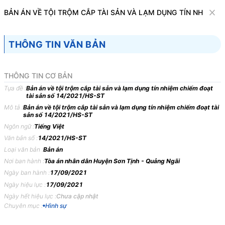
Văn bản
BẢN ÁN VỀ TỘI TRỘM CẮP TÀI SẢN VÀ LẠM DỤNG TÍN NHIỆM C
Tìm kiếm
Tải về
Cỡ chữ
THÔNG TIN VĂN BẢN
1
x
Bản án về tội trộm cắp tài sản và lạm dụng
THÔNG TIN CƠ BẢN
tín nhiệm chiếm đoạt tài sản số
Tựa đề :
Bản án về tội trộm cắp tài sản và lạm dụng tín nhiệm chiếm đoạt
tài sản số 14/2021/HS-ST
14/2021/HS-ST
Mô tả :
Bản án về tội trộm cắp tài sản và lạm dụng tín nhiệm chiếm đoạt tài
sản số 14/2021/HS-ST
Hình sự
Ngôn ngữ :
Tiếng Việt
Văn bản số :
14/2021/HS-ST
TÒA
ÁN
NHÂN
DÂN
HUYỆN
S,
TỈNH
QUẢNG
NGÃI
Loại văn bản :
Bản án
BẢN
ÁN
14/2021/HS-ST
NGÀY
17/09/2021
VỀ
TỘI
Nơi ban hành :
Tòa án nhân dân Huyện Sơn Tịnh - Quảng Ngãi
Ngày ban hành :
17/09/2021
TRỘM
CẮP
TÀI
SẢN
VÀ LẠM
DỤNG
TÍN
NHIỆM
Ngày hiệu lực :
17/09/2021
CHIẾM
ĐOẠT
TÀI
SẢN
Ngày hết hiệu lực :
Chưa cập nhật
Chuyên mục :
Hình sự
Phần
thứ
nhất
KHÁI
QUÁT
BẢN
ÁN