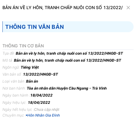
Văn bản
BẢN ÁN VỀ LY HÔN, TRANH CHẤP NUÔI CON SỐ 13/2022/HNGĐ
Tìm kiếm
Tải về
Cỡ chữ
THÔNG TIN VĂN BẢN
1
x
Bản án về ly hôn, tranh chấp nuôi con số
THÔNG TIN CƠ BẢN
13/2022/HNGĐ-ST
Tựa đề :
Bản án về ly hôn, tranh chấp nuôi con số 13/2022/HNGĐ-ST
Mô tả :
Bản án về ly hôn, tranh chấp nuôi con số 13/2022/HNGĐ-ST
Hôn Nhân Gia Đình
Ngôn ngữ :
Tiếng Việt
Văn bản số :
13/2022/HNGĐ-ST
TOÀ
ÁN
NHÂN
DÂN
HUYỆN
CẦU
NGANG,
TỈNH
TRÀ
Loại văn bản :
Bản án
VINH
Nơi ban hành :
Tòa án nhân dân Huyện Cầu Ngang - Trà Vinh
Ngày ban hành :
18/04/2022
BẢN
ÁN
13/2022/HNGĐ-ST
NGÀY
18/04/2022
VỀ
LY
Ngày hiệu lực :
18/04/2022
HÔN,
TRANH
CHẤP
NUÔI
CON
Ngày hết hiệu lực :
Chưa cập nhật
Phần
thứ
nhất
KHÁI
QUÁT
BẢN
ÁN
Chuyên mục :
Hôn Nhân Gia Đình
Trong
ngày
18
tháng
4
năm
2022,
tại
Toà
án
nhân
dân
huyện
Cầu
Ngang,
tỉnh
Trà
Vinh
xét
xử
sơ
thẩm
công
khai
vụ
án
hôn
nhân
và
gia