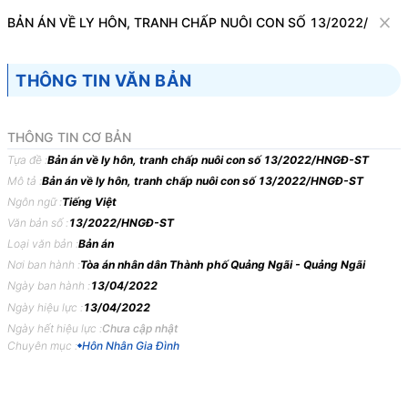
Văn bản
BẢN ÁN VỀ LY HÔN, TRANH CHẤP NUÔI CON SỐ 13/2022/HNGĐ
Tìm kiếm
Tải về
Cỡ chữ
THÔNG TIN VĂN BẢN
1
x
Bản án về ly hôn, tranh chấp nuôi con số
THÔNG TIN CƠ BẢN
13/2022/HNGĐ-ST
Tựa đề :
Bản án về ly hôn, tranh chấp nuôi con số 13/2022/HNGĐ-ST
Mô tả :
Bản án về ly hôn, tranh chấp nuôi con số 13/2022/HNGĐ-ST
Hôn Nhân Gia Đình
Ngôn ngữ :
Tiếng Việt
Văn bản số :
13/2022/HNGĐ-ST
TOÀ
ÁN
NHÂN
DÂN
THÀNH
PHỐ
QUẢNG
NGÃI,
Loại văn bản :
Bản án
TỈNH
QUẢNG
NGÃI
Nơi ban hành :
Tòa án nhân dân Thành phố Quảng Ngãi - Quảng Ngãi
Ngày ban hành :
13/04/2022
BẢN
ÁN
13/2022/HNGĐ-ST
NGÀY
13/04/2022
VỀ
LY
Ngày hiệu lực :
13/04/2022
HÔN,
TRANH
CHẤP
NUÔI
CON
Ngày hết hiệu lực :
Chưa cập nhật
Phần
thứ
nhất
KHÁI
QUÁT
BẢN
ÁN
Chuyên mục :
Hôn Nhân Gia Đình
Ngày
13
tháng
4
năm
2022,
tại
trụ
sở
Toà
án
nhân
dân
thành
phố
Quảng
Ngãi,
tỉnh
Quảng
Ngãi
xét
xử
sơ
thẩm
công
khai
vụ
án
dân
sự