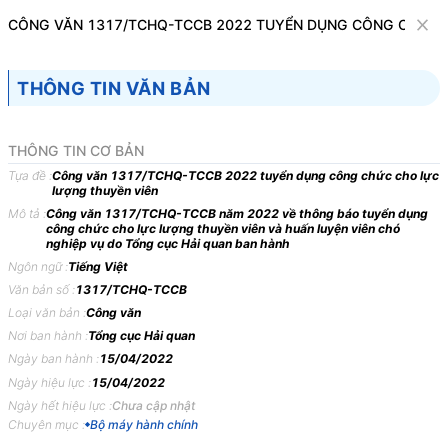
Văn bản
CÔNG VĂN 1317/TCHQ-TCCB 2022 TUYỂN DỤNG CÔNG CHỨC 
Tìm kiếm
Tải về
Cỡ chữ
THÔNG TIN VĂN BẢN
1
x
Công văn 1317/TCHQ-TCCB 2022 tuyển
THÔNG TIN CƠ BẢN
dụng công chức cho lực lượng thuyền viên
Tựa đề :
Công văn 1317/TCHQ-TCCB 2022 tuyển dụng công chức cho lực
lượng thuyền viên
Bộ máy hành chính
Mô tả :
Công văn 1317/TCHQ-TCCB năm 2022 về thông báo tuyển dụng
công chức cho lực lượng thuyền viên và huấn luyện viên chó
nghiệp vụ do Tổng cục Hải quan ban hành
BỘ TÀI CHÍNH TỔNG CỤC
CỘNG HÒA XÃ HỘI CHỦ
Ngôn ngữ :
Tiếng Việt
HẢI QUAN -------
NGHĨA VIỆT NAM Độc
Văn bản số :
1317/TCHQ-TCCB
lập - Tự do - Hạnh phúc ----
Loại văn bản :
Công văn
-----------
Nơi ban hành :
Tổng cục Hải quan
Ngày ban hành :
15/04/2022
Số: 1317/TCHQ-TCCB V/v
Hà Nội, ngày 15 tháng 4
Ngày hiệu lực :
15/04/2022
Thông báo tuyển dụng công
năm 2022
Ngày hết hiệu lực :
Chưa cập nhật
chức cho lực lượng thuyền
Chuyên mục :
Bộ máy hành chính
viên và huấn luyện viên chó