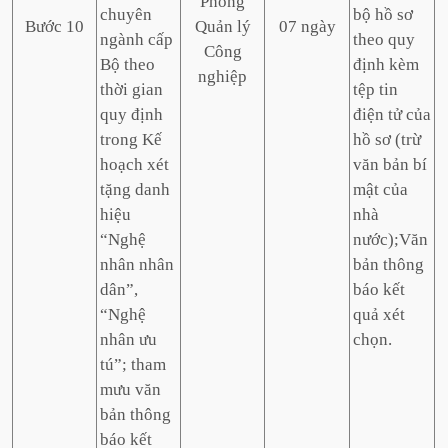
Phòng
chuyên
bộ hồ sơ
Bước 10
Quản lý
07 ngày
ngành cấp
theo quy
Công
Bộ theo
định kèm
nghiệp
thời gian
tệp tin
quy định
điện tử của
trong Kế
hồ sơ (trừ
hoạch xét
văn bản bí
tặng danh
mật của
hiệu
nhà
“Nghệ
nước);Văn
nhân nhân
bản thông
dân”,
báo kết
“Nghệ
quả xét
nhân ưu
chọn.
tú”; tham
mưu văn
bản thông
báo kết