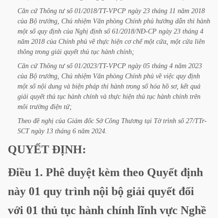
Căn
cứ
Thông
tư
số
01/2018/TT-VPCP
ngày
23
tháng
11
năm
2018
của
Bộ
trưởng,
Chủ
nhiệm
Văn
phòng
Chính
phủ
hướng
dẫn
thi
hành
một
số
quy
định
của
Nghị
định
số
61/2018/NĐ-CP
ngày
23
tháng
4
năm
2018
của
Chính
phủ
về
thực
hiện
cơ
chế
một
cửa,
một
cửa
liên
thông
trong
giải
quyết
thủ
tục
hành
chính;
Căn
cứ
Thông
tư
số
01/2023/TT-VPCP
ngày
05
tháng
4
năm
2023
của
Bộ
trưởng,
Chủ
nhiệm
Văn
phòng
Chính
phủ
về
việc
quy
định
một
số
nội
dung
và
biện
pháp
thi
hành
trong
số
hóa
hồ
sơ,
kết
quả
giải
quyết
thủ
tục
hành
chính
và
thực
hiện
thủ
tục
hành
chính
trên
môi
trường
điện
tử;
Theo
đề
nghị
của
Giám
đốc
Sở
Công
Thương
tại
Tờ
trình
số
27/TTr-
SCT
ngày
13
tháng
6
năm
2024.
QUYẾT
ĐỊNH:
Điều
1.
Phê
duyệt
kèm
theo
Quyết
định
này
01
quy
trình
nội
bộ
giải
quyết
đối
với
01
thủ
tục
hành
chính
lĩnh
vực
Nghề