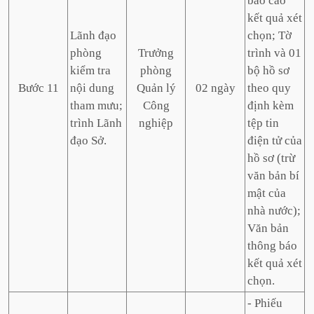
báo cáo
kết quả xét
Lãnh đạo
chọn; Tờ
phòng
Trưởng
trình và 01
kiểm tra
phòng
bộ hồ sơ
Bước 11
nội dung
Quản lý
02 ngày
theo quy
tham mưu;
Công
định kèm
trình Lãnh
nghiệp
tệp tin
đạo Sở.
điện tử của
hồ sơ (trừ
văn bản bí
mật của
nhà nước);
Văn bản
thông báo
kết quả xét
chọn.
- Phiếu