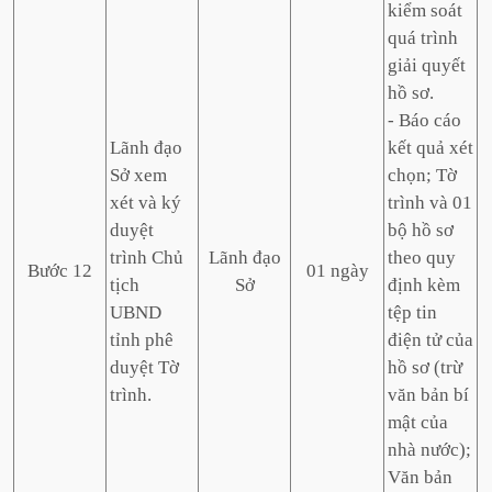
kiểm soát
quá trình
giải quyết
hồ sơ.
- Báo cáo
Lãnh đạo
kết quả xét
Sở xem
chọn; Tờ
xét và ký
trình và 01
duyệt
bộ hồ sơ
trình Chủ
Lãnh đạo
theo quy
Bước 12
01 ngày
tịch
Sở
định kèm
UBND
tệp tin
tỉnh phê
điện tử của
duyệt Tờ
hồ sơ (trừ
trình.
văn bản bí
mật của
nhà nước);
Văn bản