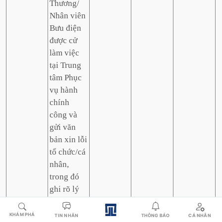
Thương/
Nhân viên
Bưu điện
được cử
làm việc
tại Trung
tâm Phục
vụ hành
chính
công và
gửi văn
bản xin lỗi
tổ chức/cá
nhân,
trong đó
ghi rõ lý
do quá
hạn, thời
KHÁM PHÁ
THÔNG BÁO
CÁ NHÂN
TIN NHẮN