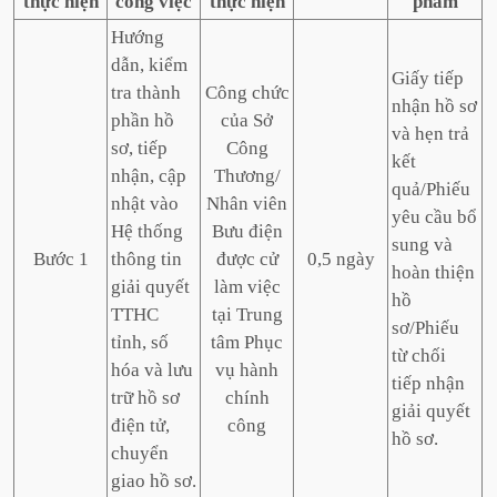
thực hiện
công việc
thực hiện
phẩm
Hướng
dẫn, kiểm
Giấy tiếp
tra thành
Công chức
nhận hồ sơ
phần hồ
của Sở
và hẹn trả
sơ, tiếp
Công
kết
nhận, cập
Thương/
quả/Phiếu
nhật vào
Nhân viên
yêu cầu bổ
Hệ thống
Bưu điện
sung và
Bước 1
thông tin
được cử
0,5 ngày
hoàn thiện
giải quyết
làm việc
hồ
TTHC
tại Trung
sơ/Phiếu
tỉnh, số
tâm Phục
từ chối
hóa và lưu
vụ hành
tiếp nhận
trữ hồ sơ
chính
giải quyết
điện tử,
công
hồ sơ.
chuyển
giao hồ sơ.