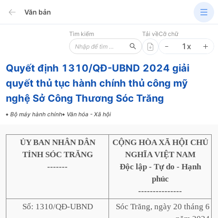
Văn bản
Tìm kiếm
Tải về
Cỡ chữ
1
x
Quyết định 1310/QĐ-UBND 2024 giải
quyết thủ tục hành chính thủ công mỹ
nghệ Sở Công Thương Sóc Trăng
Bộ máy hành chính
Văn hóa - Xã hội
ỦY BAN NHÂN DÂN
CỘNG HÒA XÃ HỘI CHỦ
TỈNH SÓC TRĂNG
NGHĨA VIỆT NAM
-------
Độc lập - Tự do - Hạnh
phúc
---------------
Số: 1310/QĐ-UBND
Sóc Trăng, ngày 20 tháng 6