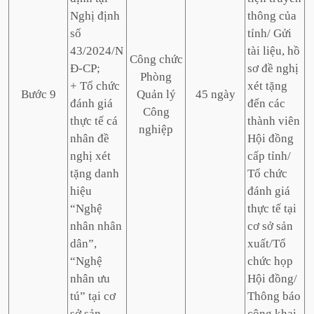
Nghị định
thông của
số
tỉnh/ Gửi
43/2024/N
tài liệu, hồ
Công chức
Đ-CP;
sơ đề nghị
Phòng
+ Tổ chức
xét tặng
Bước 9
Quản lý
45 ngày
đánh giá
đến các
Công
thực tế cá
thành viên
nghiệp
nhân đề
Hội đồng
nghị xét
cấp tỉnh/
tặng danh
Tổ chức
hiệu
đánh giá
“Nghệ
thực tế tại
nhân nhân
cơ sở sản
dân”,
xuất/Tổ
“Nghệ
chức họp
nhân ưu
Hội đồng/
tú” tại cơ
Thông báo
sở sản
công khai