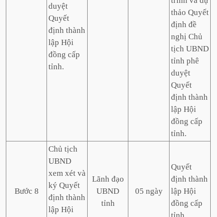
trình và dự
duyệt
thảo Quyết
Quyết
định đề
định thành
nghị Chủ
lập Hội
tịch UBND
đồng cấp
tỉnh phê
tỉnh.
duyệt
Quyết
định thành
lập Hội
đồng cấp
tỉnh.
Chủ tịch
UBND
Quyết
xem xét và
Lãnh đạo
định thành
ký Quyết
Bước 8
UBND
05 ngày
lập Hội
định thành
tỉnh
đồng cấp
lập Hội
tỉnh.