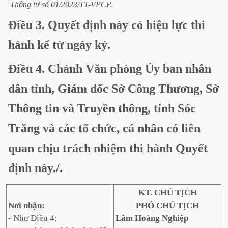
Thông
tư
số
01/2023/TT-VPCP.
Điều
3.
Quyết
định
này
có
hiệu
lực
thi
hành
kể
từ
ngày
ký.
Điều
4.
Chánh
Văn
phòng
Ủy
ban
nhân
dân
tỉnh,
Giám
đốc
Sở
Công
Thương,
Sở
Thông
tin
và
Truyền
thông,
tỉnh
Sóc
Trăng
và
các
tổ
chức,
cá
nhân
có
liên
quan
chịu
trách
nhiệm
thi
hành
Quyết
định
này./.
KT. CHỦ TỊCH
Nơi nhận:
PHÓ CHỦ TỊCH
- Như Điều 4;
Lâm Hoàng Nghiệp