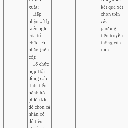
xuất;
kết quả xét
+ Tiếp
chọn trên
nhận xử lý
các
kiến nghị
phương
của tổ
tiện truyền
chức, cá
thông của
nhân (nếu
tỉnh.
có);
+ Tổ chức
họp Hội
đồng cấp
tỉnh, tiến
hành bỏ
phiếu kín
để chọn cá
nhân có
đủ tiêu