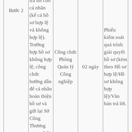
trả lời cho
cá nhân
Bước 2
(kể cả hồ
sơ hợp lệ
và không
Phiếu
hợp lệ).
kiểm soát
Trường
quá trình
hợp hồ sơ
Công chức
giải quyết
không hợp
Phòng
hồ sơ (kèm
lệ, công
Quản lý
02 ngày
theo Hồ sơ
chức
Công
hợp lệ/Hồ
hướng dẫn
nghiệp
sơ không
để cá nhân
hợp
hoàn thiện
lệ)/Văn
hồ sơ và
bản trả lời.
gửi lại Sở
Công
Thương