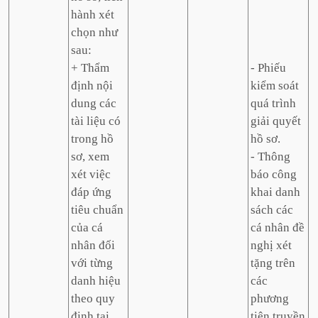
hành xét
chọn như
sau:
+ Thẩm
- Phiếu
định nội
kiểm soát
dung các
quá trình
tài liệu có
giải quyết
trong hồ
hồ sơ.
sơ, xem
- Thông
xét việc
báo công
đáp ứng
khai danh
tiêu chuẩn
sách các
của cá
cá nhân đề
nhân đối
nghị xét
với từng
tặng trên
danh hiệu
các
theo quy
phương
định tại
tiện truyền