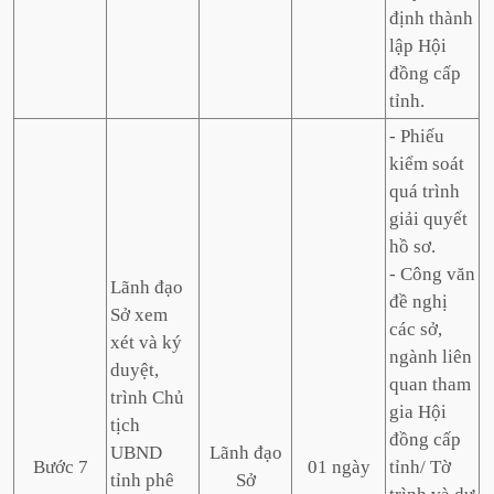
định thành
lập Hội
đồng cấp
tỉnh.
- Phiếu
kiểm soát
quá trình
giải quyết
hồ sơ.
- Công văn
Lãnh đạo
đề nghị
Sở xem
các sở,
xét và ký
ngành liên
duyệt,
quan tham
trình Chủ
gia Hội
tịch
đồng cấp
UBND
Lãnh đạo
Bước 7
01 ngày
tỉnh/ Tờ
tỉnh phê
Sở