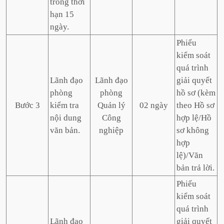
trong thời
hạn 15
ngày.
Phiếu
kiểm soát
quá trình
Lãnh đạo
Lãnh đạo
giải quyết
phòng
phòng
hồ sơ (kèm
Bước 3
kiểm tra
Quản lý
02 ngày
theo Hồ sơ
nội dung
Công
hợp lệ/Hồ
văn bản.
nghiệp
sơ không
hợp
lệ)/Văn
bản trả lời.
Phiếu
kiểm soát
quá trình
Lãnh đạo
giải quyết