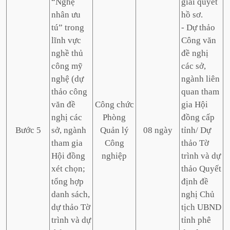
“Nghệ
giải quyết
nhân ưu
hồ sơ.
tú” trong
- Dự thảo
lĩnh vực
Công văn
nghề thủ
đề nghị
công mỹ
các sở,
nghệ (dự
ngành liên
thảo công
quan tham
văn đề
Công chức
gia Hội
nghị các
Phòng
đồng cấp
Bước 5
sở, ngành
Quản lý
08 ngày
tỉnh/ Dự
tham gia
Công
thảo Tờ
Hội đồng
nghiệp
trình và dự
xét chọn;
thảo Quyết
tổng hợp
định đề
danh sách,
nghị Chủ
dự thảo Tờ
tịch UBND
trình và dự
tỉnh phê