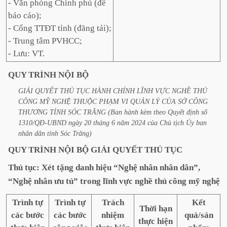
- Văn phòng Chính phủ (để
báo cáo);
- Cổng TTĐT tỉnh (đăng tải);
- Trung tâm PVHCC;
- Lưu: VT.
QUY
TRÌNH
NỘI
BỘ
GIẢI
QUYẾT
THỦ
TỤC
HÀNH
CHÍNH
LĨNH
VỰC
NGHỀ
THỦ
CÔNG
MỸ
NGHỆ
THUỘC
PHẠM
VI
QUẢN
LÝ
CỦA
SỞ
CÔNG
THƯƠNG
TỈNH
SÓC
TRĂNG
(Ban
hành
kèm
theo
Quyết
định
số
1310/QĐ-UBND
ngày
20
tháng
6
năm
2024
của
Chủ
tịch
Ủy
ban
nhân
dân
tỉnh
Sóc
Trăng)
QUY
TRÌNH
NỘI
BỘ
GIẢI
QUYẾT
THỦ
TỤC
Thủ
tục:
Xét
tặng
danh
hiệu
“Nghệ
nhân
nhân
dân”,
“Nghệ
nhân
ưu
tú”
trong
lĩnh
vực
nghề
thủ
công
mỹ
nghệ
Trình tự
Trình tự
Trách
Kết
Thời hạn
các bước
các bước
nhiệm
quả/sản
thực hiện