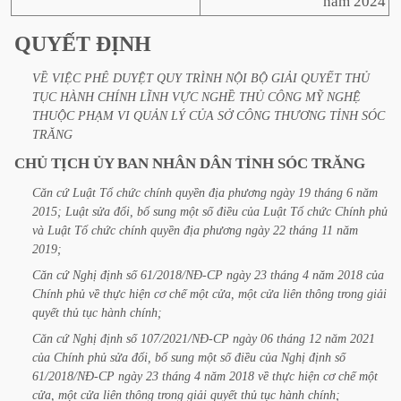
năm 2024
QUYẾT
ĐỊNH
VỀ
VIỆC
PHÊ
DUYỆT
QUY
TRÌNH
NỘI
BỘ
GIẢI
QUYẾT
THỦ
TỤC
HÀNH
CHÍNH
LĨNH
VỰC
NGHỀ
THỦ
CÔNG
MỸ
NGHỆ
THUỘC
PHẠM
VI
QUẢN
LÝ
CỦA
SỞ
CÔNG
THƯƠNG
TỈNH
SÓC
TRĂNG
CHỦ
TỊCH
ỦY
BAN
NHÂN
DÂN
TỈNH
SÓC
TRĂNG
Căn
cứ
Luật
Tổ
chức
chính
quyền
địa
phương
ngày
19
tháng
6
năm
2015;
Luật
sửa
đổi,
bổ
sung
một
số
điều
của
Luật
Tổ
chức
Chính
phủ
và
Luật
Tổ
chức
chính
quyền
địa
phương
ngày
22
tháng
11
năm
2019;
Căn
cứ
Nghị
định
số
61/2018/NĐ-CP
ngày
23
tháng
4
năm
2018
của
Chính
phủ
về
thực
hiện
cơ
chế
một
cửa,
một
cửa
liên
thông
trong
giải
quyết
thủ
tục
hành
chính;
Căn
cứ
Nghị
định
số
107/2021/NĐ-CP
ngày
06
tháng
12
năm
2021
của
Chính
phủ
sửa
đổi,
bổ
sung
một
số
điều
của
Nghị
định
số
61/2018/NĐ-CP
ngày
23
tháng
4
năm
2018
về
thực
hiện
cơ
chế
một
cửa,
một
cửa
liên
thông
trong
giải
quyết
thủ
tục
hành
chính;