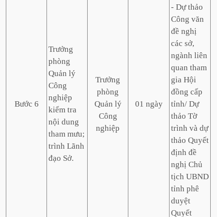
- Dự thảo
Công văn
đề nghị
các sở,
Trưởng
ngành liên
phòng
quan tham
Quản lý
Trưởng
gia Hội
Công
phòng
đồng cấp
nghiệp
Bước 6
Quản lý
01 ngày
tỉnh/ Dự
kiểm tra
Công
thảo Tờ
nội dung
nghiệp
trình và dự
tham mưu;
thảo Quyết
trình Lãnh
định đề
đạo Sở.
nghị Chủ
tịch UBND
tỉnh phê
duyệt
Quyết