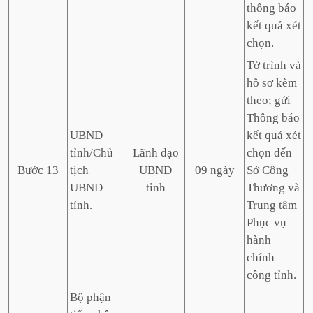
thông báo
kết quả xét
chọn.
Tờ trình và
hồ sơ kèm
theo; gửi
Thông báo
UBND
kết quả xét
tỉnh/Chủ
Lãnh đạo
chọn đến
Bước 13
tịch
UBND
09 ngày
Sở Công
UBND
tỉnh
Thương và
tỉnh.
Trung tâm
Phục vụ
hành
chính
công tỉnh.
Bộ phận