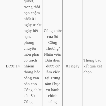
quyết,
trong thời
hạn chậm
nhất 01
ngày trước
ngày hết
Công chức
hạn,
của Sở
phòng
Công
chuyên
Thương/
môn phải
Nhân viên
có trách
Bưu điện
Thông báo
Bước 14
nhiệm
được cử
01 ngày
kết quả xét
thông báo
làm việc
chọn.
bằng văn
tại Trung
bản cho
tâm Phục
Công chức
vụ hành
của Sở
chính
Công
công