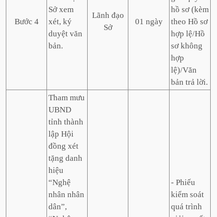
Sở xem
hồ sơ (kèm
Lãnh đạo
Bước 4
xét, ký
01 ngày
theo Hồ sơ
Sở
duyệt văn
hợp lệ/Hồ
bản.
sơ không
hợp
lệ)/Văn
bản trả lời.
Tham mưu
UBND
tỉnh thành
lập Hội
đồng xét
tặng danh
hiệu
“Nghệ
- Phiếu
nhân nhân
kiểm soát
dân”,
quá trình