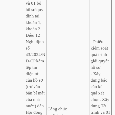
và 01 bộ
hồ sơ quy
định tại
khoản 1,
khoản 2
Điều 12
Nghị định
- Phiếu
số
kiểm soát
43/2024/N
quá trình
Đ-CP kèm
giải quyết
tệp tin
hồ sơ.
điện tử
- Xây
của hồ sơ
dựng báo
(trừ văn
cáo kết
bản bí mật
quả xét
của nhà
chọn; Xây
nước) đến
dựng Tờ
Công chức
Hội đồng
trình và 01