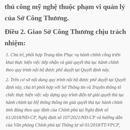
thủ
công
mỹ
nghệ
thuộc
phạm
vi
quản
lý
của
Sở
Công
Thương.
Điều
2.
Giao
Sở
Công
Thương
chịu
trách
nhiệm:
1.
Chủ
trì,
phối
hợp
Trung
tâm
Phục
vụ
hành
chính
công
triển
khai
thực
hiện
việc
tiếp
nhận
và
giải
quyết
thủ
tục
hành
chính
theo
quy
trình
nội
bộ
được
phê
duyệt
tại
Quyết
định
này.
2.
Trên
cơ
sở
nội
dung
quy
trình
nội
bộ
được
phê
duyệt
tại
Quyết
định
này,
chủ
trì
phối
hợp
với
Sở
Thông
tin
và
Truyền
thông
tổ
chức
thực
hiện
việc
xây
dựng
quy
trình
điện
tử
giải
quyết
thủ
tục
hành
chính
tại
Hệ
thống
thông
tin
giải
quyết
thủ
tục
hành
chính
tỉnh
đúng
theo
quy
định
của
Chính
phủ
tại
Nghị
định
số
61/2018/NĐ-CP,
Nghị
định
số
107/2021/NĐ-CP
và
hướng
dẫn
của
Văn
phòng
Chính
phủ
tại
Thông
tư
số
01/2018/TT-VPCP,