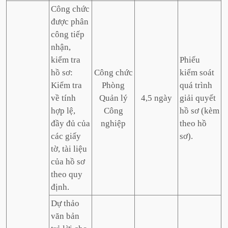
Công chức
được phân
công tiếp
nhận,
kiểm tra
Phiếu
hồ sơ:
Công chức
kiểm soát
Kiểm tra
Phòng
quá trình
về tính
Quản lý
4,5 ngày
giải quyết
hợp lệ,
Công
hồ sơ (kèm
đầy đủ của
nghiệp
theo hồ
các giấy
sơ).
tờ, tài liệu
của hồ sơ
theo quy
định.
Dự thảo
văn bản