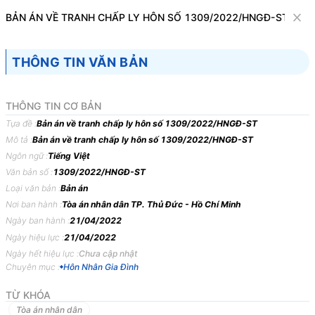
Văn bản
BẢN ÁN VỀ TRANH CHẤP LY HÔN SỐ 1309/2022/HNGĐ-ST
Tìm kiếm
Tải về
Cỡ chữ
THÔNG TIN VĂN BẢN
1
x
Bản án về tranh chấp ly hôn số
THÔNG TIN CƠ BẢN
1309/2022/HNGĐ-ST
Tựa đề :
Bản án về tranh chấp ly hôn số 1309/2022/HNGĐ-ST
Mô tả :
Bản án về tranh chấp ly hôn số 1309/2022/HNGĐ-ST
Hôn Nhân Gia Đình
Ngôn ngữ :
Tiếng Việt
Văn bản số :
1309/2022/HNGĐ-ST
TÒA
ÁN
NHÂN
DÂN
THÀNH
PHỐ
THỦ
ĐỨC, THÀNH
Loại văn bản :
Bản án
PHỐ
HỒ
CHÍ
MINH
Nơi ban hành :
Tòa án nhân dân TP. Thủ Đức - Hồ Chí Minh
Ngày ban hành :
21/04/2022
BẢN
ÁN
1309/2022/HNGĐ-ST
NGÀY
21/04/2022
VỀ
Ngày hiệu lực :
21/04/2022
TRANH
CHẤP
LY
HÔN
Ngày hết hiệu lực :
Chưa cập nhật
Phần
thứ
nhất
KHÁI
QUÁT
BẢN
ÁN
Chuyên mục :
Hôn Nhân Gia Đình
TỪ KHÓA
Trong
ngày
21/4/2022,
tại
phòng
xử
án
của
Tòa
án
nhân
dân
thành
Tòa án nhân dân
phố
Thủ
Đức
(trụ
sở
3)
–
địa
chỉ:
18
đường
số
6,
khu
phố
5,
phường