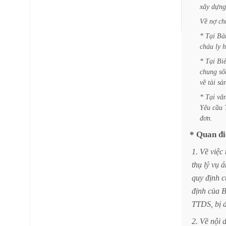
xây
dựng
Về
nợ
ch
*
Tại
Bả
cháu
ly
h
*
Tại
Bi
chung
số
về
tài
sả
*
Tại
vă
Yêu
cầu
đơn.
*
Quan
đ
1.
Về
việc
thụ
lý
vụ
á
quy
định
c
định
của
B
TTDS,
bị
2.
Về
nội