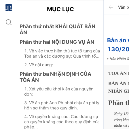
Văn 
MỤC LỤC
Phần thứ nhất KHÁI QUÁT BẢN
ÁN
Bản án 
Phần thứ hai NỘI DUNG VỤ ÁN
130/2
1. Về việc thực hiện thủ tục tố tụng của
Toà án và các đương sự: Quá trình tố...
Hôn Nhân G
2. Về nội dung:
TOÀ
ÁN
Phần thứ ba NHẬN ĐỊNH CỦA
TÒA ÁN
BẢN
ÁN
1. Xét yêu cầu khởi kiện của nguyên
NHÂN
G
đơn:
Phần
t
3. Về án phí: Anh Ph phải chịu án phí ly
hôn sơ thẩm theo quy định.
Ngày
18/
4. Về quyền kháng cáo: Các đương sự
công
kha
có quyền kháng cáo theo quy định của
nhân
và
pháp...