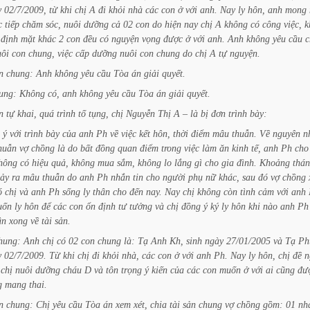
y
02/7/2009,
từ
khi
chị
A
đi
khỏi
nhà
các
con
ở
với
anh.
Nay
ly
hôn,
anh
mong
c
tiếp
chăm
sóc,
nuôi
dưỡng
cả
02
con
do
hiện
nay
chị
A
không
có
công
việc,
k
định
mặt
khác
2
con
đều
có
nguyện
vọng
được
ở
với
anh.
Anh
không
yêu
cầu
c
uôi
con
chung,
việc
cấp
dưỡng
nuôi
con
chung
do
chị
A
tự
nguyện.
n
chung:
Anh
không
yêu
cầu
Tòa
án
giải
quyết.
ung:
Không
có,
anh
không
yêu
cầu
Tòa
án
giải
quyết.
n
tự
khai,
quá
trình
tố
tụng,
chị
Nguyễn
Thị
A
–
là
bị
đơn
trình bày:
ý
với
trình
bày
của
anh
Ph
về
việc
kết
hôn,
thời
điểm
mâu thuẫn.
Về
nguyên
n
huẫn
vợ
chồng
là
do
bất
đồng
quan
điểm
trong
việc
làm
ăn
kinh
tế,
anh
Ph
cho
hông
có
hiệu
quả,
không
mua
sắm,
không
lo
lắng
gì
cho
gia
đình.
Khoảng
thá
xảy
ra
mâu
thuẫn
do
anh
Ph
nhắn
tin
cho
người
phụ
nữ
khác,
sau
đó
vợ
chồng
ó
chị
và
anh
Ph
sống
ly
thân
cho
đến
nay.
Nay
chị
không
còn
tình
cảm
với
anh
uốn
ly
hôn
để
các
con
ổn
định
tư
tưởng
và
chị
đồng
ý
ký
ly
hôn
khi
nào
anh
Ph
ận
xong
về
tài
sản.
hung:
Anh
chị
có
02
con
chung
là:
Tạ
Anh
Kh,
sinh
ngày
27/01/2005
và
Tạ
Ph
y
02/7/2009.
Từ
khi
chị
đi
khỏi
nhà,
các
con
ở
với
anh
Ph.
Nay
ly
hôn,
chị
đề
n
chị
nuôi
dưỡng
cháu
D
và
tôn
trọng
ý
kiến
của
các
con
muốn
ở
với
ai
cũng
đư
g
mang
thai.
n
chung:
Chị
yêu
cầu
Tòa
án
xem
xét,
chia
tài
sản
chung
vợ
chồng
gồm:
01
nh