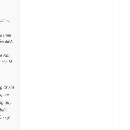
bố
mẹ
á
trình
ắm
được
i
Đức:
n
của
bị
ng
từ
khi
g
các
ng
quy
luật
ân
sự.