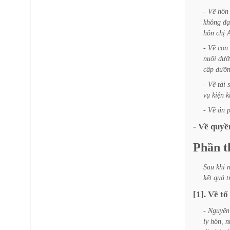
-
Về
hôn
không
đạ
hôn
chị
-
Về
con
nuôi
dưỡ
cấp
dưỡ
-
Về
tài
vụ
kiện
k
-
Về
án
p
-
Về
quyề
Phần
t
Sau
khi
kết
quả
t
[1].
Về
tố
-
Nguyên
ly
hôn,
n