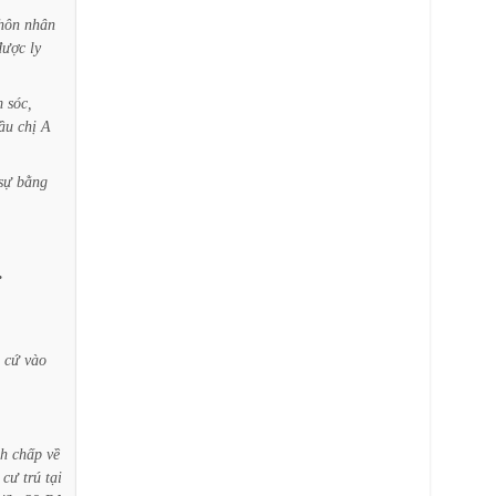
hôn
nhân
được
ly
m
sóc,
ầu
chị
A
sự
bằng
.
cứ
vào
nh
chấp
về
cư
trú
tại