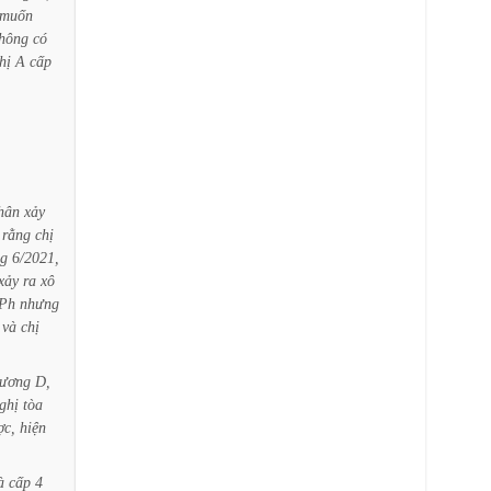
muốn
hông
có
hị
A
cấp
hân
xảy
rằng
chị
ng
6/2021,
xảy
ra
xô
Ph
nhưng
và
chị
ương
D,
ghị
tòa
ợc,
hiện
à
cấp
4