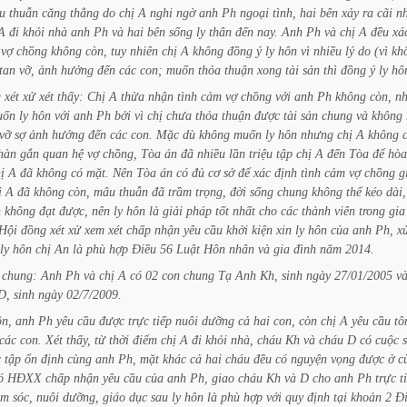
u
thuẫn
căng
thẳng
do
chị
A
nghi
ngờ
anh
Ph
ngoại
tình,
hai
bên
xảy
ra
cãi
n
A
đi
khỏi
nhà
anh
Ph
và
hai
bên
sống
ly
thân
đến
nay.
Anh
Ph
và
chị
A
đều
xá
vợ
chồng
không
còn,
tuy
nhiên
chị
A
không
đồng
ý
ly
hôn
vì
nhiều
lý
do
(vì
kh
tan
vỡ,
ảnh
hưởng
đến
các
con;
muốn
thỏa
thuận
xong
tài
sản
thì
đồng
ý
ly
hôn
g
xét
xử
xét
thấy:
Chị
A
thừa
nhận
tình
cảm
vợ
chồng
với
anh
Ph
không
còn,
n
uốn
ly
hôn
với
anh
Ph
bởi
vì
chị
chưa
thỏa
thuận
được
tài
sản
chung
và
không
vỡ
sợ
ảnh
hưởng
đến
các
con.
Mặc
dù
không
muốn
ly
hôn
nhưng
chị
A
không
hàn
gắn
quan
hệ
vợ
chồng,
Tòa
án
đã
nhiều
lần
triệu
tập
chị
A
đến
Tòa
để
hòa
ị
A
đã
không
có
mặt.
Nên
Tòa
án
có
đủ
cơ
sở
để
xác
định
tình
cảm
vợ
chồng
g
ị
A
đã
không
còn,
mâu
thuẫn
đã
trầm
trọng,
đời
sống
chung
không
thể
kéo
dài,
n
không
đạt
được,
nên
ly
hôn
là
giải
pháp
tốt
nhất
cho
các
thành
viên
trong
gia
Hội
đồng
xét
xử
xem
xét
chấp
nhận
yêu
cầu
khởi
kiện
xin
ly
hôn
của
anh
Ph,
x
ly
hôn
chị
An
là
phù
hợp
Điều
56
Luật
Hôn
nhân
và
gia
đình
năm
2014.
chung:
Anh
Ph
và
chị
A
có
02
con
chung
Tạ
Anh
Kh,
sinh
ngày
27/01/2005
v
D,
sinh
ngày
02/7/2009.
ôn,
anh
Ph
yêu
cầu
được
trực
tiếp
nuôi
dưỡng
cả
hai
con,
còn
chị
A
yêu
cầu
tô
các
con.
Xét
thấy,
từ
thời
điểm
chị
A
đi
khỏi
nhà,
cháu
Kh
và
cháu
D
có
cuộc
c
tập
ổn
định
cùng
anh
Ph,
mặt
khác
cả
hai
cháu
đều
có
nguyện
vọng
được
ở
c
ó
HĐXX
chấp
nhận
yêu
cầu
của
anh
Ph,
giao
cháu
Kh
và
D
cho
anh
Ph
trực
t
ăm
sóc,
nuôi
dưỡng,
giáo
dục
sau
ly
hôn
là
phù
hợp
với
quy
định
tại
khoản
2
Đ