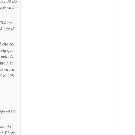
iều
39
Bộ
uyết
vụ
án
Toà
án
ộ
luật
tố
ệ
cho
chị
rong
quá
mới
của
hực
hiện
A
và
trụ
7
và
179
iện
về
kết
.
uẫn
do
nh
Ph
và