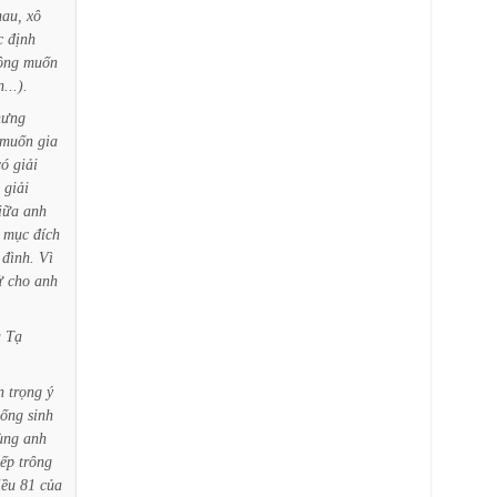
hau,
xô
c
định
ông
muốn
...).
hưng
muốn
gia
có
giải
giải
iữa
anh
mục
đích
đình.
Vì
ử
cho
anh
à
Tạ
n
trọng
ý
sống
sinh
ùng
anh
iếp
trông
iều
81
của