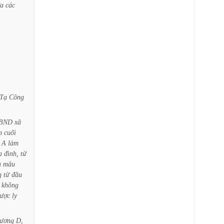
ữa
các
Tạ
Công
BND
xã
n
cuối
A
làm
a
đình,
từ
a
mâu
g
từ
đầu
không
ược
ly
ương
D,