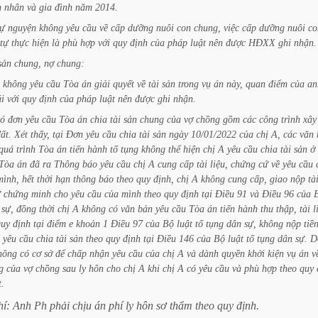
n
nhân
và
gia
đình
năm
2014.
tự
nguyện
không
yêu
cầu
về
cấp
dưỡng
nuôi
con
chung,
việc
cấp
dưỡng
nuôi
co
tự
thực
hiện
là
phù
hợp
với
quy
định
của
pháp
luật
nên
được
HĐXX
ghi
nhận.
sản
chung,
nợ
chung:
không
yêu
cầu
Tòa
án
giải
quyết
về
tài
sản
trong
vụ
án
này,
quan
điểm
của
an
ái
với
quy
định
của
pháp
luật
nên
được
ghi
nhận.
có
đơn
yêu
cầu
Tòa
án
chia
tài
sản
chung
của
vợ
chồng
gồm
các
công
trình
xây
ất.
Xét
thấy,
tại
Đơn
yêu
cầu
chia
tài
sản
ngày
10/01/2022
của
chị
A,
các
văn
quá
trình
Tòa
án
tiến
hành
tố
tụng
không
thể
hiện
chị
A
yêu
cầu
chia
tài
sản
ở
Tòa
án
đã
ra
Thông
báo
yêu
cầu
chị
A
cung
cấp
tài
liệu,
chứng
cứ
về
yêu
cầu
mình,
hết
thời
hạn
thông
báo
theo
quy
định,
chị
A
không
cung
cấp,
giao
nộp
tà
ứ
chứng
minh
cho
yêu
cầu
của
mình
theo
quy
định
tại
Điều
91
và
Điều
96
của
sự,
đồng
thời
chị
A
không
có
văn
bản
yêu
cầu
Tòa
án
tiến
hành
thu
thập,
tài
l
quy
định
tại
điểm
e
khoản
1
Điều
97
của
Bộ
luật
tố
tụng
dân
sự,
không
nộp
tiề
yêu
cầu
chia
tài
sản
theo
quy
định
tại
Điều
146
của
Bộ
luật
tố
tụng
dân
sự.
D
hông
có
cơ
sở
để
chấp
nhận
yêu
cầu
của
chị
A
và
dành
quyền
khởi
kiện
vụ
án
v
g
của
vợ
chồng
sau
ly
hôn
cho
chị
A
khi
chị
A
có
yêu
cầu
và
phù
hợp
theo
quy
t.
hí:
Anh
Ph
phải
chịu
án
phí
ly
hôn
sơ
thẩm
theo
quy
định.