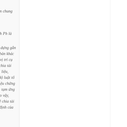
n
chung
h
Ph
là
dựng
gắn
bản
khác
vị
trí
cụ
chia
tài
i
liệu,
Bộ
luật
tố
iệu
chứng
n
tạm
ứng
o
vậy,
ề
chia
tài
định
của