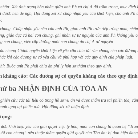
nhân:
Xét
tình
trạng
hôn
nhân
giữa
anh
Ph
và
chị
A
đã
trầm
trọng,
mục
đích
t
được
nên
đề
nghị
Hội
đồng
xét
xử
chấp
nhận
yêu
cầu
khởi
kiện,
cho
anh
Ph
A;
chung:
Chấp
nhận
yêu
cầu
của
anh
Ph,
giao
anh
Ph
trực
tiếp
trông
nom,
chă
ng,
giáo
dục
cả
hai
con
chung,
ghi
nhận
sự
tự
nguyện
của
anh
Ph
không
yêu
c
ng
con
chung,
việc
cấp
dưỡng
nuôi
con
chung
do
chị
A
tự
nguyện.
sản
chung:Giành
quyền
khởi
kiện
về
yêu
cầu
chia
tài
sản
chung
cho
các
đương
hác
khi
các
đương
sự
có
yêu
cầu
và
phù
hợp
với
các
quy
định
của
pháp
luật.
hí:
Buộc
anh
Ph
phải
chịu
án
phí
ly
hôn
sơ
thẩm
theo
quy
định.
n
kháng
cáo:
Các
đương
sự
có
quyền
kháng
cáo
theo
quy
định
hứ
ba
NHẬN
ĐỊNH
CỦA
TÒA
ÁN
nghiên
cứu
các
tài
liệu
có
trong
hồ
sơ
vụ
án
và
được
thẩm
tra
tại
phiên
tòa,
căn
ranh
tụng
tại
phiên
toà,
Hội
đồng
xét
xử
nhận
định:
tụng:
đơn
khởi
kiện
yêu
cầu
giải
quyết
việc
ly
hôn,
nuôi
con
chung
là
quan
hệ
“Tra
uôi
con
chung”
nên
thuộc
thẩm
quyền
giải
quyết
của
Tòa
án;
bị
đơn
hiện
đang