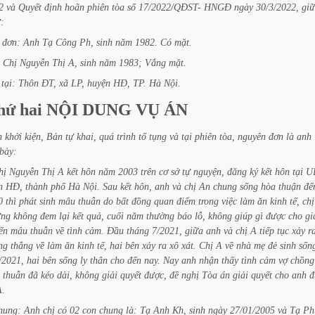
2
và
Quyết
định
hoãn
phiên
tòa
số
17/2022/QĐST-
HNGĐ
ngày
30/3/2022,
gi
:
đơn:
Anh
Tạ
Công
Ph,
sinh
năm
1982.
Có
mặt.
Chị
Nguyễn
Thị
A,
sinh
năm
1983;
Vắng
mặt.
tại:
Thôn
ĐT,
xã
LP,
huyện
HĐ,
TP.
Hà
Nội.
hứ
hai
NỘI
DUNG
VỤ
ÁN
n
khởi
kiện,
Bản
tự
khai,
quá
trình
tố
tụng
và
tại
phiên
tòa,
nguyên
đơn
là
anh
bày:
hị
Nguyễn
Thị
A
kết
hôn
năm
2003
trên
cơ
sở
tự
nguyện,
đăng
ký
kết
hôn
tại
U
n
HĐ,
thành
phố
Hà
Nội.
Sau
kết
hôn,
anh
và
chị
An
chung
sống
hòa
thuận
đế
0
thì
phát
sinh
mâu
thuẫn
do
bất
đồng
quan
điểm
trong
việc
làm
ăn
kinh
tế,
chị
ưng
không
đem
lại
kết
quả,
cuối
năm
thường
báo
lỗ,
không
giúp
gì
được
cho
gi
ến
mâu
thuẫn
về
tình
cảm.
Đầu
tháng
7/2021,
giữa
anh
và
chị
A
tiếp
tục
xảy
r
ng
thẳng
về
làm
ăn
kinh
tế,
hai
bên
xảy
ra
xô
xát.
Chị
A
về
nhà
mẹ
đẻ
sinh
sốn
/2021,
hai
bên
sống
ly
thân
cho
đến
nay.
Nay
anh
nhận
thấy
tình
cảm
vợ
chồng
thuẫn
đã
kéo
dài,
không
giải
quyết
được,
đề
nghị
Tòa
án
giải
quyết
cho
anh
đ
A.
hung:
Anh
chị
có
02
con
chung
là:
Tạ
Anh
Kh,
sinh
ngày
27/01/2005
và
Tạ
Ph