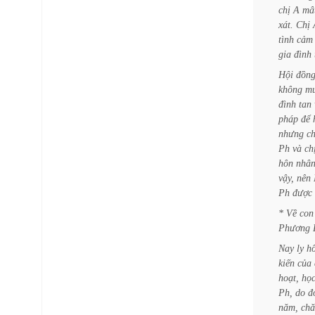
chị
A
mâ
xát.
Chị
tình
cảm
gia
đình
Hội
đồn
không
m
đình
tan
pháp
để
nhưng
ch
Ph
và
ch
hôn
nhâ
vậy,
nên
Ph
được
*
Về
con
Phương
Nay
ly
h
kiến
của
hoạt,
họ
Ph,
do
đ
năm,
ch