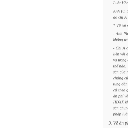
Luật
Hô
Anh
Ph
do
chị
A
*
Về
tài
-
Anh
Ph
không
tr
-
Chị
A
liền
với
đ
và
trong
thể
nào.
sản
của
chứng
c
tụng
dân
cứ
theo
án
phí
về
HĐXX
k
sản
chun
pháp
luậ
3.
Về
án
p