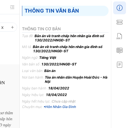
THÔNG TIN VĂN BẢN
1
x
THÔNG TIN CƠ BẢN
Tựa đề :
Bản án về tranh chấp hôn nhân gia đình số
130/2022/HNGĐ-ST
Mô tả :
Bản án về tranh chấp hôn nhân gia đình số
130/2022/HNGĐ-ST
Ngôn ngữ :
Tiếng Việt
Văn bản số :
130/2022/HNGĐ-ST
Loại văn bản :
Bản án
Nơi ban hành :
Tòa án nhân dân Huyện Hoài Đức - Hà
Nội
ÔN
Ngày ban hành :
18/04/2022
Ngày hiệu lực :
18/04/2022
Ngày hết hiệu lực :
Chưa cập nhật
Chuyên mục :
Hôn Nhân Gia Đình
sơ
thẩm
hấp
hôn
Đ
ngày