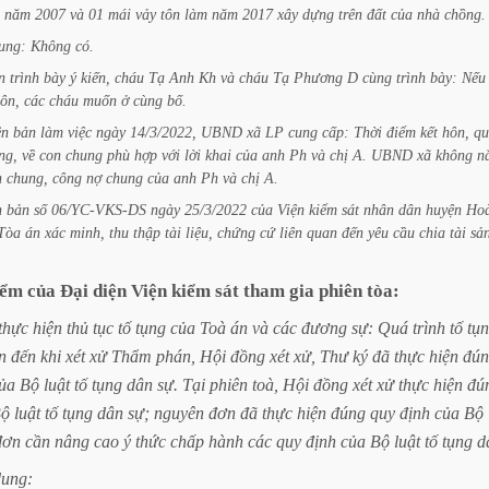
năm
2007
và
01
mái
vảy
tôn
làm
năm
2017
xây
dựng
trên
đất
của
nhà
chồng.
ung:
Không
có.
n
trình
bày
ý
kiến,
cháu
Tạ
Anh
Kh
và
cháu
Tạ
Phương
D
cùng
trình
bày:
Nếu
ôn,
các
cháu
muốn
ở
cùng
bố.
ên
bản
làm
việc
ngày
14/3/2022,
UBND
xã
LP
cung
cấp:
Thời
điểm
kết
hôn,
qu
ng,
về
con
chung
phù
hợp
với
lời
khai
của
anh
Ph
và
chị
A.
UBND
xã
không
n
n
chung,
công
nợ
chung
của
anh
Ph
và
chị
A.
n
bản
số
06/YC-VKS-DS
ngày
25/3/2022
của
Viện
kiểm
sát
nhân
dân
huyện
Hoà
Tòa
án
xác
minh,
thu
thập
tài
liệu,
chứng
cứ
liên
quan
đến
yêu
cầu
chia
tài
sả
iểm
của
Đại
diện
Viện
kiểm
sát
tham
gia
phiên
tòa:
thực
hiện
thủ
tục
tố
tụng
của
Toà
án
và
các
đương
sự:
Quá
trình
tố
tụ
n
đến
khi
xét
xử
Thẩm
phán,
Hội
đồng
xét
xử,
Thư
ký
đã
thực
hiện
đún
ủa
Bộ
luật
tố
tụng
dân
sự.
Tại
phiên
toà,
Hội
đồng
xét
xử
thực
hiện
đú
ộ
luật
tố
tụng
dân
sự;
nguyên
đơn
đã
thực
hiện
đúng
quy
định
của
Bộ
đơn
cần
nâng
cao
ý
thức
chấp
hành
các
quy
định
của
Bộ
luật
tố
tụng
d
dung: