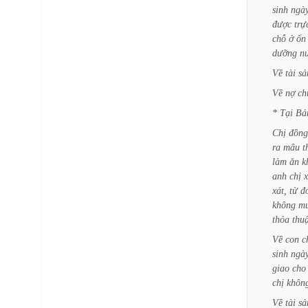
sinh
ngà
được
trự
chỗ
ở
ổn
dưỡng
n
Về
tài
sả
Về
nợ
ch
*
Tại
Bả
Chị
đồng
ra
mâu
t
làm
ăn
k
anh
chị
xát,
từ
đ
không
m
thỏa
thu
Về
con
c
sinh
ngà
giao
cho
chị
khôn
Về
tài
sả