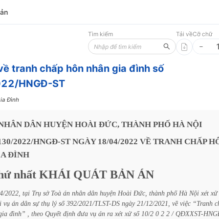
bản
Tìm kiếm
Tải về
Cỡ chữ
về tranh chấp hôn nhân gia đình số
022/HNGĐ-ST
ia Đình
NHÂN
DÂN
HUYỆN
HOÀI
ĐỨC,
THÀNH
PHỐ
HÀ
NỘI
130/2022/HNGĐ-ST
NGÀY
18/04/2022
VỀ
TRANH
CHẤP
H
IA
ĐÌNH
hứ
nhất
KHÁI
QUÁT
BẢN
ÁN
4/2022,
tại
Trụ
sở
Toà
án
nhân
dân
huyện
Hoài
Đức,
thành
phố
Hà
Nội
xét
xử
i
vụ
án
dân
sự
thụ
lý
số
392/2021/TLST-DS
ngày
21/12/2021,
về
việc
“Tranh
c
gia
đình”
,
theo
Quyết
định
đưa
vụ
án
ra
xét
xử
số
10/2
0
2
2
/
QĐXXST-HNG