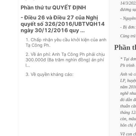
14/3/202
Phần thứ tư QUYẾT ĐỊNH
đương
sự
- Điều 26 và Điều 27 của Nghị
-
Nguyên
quyết số 326/2016/UBTVQH14
-
Bị
đơn:
ngày 30/12/2016 quy ...
Cùng
trú
1. Chấp nhận yêu cầu khởi kiện của anh
Tạ Công Ph.
Phần
t
2. Về án phí: Anh Tạ Công Ph phải chịu
*
Tại
đơ
300.000đ (Ba trăm nghìn đồng) án phí
l...
Ph
trình
3. Về quyền kháng cáo:
Anh
và
c
LP,
huyệ
năm
201
nghề
nh
đó
dẫn
đ
thuẫn
că
tháng
12
còn,
mâu
hôn
chị
Về
con
c