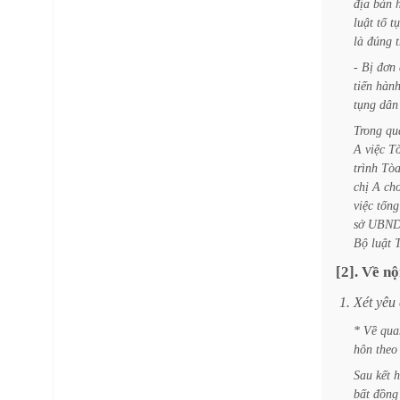
địa
bàn
luật
tố
t
là
đúng
-
Bị
đơn
tiến
hàn
tụng
dân
Trong
qu
A
việc
T
trình
Tò
chị
A
ch
việc
tống
sở
UBN
Bộ
luật
[2].
Về
nộ
1.
Xét
yêu
*
Về
qua
hôn
theo
Sau
kết
h
bất
đồng