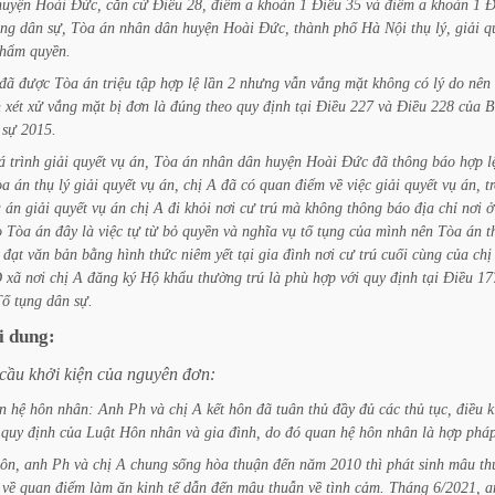
huyện
Hoài
Đức,
căn
cứ
Điều
28,
điểm
a
khoản
1
Điều
35
và
điểm
a
khoản
1
Đ
ụng
dân
sự,
Tòa
án
nhân
dân
huyện
Hoài
Đức,
thành
phố
Hà
Nội
thụ
lý,
giải
q
thẩm
quyền.
đã
được
Tòa
án
triệu
tập
hợp
lệ
lần
2
nhưng
vẫn
vắng
mặt
không
có
lý
do
nên
h
xét
xử
vắng
mặt
bị
đơn
là
đúng
theo
quy
định
tại
Điều
227
và
Điều
228
của
B
sự
2015.
á
trình
giải
quyết
vụ
án,
Tòa
án
nhân
dân
huyện
Hoài
Đức
đã
thông
báo
hợp
l
òa
án
thụ
lý
giải
quyết
vụ
án,
chị
A
đã
có
quan
điểm
về
việc
giải
quyết
vụ
án,
t
a
án
giải
quyết
vụ
án
chị
A
đi
khỏi
nơi
cư
trú
mà
không
thông
báo
địa
chỉ
nơi
ở
o
Tòa
án
đây
là
việc
tự
từ
bỏ
quyền
và
nghĩa
vụ
tố
tụng
của
mình
nên
Tòa
án
t
đạt
văn
bản
bằng
hình
thức
niêm
yết
tại
gia
đình
nơi
cư
trú
cuối
cùng
của
chị
D
xã
nơi
chị
A
đăng
ký
Hộ
khẩu
thường
trú
là
phù
hợp
với
quy
định
tại
Điều
17
Tố
tụng
dân
sự.
i
dung:
cầu
khởi
kiện
của
nguyên
đơn:
n
hệ
hôn
nhân:
Anh
Ph
và
chị
A
kết
hôn
đã
tuân
thủ
đầy
đủ
các
thủ
tục,
điều
k
quy
định
của
Luật
Hôn
nhân
và
gia
đình,
do
đó
quan
hệ
hôn
nhân
là
hợp
pháp
ôn,
anh
Ph
và
chị
A
chung
sống
hòa
thuận
đến
năm
2010
thì
phát
sinh
mâu
th
về
quan
điểm
làm
ăn
kinh
tế
dẫn
đến
mâu
thuẫn
về
tình
cảm.
Tháng
6/2021,
a