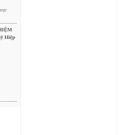
.
trực
HIỆM
ỹ Hiệp