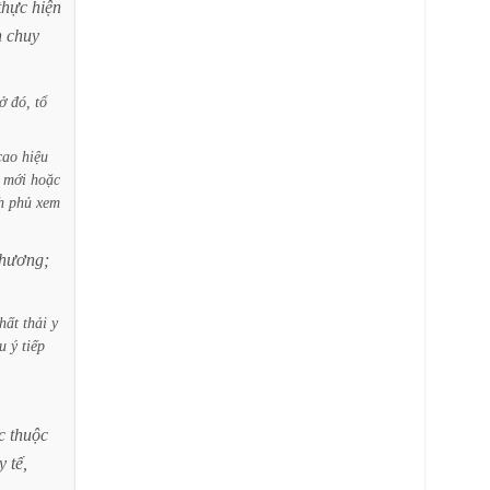
thực
hiện
n
chuy
ở
đó,
tổ
cao
hiệu
mới
hoặc
h
phủ
xem
hương;
hất
thải
y
u
ý
tiếp
c
thuộc
y
tế,