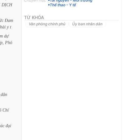
Chuyên mục :
Tài nguyên - Môi trường
G
DỊCH
Thể thao - Y tế
TỪ KHÓA
ức
Đam
Văn phòng chính phủ
Ủy ban nhân dân
thải
y
t
am
dự
p,
Phó
dân
ồ
Chí
các
đại