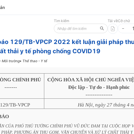
bản
Tìm kiếm
Tải về
Cỡ chữ
áo 129/TB-VPCP 2022 kết luận giải pháp th
hất thải y tế phòng chống COVID19
- Môi trường
Thể thao - Y tế
ÒNG CHÍNH PHỦ
CỘNG HÒA XÃ HỘI CHỦ NGHĨA VI
-------
Độc lập - Tự do - Hạnh phúc
---------------
 129/TB-VPCP
Hà Nội, ngày 27 tháng 4 
BÁO
ẬN
CỦA
PHÓ
THỦ
TƯỚNG
CHÍNH
PHỦ
VŨ
ĐỨC
ĐAM
TẠI
CUỘC
HỌP
PHÁP,
PHƯƠNG
ÁN
THU
GOM,
VẬN
CHUYỂN
VÀ
XỬ
LÝ
CHẤT
THẢI
Y