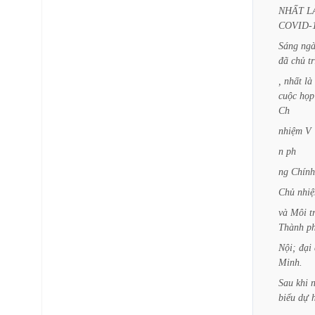
NHẤT
L
COVID-
Sáng
ng
đã
chủ
tr
,
nhất
là
cuộc
họp
Ch
nhiệm
V
n
ph
ng
Chính
Chủ
nhi
và
Môi
t
Thành
p
Nội;
đại
Minh.
Sau
khi
biểu
dự