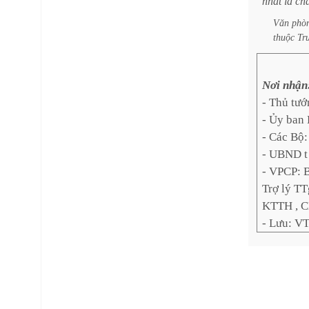
nhất
là
ch
Văn
phò
thuộc
Tr
Nơi nhận
- Thủ tướ
- Ủy ban
- Các Bộ
- UBND t 
- VPCP: 
Trợ lý TT
KTTH , 
- Lưu: V