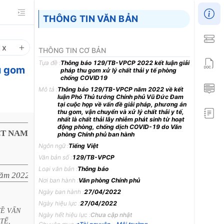
THÔNG TIN VĂN BẢN
1
x
THÔNG TIN CƠ BẢN
Tựa đề :
Thông báo 129/TB-VPCP 2022 kết luận giải
u gom
pháp thu gom xử lý chất thải y tế phòng
chống COVID19
Mô tả :
Thông báo 129/TB-VPCP năm 2022 về kết
luận Phó Thủ tướng Chính phủ Vũ Đức Đam
tại cuộc họp về vấn đề giải pháp, phương án
thu gom, vận chuyển và xử lý chất thải y tế,
nhất là chất thải lây nhiễm phát sinh từ hoạt
động phòng, chống dịch COVID-19 do Văn
ỆT NAM
phòng Chính phủ ban hành
Ngôn ngữ :
Tiếng Việt
Văn bản số :
129/TB-VPCP
Loại văn bản :
Thông báo
năm 2022
Nơi ban hành :
Văn phòng Chính phủ
Ngày ban hành :
27/04/2022
Ngày hiệu lực :
27/04/2022
VỀ
VẤN
Ngày hết hiệu lực :
Chưa cập nhật
TẾ,