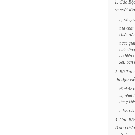
1.
Các
Bộ
rà
soát
tổ
n,
xử
lý
t
là
chất
chức
sửa
t
các
giả
quả
công
do
biến
xét,
ban
2.
Bộ
Tài
chỉ
đạo
vi
tổ
chức
tế,
nhất
thu
ý
kiế
n
hết
sức
3.
Các
Bộ
Trung
ươn