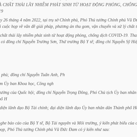
À
CHẤT
THẢI
LÂY
NHIỄM
PHÁT
SINH
TỪ
HOẠT
ĐỘNG
PHÒNG,
CHỐN
19
ày
26
tháng
4
năm
2022,
tại
trụ
sở
Chính
phủ,
Phó
Thủ
tướng
Chính
phủ
Vũ
Đ
ì
cuộc
họp
về
vấn
đề
giải
pháp,
phương
án
thu
gom,
vận
chuyển
và
xử
lý
chất
chất
thải
lây
nhiễm
phát
sinh
từ
hoạt
động
phòng,
chống
dịch
COVID-19.
Th
có
đồng
chí
Nguyễn
Trường
Sơn,
Thứ
trưởng
Bộ
Y
tế;
đồng
chí
Nguyễn
Sỹ
Hiệ
phủ;
đồng
chí
Nguyễn
Tuấn
Anh,
Ph
ệm
Ủy
ban
Khoa
học,
Công
ngh
rường
của
Quốc
hội;
đồng
chí
Nguyễn
Trọng
Đông,
Phó
Chủ
tịch
Ủy
ban
nhân
hố
H
diện
lãnh
đạo
Bộ
Tài
chính;
đại
diện
lãnh
đạo
Ủy
ban
nhân
dân
Thành
phố
H
nghe
báo
cáo
của
Bộ
Y
tế,
Bộ
Tài
nguyên
và
Môi
trường,
ý
kiến
phát
biểu
của
họp,
Phó
Thủ
tướng
Chính
phủ
Vũ
Đức
Đam
có
ý
kiến
như
sau: