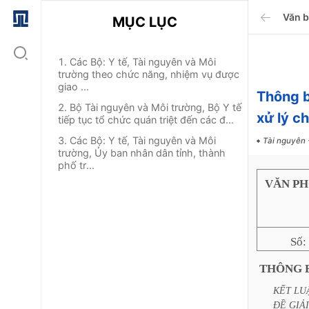
Văn 
MỤC LỤC
1. Các Bộ: Y tế, Tài nguyên và Môi
trường theo chức năng, nhiệm vụ được
giao ...
Thông b
2. Bộ Tài nguyên và Môi trường, Bộ Y tế
xử lý c
tiếp tục tổ chức quán triệt đến các đ...
3. Các Bộ: Y tế, Tài nguyên và Môi
Tài nguyên 
trường, Ủy ban nhân dân tỉnh, thành
phố tr...
VĂN PH
Số:
THÔNG
KẾT
LU
ĐỀ
GIẢI