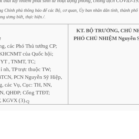
ất
thải
lây
nhiễm
phát
sinh
từ
hoạt
động
phòng,
chống
dịch
COVID-19
ng
Chính
phủ
thông
báo
để
các
Bộ,
cơ
quan,
Ủy
ban
nhân
dân
tỉnh,
thành
phố
ung
ương
biết,
thực
hiện./.
KT. BỘ TRƯỞNG, CHỦ N
:
PHÓ CHỦ NHIỆM
Nguyễn S
ng, các Phó Thủ tướng CP;
 KHCNMT của Quốc hội;
: YT , TNMT, TC;
ỉ nh, TP trực thuộc TW;
BTCN, PCN Nguyễn Sỹ Hiệp,
g, các Vụ, Cục: TH, NN,
CN, QHĐP; Cổng TTĐT;
T, KGVX (3).
Q