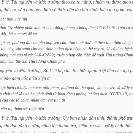
:
Y
tế,
Tài
nguyên
và
Môi
trường
theo
chức
năng,
nhiệm
vụ
được
giao
ng
thể
các
văn
bản
quy
định
và
thực
tiễn
tổ
chức
thực
hiện
thu
gom,
vậ
chất
thải
y
tế,
nh
thải
lây
nhiễm
phát
sinh
từ
hoạt
động
phòng,
chống
dịch
COVID-19.
Trên
cơ
s
đổi,
bổ
sung
và
đề
xu
i
pháp,
phương
án
cho
phù
hợp
yêu
cầu,
tình
hình
thực
tế
theo
tinh
thần
nâng
tác
này,
sẵn
sàng
cho
mọi
tình
huống
dịch
bệnh
có
thể
xảy
ra,
kể
cả
dịch
bệnh
chủng
mới
của
vi
rút
SAR-CoV-2;
trường
hợp
cần
thiết
đề
xuất
Thủ
tướng
Chín
hành
Chỉ
thị
của
Thủ
tướng
Chính
phủ.
nguyên
và
Môi
trường,
Bộ
Y
tế
tiếp
tục
tổ
chức
quán
triệt
đến
các
địa
p
ệc
bảo
đảm
các
điều
kiện
đ
thực
hiện
có
hiệu
quả
các
giải
pháp,
phương
án
thu
gom,
vận
chuyển
và
xử
lý
c
là
chất
thải
lây
nhiễm
phát
sinh
từ
hoạt
động
phòng,
chống
dịch
COVID-19,
lư
n
của
các
tổ
chức,
nhân
dân
với
tinh
th
cầu
thị,
bám
sát
thực
tiễn.
:
Y
tế,
Tài
nguyên
và
Môi
trường,
Ủy
ban
nhân
dân
tỉnh,
thành
phố
trự
g
chỉ
đạo
tăng
cường
công
tác
thanh
tra,
kiểm
tra
việc,
xử
lý
chất
thải