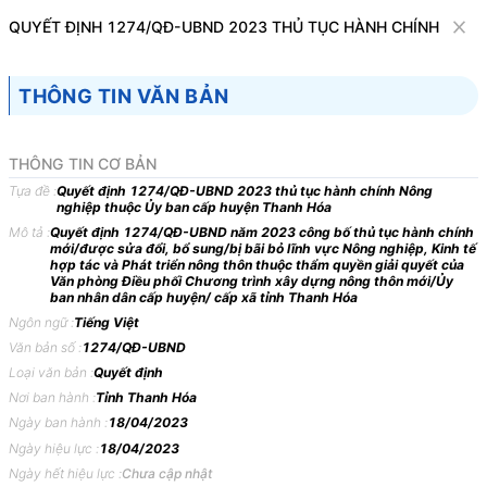
Văn bản
QUYẾT ĐỊNH 1274/QĐ-UBND 2023 THỦ TỤC HÀNH CHÍNH NÔN
Tìm kiếm
Tải về
Cỡ chữ
THÔNG TIN VĂN BẢN
1
x
Quyết định 1274/QĐ-UBND 2023 thủ tục
THÔNG TIN CƠ BẢN
hành chính Nông nghiệp thuộc Ủy ban cấp
Tựa đề :
Quyết định 1274/QĐ-UBND 2023 thủ tục hành chính Nông
nghiệp thuộc Ủy ban cấp huyện Thanh Hóa
huyện Thanh Hóa
Mô tả :
Quyết định 1274/QĐ-UBND năm 2023 công bố thủ tục hành chính
mới/được sửa đổi, bổ sung/bị bãi bỏ lĩnh vực Nông nghiệp, Kinh tế
Thương mại
Bộ máy hành chính
hợp tác và Phát triển nông thôn thuộc thẩm quyền giải quyết của
Văn phòng Điều phối Chương trình xây dựng nông thôn mới/Ủy
ban nhân dân cấp huyện/ cấp xã tỉnh Thanh Hóa
ỦY BAN NHÂN DÂN
CỘNG HÒA XÃ HỘI CHỦ
Ngôn ngữ :
Tiếng Việt
TỈNH THANH HÓA
NGHĨA VIỆT NAM
Văn bản số :
1274/QĐ-UBND
-------
Độc lập - Tự do - Hạnh
Loại văn bản :
Quyết định
phúc
Nơi ban hành :
Tỉnh Thanh Hóa
Ngày ban hành :
18/04/2023
---------------
Ngày hiệu lực :
18/04/2023
Số: 1274/QĐ-UBND
Thanh Hóa, ngày 18 tháng 4
Ngày hết hiệu lực :
Chưa cập nhật