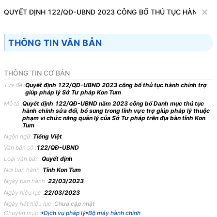
Văn bản
QUYẾT ĐỊNH 122/QĐ-UBND 2023 CÔNG BỐ THỦ TỤC HÀNH CHÍ
Tìm kiếm
Tải về
Cỡ chữ
THÔNG TIN VĂN BẢN
1
x
Quyết định 122/QĐ-UBND 2023 công bố
THÔNG TIN CƠ BẢN
thủ tục hành chính trợ giúp pháp lý Sở Tư
Tựa đề :
Quyết định 122/QĐ-UBND 2023 công bố thủ tục hành chính trợ
giúp pháp lý Sở Tư pháp Kon Tum
pháp Kon Tum
Mô tả :
Quyết định 122/QĐ-UBND năm 2023 công bố Danh mục thủ tục
hành chính sửa đổi, bổ sung trong lĩnh vực trợ giúp pháp lý thuộc
Dịch vụ pháp lý
Bộ máy hành chính
phạm vi chức năng quản lý của Sở Tư pháp trên địa bàn tỉnh Kon
Tum
Ngôn ngữ :
Tiếng Việt
ỦY BAN NHÂN DÂN
CỘNG HÒA XÃ HỘI CHỦ
Văn bản số :
122/QĐ-UBND
TỈNH KON TUM
NGHĨA VIỆT NAM
Loại văn bản :
Quyết định
-------
Độc lập - Tự do - Hạnh
Nơi ban hành :
Tỉnh Kon Tum
phúc
Ngày ban hành :
22/03/2023
---------------
Ngày hiệu lực :
22/03/2023
Ngày hết hiệu lực :
Chưa cập nhật
Số: 122/QĐ-UBND
Kon Tum, ngày 22 tháng 3
Chuyên mục :
Dịch vụ pháp lý
Bộ máy hành chính