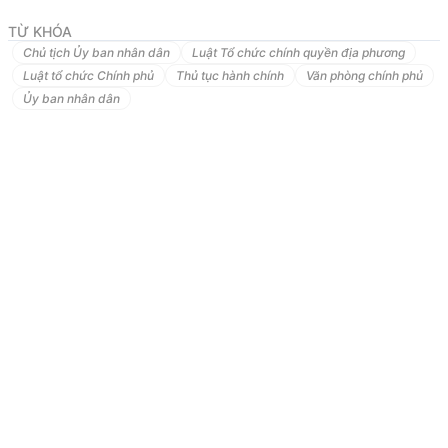
năm 2023
TỪ KHÓA
QUYẾT
ĐỊNH
Chủ tịch Ủy ban nhân dân
Luật Tổ chức chính quyền địa phương
Luật tổ chức Chính phủ
Thủ tục hành chính
Văn phòng chính phủ
VỀ
VIỆC
CÔNG
BỐ
DANH
MỤC
THỦ
TỤC
HÀNH
CHÍNH
SỬA
Ủy ban nhân dân
ĐỔI,
BỔ
SUNG
TRONG
LĨNH
TRỢ
GIÚP
PHÁP
LÝ
THUỘC
PHẠM
VI
CHỨC
NĂNG
QUẢN
LÝ
CỦA
SỞ
TƯ
PHÁP
TRÊN
ĐỊA
BÀN
TỈNH
KON
TUM
CHỦ
TỊCH
ỦY
BAN
NHÂN
DÂN
TỈNH
KON
TUM
Căn
cứ
Luật
Tổ
chức
chính
quyền
địa
phương
ngày
19
tháng
6
năm
2015;
Luật
sửa
đổi,
bổ
sung
một
số
điều
của
Luật
Tổ
chức
Chính
phủ
và
Luật
Tổ
chức
chính
quyền
địa
phương
ngày
22
tháng
11
năm
2019;
Căn
cứ
Nghị
định
số
63/2010/NĐ-CP
ngày
08
tháng
6
năm
2010
của
Chính
phủ
về
kiểm
soát
thủ
tục
hành
chính;
Nghị
định
số
48/2013/NĐ-CP
ngày
14
tháng
5
năm
2013
và
Nghị
định
số
92/2017/NĐ-CP
ngày
07
tháng
8
năm
2017
của
Chính
phủ
về
sửa
đổi,
bổ
sung
một
số
điều
của
các
Nghị
định
liên
quan
đến
kiểm
soát
thủ
tục
hành
chính;
Căn
cứ
Nghị
định
số
61/2018/NĐ-CP
ngày
23
tháng
4
năm
2018
của