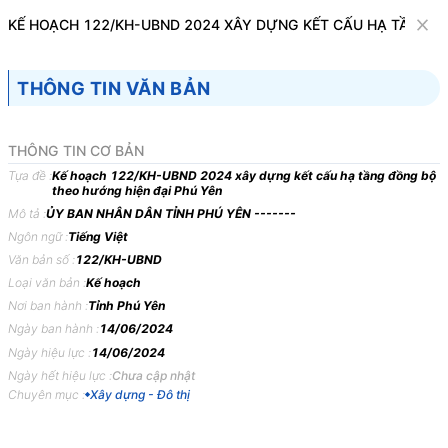
Văn bản
KẾ HOẠCH 122/KH-UBND 2024 XÂY DỰNG KẾT CẤU HẠ TẦNG Đ
Tìm kiếm
Tải về
Cỡ chữ
THÔNG TIN VĂN BẢN
1
x
Kế hoạch 122/KH-UBND 2024 xây dựng
THÔNG TIN CƠ BẢN
kết cấu hạ tầng đồng bộ theo hướng hiện
Tựa đề :
Kế hoạch 122/KH-UBND 2024 xây dựng kết cấu hạ tầng đồng bộ
theo hướng hiện đại Phú Yên
đại Phú Yên
Mô tả :
ỦY BAN NHÂN DÂN TỈNH PHÚ YÊN -------
Xây dựng - Đô thị
Ngôn ngữ :
Tiếng Việt
Văn bản số :
122/KH-UBND
Loại văn bản :
Kế hoạch
ỦY BAN NHÂN DÂN
CỘNG HÒA XÃ HỘI CHỦ
Nơi ban hành :
Tỉnh Phú Yên
TỈNH PHÚ YÊN
NGHĨA VIỆT NAM
Ngày ban hành :
14/06/2024
-------
Độc lập - Tự do - Hạnh
Ngày hiệu lực :
14/06/2024
phúc
Ngày hết hiệu lực :
Chưa cập nhật
---------------
Chuyên mục :
Xây dựng - Đô thị
Số: 122/KH-UBND
Phú Yên, ngày 14 tháng 6