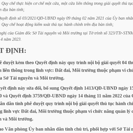
h
Quy
chế
thực
hiện
cơ
chế
một
cửa,
một
cửa
liên
thông
trong
giải
quyết
thủ
tụ
n
địa
bàn
tỉnh;
uyết
định
số
03/2021/QĐ-UBND
ngày
09
tháng
02
năm
2021
của
Ủy
ban
nhâ
h
Quy
chế
hoạt
động
kiểm
soát
thủ
tục
hành
chính
trên
địa
bàn
tỉnh;
nghị
của
Giám
đốc
Sở
Tài
nguyên
và
Môi
trường
tại
Tờ
trình
số
323/TTr-STN
4
năm
2023.
T
ĐỊNH:
ê
duyệt
kèm
theo
Quyết
định
này
quy
trình
nội
bộ
giải
quyết
04
th
h
liên
thông
trong
lĩnh
vực:
Đất
đai,
Môi
trường
thuộc
phạm
vi
ch
a
Sở
Tài
nguyên
và
Môi
trường.
yết
định
này
sửa
đổi,
bổ
sung
Quyết
định
1413/QĐ-UBND
ngày
1
0
và
Quyết
định
3759/QĐ-UBND
ngày
14
tháng
11
năm
2022
của
ân
dân
tỉnh
phê
duyệt
quy
trình
nội
bộ
giải
quyết
thủ
tục
hành
ch
ng
lĩnh
vực
Đất
đai,
Môi
trường
thuộc
phạm
vi
chức
năng
quản
lý
n
và
Môi
trường.
ao
Văn
phòng
Ủy
ban
nhân
dân
tỉnh
chủ
trì,
phối
hợp
với
Sở
Tài