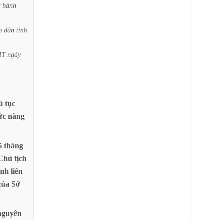
c
hành
n
dân
tỉnh
MT
ngày
ủ
tục
ức
năng
5
tháng
Chủ
tịch
ính
liên
của
Sở
nguyên