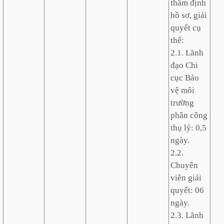
thẩm định
hồ sơ, giải
quyết cụ
thể:
2.1. Lãnh
đạo Chi
cục Bảo
vệ môi
trường
phân công
thụ lý: 0,5
ngày.
2.2.
Chuyên
viên giải
quyết: 06
ngày.
2.3. Lãnh