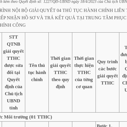
nh
kèm
theo
Quyết
định
số:
1227/QĐ-UBND
ngày
18/4/2023
của
Chủ
tịch
UB
RÌNH
NỘI
BỘ
GIẢI
QUYẾT
04
THỦ
TỤC
HÀNH
CHÍNH
LIÊN
IẾP
NHẬN
HỒ
SƠ
VÀ
TRẢ
KẾT
QUẢ
TẠI
TRUNG
TÂM
PHỤC
HÍNH
CÔNG
STT
QTNB
giải quyết
đư
TTHC
Thời gian
Thời gian
Quy trình
b
được sửa
Tên thủ
giải quyết
thực hiện
các bước
đổi tại
tục hành
TTHC
TTHC
giải quyết
đị
Quyết
chính
theo quy
của từng
TTHC
Ch
định của
định
cơ quan
Chủ tịch
UBND
tỉnh
ực Môi trường (01 TTHC)
Bước 1.