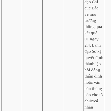
đạo Chi
cục Bảo
vệ môi
trường
thông qua
kết quả:
01 ngày.
2.4. Lãnh
đạo Sở ký
quyết định
thành lập
hội đồng
thẩm định
hoặc văn
bản thông
báo cho tổ
chức/cá
nhân