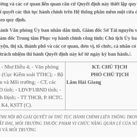
ường
và
các
cơ
quan
liên
quan
căn
cứ
Quyết
định
này
thiết
lập
quy
i
quyết
các
thủ
tục
hành
chính
trên
Hệ
thống
phần
mềm
một
cửa
heo
quy
định.
ánh
Văn
phòng
Ủy
ban
nhân
dân
tỉnh,
Giám
đốc
Sở
Tài
nguyên
iám
đốc
Trung
tâm
Phục
vụ
hành
chính
công
tỉnh;
Chủ
tịch
Ủy
ba
yện,
thị
xã,
thành
phố
và
các
cơ
quan,
đơn
vị,
tổ
chức,
cá
nhân
có
trách
nhiệm
thi
hành
Quyết
định
này
kể
từ
ngày
ký
ban
hành./.
:
- Như Điều 4; - Văn phòng
KT. CHỦ TỊCH
 (Cục Kiểm soát TTHC); - Bộ
PHÓ CHỦ TỊCH
n và Môi trường; - CT, các
Lâm Hải Giang
tỉnh; - LĐVP UBND tỉnh; -
 Định; - TT THCB, P. HCTC.
, K4, KSTT (C).
ÌNH
NỘI
BỘ
GIẢI
QUYẾT
04
THỦ
TỤC
HÀNH
CHÍNH
LIÊN
THÔNG
TRO
ẤT
ĐAI,
MÔI
TRƯỜNG
THUỘC
PHẠM
VI
CHỨC
NĂNG
QUẢN
LÝ
CỦA
S
N
VÀ
MÔI
TRƯỜNG