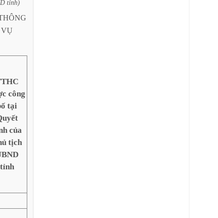
ND
tỉnh)
THÔNG
VỤ
TTHC
ợc công
ố tại
Quyết
nh của
ủ tịch
UBND
tỉnh