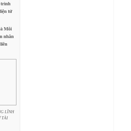
trình
điện
tử
và
Môi
n
nhân
liên
NG
LĨNH
Ở
TÀI