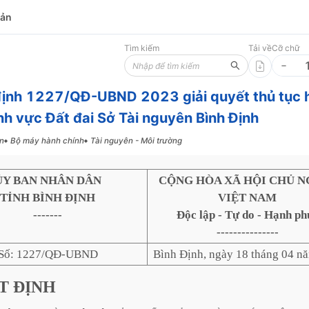
bản
Tìm kiếm
Tải về
Cỡ chữ
định 1227/QĐ-UBND 2023 giải quyết thủ tục 
ĩnh vực Đất đai Sở Tài nguyên Bình Định
n
Bộ máy hành chính
Tài nguyên - Môi trường
ỦY BAN NHÂN DÂN
CỘNG HÒA XÃ HỘI CHỦ N
TỈNH BÌNH ĐỊNH
VIỆT NAM
-------
Độc lập - Tự do - Hạnh ph
---------------
Số: 1227/QĐ-UBND
Bình Định, ngày 18 tháng 04 n
T
ĐỊNH