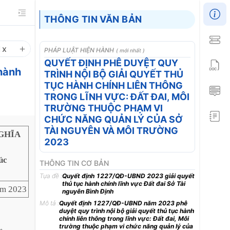
THÔNG TIN VĂN BẢN
1
x
PHÁP LUẬT HIỆN HÀNH
( mới nhất )
QUYẾT ĐỊNH PHÊ DUYỆT QUY
hành
TRÌNH NỘI BỘ GIẢI QUYẾT THỦ
TỤC HÀNH CHÍNH LIÊN THÔNG
TRONG LĨNH VỰC: ĐẤT ĐAI, MÔI
TRƯỜNG THUỘC PHẠM VI
CHỨC NĂNG QUẢN LÝ CỦA SỞ
TÀI NGUYÊN VÀ MÔI TRƯỜNG
GHĨA
2023
úc
THÔNG TIN CƠ BẢN
Tựa đề :
Quyết định 1227/QĐ-UBND 2023 giải quyết
thủ tục hành chính lĩnh vực Đất đai Sở Tài
ăm 2023
nguyên Bình Định
Mô tả :
Quyết định 1227/QĐ-UBND năm 2023 phê
duyệt quy trình nội bộ giải quyết thủ tục hành
chính liên thông trong lĩnh vực: Đất đai, Môi
trường thuộc phạm vi chức năng quản lý của