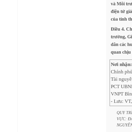
và
Môi
tr
điện
tử
giả
của
tỉnh
t
Điều
4.
Ch
trường,
G
dân
các
hu
quan
chịu
Nơi nhận
Chính phủ
Tài nguyê
PCT UBND 
VNPT Bình
- Lưu: VT
QUY
TR
VỰC:
Đ
NGUYÊ