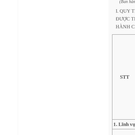
(Ban
hà
I.
QUY
T
ĐƯỢC
T
HÀNH
C
STT
1. Lĩnh v