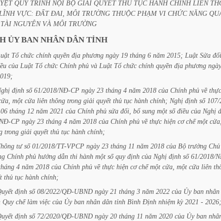
YỆT
QUY
TRÌNH
NỘI
BỘ
GIẢI
QUYẾT
THỦ
TỤC
HÀNH
CHÍNH
LIÊN
TH
LĨNH
VỰC:
ĐẤT
ĐAI,
MÔI
TRƯỜNG
THUỘC
PHẠM
VI
CHỨC
NĂNG
QU
TÀI
NGUYÊN
VÀ
MÔI
TRƯỜNG
CH
ỦY
BAN
NHÂN
DÂN
TỈNH
uật
Tổ
chức
chính
quyền
địa
phương
ngày
19
tháng
6
năm
2015;
Luật
Sửa
đổi
iều
của
Luật
Tổ
chức
Chính
phủ
và
Luật
Tổ
chức
chính
quyền
địa
phương
ngà
019;
ghị
định
số
61/2018/NĐ-CP
ngày
23
tháng
4
năm
2018
của
Chính
phủ
về
thự
cửa,
một
cửa
liên
thông
trong
giải
quyết
thủ
tục
hành
chính;
Nghị
định
số
107/
06
tháng
12
năm
2021
của
Chính
phủ
sửa
đổi,
bổ
sung
một
số
điều
của
Nghị
/NĐ-CP
ngày
23
tháng
4
năm
2018
của
Chính
phủ
về
thực
hiện
cơ
chế
một
cửa
g
trong
giải
quyết
thủ
tục
hành
chính;
Thông
tư
số
01/2018/TT-VPCP
ngày
23
tháng
11
năm
2018
của
Bộ
trưởng
Chủ
ng
Chính
phủ
hướng
dẫn
thi
hành
một
số
quy
định
của
Nghị
định
số
61/2018/
tháng
4
năm
2018
của
Chính
phủ
về
thực
hiện
cơ
chế
một
cửa,
một
cửa
liên
th
t
thủ
tục
hành
chính;
uyết
định
số
08/2022/QĐ-UBND
ngày
21
tháng
3
năm
2022
của
Ủy
ban
nhân
h
Quy
chế
làm
việc
của
Ủy
ban
nhân
dân
tỉnh
Bình
Định
nhiệm
kỳ
2021
-
2026
uyết
định
số
72/2020/QĐ-UBND
ngày
20
tháng
11
năm
2020
của
Ủy
ban
nhâ