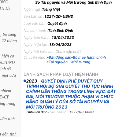
ÔNG
Sở Tài nguyên và Môi trường tỉnh Bình Định
ẢN
LÝ
Ngôn ngữ :
Tiếng Việt
Văn bản số :
1227/QĐ-UBND
Loại văn bản :
Quyết định
Nơi ban hành :
Tỉnh Bình Định
,
bổ
sung
Ngày ban hành :
18/04/2023
y
22
tháng
Ngày hiệu lực :
18/04/2023
Ngày hết hiệu lực :
Chưa cập nhật
c
hiện
cơ
Chuyên mục :
Bất động sản
Bộ máy hành chính
Tài nguyên - Môi trường
2021/NĐ-
định
số
DANH SÁCH PHÁP LUẬT HIỆN HÀNH
,
một
cửa
2023
-
QUYẾT ĐỊNH PHÊ DUYỆT QUY
TRÌNH NỘI BỘ GIẢI QUYẾT THỦ TỤC HÀNH
nhiệm
CHÍNH LIÊN THÔNG TRONG LĨNH VỰC: ĐẤT
ĐAI, MÔI TRƯỜNG THUỘC PHẠM VI CHỨC
NĐ-CP
NĂNG QUẢN LÝ CỦA SỞ TÀI NGUYÊN VÀ
ông
trong
MÔI TRƯỜNG 2023
Tỉnh Bình Định
-
Văn bản số :
1227/QĐ-UBND
dân
tỉnh
;
n
dân
tỉnh