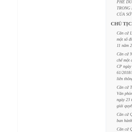
PHÊ
DU
TRONG
CỦA
SỞ
CHỦ
TỊ
Căn
cứ
L
một
số
đ
11
năm
2
Căn
cứ
N
chế
một
CP
ngày
61/2018
liên
thôn
Căn
cứ
Văn
phò
ngày
23
giải
quyế
Căn
cứ
Q
ban
hàn
Căn
cứ
Q