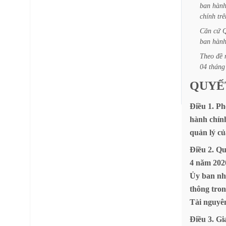
ban
hàn
chính
trê
Căn
cứ
Q
ban
hàn
Theo
đề
04
tháng
QUYẾ
Điều
1.
Ph
hành
chín
quản
lý
củ
Điều
2.
Qu
4
năm
202
Ủy
ban
nh
thông
tro
Tài
nguyê
Điều
3.
Gi