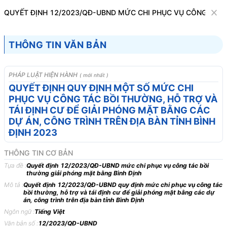
Văn bản
QUYẾT ĐỊNH 12/2023/QĐ-UBND MỨC CHI PHỤC VỤ CÔNG TÁC 
Tìm kiếm
Tải về
Cỡ chữ
THÔNG TIN VĂN BẢN
1
x
Quyết định 12/2023/QĐ-UBND mức chi
PHÁP LUẬT HIỆN HÀNH
( mới nhất )
phục vụ công tác bồi thường giải phóng
QUYẾT ĐỊNH QUY ĐỊNH MỘT SỐ MỨC CHI
PHỤC VỤ CÔNG TÁC BỒI THƯỜNG, HỖ TRỢ VÀ
mặt bằng Bình Định
TÁI ĐỊNH CƯ ĐỂ GIẢI PHÓNG MẶT BẰNG CÁC
Bất động sản
Tài chính nhà nước
DỰ ÁN, CÔNG TRÌNH TRÊN ĐỊA BÀN TỈNH BÌNH
ĐỊNH 2023
ỦY BAN NHÂN DÂN
CỘNG HÒA XÃ HỘI CHỦ
THÔNG TIN CƠ BẢN
TỈNH BÌNH ĐỊNH
NGHĨA VIỆT NAM
Tựa đề :
Quyết định 12/2023/QĐ-UBND mức chi phục vụ công tác bồi
-------
Độc lập - Tự do - Hạnh
thường giải phóng mặt bằng Bình Định
Mô tả :
Quyết định 12/2023/QĐ-UBND quy định mức chi phục vụ công tác
phúc
bồi thường, hỗ trợ và tái định cư để giải phóng mặt bằng các dự
---------------
án, công trình trên địa bàn tỉnh Bình Định
Ngôn ngữ :
Tiếng Việt
Số: 12/2023/QĐ-UBND
Bình Định, ngày 31 tháng 3
Văn bản số :
12/2023/QĐ-UBND