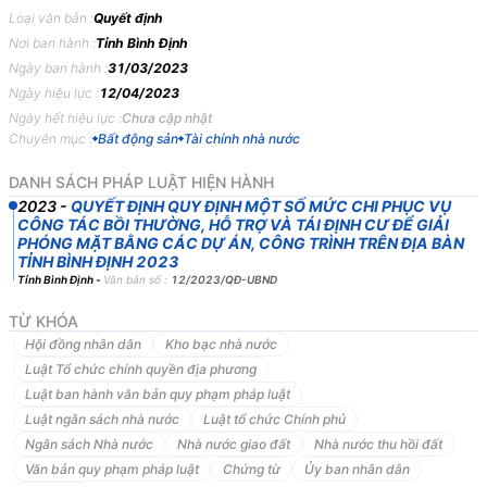
năm 2023
Loại văn bản :
Quyết định
Nơi ban hành :
Tỉnh Bình Định
QUYẾT
ĐỊNH
Ngày ban hành :
31/03/2023
Ngày hiệu lực :
12/04/2023
QUY
ĐỊNH
MỘT
SỐ
MỨC
CHI
PHỤC
VỤ
CÔNG
TÁC
BỒI
THƯỜNG,
HỖ
TRỢ
VÀ
TÁI
ĐỊNH
CƯ
ĐỂ
GIẢI
PHÓNG
MẶT
Ngày hết hiệu lực :
Chưa cập nhật
Chuyên mục :
Bất động sản
Tài chính nhà nước
BẰNG
CÁC
DỰ
ÁN,
CÔNG
TRÌNH
TRÊN
ĐỊA
BÀN
TỈNH
BÌNH
ĐỊNH
DANH SÁCH PHÁP LUẬT HIỆN HÀNH
ỦY
BAN
NHÂN
DÂN
TỈNH
BÌNH
ĐỊNH
2023
-
QUYẾT ĐỊNH QUY ĐỊNH MỘT SỐ MỨC CHI PHỤC VỤ
CÔNG TÁC BỒI THƯỜNG, HỖ TRỢ VÀ TÁI ĐỊNH CƯ ĐỂ GIẢI
Căn
cứ
Luật
Tổ
chức
chính
quyền
địa
phương
ngày
19
tháng
6
năm
PHÓNG MẶT BẰNG CÁC DỰ ÁN, CÔNG TRÌNH TRÊN ĐỊA BÀN
2015;
Luật
Sửa
đổi,
bổ
sung
một
số
điều
của
Luật
Tổ
chức
Chính
phủ
TỈNH BÌNH ĐỊNH 2023
và
Luật
Tổ
chức
chính
quyền
địa
phương
ngày
22
tháng
11
năm
Tỉnh Bình Định
-
Văn bản số :
12/2023/QĐ-UBND
2019;
TỪ KHÓA
Căn
cứ
Luật
Ban
hành
văn
bản
quy
phạm
pháp
luật
ngày
22
tháng
6
Hội đồng nhân dân
Kho bạc nhà nước
năm
2015;
Luật
sửa
đổi,
bổ
sung
một
số
điều
của
Luật
Ban
hành
văn
Luật Tổ chức chính quyền địa phương
bản
quy
phạm
pháp
luật
ngày
18
tháng
6
năm
2020;
Luật ban hành văn bản quy phạm pháp luật
Căn
cứ
Luật
Ngân
sách
nhà
nước
ngày
25
tháng
6
năm
2015;
Luật ngân sách nhà nước
Luật tổ chức Chính phủ
Căn
cứ
Thông
tư
số
61/2022/TT-BTC
ngày
05
tháng
10
năm
2022
Ngân sách Nhà nước
Nhà nước giao đất
Nhà nước thu hồi đất
của
Bộ
trưởng
Bộ
Tài
chính
hướng
dẫn
việc
lập
dự
toán,
sử
dụng
và
Văn bản quy phạm pháp luật
Chứng từ
Ủy ban nhân dân