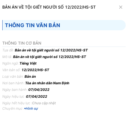
Văn bản
BẢN ÁN VỀ TỘI GIẾT NGƯỜI SỐ 12/2022/HS-ST
Tìm kiếm
Tải về
Cỡ chữ
THÔNG TIN VĂN BẢN
1
x
Bản án về tội giết người số 12/2022/HS-
THÔNG TIN CƠ BẢN
ST
Tựa đề :
Bản án về tội giết người số 12/2022/HS-ST
Mô tả :
Bản án về tội giết người số 12/2022/HS-ST
Hình sự
Ngôn ngữ :
Tiếng Việt
Văn bản số :
12/2022/HS-ST
TOÀ
ÁN
NHÂN
DÂN
TỈNH
NAM
ĐỊNH
Loại văn bản :
Bản án
BẢN
ÁN
12/2022/HS-ST
NGÀY
07/04/2022
VỀ
TỘI
Nơi ban hành :
Tòa án nhân dân Nam Định
Ngày ban hành :
07/04/2022
GIẾT
NGƯỜI
Ngày hiệu lực :
07/04/2022
Phần
thứ
nhất
KHÁI
QUÁT
BẢN
ÁN
Ngày hết hiệu lực :
Chưa cập nhật
Chuyên mục :
Hình sự
Ngày
07
tháng
04
năm
2022,
tại
trụ
sở,
Toà
án
nhân
dân
tỉnh
Nam
Định
mở
phiên
tòa
xét
xử
sơ
thẩm
công
khai
vụ
án
hình
sự
thụ
lý
số
13/2022/TLST-HS
ngày
21
tháng
02
năm
2022
theo
Quyết
định
đưa