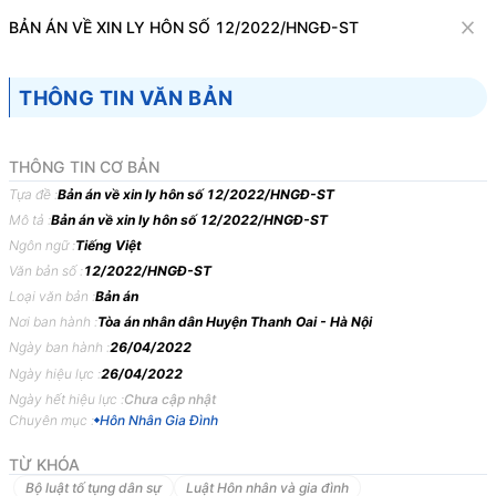
Văn bản
BẢN ÁN VỀ XIN LY HÔN SỐ 12/2022/HNGĐ-ST
Tìm kiếm
Tải về
Cỡ chữ
THÔNG TIN VĂN BẢN
1
x
Bản án về xin ly hôn số 12/2022/HNGĐ-ST
THÔNG TIN CƠ BẢN
Hôn Nhân Gia Đình
Tựa đề :
Bản án về xin ly hôn số 12/2022/HNGĐ-ST
Mô tả :
Bản án về xin ly hôn số 12/2022/HNGĐ-ST
Ngôn ngữ :
TÒA
ÁN
Tiếng Việt
NHÂN
DÂN
HUYỆN
TO,
THÀNH
PHỐ
HN
Văn bản số :
12/2022/HNGĐ-ST
BẢN
ÁN
12/2022/HNGĐ-ST
NGÀY
26/04/2022
VỀ
XIN
Loại văn bản :
Bản án
LY
HÔN
Nơi ban hành :
Tòa án nhân dân Huyện Thanh Oai - Hà Nội
Ngày ban hành :
26/04/2022
Phần
thứ
nhất
KHÁI
QUÁT
BẢN
ÁN
Ngày hiệu lực :
26/04/2022
Ngày hết hiệu lực :
Chưa cập nhật
Ngày
26
tháng
4
năm
2022
tại
trụ
sở
Toà
án
nhân
dân
huyện
TO
-
Chuyên mục :
Hôn Nhân Gia Đình
TP.
HN
xét
xử
công
khai
vụ
án
thụ
lý
số:
55/2022/TLST-HNGĐ
ngày
06
tháng
4
năm
2022
về
tranh
chấp
ly
hôn,theo
Quyết
định
đưa
vụ
án
TỪ KHÓA
ra
xét
xử
số:
19/2022/QĐST
–
HNGĐ
ngày
08
tháng
4
năm
2022
Bộ luật tố tụng dân sự
Luật Hôn nhân và gia đình