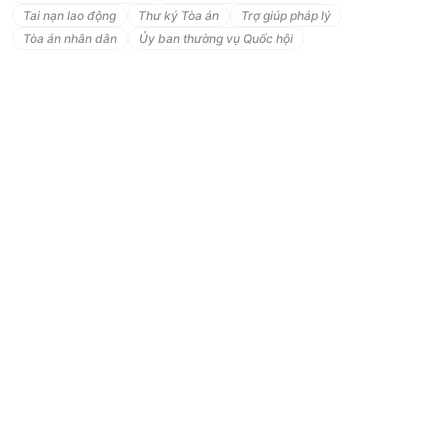
giữa
các
đương
sự:
Tai nạn lao động
Thư ký Tòa án
Trợ giúp pháp lý
-
Nguyên
đơn:
Tòa án nhân dân
Ủy ban thường vụ Quốc hội
Chị
NTNT,
sinh
năm
1992 Người
đại
diện:
Bà
NTT,
sinh
năm
1960(mẹ
đẻ
chị
T)
Cùng
địa
chỉ:
Thôn
M,
xã
BH,
huyện
TO,
HN
-
Bị
đơn:
Anh
NQC,
sinh
năm
1988 Người
đại
diện:
Bà
NTM,
sinh
năm
1964(mẹ
đẻ
anh
C)
Cùng
địa
chỉ:
Thôn
NĐ,
xã
HD,
huyện
TO,
HN
Tại
phiên
tòa
các
bên
đương
sự
vắng
mặt,
có
đơn
xin
xét
xử
vắng
mặt.
Phần
thứ
hai
NỘI
DUNG
VỤ
ÁN
Trong
đơn
xin
ly
hôn
và
bản
tự
khai,
chị
NTNT
và
người
đại
diện
bà
NTT(mẹ
đẻ)
trình
bày:
Trong
lần
bà
đưa
chị
T
đi
khám
bệnh
về,
trên
xe
buýt
có
gặp
một
người
đàn
ông
sau
này
tôi
biết
là
bố
đẻ
anh
C(Ông
C)
nhìn
thấy
chị
T
có
hoàn
cảnh
tương
đồng
với
con
ông
(là
anh
C)thì
ông
có
bảo
tôi
là
gả
con
gái
tôi
cho
con
trai
ông,
ban
đầu