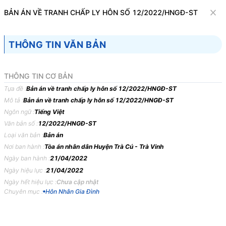
Văn bản
BẢN ÁN VỀ TRANH CHẤP LY HÔN SỐ 12/2022/HNGĐ-ST
Tìm kiếm
Tải về
Cỡ chữ
THÔNG TIN VĂN BẢN
1
x
Bản án về tranh chấp ly hôn số
THÔNG TIN CƠ BẢN
12/2022/HNGĐ-ST
Tựa đề :
Bản án về tranh chấp ly hôn số 12/2022/HNGĐ-ST
Mô tả :
Bản án về tranh chấp ly hôn số 12/2022/HNGĐ-ST
Hôn Nhân Gia Đình
Ngôn ngữ :
Tiếng Việt
Văn bản số :
12/2022/HNGĐ-ST
TÒA
ÁN
NHÂN
DÂN
HUYỆN
TRÀ
CÚ,
TỈNH
TRÀ
Loại văn bản :
Bản án
VINH
Nơi ban hành :
Tòa án nhân dân Huyện Trà Cú - Trà Vinh
Ngày ban hành :
21/04/2022
BẢN
ÁN
12/2022/HNGĐ-ST
NGÀY
21/04/2022
VỀ
Ngày hiệu lực :
21/04/2022
TRANH
CHẤP
LY
HÔN
Ngày hết hiệu lực :
Chưa cập nhật
Phần
thứ
nhất
KHÁI
QUÁT
BẢN
ÁN
Chuyên mục :
Hôn Nhân Gia Đình
Ngày
21
tháng
4
năm
2022,
tại
trụ
sở
Tòa
án
nhân
dân
huyện
Trà
Cú,
tỉnh
Trà
Vinh
xét
xử
sơ
thẩm
công
khai
vụ
án
thụ
lý
số: