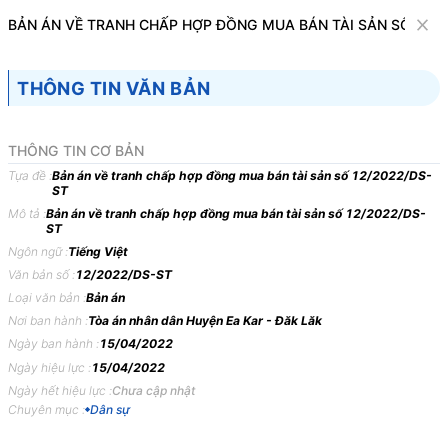
Văn bản
BẢN ÁN VỀ TRANH CHẤP HỢP ĐỒNG MUA BÁN TÀI SẢN SỐ 12/
Tìm kiếm
Tải về
Cỡ chữ
THÔNG TIN VĂN BẢN
1
x
Bản án về tranh chấp hợp đồng mua bán
THÔNG TIN CƠ BẢN
tài sản số 12/2022/DS-ST
Tựa đề :
Bản án về tranh chấp hợp đồng mua bán tài sản số 12/2022/DS-
ST
Dân sự
Mô tả :
Bản án về tranh chấp hợp đồng mua bán tài sản số 12/2022/DS-
ST
Ngôn ngữ :
Tiếng Việt
TOÀ
ÁN
NHÂN
DÂN
HUYỆN
EAKAR, TỈNH
ĐẮK
LẮK
Văn bản số :
12/2022/DS-ST
BẢN
ÁN
12/2022/DS-ST
NGÀY
15/04/2022
VỀ
TRANH
Loại văn bản :
Bản án
CHẤP
HỢP
ĐỒNG
MUA
BÁN
TÀI
SẢN
Nơi ban hành :
Tòa án nhân dân Huyện Ea Kar - Đăk Lăk
Ngày ban hành :
15/04/2022
Phần
thứ
nhất
KHÁI
QUÁT
BẢN
ÁN
Ngày hiệu lực :
15/04/2022
Ngày hết hiệu lực :
Chưa cập nhật
Ngày
15/4/2022,
tại
Trụ
sở
Tòa
án
nhân
dân
huyện
EaKar
mở
phiên
Chuyên mục :
Dân sự
tòa
xét
xử
sơ
thẩm
công
khai
vụ
án
dân
sự
thụ
lý
số:
248/2021/TLST-
DS
ngày
06/12/2021;
Theo
quyết
định
đưa
vụ
án
ra
xét
xử
số: