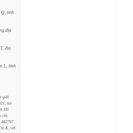
Q,
tỉnh
ng
địa
T,
địa
ện
L,
tỉnh
a
giải
021,
tại
nh
Hồ
o
chị
482797
Thị
K,
với