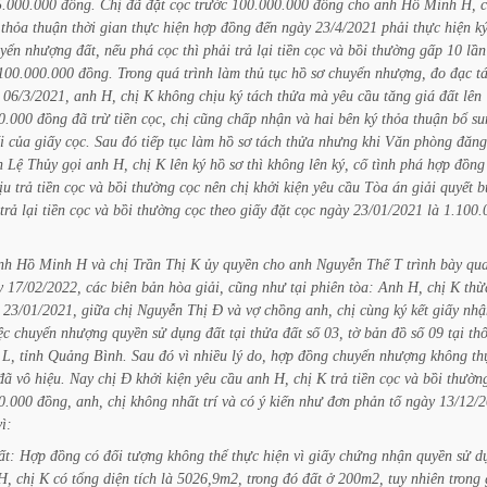
5.000.000
đồng.
Chị
đã
đặt
cọc
trước
100.000.000
đồng
cho
anh
Hồ
Minh
H,
c
thỏa
thuận
thời
gian
thực
hiện
hợp
đồng
đến
ngày
23/4/2021
phải
thực
hiện
k
yển
nhượng
đất,
nếu
phá
cọc
thì
phải
trả
lại
tiền
cọc
và
bồi
thường
gấp
10
lần
100.000.000
đồng.
Trong
quá
trình
làm
thủ
tục
hồ
sơ
chuyển
nhượng,
đo
đạc
t
06/3/2021,
anh
H,
chị
K
không
chịu
ký
tách
thửa
mà
yêu
cầu
tăng
giá
đất
lên
0.000
đồng
đã
trừ
tiền
cọc,
chị
cũng
chấp
nhận
và
hai
bên
ký
thỏa
thuận
bổ
su
i
của
giấy
cọc.
Sau
đó
tiếp
tục
làm
hồ
sơ
tách
thửa
nhưng
khi
Văn
phòng
đăng
n
Lệ
Thủy
gọi
anh
H,
chị
K
lên
ký
hồ
sơ
thì
không
lên
ký,
cố
tình
phá
hợp
đồng
ịu
trả
tiền
cọc
và
bồi
thường
cọc
nên
chị
khởi
kiện
yêu
cầu
Tòa
án
giải
quyết
b
trả
lại
tiền
cọc
và
bồi
thường
cọc
theo
giấy
đặt
cọc
ngày
23/01/2021
là
1.100.
nh
Hồ
Minh
H
và
chị
Trần
Thị
K
ủy
quyền
cho
anh
Nguyễn
Thế
T
trình
bày
qu
y
17/02/2022,
các
biên
bản
hòa
giải,
cũng
như
tại
phiên
tòa:
Anh
H,
chị
K
thừ
23/01/2021,
giữa
chị
Nguyễn
Thị
Đ
và
vợ
chồng
anh,
chị
cùng
ký
kết
giấy
nhậ
ệc
chuyển
nhượng
quyền
sử
dụng
đất
tại
thửa
đất
số
03,
tờ
bản
đồ
số
09
tại
th
L,
tỉnh
Quảng
Bình.
Sau
đó
vì
nhiều
lý
do,
hợp
đồng
chuyển
nhượng
không
th
đã
vô
hiệu.
Nay
chị
Đ
khởi
kiện
yêu
cầu
anh
H,
chị
K
trả
tiền
cọc
và
bồi
thườn
0.000
đồng,
anh,
chị
không
nhất
trí
và
có
ý
kiến
như
đơn
phản
tố
ngày
13/12/
vì:
ất:
Hợp
đồng
có
đối
tượng
không
thể
thực
hiện
vì
giấy
chứng
nhận
quyền
sử
d
H,
chị
K
có
tổng
diện
tích
là
5026,9m2,
trong
đó
đất
ở
200m2,
tuy
nhiên
trong