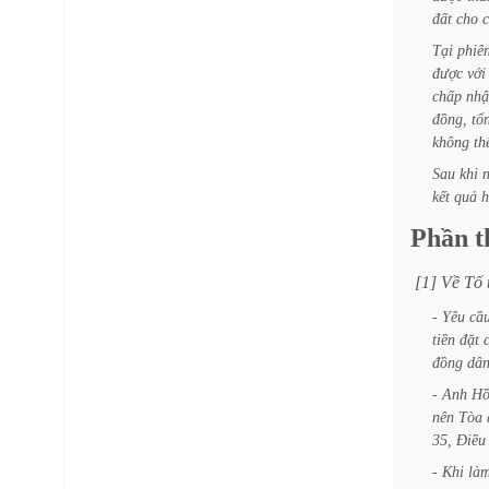
đất
cho
c
Tại
phiê
được
với
chấp
nhậ
đồng,
tổ
không
th
Sau
khi
kết
quả
h
Phần
t
[1]
Về
Tố
-
Yêu
cầ
tiền
đặt
đồng
dâ
-
Anh
H
nên
Tòa
35,
Điều
-
Khi
là