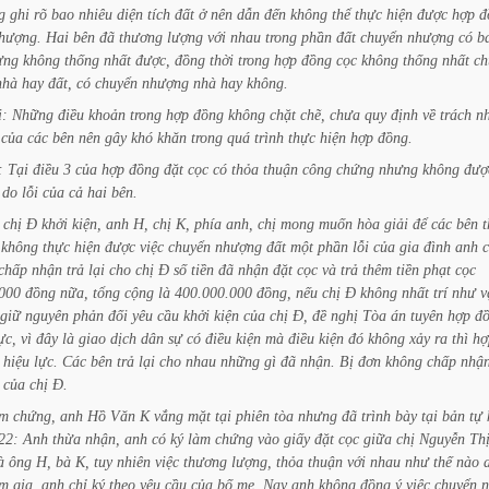
g
ghi
rõ
bao
nhiêu
diện
tích
đất
ở
nên
dẫn
đến
không
thể
thực
hiện
được
hợp
đ
hượng.
Hai
bên
đã
thương
lượng
với
nhau
trong
phần
đất
chuyển
nhượng
có
b
ưng
không
thống
nhất
được,
đồng
thời
trong
hợp
đồng
cọc
không
thống
nhất
ch
nhà
hay
đất,
có
chuyển
nhượng
nhà
hay
không.
i:
Những
điều
khoản
trong
hợp
đồng
không
chặt
chẽ,
chưa
quy
định
về
trách
n
của
các
bên
nên
gây
khó
khăn
trong
quá
trình
thực
hiện
hợp
đồng.
:
Tại
điều
3
của
hợp
đồng
đặt
cọc
có
thỏa
thuận
công
chứng
nhưng
không
đượ
do
lỗi
của
cả
hai
bên.
chị
Đ
khởi
kiện,
anh
H,
chị
K,
phía
anh,
chị
mong
muốn
hòa
giải
để
các
bên
không
thực
hiện
được
việc
chuyển
nhượng
đất
một
phần
lỗi
của
gia
đình
anh
c
chấp
nhận
trả
lại
cho
chị
Đ
số
tiền
đã
nhận
đặt
cọc
và
trả
thêm
tiền
phạt
cọc
000
đồng
nữa,
tổng
cộng
là
400.000.000
đồng,
nếu
chị
Đ
không
nhất
trí
như
v
giữ
nguyên
phản
đối
yêu
cầu
khởi
kiện
của
chị
Đ,
đề
nghị
Tòa
án
tuyên
hợp
đ
ực,
vì
đây
là
giao
dịch
dân
sự
có
điều
kiện
mà
điều
kiện
đó
không
xảy
ra
thì
hợ
hiệu
lực.
Các
bên
trả
lại
cho
nhau
những
gì
đã
nhận.
Bị
đơn
không
chấp
nhậ
của
chị
Đ.
àm
chứng,
anh
Hồ
Văn
K
vắng
mặt
tại
phiên
tòa
nhưng
đã
trình
bày
tại
bản
tự
22:
Anh
thừa
nhận,
anh
có
ký
làm
chứng
vào
giấy
đặt
cọc
giữa
chị
Nguyễn
Th
à
ông
H,
bà
K,
tuy
nhiên
việc
thương
lượng,
thỏa
thuận
với
nhau
như
thế
nào
am
gia,
anh
chỉ
ký
theo
yêu
cầu
của
bố
mẹ.
Nay
anh
không
đồng
ý
việc
chuyển