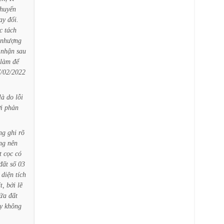
huyển
ay
đổi.
c
tách
nhượng
nhận
sau
làm
để
/02/2022
là
do
lỗi
i
phản
ng
ghi
rõ
ng
nên
t
cọc
có
đất
số
03
diện
tích
t,
bởi
lẽ
ửa
đất
y
không