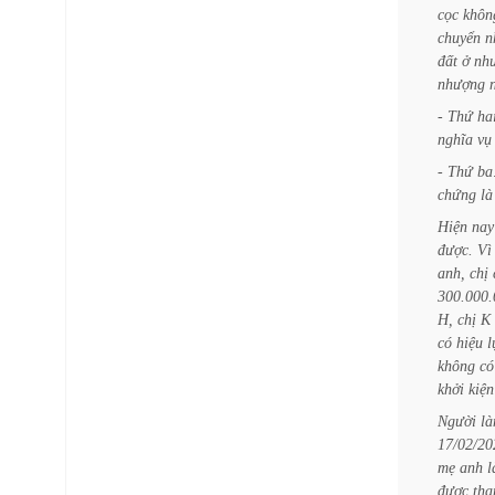
cọc
khôn
chuyển
n
đất
ở
nh
nhượng
-
Thứ
ha
nghĩa
vụ
-
Thứ
ba
chứng
là
Hiện
nay
được.
Vì
anh,
chị
300.000.
H,
chị
K
có
hiệu
l
không
có
khởi
kiện
Người
l
17/02/20
mẹ
anh
l
được
th