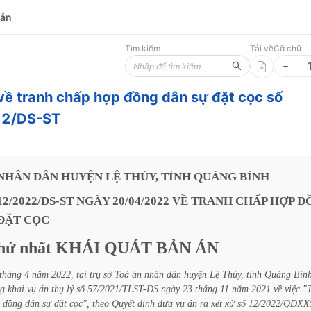
bản
Tìm kiếm
Tải về
Cỡ chữ
về tranh chấp hợp đồng dân sự đặt cọc số
2/DS-ST
NHÂN
DÂN
HUYỆN
LỆ
THỦY,
TỈNH
QUẢNG
BÌNH
12/2022/DS-ST
NGÀY
20/04/2022
VỀ
TRANH
CHẤP
HỢP
Đ
ĐẶT
CỌC
hứ
nhất
KHÁI
QUÁT
BẢN
ÁN
tháng
4
năm
2022,
tại
trụ
sở
Toà
án
nhân
dân
huyện
Lệ
Thủy,
tỉnh
Quảng
Bìn
ng
khai
vụ
án
thụ
lý
số
57/2021/TLST-DS
ngày
23
tháng
11
năm
2021
về
việc
"
đồng
dân
sự
đặt
cọc",
theo
Quyết
định
đưa
vụ
án
ra
xét
xử
số
12/2022/QĐXX