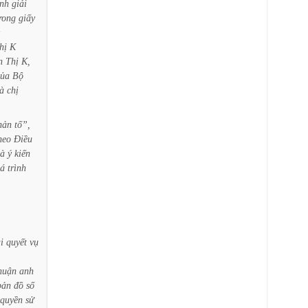
ình
giải
rong
giấy
hị
K
n
Thị
K,
của
Bộ
à
chị
hản
tố”,
heo
Điều
là
ý
kiến
á
trình
i
quyết
vụ
huận
anh
bản
đồ
số
quyền
sử