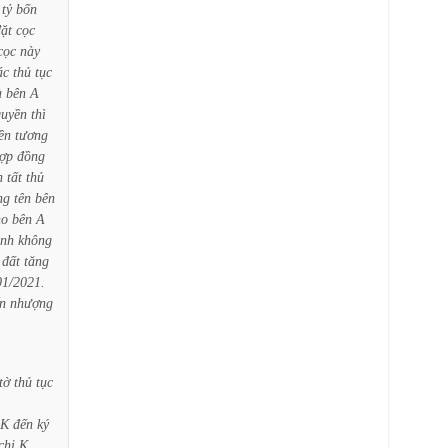
tỷ
bốn
ặt
cọc
cọc
này
ác
thủ
tục
à
bên
A
quyền
thì
iền
tương
ợp
đồng
n
tất
thủ
ng
tên
bên
ho
bên
A
nh
không
đất
tăng
01/2021.
n
nhượng
tờ
thủ
tục
K
đến
ký
chị
K