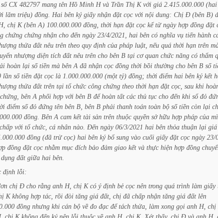
số
CX
482797
mang
tên
Hồ
Minh
H
và
Trần
Thị
K
với
giá
2.415.000.000
(hai
i
lăm
triệu)
đồng.
Hai
bên
ký
giấy
nhận
đặt
cọc
với
nội
dung:
Chị
Đ
(bên
B)
đ
H,
chị
K
(bên
A)
100.000.000
đồng,
thời
hạn
đặt
cọc
kể
từ
ngày
hợp
đồng
đặt
ng
chứng
chứng
nhận
cho
đến
ngày
23/4/2021,
hai
bên
có
nghĩa
vụ
tiến
hành
c
hượng
thửa
đất
nêu
trên
theo
quy
định
của
pháp
luật,
nếu
quá
thời
hạn
trên
m
uyển
nhượng
diện
tích
đất
nêu
trên
cho
bên
B
tại
cơ
quan
chức
năng
có
thẩm
ải
hoàn
lại
số
tiền
mà
bên
A
đã
nhận
cọc
đồng
thời
bồi
thường
cho
bên
B
số
t
0
lần
số
tiền
đặt
cọc
là
1.000.000.000
(một
tỷ)
đồng;
thời
điểm
hai
bên
ký
kết
h
hượng
thửa
đất
trên
tại
tổ
chức
công
chứng
theo
thời
hạn
đặt
cọc,
sau
khi
hoà
chứng,
bên
A
phối
hợp
với
bên
B
để
hoàn
tất
các
thủ
tục
cho
đến
khi
sổ
đỏ
đứ
ời
điểm
số
đỏ
đứng
tên
bên
B,
bên
B
phải
thanh
toán
toàn
bộ
số
tiền
còn
lại
c
.000.000
đồng.
Bên
A
cam
kết
tài
sản
trên
thuộc
quyền
sở
hữu
hợp
pháp
của
mì
chấp
với
tổ
chức,
cá
nhân
nào.
Đến
ngày
06/3/2021
hai
bên
thỏa
thuận
lại
giá
5.000.000
đồng
(đã
trừ
cọc)
hai
bên
ký
bổ
sung
vào
cuối
giấy
đặt
cọc
ngày
23/
ợp
đồng
đặt
cọc
nhằm
mục
đích
bảo
đảm
giao
kết
và
thực
hiện
hợp
đồng
chuyể
dụng
đất
giữa
hai
bên.
c
định
lỗi:
đơn
chị
Đ
cho
rằng
anh
H,
chị
K
có
ý
định
bẻ
cọc
nên
trong
quá
trình
làm
giấy
hị
K
không
hợp
tác,
rồi
đòi
tăng
giá
đất,
chị
đã
chấp
nhận
tăng
giá
đất
lên
0.000
đồng
nhưng
khi
cán
bộ
về
đo
đạc
để
tách
thửa,
làm
xong
gọi
anh
H,
chị
,
chị
K
không
đến
ký
nên
lỗi
thuộc
về
anh
H,
chị
K.
Xét
thấy,
chị
Đ
và
anh
H,