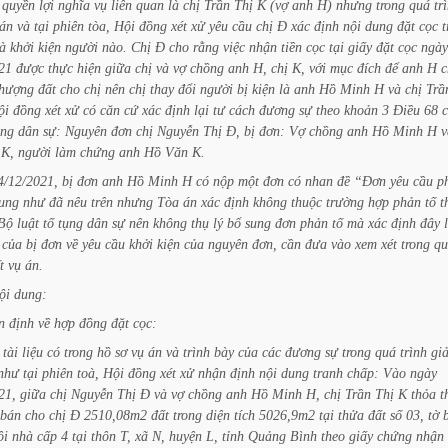
quyền
lợi
nghĩa
vụ
liên
quan
là
chị
Trần
Thị
K
(vợ
anh
H)
nhưng
trong
quá
tr
án
và
tại
phiên
tòa,
Hội
đồng
xét
xử
yêu
cầu
chị
Đ
xác
định
nội
dung
đặt
cọc
t
à
khởi
kiện
người
nào.
Chị
Đ
cho
rằng
việc
nhận
tiền
cọc
tại
giấy
đặt
cọc
ngày
21
được
thực
hiện
giữa
chị
và
vợ
chồng
anh
H,
chị
K,
với
mục
đích
để
anh
H
c
hượng
đất
cho
chị
nên
chị
thay
đổi
người
bị
kiện
là
anh
Hồ
Minh
H
và
chị
Trầ
ội
đồng
xét
xử
có
căn
cứ
xác
định
lại
tư
cách
đương
sự
theo
khoản
3
Điều
68
ụng
dân
sự:
Nguyên
đơn
chị
Nguyễn
Thị
Đ,
bị
đơn:
Vợ
chồng
anh
Hồ
Minh
H
v
K,
người
làm
chứng
anh
Hồ
Văn
K.
4/12/2021,
bị
đơn
anh
Hồ
Minh
H
có
nộp
một
đơn
có
nhan
đề
“Đơn
yêu
cầu
p
ung
như
đã
nêu
trên
nhưng
Tòa
án
xác
định
không
thuộc
trường
hợp
phản
tố
t
Bộ
luật
tố
tụng
dân
sự
nên
không
thụ
lý
bổ
sung
đơn
phản
tố
mà
xác
định
đây
của
bị
đơn
về
yêu
cầu
khởi
kiện
của
nguyên
đơn,
cần
đưa
vào
xem
xét
trong
qu
t
vụ
án.
ội
dung:
n
định
về
hợp
đồng
đặt
cọc:
tài
liệu
có
trong
hồ
sơ
vụ
án
và
trình
bày
của
các
đương
sự
trong
quá
trình
giả
như
tại
phiên
toà,
Hội
đồng
xét
xử
nhận
định
nội
dung
tranh
chấp:
Vào
ngày
21,
giữa
chị
Nguyễn
Thị
Đ
và
vợ
chồng
anh
Hồ
Minh
H,
chị
Trần
Thị
K
thỏa
t
bán
cho
chị
Đ
2510,08m2
đất
trong
diện
tích
5026,9m2
tại
thửa
đất
số
03,
tờ
ôi
nhà
cấp
4
tại
thôn
T,
xã
N,
huyện
L,
tỉnh
Quảng
Bình
theo
giấy
chứng
nhận