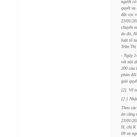
người
có
quyết
vụ
đặt
cọc
v
23/01/20
chuyển
n
do
đó,
H
luật
tố
t
Trần
Thị
-
Ngày
1
với
nội
d
200
của
phản
đối
giải
quyế
[2].
Về
n
[2.1
Nhậ
Theo
các
án
cũng
23/01/20
H,
chị
K
09
và
ng