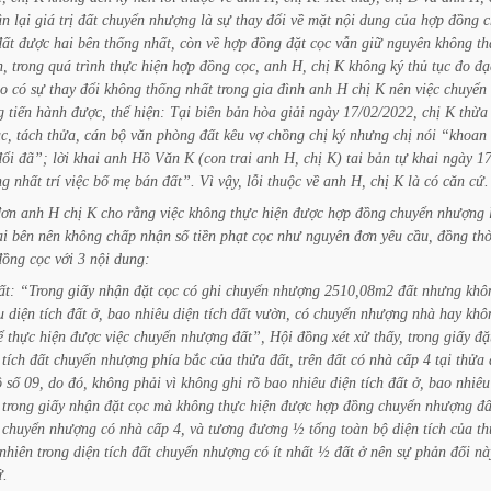
ận
lại
giá
trị
đất
chuyển
nhượng
là
sự
thay
đổi
về
mặt
nội
dung
của
hợp
đồng
c
đất
được
hai
bên
thống
nhất,
còn
về
hợp
đồng
đặt
cọc
vẫn
giữ
nguyên
không
th
n,
trong
quá
trình
thực
hiện
hợp
đồng
cọc,
anh
H,
chị
K
không
ký
thủ
tục
đo
đạ
o
có
sự
thay
đổi
không
thống
nhất
trong
gia
đình
anh
H
chị
K
nên
việc
chuyển
g
tiến
hành
được,
thể
hiện:
Tại
biên
bản
hòa
giải
ngày
17/02/2022,
chị
K
thừa
c,
tách
thửa,
cán
bộ
văn
phòng
đất
kêu
vợ
chồng
chị
ký
nhưng
chị
nói
“khoan
đổi
đã”;
lời
khai
anh
Hồ
Văn
K
(con
trai
anh
H,
chị
K)
tai
bản
tự
khai
ngày
17
ng
nhất
trí
việc
bố
mẹ
bán
đất”.
Vì
vậy,
lỗi
thuộc
về
anh
H,
chị
K
là
có
căn
cứ.
đơn
anh
H
chị
K
cho
rằng
việc
không
thực
hiện
được
hợp
đồng
chuyển
nhượng
ai
bên
nên
không
chấp
nhận
số
tiền
phạt
cọc
như
nguyên
đơn
yêu
cầu,
đồng
thờ
đồng
cọc
với
3
nội
dung:
ất:
“Trong
giấy
nhận
đặt
cọc
có
ghi
chuyển
nhượng
2510,08m2
đất
nhưng
khô
u
diện
tích
đất
ở,
bao
nhiêu
diện
tích
đất
vườn,
có
chuyển
nhượng
nhà
hay
khô
ể
thực
hiện
được
việc
chuyển
nhượng
đất”,
Hội
đồng
xét
xử
thấy,
trong
giấy
đặ
tích
đất
chuyển
nhượng
phía
bắc
của
thửa
đất,
trên
đất
có
nhà
cấp
4
tại
thửa
ồ
số
09,
do
đó,
không
phải
vì
không
ghi
rõ
bao
nhiêu
diện
tích
đất
ở,
bao
nhiêu
trong
giấy
nhận
đặt
cọc
mà
không
thực
hiện
được
hợp
đồng
chuyển
nhượng
đấ
chuyển
nhượng
có
nhà
cấp
4,
và
tương
đương
½
tổng
toàn
bộ
diện
tích
của
th
nhiên
trong
diện
tích
đất
chuyển
nhượng
có
ít
nhất
½
đất
ở
nên
sự
phản
đối
nà
ứ.