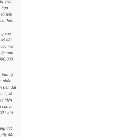
hị
Trần
ý
hợp
số
tiền
ách
thửa
ng
vào
ký
đất
cọc
mà
uộc
anh
000.000
a
bản
tự
a
nhận
n
tiền
đặt
ôn
T,
xã
ực
hiện
g
cọc
là
2021
gửi
ụng
đất
giấy
đặt