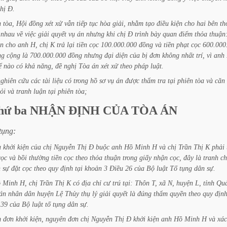
hị
Đ.
n
tòa,
Hội
đồng
xét
xử
vẫn
tiếp
tục
hòa
giải,
nhằm
tạo
điều
kiện
cho
hai
bên
th
nhau
về
việc
giải
quyết
vụ
án
nhưng
khi
chị
Đ
trình
bày
quan
điểm
thỏa
thuận
n
cho
anh
H,
chị
K
trả
lại
tiền
cọc
100.000.000
đồng
và
tiền
phạt
cọc
600.000
ng
cộng
là
700.000.000
đồng
nhưng
đại
diện
của
bị
đơn
không
nhất
trí,
vì
anh
ể
nào
có
khả
năng,
đề
nghị
Tòa
án
xét
xử
theo
pháp
luật.
nghiên
cứu
các
tài
liệu
có
trong
hồ
sơ
vụ
án
được
thẩm
tra
tại
phiên
tòa
và
căn
ỏi
và
tranh
luận
tại
phiên
tòa;
hứ
ba
NHẬN
ĐỊNH
CỦA
TÒA
ÁN
tụng:
u
khởi
kiện
của
chị
Nguyễn
Thị
Đ
buộc
anh
Hồ
Minh
H
và
chị
Trần
Thị
K
phải
cọc
và
bồi
thường
tiền
cọc
theo
thỏa
thuận
trong
giấy
nhận
cọc,
đây
là
tranh
c
n
sự
đặt
cọc
theo
quy
định
tại
khoản
3
Điều
26
của
Bộ
luật
Tố
tụng
dân
sự.
ồ
Minh
H,
chị
Trần
Thị
K
có
địa
chỉ
cư
trú
tại:
Thôn
T,
xã
N,
huyện
L,
tỉnh
Qu
án
nhân
dân
huyện
Lệ
Thủy
thụ
lý
giải
quyết
là
đúng
thẩm
quyền
theo
quy
địn
39
của
Bộ
luật
tố
tụng
dân
sự.
m
đơn
khởi
kiện,
nguyên
đơn
chị
Nguyễn
Thị
Đ
khởi
kiện
anh
Hồ
Minh
H
và
xác