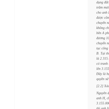
dụng
đất
trăm
mườ
cho
anh
được
cô
chuyển
n
không
ch
bên
A
ph
đương
1
chuyển
n
tục
công
B.
Tại
th
là
2.315
có
tranh
lên
3.15
Đây
là
h
quyền
sử
[2.2]
Xá
Nguyên
anh
H,
c
3.155.00
thì
anh
H