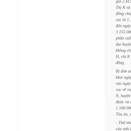
giá
2.41
Thị
K
và
đồng
chu
cọc
là
1.
đến
ngày
3.155.00
phần
cuố
đai
huyệ
không
ch
H,
chị
K
đồng.
Bị
đơn
a
khai
ngà
vào
ngày
cọc
về
vi
N,
huyện
được
và
1.100.00
Tòa
án,
-
Thứ
nh
của
anh