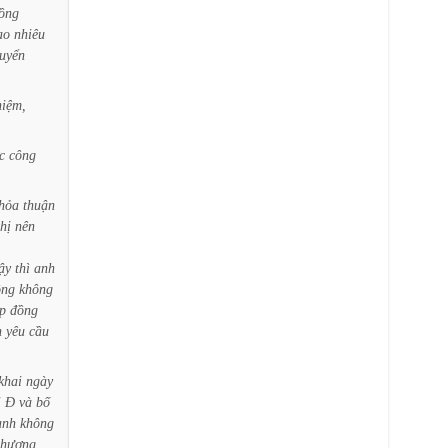
ồng
ao
nhiêu
uyển
hiệm,
c
công
thỏa
thuận
hị
nên
ậy
thì
anh
ồng
không
p
đồng
n
yêu
cầu
khai
ngày
ị
Đ
và
bố
anh
không
nhượng