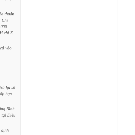
ỏa
thuận
:
Chị
.000
H
chị
K
cứ
vào
trả
lại
số
hấp
hợp
ảng
Bình
h
tại
Điều
định