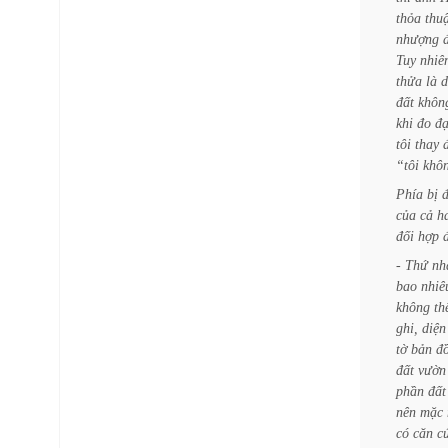
thỏa
thu
nhượng
Tuy
nhiê
thửa
là
d
đất
khôn
khi
đo
đạ
tôi
thay
“tôi
khô
Phía
bị
của
cả
h
đối
hợp
-
Thứ
nh
bao
nhiê
không
th
ghi,
diện
tờ
bản
đ
đất
vườn
phần
đất
nên
mặc
có
căn
c