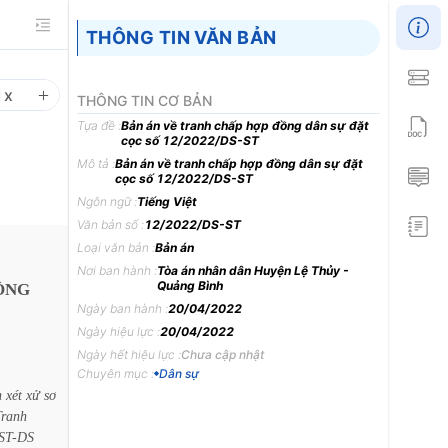
THÔNG TIN VĂN BẢN
1
x
THÔNG TIN CƠ BẢN
Tựa đề :
Bản án về tranh chấp hợp đồng dân sự đặt
cọc số 12/2022/DS-ST
Mô tả :
Bản án về tranh chấp hợp đồng dân sự đặt
cọc số 12/2022/DS-ST
Ngôn ngữ :
Tiếng Việt
Văn bản số :
12/2022/DS-ST
Loại văn bản :
Bản án
Nơi ban hành :
Tòa án nhân dân Huyện Lệ Thủy -
Quảng Bình
ỒNG
Ngày ban hành :
20/04/2022
Ngày hiệu lực :
20/04/2022
Ngày hết hiệu lực :
Chưa cập nhật
Chuyên mục :
Dân sự
h
xét
xử
sơ
Tranh
ST-DS