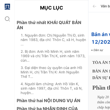
Văn 
MỤC LỤC
Phần thứ nhất KHÁI QUÁT BẢN
ÁN
Bản án 
1. Nguyên đơn: Chị Nguyễn Thị Đ, sinh
năm 1983, địa chỉ: Thôn C, xã H, huyện
12/202
...
Dân sự
2. Bị đơn: Anh Hồ Minh H, sinh năm
1969 và chị Trần Thị K, sinh năm 1973,
cùn...
TÒA
ÁN
3. Đại diện theo ủy quyền của anh Hồ
BẢN
ÁN
Minh H, chị Trần Thị K: Anh Nguyễn
Thế T...
DÂN
SỰ
4. Người làm chứng: Anh Hồ Văn K,
Phần
t
sinh năm 1997, địa chỉ: Thôn T, xã N,
huyện...
Ngày
20
Phần thứ hai NỘI DUNG VỤ ÁN
thẩm
cô
chấp
hợp
Phần thứ ba NHẬN ĐỊNH CỦA