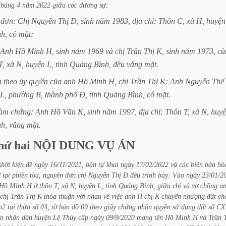
tháng
4
năm
2022
giữa
các
đương
sự:
đơn:
Chị
Nguyễn
Thị
Đ,
sinh
năm
1983,
địa
chỉ:
Thôn
C,
xã
H,
huyện
nh,
có
mặt;
Anh
Hồ
Minh
H,
sinh
năm
1969
và
chị
Trần
Thị
K,
sinh
năm
1973,
cù
T,
xã
N,
huyện
L,
tỉnh
Quảng
Bình,
đều
vắng
mặt.
n
theo
ủy
quyền
của
anh
Hồ
Minh
H,
chị
Trần
Thị
K:
Anh
Nguyễn
Thế
L,
phường
B,
thành
phố
Đ,
tỉnh
Quảng
Bình,
có
mặt.
làm
chứng:
Anh
Hồ
Văn
K,
sinh
năm
1997,
địa
chỉ:
Thôn
T,
xã
N,
huy
nh,
vắng
mặt.
hứ
hai
NỘI
DUNG
VỤ
ÁN
khởi
kiện
đề
ngày
16/11/2021,
bản
tự
khai
ngày
17/02/2022
và
các
biên
bản
hò
ư
tại
phiên
tòa,
nguyên
đơn
chị
Nguyễn
Thị
Đ
đều
trình
bày:
Vào
ngày
23/01/2
Hồ
Minh
H
ở
thôn
T,
xã
N,
huyện
L,
tỉnh
Quảng
Bình,
giữa
chị
và
vợ
chồng
a
chị
Trần
Thị
K
thỏa
thuận
với
nhau
về
việc
anh
H
chị
K
chuyển
nhượng
đất
ch
m2
tại
thửa
số
03,
tờ
bản
đồ
09
theo
giấy
chứng
nhận
quyền
sử
dụng
đất
số
CX
n
nhân
dân
huyện
Lệ
Thủy
cấp
ngày
09/9/2020
mang
tên
Hồ
Minh
H
và
Trần