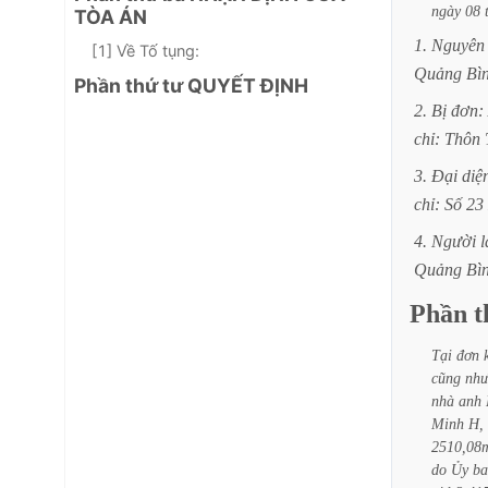
ngày
08
TÒA ÁN
1.
Nguyên
[1] Về Tố tụng:
Quảng
Bì
Phần thứ tư QUYẾT ĐỊNH
2.
Bị
đơn:
chỉ:
Thôn
3.
Đại
diệ
chỉ:
Số
23
4.
Người
Quảng
Bì
Phần
t
Tại
đơn
cũng
nh
nhà
anh
Minh
H,
2510,08
do
Ủy
ba