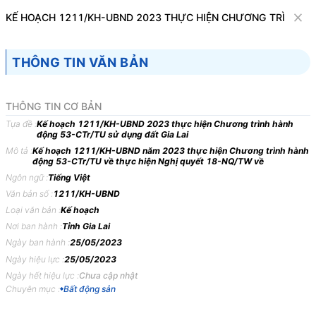
Văn bản
KẾ HOẠCH 1211/KH-UBND 2023 THỰC HIỆN CHƯƠNG TRÌNH HÀ
Tìm kiếm
Tải về
Cỡ chữ
THÔNG TIN VĂN BẢN
1
x
Kế hoạch 1211/KH-UBND 2023 thực hiện
THÔNG TIN CƠ BẢN
Chương trình hành động 53-CTr/TU sử
Tựa đề :
Kế hoạch 1211/KH-UBND 2023 thực hiện Chương trình hành
động 53-CTr/TU sử dụng đất Gia Lai
dụng đất Gia Lai
Mô tả :
Kế hoạch 1211/KH-UBND năm 2023 thực hiện Chương trình hành
động 53-CTr/TU về thực hiện Nghị quyết 18-NQ/TW về
Bất động sản
Ngôn ngữ :
Tiếng Việt
Văn bản số :
1211/KH-UBND
ỦY BAN NHÂN DÂN
CỘNG HÒA XÃ HỘI CHỦ
Loại văn bản :
Kế hoạch
TỈNH GIA LAI
NGHĨA VIỆT NAM
Nơi ban hành :
Tỉnh Gia Lai
-------
Độc lập - Tự do - Hạnh
Ngày ban hành :
25/05/2023
phúc
Ngày hiệu lực :
25/05/2023
Ngày hết hiệu lực :
Chưa cập nhật
---------------
Chuyên mục :
Bất động sản
Số: 1211/KH-UBND
Gia Lai, ngày 25 tháng 05