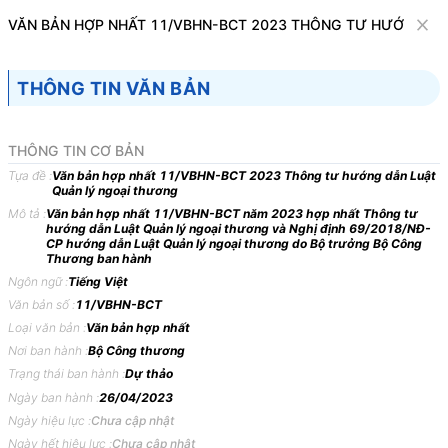
Văn bản
VĂN BẢN HỢP NHẤT 11/VBHN-BCT 2023 THÔNG TƯ HƯỚNG DẪ
Dự thảo
THÔNG TIN VĂN BẢN
Tìm kiếm
Tải về
Cỡ chữ
1
x
THÔNG TIN CƠ BẢN
Văn bản hợp nhất 11/VBHN-BCT 2023
Tựa đề :
Văn bản hợp nhất 11/VBHN-BCT 2023 Thông tư hướng dẫn Luật
Thông tư hướng dẫn Luật Quản lý ngoại
Quản lý ngoại thương
Mô tả :
Văn bản hợp nhất 11/VBHN-BCT năm 2023 hợp nhất Thông tư
thương
hướng dẫn Luật Quản lý ngoại thương và Nghị định 69/2018/NĐ-
CP hướng dẫn Luật Quản lý ngoại thương do Bộ trưởng Bộ Công
Thương ban hành
Thương mại
Ngôn ngữ :
Tiếng Việt
Văn bản số :
11/VBHN-BCT
BỘ CÔNG THƯƠNG
CỘNG HÒA XÃ HỘI CHỦ
Loại văn bản :
Văn bản hợp nhất
-------
NGHĨA VIỆT NAM
Nơi ban hành :
Bộ Công thương
Độc lập - Tự do - Hạnh
Trạng thái ban hành :
Dự thảo
phúc
Ngày ban hành :
26/04/2023
---------------
Ngày hiệu lực :
Chưa cập nhật
Ngày hết hiệu lực :
Chưa cập nhật