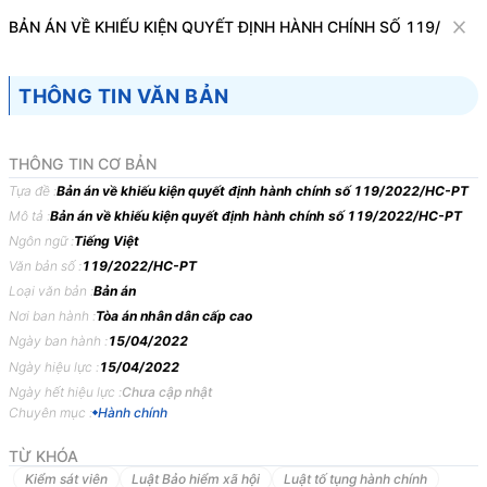
Văn bản
BẢN ÁN VỀ KHIẾU KIỆN QUYẾT ĐỊNH HÀNH CHÍNH SỐ 119/2022
Tìm kiếm
Tải về
Cỡ chữ
THÔNG TIN VĂN BẢN
1
x
Bản án về khiếu kiện quyết định hành
THÔNG TIN CƠ BẢN
chính số 119/2022/HC-PT
Tựa đề :
Bản án về khiếu kiện quyết định hành chính số 119/2022/HC-PT
Mô tả :
Bản án về khiếu kiện quyết định hành chính số 119/2022/HC-PT
Hành chính
Ngôn ngữ :
Tiếng Việt
Văn bản số :
119/2022/HC-PT
TÒA
ÁN
NHÂN
DÂN
CẤP
CAO
TẠI
HÀ
NỘI
Loại văn bản :
Bản án
BẢN
ÁN
119/2022/HC-PT
NGÀY
15/04/2022
VỀ
KHIẾU
Nơi ban hành :
Tòa án nhân dân cấp cao
Ngày ban hành :
15/04/2022
KIỆN
QUYẾT
ĐỊNH
HÀNH
CHÍNH
Ngày hiệu lực :
15/04/2022
Phần
thứ
nhất
KHÁI
QUÁT
BẢN
ÁN
Ngày hết hiệu lực :
Chưa cập nhật
Chuyên mục :
Hành chính
Ngày
15
tháng
4
năm
2022,
tại
trụ
sở
Tòa
án
nhân
dân
cấp
cao
tại
Hà
Nội,
mở
phiên
tòa
công
khai
xét
xử
phúc
thẩm
vụ
án
hành
chính
TỪ KHÓA
thụ
lý
số
374/2021/TLPT-HC
ngày
01
tháng
10
năm
2021
về
việc
Kiểm sát viên
Luật Bảo hiểm xã hội
Luật tố tụng hành chính