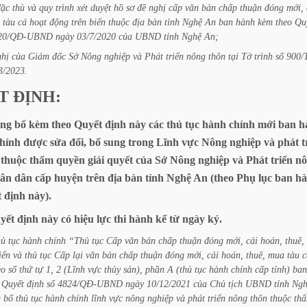
đặc
thù
và
quy
trình
xét
duyệt
hồ
sơ
đề
nghị
cấp
văn
bản
chấp
thuận
đóng
mới,
tàu
cá
hoạt
động
trên
biển
thuộc
địa
bàn
tỉnh
Nghệ
An
ban
hành
kèm
theo
Qu
020/QĐ-UBND
ngày
03/7/2020
của
UBND
tỉnh
Nghệ
An;
ghị
của
Giám
đốc
Sở
Nông
nghiệp
và
Phát
triển
nông
thôn
tại
Tờ
trình
số
900/
3/2023.
T
ĐỊNH:
ng
bố
kèm
theo
Quyết
định
này
các
thủ
tục
hành
chính
mới
ban
h
hính
được
sửa
đổi,
bổ
sung
trong
Lĩnh
vực
Nông
nghiệp
và
phát
t
thuộc
thẩm
quyền
giải
quyết
của
Sở
Nông
nghiệp
và
Phát
triển
nô
ân
dân
cấp
huyện
trên
địa
bàn
tỉnh
Nghệ
An
(theo
Phụ
lục
ban
h
t
định
này).
yết
định
này
có
hiệu
lực
thi
hành
kể
từ
ngày
ký.
hủ
tục
hành
chính
“Thủ
tục
Cấp
văn
bản
chấp
thuận
đóng
mới,
cải
hoán,
thuê,
iển
và
thủ
tục
Cấp
lại
văn
bản
chấp
thuận
đóng
mới,
cải
hoán,
thuê,
mua
tàu
c
eo
số
thứ
tự
1,
2
(Lĩnh
vực
thủy
sản),
phần
A
(thủ
tục
hành
chính
cấp
tỉnh)
ban
Quyết
định
số
4824/QĐ-UBND
ngày
10/12/2021
của
Chủ
tịch
UBND
tỉnh
Ngh
g
bố
thủ
tục
hành
chính
lĩnh
vực
nông
nghiệp
và
phát
triển
nông
thôn
thuộc
th