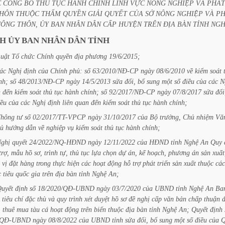
C
CÔNG
BỐ
THỦ
TỤC
HÀNH
CHÍNH
LĨNH
VỰC
NÔNG
NGHIỆP
VÀ
PHÁT
HÔN
THUỘC
THẨM
QUYỀN
GIẢI
QUYẾT
CỦA
SỞ
NÔNG
NGHIỆP
VÀ
PH
NÔNG
THÔN,
ỦY
BAN
NHÂN
DÂN
CẤP
HUYỆN
TRÊN
ĐỊA
BÀN
TỈNH
NG
CH
ỦY
BAN
NHÂN
DÂN
TỈNH
uật
Tổ
chức
Chính
quyền
địa
phương
19/6/2015;
ác
Nghị
định
của
Chính
phủ:
số
63/2010/NĐ-CP
ngày
08/6/2010
về
kiểm
soát
nh;
số
48/2013/NĐ-CP
ngày
14/5/2013
sửa
đổi,
bổ
sung
một
số
điều
của
các
N
n
đến
kiểm
soát
thủ
tục
hành
chính;
số
92/2017/NĐ-CP
ngày
07/8/2017
sửa
đổi
iều
của
các
Nghị
định
liên
quan
đến
kiểm
soát
thủ
tục
hành
chính;
Thông
tư
số
02/2017/TT-VPCP
ngày
31/10/2017
của
Bộ
trưởng,
Chủ
nhiệm
Vă
ủ
hướng
dẫn
về
nghiệp
vụ
kiểm
soát
thủ
tục
hành
chính;
ghị
quyết
24/2022/NQ-HĐND
ngày
12/11/2022
của
HĐND
tỉnh
Nghệ
An
Quy
trợ,
mẫu
hồ
sơ,
trình
tự,
thủ
tục
lựa
chọn
dự
án,
kế
hoạch,
phương
án
sản
xuất
vị
đặt
hàng
trong
thực
hiện
các
hoạt
động
hỗ
trợ
phát
triển
sản
xuất
thuộc
các
c
tiêu
quốc
gia
trên
địa
bàn
tỉnh
Nghệ
An;
uyết
định
số
18/2020/QĐ-UBND
ngày
03/7/2020
của
UBND
tỉnh
Nghệ
An
Ba
tiêu
chí
đặc
thù
và
quy
trình
xét
duyệt
hồ
sơ
đề
nghị
cấp
văn
bản
chấp
thuận
,
thuê
mua
tàu
cá
hoạt
động
trên
biển
thuộc
địa
bàn
tỉnh
Nghệ
An;
Quyết
định
2/QĐ-UBND
ngày
08/8/2022
của
UBND
tỉnh
sửa
đổi,
bổ
sung
một
số
điều
của
Q