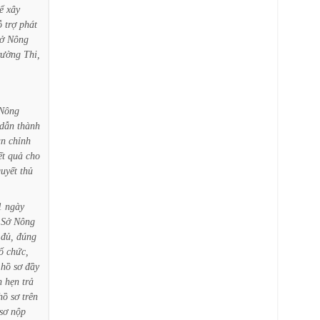
ể
xây
ỗ
trợ
phát
ở
Nông
rường
Thi,
Nông
dẫn
thành
àn
chỉnh
ết
quả
cho
uyết
thủ
1
ngày
Sở
Nông
đủ,
đúng
ổ
chức,
hồ
sơ
đầy
n
hẹn
trả
hồ
sơ
trên
sơ
nộp