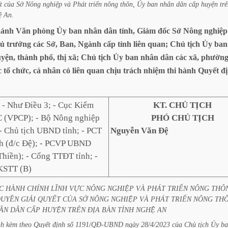
t
của
Sở
Nông
nghiệp
và
Phát
triển
nông
thôn,
Ủy
ban
nhân
dân
cấp
huyện
tr
ệ
An.
ánh
Văn
phòng
Ủy
ban
nhân
dân
tỉnh,
Giám
đốc
Sở
Nông
nghiệp
ủ
trưởng
các
Sở,
Ban,
Ngành
cấp
tỉnh
liên
quan;
Chủ
tịch
Ủy
ban
yện,
thành
phố,
thị
xã;
Chủ
tịch
Ủy
ban
nhân
dân
các
xã,
phường
c
tổ
chức,
cá
nhân
có
liên
quan
chịu
trách
nhiệm
thi
hành
Quyết
đ
:
- Như Điều 3; - Cục Kiểm
KT. CHỦ TỊCH
 (VPCP); - Bộ Nông nghiệp
PHÓ CHỦ TỊCH
- Chủ tịch UBND tỉnh; - PCT
Nguyễn Văn Đệ
h (đ/c Đệ); - PCVP UBND
Thiền); - Cổng TTĐT tỉnh; -
KSTT (B)
C
HÀNH
CHÍNH
LĨNH
VỰC
NÔNG
NGHIỆP
VÀ
PHÁT
TRIỂN
NÔNG
THÔ
QUYỀN
GIẢI
QUYẾT
CỦA
SỞ
NÔNG
NGHIỆP
VÀ
PHÁT
TRIỂN
NÔNG
THÔ
ÂN
DÂN
CẤP
HUYỆN
TRÊN
ĐỊA
BÀN
TỈNH
NGHỆ
AN
nh
kèm
theo
Quyết
định
số
1191/QĐ-UBND
ngày
28/4/2023
của
Chủ
tịch
Ủy
ba