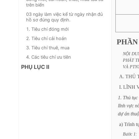
trên biển
03 ngày làm việc kể từ ngày nhận đủ
hồ sơ đúng quy định.
1. Tiêu chí đóng mới
2. Tiêu chí cải hoán
PHẦN
3. Tiêu chí thuê, mua
NỘI
DU
4. Các tiêu chí ưu tiên
PHÁT
T
PHỤ LỤC II
VÀ
PTNT
A.
THỦ
I.
LĨNH
1.
Thủ
tục
lĩnh
vực
n
dự
án
thu
a)
Trình
t
Bước
1: