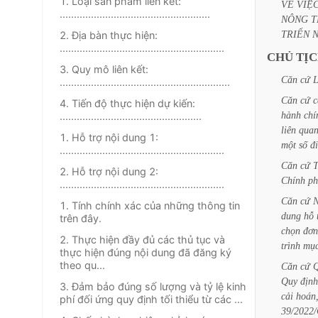
1. Loại sản phẩm liên kết:
VỀ
VIỆ
.....................................................
NÔNG
T
TRIỂN
2. Địa bàn thực hiện:
..........................................................
CHỦ
TỊ
3. Quy mô liên kết:
Căn
cứ
L
............................................................
Căn
cứ
c
4. Tiến độ thực hiện dự kiến:
hành
chí
..................................................
liên
qua
1. Hỗ trợ nội dung 1:
một
số
đ
..........................................................
Căn
cứ
2. Hỗ trợ nội dung 2:
Chính
ph
..........................................................
Căn
cứ
N
1. Tính chính xác của những thông tin
dung
hỗ
trên đây.
chọn
đơn
2. Thực hiện đầy đủ các thủ tục và
trình
mụ
thực hiện đúng nội dung đã đăng ký
theo qu...
Căn
cứ
Q
Quy
định
3. Đảm bảo đúng số lượng và tỷ lệ kinh
cải
hoán
phí đối ứng quy định tối thiểu từ các ...
39/202