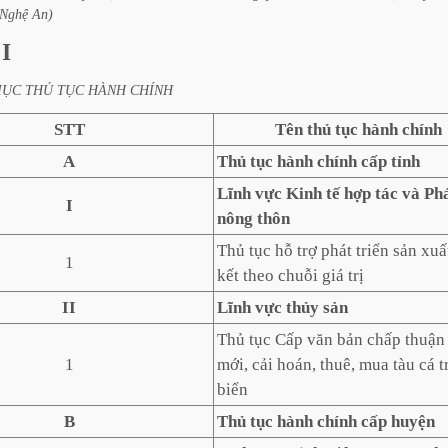
Nghệ
An)
I
MỤC
THỦ
TỤC
HÀNH
CHÍNH
STT
Tên thủ tục hành chính
A
Thủ tục hành chính cấp tỉnh
Lĩnh vực Kinh tế hợp tác và Phá
I
nông thôn
Thủ tục hỗ trợ phát triển sản xuấ
1
kết theo chuỗi giá trị
II
Lĩnh vực thủy sản
Thủ tục Cấp văn bản chấp thuận
1
mới, cải hoán, thuê, mua tàu cá t
biển
B
Thủ tục hành chính cấp huyện