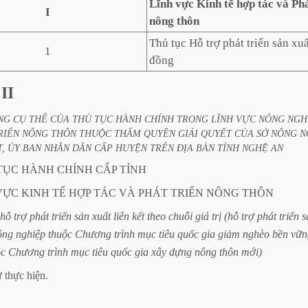
Lĩnh vực Kinh tế hợp tác và Phá
I
nông thôn
Thủ tục Hỗ trợ phát triển sản xu
1
đồng
II
NG
CỤ
THỂ
CỦA
THỦ
TỤC
HÀNH
CHÍNH
TRONG
LĨNH
VỰC
NÔNG
NGH
RIỂN
NÔNG
THÔN
THUỘC
THẨM
QUYỀN
GIẢI
QUYẾT
CỦA
SỞ
NÔNG
N
,
ỦY
BAN
NHÂN
DÂN
CẤP
HUYỆN
TRÊN
ĐỊA
BÀN
TỈNH
NGHỆ
AN
TỤC
HÀNH
CHÍNH
CẤP
TỈNH
VỰC
KINH
TẾ
HỢP
TÁC
VÀ
PHÁT
TRIỂN
NÔNG
THÔN
hỗ
trợ
phát
triển
sản
xuất
liên
kết
theo
chuỗi
giá
trị
(hỗ
trợ
phát
triển
s
ông
nghiệp
thuộc
Chương
trình
mục
tiêu
quốc
gia
giảm
nghèo
bền
vữn
ộc
Chương
trình
mục
tiêu
quốc
gia
xây
dựng
nông
thôn
mới)
ự
thực
hiện.