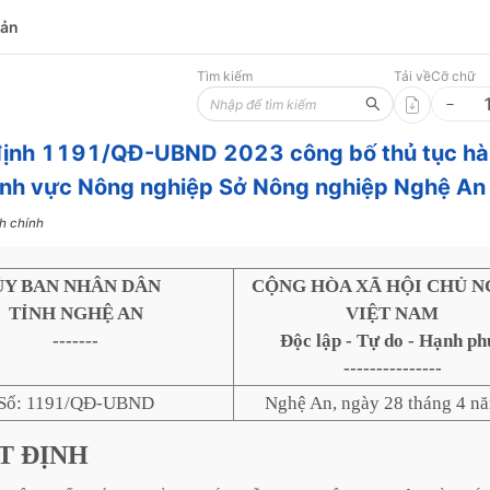
bản
Tìm kiếm
Tải về
Cỡ chữ
định 1191/QĐ-UBND 2023 công bố thủ tục h
ĩnh vực Nông nghiệp Sở Nông nghiệp Nghệ An
h chính
ỦY BAN NHÂN DÂN
CỘNG HÒA XÃ HỘI CHỦ N
TỈNH NGHỆ AN
VIỆT NAM
-------
Độc lập - Tự do - Hạnh ph
---------------
Số: 1191/QĐ-UBND
Nghệ An, ngày 28 tháng 4 n
T
ĐỊNH