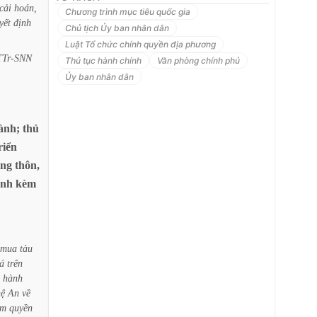
cải
hoán,
Chương trình mục tiêu quốc gia
yết
định
Chủ tịch Ủy ban nhân dân
Luật Tổ chức chính quyền địa phương
TTr-SNN
Thủ tục hành chính
Văn phòng chính phủ
Ủy ban nhân dân
ành;
thủ
riển
ng
thôn,
ành
kèm
mua
tàu
á
trên
hành
ệ
An
về
ẩm
quyền