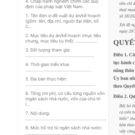
4. Chấp hành nghiêm chỉnh các quy
tiêu
chí
định của pháp luật Việt Nam.
thuê
mua
1. Tên đơn vị đề xuất dự án/kế hoạch
số
18/2
(gồm: tên, địa chỉ, người đại diện, số
Xét
đề
n
C...
ngày
20/
2. Mục tiêu dự án/kế hoạch (mục tiêu
chung, mục tiêu cụ thể): ..................
QUYẾ
3. Đối tượng tham gia:
Điều
1.
Cô
.........................................................
tục
hành
c
4. Thời gian triển khai:
.......................................................
nông
thôn
Ủy
ban
nh
5. Địa bàn thực hiện:
..........................................................
theo
Quyế
6. Tổng chi phí, cơ cấu từng nguồn vốn
Điều
2.
Qu
(ngân sách nhà nước, vốn của chủ trì
l...
Bãi
bỏ
t
cá
trên
b
7. Nội dung:
...................................................................
biển”
th
kèm
theo
8. Mức hỗ trợ từ ngân sách nhà nước:
việc
côn
...........................................