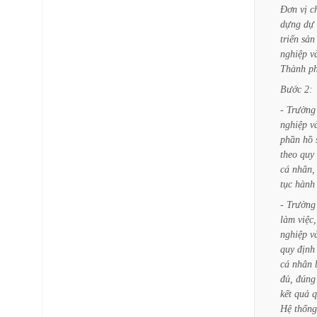
Đơn
vị
c
dựng
dự
triển
sản
nghiệp
v
Thành
p
Bước
2:
-
Trường
nghiệp
v
phần
hồ
theo
quy
cá
nhân,
tục
hành
-
Trường
làm
việc,
nghiệp
v
quy
định
cá
nhân
đủ,
đúng
kết
quả
q
Hệ
thống