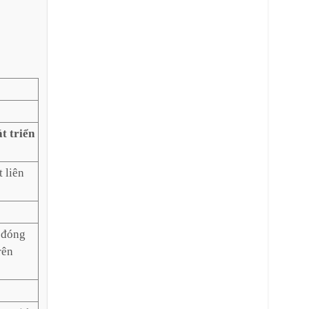
t triển
t liên
 đóng
rên