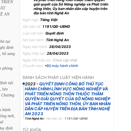
TRIỂN
giải quyết của Sở Nông nghiệp và Phát triển
ÁT
nông thôn, Ủy ban nhân dân cấp huyện trên
địa bàn tỉnh Nghệ An
HỆ
AN
Ngôn ngữ :
Tiếng Việt
Văn bản số :
1191/QĐ-UBND
Loại văn bản :
Quyết định
Nơi ban hành :
Tỉnh Nghệ An
thủ
tục
Ngày ban hành :
28/04/2023
ghị
định
,
bổ
sung
Ngày hiệu lực :
28/04/2023
Ngày hết hiệu lực :
Chưa cập nhật
Chuyên mục :
Bộ máy hành chính
n
phòng
DANH SÁCH PHÁP LUẬT HIỆN HÀNH
định
nội
2023
-
QUYẾT ĐỊNH CÔNG BỐ THỦ TỤC
HÀNH CHÍNH LĨNH VỰC NÔNG NGHIỆP VÀ
,
lựa
PHÁT TRIỂN NÔNG THÔN THUỘC THẨM
Chương
QUYỀN GIẢI QUYẾT CỦA SỞ NÔNG NGHIỆP
VÀ PHÁT TRIỂN NÔNG THÔN, ỦY BAN NHÂN
DÂN CẤP HUYỆN TRÊN ĐỊA BÀN TỈNH NGHỆ
n
hành
AN 2023
đóng
mới,
Tỉnh Nghệ An
-
Văn bản số :
1191/QĐ-UBND
số
uy
định
TỪ KHÓA