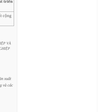
t triển
ất cộng
IỆP
VÀ
GHIỆP
ản
xuất
g
và
các