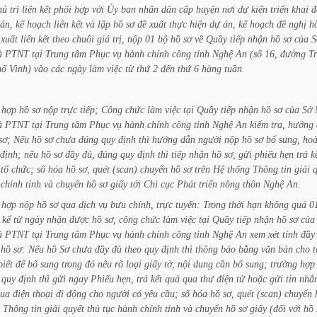
hủ
trì
liên
kết
phối
hợp
với
Ủy
ban
nhân
dân
cấp
huyện
nơi
dự
kiến
triển
khai
đ
án,
kế
hoạch
liên
kết
và
lập
hồ
sơ
đề
xuất
thực
hiện
dự
án,
kế
hoạch
đề
nghị
h
xuất
liên
kết
theo
chuỗi
giá
trị,
nộp
01
bộ
hồ
sơ
về
Quầy
tiếp
nhận
hồ
sơ
của
S
à
PTNT
tại
Trung
tâm
Phục
vụ
hành
chính
công
tỉnh
Nghệ
An
(số
16,
đường
T
hố
Vinh)
vào
các
ngày
làm
việc
từ
thứ
2
đến
thứ
6
hàng
tuần.
hợp
hồ
sơ
nộp
trực
tiếp;
Công
chức
làm
việc
tại
Quầy
tiếp
nhận
hồ
sơ
của
Sở
à
PTNT
tại
Trung
tâm
Phục
vụ
hành
chính
công
tỉnh
Nghệ
An
kiểm
tra,
hướng
sơ;
Nếu
hồ
sơ
chưa
đúng
quy
định
thì
hướng
dẫn
người
nộp
hồ
sơ
bổ
sung,
ho
định;
nếu
hồ
sơ
đầy
đủ,
đúng
quy
định
thì
tiếp
nhận
hồ
sơ,
gửi
phiếu
hẹn
trả
k
tổ
chức;
số
hóa
hồ
sơ,
quét
(scan)
chuyển
hồ
sơ
trên
Hệ
thống
Thông
tin
giải
q
chính
tỉnh
và
chuyển
hồ
sơ
giấy
tới
Chi
cục
Phát
triển
nông
thôn
Nghệ
An.
hợp
nộp
hồ
sơ
qua
dịch
vụ
bưu
chính,
trực
tuyến:
Trong
thời
hạn
không
quá
0
kể
từ
ngày
nhận
được
hồ
sơ,
công
chức
làm
việc
tại
Quầy
tiếp
nhận
hồ
sơ
của
à
PTNT
tại
Trung
tâm
Phục
vụ
hành
chính
công
tỉnh
Nghệ
An
xem
xét
tính
đầy
hồ
sơ:
Nếu
hồ
Sơ
chưa
đầy
đủ
theo
quy
định
thì
thông
báo
bằng
văn
bản
cho
t
biết
để
bổ
sung
trong
đó
nêu
rõ
loại
giấy
tờ,
nội
dung
cần
bổ
sung;
trường
hợp
quy
định
thì
gửi
ngay
Phiếu
hẹn,
trả
kết
quả
qua
thư
điện
tử
hoặc
gửi
tin
nhắ
ua
điện
thoại
di
động
cho
người
có
yêu
cầu;
số
hóa
hồ
sơ,
quét
(scan)
chuyển
Thông
tin
giải
quyết
thủ
tục
hành
chính
tỉnh
và
chuyển
hồ
sơ
giấy
(đối
với
hồ