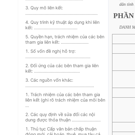
dân
tỉnh
3. Quy mô liên kết:
............................................................
PHẦN
4. Quy trình kỹ thuật áp dụng khi liên
DANH
kết: ....................................
5. Quyền hạn, trách nhiệm của các bên
tham gia liên kết: .......................
1. Số vốn đề nghị hỗ trợ:
......................................................
2. Đối ứng của các bên tham gia liên
kết: ......................................
3. Các nguồn vốn khác:
.........................................................
1. Trách nhiệm của các bên tham gia
liên kết (ghi rõ trách nhiệm của môi bên
...
2. Các quy định về sửa đổi các nội
dung được thỏa thuận ........................
1. Thủ tục Cấp văn bản chấp thuận
đóng mới, cải hoán, thuê, mua tàu cá