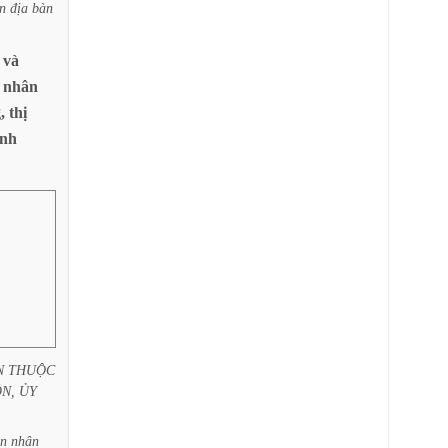
ên
địa
bàn
và
nhân
,
thị
ịnh
N
THUỘC
N,
ỦY
n
nhân