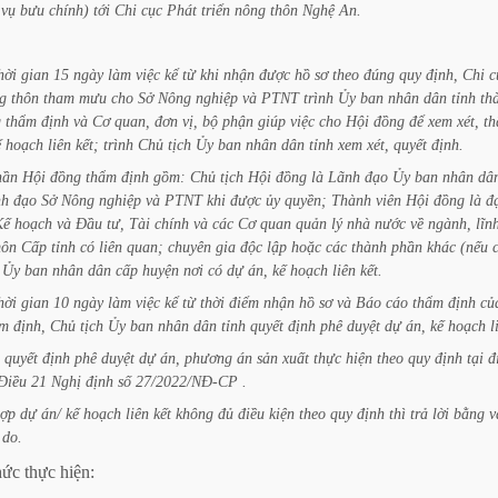
vụ
bưu
chính)
tới
Chi
cục
Phát
triển
nông
thôn
Nghệ
An.
hời
gian
15
ngày
làm
việc
kể
từ
khi
nhận
được
hồ
sơ
theo
đúng
quy
định,
Chi
c
g
thôn
tham
mưu
cho
Sở
Nông
nghiệp
và
PTNT
trình
Ủy
ban
nhân
dân
tỉnh
th
g
thẩm
định
và
Cơ
quan,
đơn
vị,
bộ
phận
giúp
việc
cho
Hội
đồng
để
xem
xét,
t
ế
hoạch
liên
kết;
trình
Chủ
tịch
Ủy
ban
nhân
dân
tỉnh
xem
xét,
quyết
định.
hần
Hội
đồng
thẩm
định
gồm:
Chủ
tịch
Hội
đồng
là
Lãnh
đạo
Ủy
ban
nhân
dâ
nh
đạo
Sở
Nông
nghiệp
và
PTNT
khi
được
ủy
quyền;
Thành
viên
Hội
đồng
là
đ
Kế
hoạch
và
Đầu
tư,
Tài
chính
và
các
Cơ
quan
quản
lý
nhà
nước
về
ngành,
lĩn
ôn
Cấp
tỉnh
có
liên
quan;
chuyên
gia
độc
lập
hoặc
các
thành
phần
khác
(nếu
Ủy
ban
nhân
dân
cấp
huyện
nơi
có
dự
án,
kế
hoạch
liên
kết.
hời
gian
10
ngày
làm
việc
kể
từ
thời
điểm
nhận
hồ
sơ
và
Báo
cáo
thẩm
định
củ
ẩm
định,
Chủ
tịch
Ủy
ban
nhân
dân
tỉnh
quyết
định
phê
duyệt
dự
án,
kế
hoạch
l
quyết
định
phê
duyệt
dự
án,
phương
án
sản
xuất
thực
hiện
theo
quy
định
tại
đ
Điều
21
Nghị
định
số
27/2022/NĐ-CP
.
ợp
dự
án/
kế
hoạch
liên
kết
không
đủ
điều
kiện
theo
quy
định
thì
trả
lời
bằng
v
do.
hức
thực
hiện: