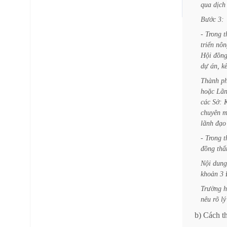
qua
dịch
Bước
3:
-
Trong
t
triển
nôn
Hội
đồn
dự
án,
k
Thành
p
hoặc
Lã
các
Sở:
chuyên
m
lãnh
đạo
-
Trong
t
đồng
th
Nội
dung
khoản
3
Trường
h
nêu
rõ
lý
b)
Cách
t