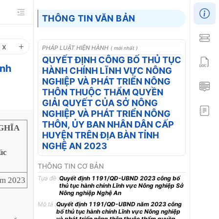
THÔNG TIN VĂN BẢN
1
x
PHÁP LUẬT HIỆN HÀNH
( mới nhất )
QUYẾT ĐỊNH CÔNG BỐ THỦ TỤC
ành
HÀNH CHÍNH LĨNH VỰC NÔNG
NGHIỆP VÀ PHÁT TRIỂN NÔNG
THÔN THUỘC THẨM QUYỀN
GIẢI QUYẾT CỦA SỞ NÔNG
NGHIỆP VÀ PHÁT TRIỂN NÔNG
THÔN, ỦY BAN NHÂN DÂN CẤP
GHĨA
HUYỆN TRÊN ĐỊA BÀN TỈNH
NGHỆ AN 2023
úc
THÔNG TIN CƠ BẢN
Tựa đề :
Quyết định 1191/QĐ-UBND 2023 công bố
ăm 2023
thủ tục hành chính Lĩnh vực Nông nghiệp Sở
Nông nghiệp Nghệ An
Mô tả :
Quyết định 1191/QĐ-UBND năm 2023 công
bố thủ tục hành chính Lĩnh vực Nông nghiệp
và phát triển nông thôn thuộc thẩm quyền