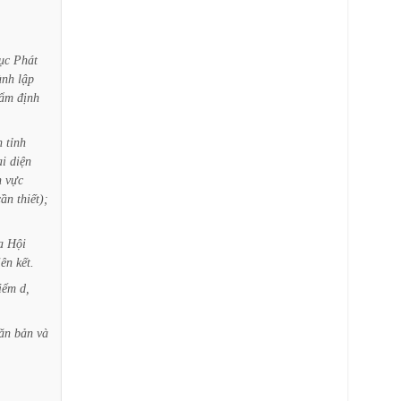
ục
Phát
ành
lập
hẩm
định
n
tỉnh
ại
diện
h
vực
cần
thiết);
a
Hội
iên
kết.
iểm
d,
ăn
bản
và