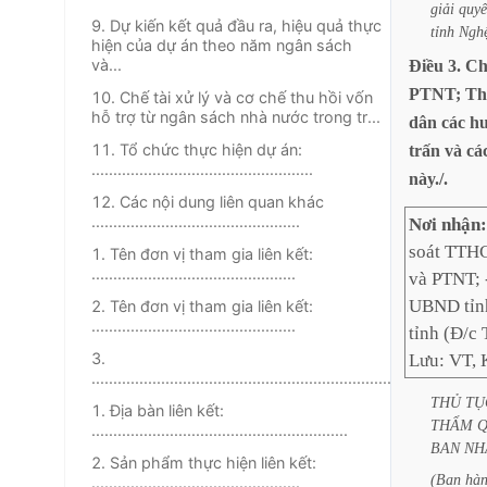
giải
quyế
9. Dự kiến kết quả đầu ra, hiệu quả thực
tỉnh
Ngh
hiện của dự án theo năm ngân sách
và...
Điều
3.
Ch
PTNT;
Th
10. Chế tài xử lý và cơ chế thu hồi vốn
hỗ trợ từ ngân sách nhà nước trong tr...
dân
các
hu
11. Tổ chức thực hiện dự án:
trấn
và
cá
...................................................
này./.
12. Các nội dung liên quan khác
................................................
Nơi nhận
soát TTHC
1. Tên đơn vị tham gia liên kết:
...............................................
và PTNT; 
UBND tỉn
2. Tên đơn vị tham gia liên kết:
...............................................
tỉnh (Đ/c 
3.
Lưu: VT, 
.............................................................................
THỦ
TỤ
1. Địa bàn liên kết:
THẨM
...........................................................
BAN
NH
2. Sản phẩm thực hiện liên kết:
(Ban
hà
................................................