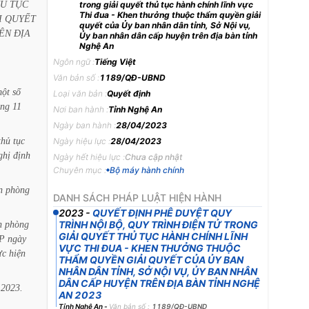
HỦ
TỤC
trong giải quyết thủ tục hành chính lĩnh vực
Thi đua - Khen thưởng thuộc thẩm quyền giải
I
QUYẾT
quyết của Ủy ban nhân dân tỉnh, Sở Nội vụ,
ÊN
ĐỊA
Ủy ban nhân dân cấp huyện trên địa bàn tỉnh
Nghệ An
Ngôn ngữ :
Tiếng Việt
Văn bản số :
1189/QĐ-UBND
ột
số
Loại văn bản :
Quyết định
áng
11
Nơi ban hành :
Tỉnh Nghệ An
Ngày ban hành :
28/04/2023
thủ
tục
Ngày hiệu lực :
28/04/2023
ghị
định
Ngày hết hiệu lực :
Chưa cập nhật
Chuyên mục :
Bộ máy hành chính
n
phòng
DANH SÁCH PHÁP LUẬT HIỆN HÀNH
2023
-
QUYẾT ĐỊNH PHÊ DUYỆT QUY
n
phòng
TRÌNH NỘI BỘ, QUY TRÌNH ĐIỆN TỬ TRONG
GIẢI QUYẾT THỦ TỤC HÀNH CHÍNH LĨNH
P
ngày
VỰC THI ĐUA - KHEN THƯỞNG THUỘC
ực
hiện
THẨM QUYỀN GIẢI QUYẾT CỦA ỦY BAN
NHÂN DÂN TỈNH, SỞ NỘI VỤ, ỦY BAN NHÂN
DÂN CẤP HUYỆN TRÊN ĐỊA BÀN TỈNH NGHỆ
2023.
AN 2023
Tỉnh Nghệ An
-
Văn bản số :
1189/QĐ-UBND