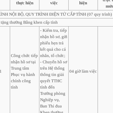
thực hiện
việc
hiện
mức
RÌNH NỘI BỘ, QUY TRÌNH ĐIỆN TỬ CẤP TỈNH (07 quy trình)
c tặng thưởng Bằng khen cấp tỉnh
- Kiểm tra, tiếp
nhận hồ sơ, gửi
phiếu hẹn trả
kết quả cho cá
Công chức tiếp
nhân, tổ chức;
nhận hồ sơ tại
- Chuyển hồ sơ
Trung tâm
trên Hệ thống
1
04 giờ làm việc
Phục vụ hành
thông tin giải
chính công
quyết TTHC
tỉnh
tỉnh đến
Trưởng phòng
Nghiệp vụ,
Ban Thi đua
Khen thưởng