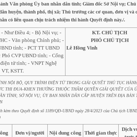
ánh
Văn
phòng
Ủy
ban
nhân
dân
tỉnh;
Giám
đốc
Sở
Nội
vụ;
Chủ
dân
huyện,
thành
phố,
thị
xã;
Thủ
trưởng
các
cơ
quan,
đơn
vị
và
hân
có
liên
quan
chịu
trách
nhiệm
thi
hành
Quyết
định
này./.
:
- Như Điều 4; - Bộ Nội vụ; -
KT. CHỦ TỊCH
HC - Văn phòng Chính phủ; -
PHÓ CHỦ TỊCH
 UBND tỉnh; - PCT TT UBND
Lê Hồng Vinh
ác Phó CVP UBND tỉnh; - Cổng
 điện tử tỉnh; - VNPT Nghệ
: VT, KSTT.
ÌNH
NỘI
BỘ,
QUY
TRÌNH
ĐIỆN
TỬ
TRONG
GIẢI
QUYẾT
THỦ
TỤC
HÀN
ỰC
THI
ĐUA-KHEN
THƯỞNG
THUỘC
THẨM
QUYỀN
GIẢI
QUYẾT
CỦA
Ủ
ÂN
TỈNH;
SỞ
NỘI
VỤ;
ỦY
BAN
NHÂN
DÂN
CẤP
HUYỆN
TRÊN
ĐỊA
BÀN
N
nh
kèm
theo
Quyết
định
số
1189/QĐ-UBND
ngày
28/4/2023
của
Chủ
tịch
UBN
)
Dịch v
công
Đơn vị/người
Nội dung công
Thời gian thực
trực 