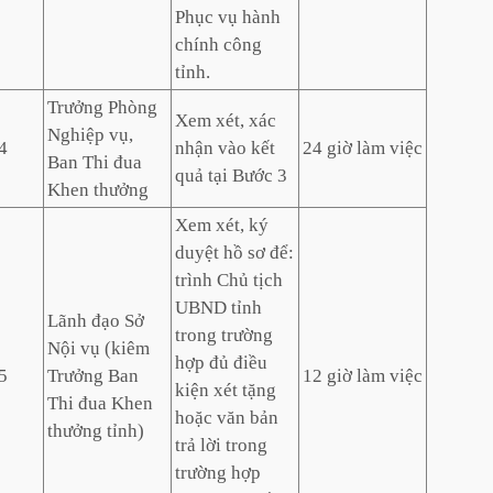
Phục vụ hành
chính công
tỉnh.
Trưởng Phòng
Xem xét, xác
Nghiệp vụ,
4
nhận vào kết
24 giờ làm việc
Ban Thi đua
quả tại Bước 3
Khen thưởng
Xem xét, ký
duyệt hồ sơ để:
trình Chủ tịch
UBND tỉnh
Lãnh đạo Sở
trong trường
Nội vụ (kiêm
hợp đủ điều
5
Trưởng Ban
12 giờ làm việc
kiện xét tặng
Thi đua Khen
hoặc văn bản
thưởng tỉnh)
trả lời trong
trường hợp