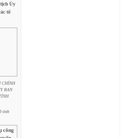
tịch
Ủy
các
tổ
H
CHÍNH
Y
BAN
TỈNH
D
tỉnh
ụ công
tuyến