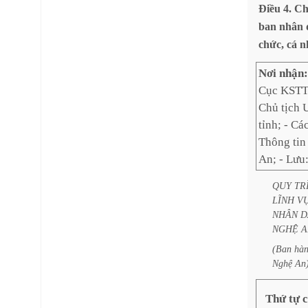
Điều
4.
Ch
ban
nhân
chức,
cá
n
Nơi nhận
Cục KSTT
Chủ tịch
tỉnh; - C
Thông tin
An; - Lưu
QUY
TR
LĨNH
V
NHÂN
D
NGHỆ
A
(Ban
hà
Nghệ
An
Thứ tự 