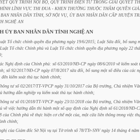
YỆT
QUY
TRÌNH
NỘI
BỘ,
QUY
TRÌNH
ĐIỆN
TỬ
TRONG
GIẢI
QUYẾT
T
HÍNH
LĨNH
VỰC
THI
ĐUA
-
KHEN
THƯỞNG
THUỘC
THẨM
QUYỀN
GIẢ
BAN
NHÂN
DÂN
TỈNH,
SỞ
NỘI
VỤ,
ỦY
BAN
NHÂN
DÂN
CẤP
HUYỆN
TR
NH
NGHỆ
AN
CH
ỦY
BAN
NHÂN
DÂN
TỈNH
NGHỆ
AN
uật
Tổ
chức
chính
quyền
địa
phương
ngày
19/6/2015;
Luật
Sửa
đổi,
bổ
sung
m
Luật
Tổ
chức
Chính
phủ
và
Luật
Tổ
chức
chính
quyền
địa
phương
ngày
22
th
9;
ác
Nghị
định
của
Chính
phủ:
số
63/2010/NĐ-CP
ngày
08/6/2010
về
kiểm
soát
nh;
số
92/2017/NĐ-CP
ngày
07/8/2017
sửa
đổi,
bổ
sung
một
số
điều
của
các
n
n
đến
kiểm
soát
thủ
tục
hành
chính;
Thông
tư
số
02/2017/TT-VPCP
ngày
31/10/2017
của
Bộ
trưởng,
Chủ
nhiệm
Vă
ủ
hướng
dẫn
nghiệp
vụ
kiểm
soát
thủ
tục
hành
chính;
Thông
tư
số
01/2018/TT-VPCP
ngày
23/11/2018
của
Bộ
trưởng,
Chủ
nhiệm
Vă
ủ
về
việc
hướng
dẫn
thi
hành
một
số
quy
định
của
Nghị
định
số
61/2018/NĐ-C
8
của
Chính
phủ
về
thực
hiện
cơ
chế
một
của,
một
cửa
liên
thông
trong
việc
th
ành
chính;
nghị
của
Giám
đốc
Sở
Nội
vụ
tại
Tờ
trình
số
78/TTr-SNV
ngày
14
tháng
4
năm