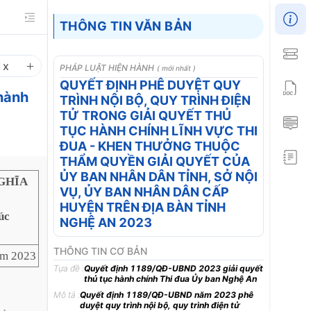
THÔNG TIN VĂN BẢN
1
x
PHÁP LUẬT HIỆN HÀNH
( mới nhất )
QUYẾT ĐỊNH PHÊ DUYỆT QUY
hành
TRÌNH NỘI BỘ, QUY TRÌNH ĐIỆN
TỬ TRONG GIẢI QUYẾT THỦ
TỤC HÀNH CHÍNH LĨNH VỰC THI
ĐUA - KHEN THƯỞNG THUỘC
THẨM QUYỀN GIẢI QUYẾT CỦA
ỦY BAN NHÂN DÂN TỈNH, SỞ NỘI
GHĨA
VỤ, ỦY BAN NHÂN DÂN CẤP
HUYỆN TRÊN ĐỊA BÀN TỈNH
úc
NGHỆ AN 2023
THÔNG TIN CƠ BẢN
ăm 2023
Tựa đề :
Quyết định 1189/QĐ-UBND 2023 giải quyết
thủ tục hành chính Thi đua Ủy ban Nghệ An
Mô tả :
Quyết định 1189/QĐ-UBND năm 2023 phê
duyệt quy trình nội bộ, quy trình điện tử