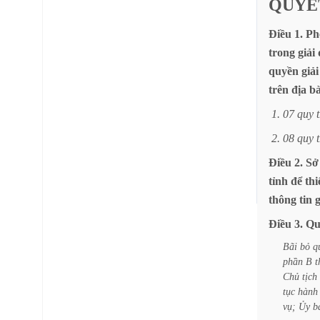
QUYẾ
Điều
1.
Ph
trong
giải
quyền
giải
trên
địa
b
1.
07
quy
2.
08
quy
Điều
2.
Sở
tỉnh
để
thi
thông
tin
g
Điều
3.
Qu
Bãi
bỏ
q
phần
B
t
Chủ
tịch
tục
hành
vụ;
Ủy
b