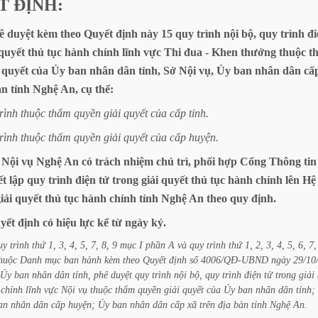
T
ĐỊNH:
ê
duyệt
kèm
theo
Quyết
định
này
15
quy
trình
nội
bộ,
quy
trình
đi
quyết
thủ
tục
hành
chính
lĩnh
vực
Thi
đua
-
Khen
thưởng
thuộc
t
quyết
của
Ủy
ban
nhân
dân
tỉnh,
Sở
Nội
vụ,
Ủy
ban
nhân
dân
cấ
àn
tỉnh
Nghệ
An,
cụ
thể:
trình
thuộc
thẩm
quyền
giải
quyết
của
cấp
tỉnh.
trình
thuộc
thẩm
quyền
giải
quyết
của
cấp
huyện.
Nội
vụ
Nghệ
An
có
trách
nhiệm
chủ
trì,
phối
hợp
Cổng
Thông
tin
ết
lập
quy
trình
điện
tử
trong
giải
quyết
thủ
tục
hành
chính
lên
Hệ
iải
quyết
thủ
tục
hành
chính
tỉnh
Nghệ
An
theo
quy
định.
yết
định
có
hiệu
lực
kể
từ
ngày
ký.
uy
trình
thứ
1,
3,
4,
5,
7,
8,
9
mục
I
phần
A
và
quy
trình
thứ
1,
2,
3,
4,
5,
6,
7,
huộc
Danh
mục
ban
hành
kèm
theo
Quyết
định
số
4006/QĐ-UBND
ngày
29/10
Ủy
ban
nhân
dân
tỉnh,
phê
duyệt
quy
trình
nội
bộ,
quy
trình
điện
tử
trong
giải
chính
lĩnh
vực
Nội
vụ
thuộc
thẩm
quyền
giải
quyết
của
Ủy
ban
nhân
dân
tỉnh;
an
nhân
dân
cấp
huyện;
Ủy
ban
nhân
dân
cấp
xã
trên
địa
bàn
tỉnh
Nghệ
An.