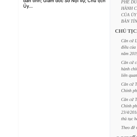
dân tỉnh; Giám đốc Sở Nội vụ; Chủ tịch
PHÊ
DU
Ủy...
HÀNH
C
CỦA
ỦY
BÀN
TỈ
CHỦ
TỊ
Căn
cứ
L
điều
của
năm
201
Căn
cứ
c
hành
chí
liên
qua
Căn
cứ
Chính
ph
Căn
cứ
Chính
ph
23/4/201
thủ
tục
h
Theo
đề