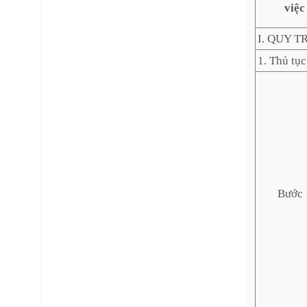
việc
I. QUY T
1. Thủ tụ
Bước 