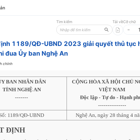
bản
Tìm kiếm
Tải về
Cỡ chữ
định 1189/QĐ-UBND 2023 giải quyết thủ tục 
hi đua Ủy ban Nghệ An
h chính
ỦY BAN NHÂN DÂN
CỘNG HÒA XÃ HỘI CHỦ N
TỈNH NGHỆ AN
VIỆT NAM
-------
Độc lập - Tự do - Hạnh ph
---------------
Số: 1189/QĐ-UBND
Nghệ An, ngày 28 tháng 4 n
T
ĐỊNH