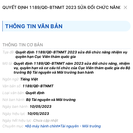
Văn bản
QUYẾT ĐỊNH 1189/QĐ-BTNMT 2023 SỬA ĐỔI CHỨC NĂNG NHI
Tìm kiếm
Tải về
Cỡ chữ
THÔNG TIN VĂN BẢN
1
x
Quyết định 1189/QĐ-BTNMT 2023 sửa
THÔNG TIN CƠ BẢN
đổi chức năng nhiệm vụ quyền hạn Cục
Tựa đề :
Quyết định 1189/QĐ-BTNMT 2023 sửa đổi chức năng nhiệm vụ
quyền hạn Cục Viễn thám quốc gia
Viễn thám quốc gia
Mô tả :
Quyết định 1189/QĐ-BTNMT năm 2023 sửa đổi chức năng, nhiệm
vụ, quyền hạn và cơ cấu tổ chức của Cục Viễn thám quốc gia do Bộ
Bộ máy hành chính
Tài nguyên - Môi trường
trưởng Bộ Tài nguyên và Môi trường ban hành
Ngôn ngữ :
Tiếng Việt
Văn bản số :
1189/QĐ-BTNMT
BỘ TÀI NGUYÊN VÀ
CỘNG HÒA XÃ HỘI CHỦ
Loại văn bản :
Quyết định
MÔI TRƯỜNG
NGHĨA VIỆT NAM
Nơi ban hành :
Bộ Tài nguyên và Môi trường
-------
Độc lập - Tự do - Hạnh
Ngày ban hành :
10/05/2023
phúc
Ngày hiệu lực :
10/05/2023
---------------
Ngày hết hiệu lực :
Chưa cập nhật
Số: 1189/QĐ-BTNMT
Hà Nội, ngày 10 tháng 5
Chuyên mục :
Bộ máy hành chính
Tài nguyên - Môi trường