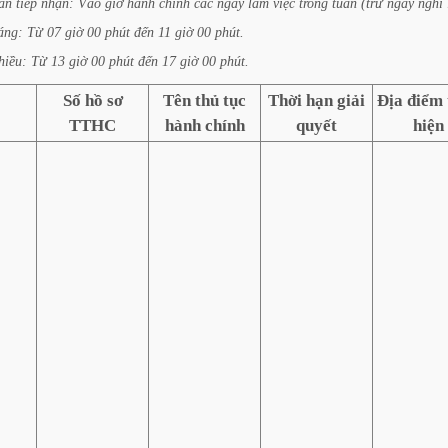
an
tiếp
nhận:
Vào
giờ
hành
chính
các
ngày
làm
việc
trong
tuần
(trừ
ngày
nghỉ
áng:
Từ
07
giờ
00
phút
đến
11
giờ
00
phút.
hiều:
Từ
13
giờ
00
phút
đến
17
giờ
00
phút.
Số hồ sơ
Tên thủ tục
Thời hạn giải
Địa điểm
TTHC
hành chính
quyết
hiện