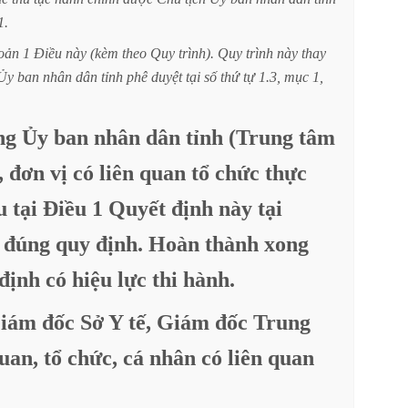
1.
oản
1
Điều
này
(kèm
theo
Quy
trình).
Quy
trình
này
thay
Ủy
ban
nhân
dân
tỉnh
phê
duyệt
tại
số
thứ
tự
1.3,
mục
1,
ng
Ủy
ban
nhân
dân
tỉnh
(Trung
tâm
,
đơn
vị
có
liên
quan
tổ
chức
thực
u
tại
Điều
1
Quyết
định
này
tại
đúng
quy
định.
Hoàn
thành
xong
định
có
hiệu
lực
thi
hành.
iám
đốc
Sở
Y
tế,
Giám
đốc
Trung
uan,
tổ
chức,
cá
nhân
có
liên
quan