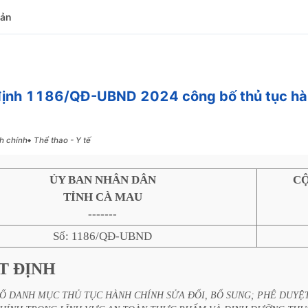
bản
ịnh 1186/QĐ-UBND 2024 công bố thủ tục hàn
h chính
Thể thao - Y tế
ỦY BAN NHÂN DÂN
CỘ
TỈNH CÀ MAU
-------
Số: 1186/QĐ-UBND
T
ĐỊNH
Ố
DANH
MỤC
THỦ
TỤC
HÀNH
CHÍNH
SỬA
ĐỔI,
BỔ
SUNG;
PHÊ
DUYỆ