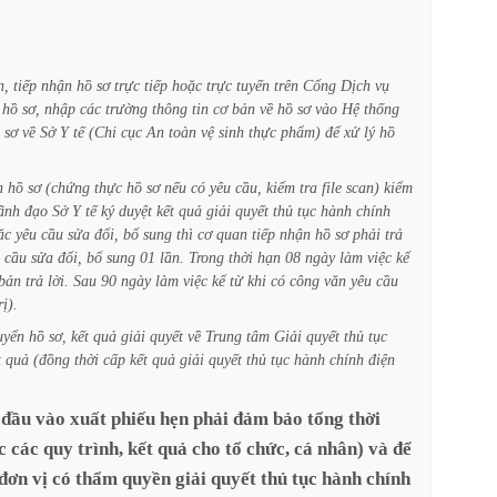
n,
tiếp
nhận
hồ
sơ
trực
tiếp
hoặc
trực
tuyến
trên
Cổng
Dịch
vụ
hồ
sơ,
nhập
các
trường
thông
tin
cơ
bản
về
hồ
sơ
vào
Hệ
thống
sơ
về
Sở
Y
tế
(Chi
cục
An
toàn
vệ
sinh
thực
phẩm)
để
xử
lý
hồ
n
hồ
sơ
(chứng
thực
hồ
sơ
nếu
có
yêu
cầu,
kiểm
tra
file
scan)
kiểm
ãnh
đạo
Sở
Y
tế
ký
duyệt
kết
quả
giải
quyết
thủ
tục
hành
chính
ặc
yêu
cầu
sửa
đổi,
bổ
sung
thì
cơ
quan
tiếp
nhận
hồ
sơ
phải
trả
cầu
sửa
đổi,
bổ
sung
01
lần.
Trong
thời
hạn
08
ngày
làm
việc
kể
bản
trả
lời.
Sau
90
ngày
làm
việc
kể
từ
khi
có
công
văn
yêu
cầu
rị).
uyển
hồ
sơ,
kết
quả
giải
quyết
về
Trung
tâm
Giải
quyết
thủ
tục
t
quả
(đồng
thời
cấp
kết
quả
giải
quyết
thủ
tục
hành
chính
điện
đầu
vào
xuất
phiếu
hẹn
phải
đảm
bảo
tổng
thời
c
các
quy
trình,
kết
quả
cho
tổ
chức,
cá
nhân)
và
để
đơn
vị
có
thẩm
quyền
giải
quyết
thủ
tục
hành
chính