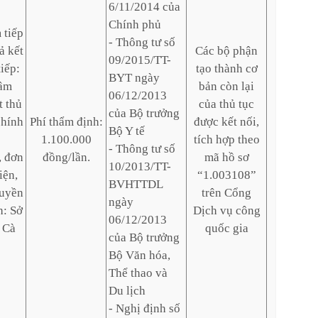
6/11/2014 của
Chính phủ
 tiếp
- Thông tư số
ả kết
Các bộ phận
09/2015/TT-
tiếp:
tạo thành cơ
BYT ngày
tâm
bản còn lại
06/12/2013
t thủ
của thủ tục
của Bộ trưởng
chính
Phí thẩm định:
được kết nối,
Bộ Y tế
1.100.000
tích hợp theo
- Thông tư số
, đơn
đồng/lần.
mã hồ sơ
10/2013/TT-
iện,
“1.003108”
BVHTTDL
quyền
trên Cổng
ngày
h: Sở
Dịch vụ công
06/12/2013
h Cà
quốc gia
của Bộ trưởng
Bộ Văn hóa,
Thể thao và
Du lịch
- Nghị định số