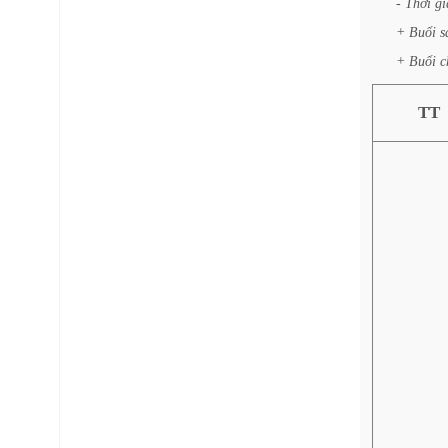
-
Thời
gi
+
Buổi
s
+
Buổi
c
TT