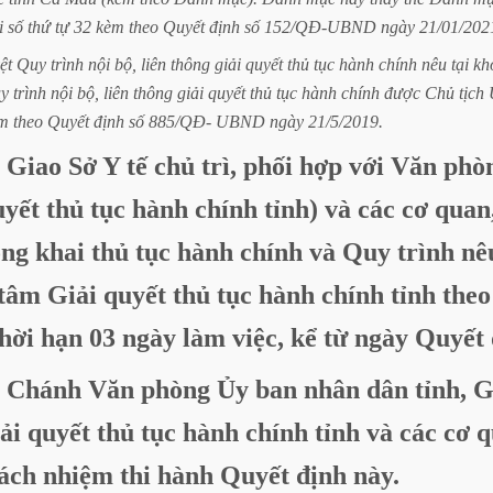
i
số
thứ
tự
32
kèm
theo
Quyết
định
số
152/QĐ-UBND
ngày
21/01/202
ệt
Quy
trình
nội
bộ,
liên
thông
giải
quyết
thủ
tục
hành
chính
nêu
tại
kh
y
trình
nội
bộ,
liên
thông
giải
quyết
thủ
tục
hành
chính
được
Chủ
tịch
m
theo
Quyết
định
số
885/QĐ-
UBND
ngày
21/5/2019.
Giao
Sở
Y
tế
chủ
trì,
phối
hợp
với
Văn
phò
uyết
thủ
tục
hành
chính
tỉnh)
và
các
cơ
quan
ông
khai
thủ
tục
hành
chính
và
Quy
trình
nê
tâm
Giải
quyết
thủ
tục
hành
chính
tỉnh
theo
thời
hạn
03
ngày
làm
việc,
kể
từ
ngày
Quyết
Chánh
Văn
phòng
Ủy
ban
nhân
dân
tỉnh,
G
ải
quyết
thủ
tục
hành
chính
tỉnh
và
các
cơ
q
ách
nhiệm
thi
hành
Quyết
định
này.