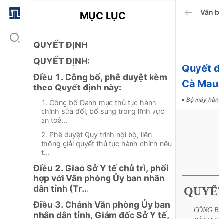
Văn 
MỤC LỤC
QUYẾT ĐỊNH
QUYẾT ĐỊNH:
Quyết đ
Điều 1. Công bố, phê duyệt kèm
Cà Mau
theo Quyết định này:
Bộ máy hàn
1. Công bố Danh mục thủ tục hành
chính sửa đổi, bổ sung trong lĩnh vực
an toà...
2. Phê duyệt Quy trình nội bộ, liên
thông giải quyết thủ tục hành chính nêu
t...
Điều 2. Giao Sở Y tế chủ trì, phối
hợp với Văn phòng Ủy ban nhân
dân tỉnh (Tr...
QUYẾ
Điều 3. Chánh Văn phòng Ủy ban
CÔNG
B
nhân dân tỉnh, Giám đốc Sở Y tế,