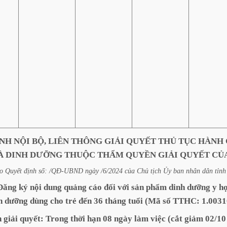
ÌNH
NỘI
BỘ,
LIÊN
THÔNG
GIẢI
QUYẾT
THỦ
TỤC
HÀNH
À
DINH
DƯỠNG
THUỘC
THẨM
QUYỀN
GIẢI
QUYẾT
CỦ
o
Quyết
định
số:
/QĐ-UBND
ngày
/6/2024
của
Chủ
tịch
Ủy
ban
nhân
dân
tỉnh
Đăng
ký
nội
dung
quảng
cáo
đối
với
sản
phẩm
dinh
dưỡng
y
họ
h
dưỡng
dùng
cho
trẻ
đến
36
tháng
tuổi
(Mã
số
TTHC:
1.0031
n
giải
quyết:
Trong
thời
hạn
08
ngày
làm
việc
(cắt
giảm
02/10