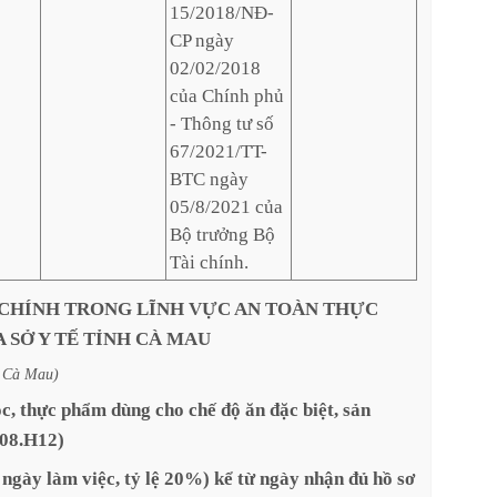
15/2018/NĐ-
CP ngày
02/02/2018
của Chính phủ
- Thông tư số
67/2021/TT-
BTC ngày
05/8/2021 của
Bộ trưởng Bộ
Tài chính.
CHÍNH
TRONG
LĨNH
VỰC
AN
TOÀN
THỰC
A
SỞ
Y
TẾ
TỈNH
CÀ
MAU
Cà
Mau)
c,
thực
phẩm
dùng
cho
chế
độ
ăn
đặc
biệt,
sản
08.H12)
ngày
làm
việc,
tỷ
lệ
20%)
kể
từ
ngày
nhận
đủ
hồ
sơ