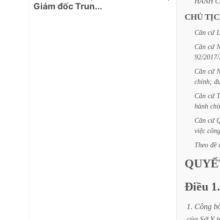
HÀNH
C
Giám đốc Trun...
CHỦ
TỊ
Căn
cứ
L
Căn
cứ
N
92/2017
Căn
cứ
N
chính;
đ
Căn
cứ
hành
chí
Căn
cứ
Q
việc
côn
Theo
đề
QUYẾ
Điều
1.
1.
Công
b
của
Sở
Y
t