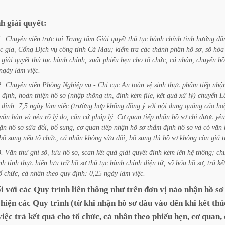
nh
giải
quyết:
1:
Chuyên
viên
trực
tại
Trung
tâm
Giải
quyết
thủ
tục
hành
chính
tỉnh
hướng
dẫ
c
gia,
Cổng
Dịch
vụ
công
tỉnh
Cà
Mau;
kiểm
tra
các
thành
phần
hồ
sơ,
số
hóa
giải
quyết
thủ
tục
hành
chính,
xuất
phiếu
hẹn
cho
tổ
chức,
cá
nhân,
chuyển
hồ
ngày
làm
việc.
2:
Chuyên
viên
Phòng
Nghiệp
vụ
-
Chi
cục
An
toàn
vệ
sinh
thực
phẩm
tiếp
nhậ
định,
hoàn
thiện
hồ
sơ
(nhập
thông
tin,
đính
kèm
file,
kết
quả
xử
lý)
chuyển
L
định:
7,5
ngày
làm
việc
(trường
hợp
không
đồng
ý
với
nội
dung
quảng
cáo
ho
văn
bản
và
nêu
rõ
lý
do,
căn
cứ
pháp
lý.
Cơ
quan
tiếp
nhận
hồ
sơ
chỉ
được
yêu
ận
hồ
sơ
sửa
đổi,
bổ
sung,
cơ
quan
tiếp
nhận
hồ
sơ
thẩm
định
hồ
sơ
và
có
văn
bổ
sung
nếu
tổ
chức,
cá
nhân
không
sửa
đổi,
bổ
sung
thì
hồ
sơ
không
còn
giá
t
3.
Văn
thư
ghi
số,
lưu
hồ
sơ,
scan
kết
quả
giải
quyết
đính
kèm
lên
hệ
thống;
ch
nh
tỉnh
thực
hiện
lưu
trữ
hồ
sơ
thủ
tục
hành
chính
điện
tử,
số
hóa
hồ
sơ,
trả
kế
ổ
chức,
cá
nhân
theo
quy
định:
0,25
ngày
làm
việc.
i
với
các
Quy
trình
liên
thông
như
trên
đơn
vị
nào
nhận
hồ
sơ
hiện
các
Quy
trình
(từ
khi
nhận
hồ
sơ
đầu
vào
đến
khi
kết
thú
việc
trả
kết
quả
cho
tổ
chức,
cá
nhân
theo
phiếu
hẹn,
cơ
quan,