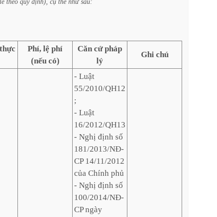
lễ
theo
quy
định),
cụ
thể
như
sau:
 thực
Phí, lệ phí
Căn cứ pháp
Ghi chú
(nếu có)
lý
- Luật
55/2010/QH12
;
- Luật
16/2012/QH13
- Nghị định số
181/2013/NĐ-
CP 14/11/2012
của Chính phủ
- Nghị định số
100/2014/NĐ-
CP ngày