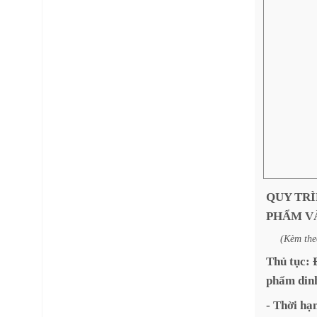
QUY
TR
PHẨM
V
(Kèm
the
Thủ
tục:
phẩm
din
-
Thời
hạ