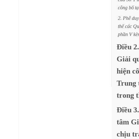
công
bố
tạ
2.
Phê
duy
thế
các
Qu
phần
V
kè
Điều
2.
Giải
q
hiện
c
Trung
trong
Điều
3.
tâm
Gi
chịu
tr