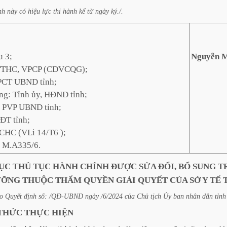
nh
này
có
hiệu
lực
thi
hành
kể
từ
ngày
ký./.
u 3;
Nguyễn M
TTHC, VPCP (CDVCQG);
 PCT UBND tỉnh;
ng: Tỉnh ủy, HĐND tỉnh;
c PVP UBND tỉnh;
ĐT tỉnh;
CHC (VLi 14/T6 );
, M.A335/6.
ỤC
THỦ
TỤC
HÀNH
CHÍNH
ĐƯỢC
SỬA
ĐỔI,
BỔ
SUNG
T
ƯỠNG
THUỘC
THẨM
QUYỀN
GIẢI
QUYẾT
CỦA
SỞ
Y
TẾ
o
Quyết
định
số:
/QĐ-UBND
ngày
/6/2024
của
Chủ
tịch
Ủy
ban
nhân
dân
tỉnh
THỨC
THỰC
HIỆN