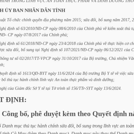
HÍNH
TRONG
LĨNH
VỰC
AN
TOÀN
THỰC
PHẨM
VÀ
DINH
DƯỠNG
THU
CH
ỦY
BAN
NHÂN
DÂN
TỈNH
uật
Tổ
chức
chính
quyền
địa
phương
năm
2015;
sửa
đổi,
bổ
sung
năm
2017,
2
ghị
định
số
63/2010/NĐ-CP
ngày
08/6/2010
của
Chính
phủ
về
kiểm
soát
thủ
t
/NĐ-
CP
ngày
07/8/2017
của
Chính
phủ;
ghị
định
số
61/2018/NĐ-CP
ngày
23/4/2018
của
Chính
phủ
về
thực
hiện
cơ
ch
ược
sửa
đổi,
bổ
sung
tại
Nghị
định
số
107/2021/NĐ-CP
ngày
06/12/2021
của
C
Thông
tư
số
02/2017/TT-VPCP
ngày
31/10/2017
của
Bộ
trưởng,
Chủ
nhiệm
Vă
nh;
uyết
định
số
1613/QĐ-BYT
ngày
11/6/2024
của
Bộ
trưởng
Bộ
Y
tế
về
việc
sửa
g
bố
thủ
tục
hành
chính
lĩnh
vực
An
toàn
thực
phẩm
và
dinh
dưỡng;
nghị
của
Giám
đốc
Sở
Y
tế
tại
Tờ
trình
số
156/TTr-SYT
ngày
13/6/2024.
T
ĐỊNH:
Công
bố,
phê
duyệt
kèm
theo
Quyết
định
n
ố
Danh
mục
thủ
tục
hành
chính
sửa
đổi,
bổ
sung
trong
lĩnh
vực
an
toà
ế
tỉnh
Cà
Mau
(kèm
theo
Danh
mục).
Danh
mục
này
thay
thế
Danh
mụ