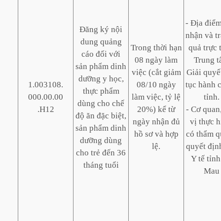
- Địa điểm
Đăng ký nội
nhận và tr
dung quảng
Trong thời hạn
quả trực 
cáo đối với
08 ngày làm
Trung 
sản phẩm dinh
việc (cắt giảm
Giải quyế
dưỡng y học,
1.003108.
08/10 ngày
tục hành 
thực phẩm
000.00.00
làm việc, tỷ lệ
tỉnh.
dùng cho chế
.H12
20%) kể từ
- Cơ quan
độ ăn đặc biệt,
ngày nhận đủ
vị thực h
sản phẩm dinh
hồ sơ và hợp
có thẩm 
dưỡng dùng
lệ.
quyết địn
cho trẻ đến 36
Y tế tỉn
tháng tuổi
Mau