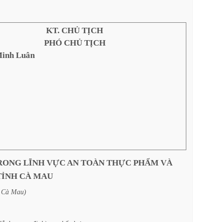
KT. CHỦ TỊCH
PHÓ CHỦ TỊCH
inh Luân
RONG
LĨNH
VỰC
AN
TOÀN
THỰC
PHẨM
VÀ
TỈNH
CÀ
MAU
Cà
Mau)