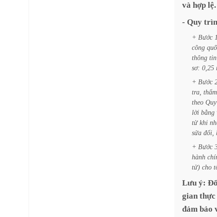
và
hợp
lệ.
-
Quy
trì
+
Bước
công
quố
thông
tin
sơ:
0,25
+
Bước
tra,
thẩm
theo
Quy
lời
bằng
từ
khi
nh
sửa
đổi,
+
Bước
hành
chí
tử)
cho
t
Lưu
ý:
Đố
gian
thực
đảm
bảo