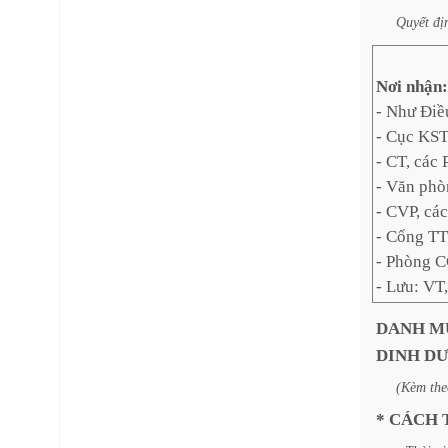
Quyết
đị
Nơi nhận:
- Như Điề
- Cục KS
- CT, các
- Văn phò
- CVP, cá
- Cổng TT
- Phòng C
- Lưu: VT
DANH
M
DINH
D
(Kèm
the
*
CÁCH