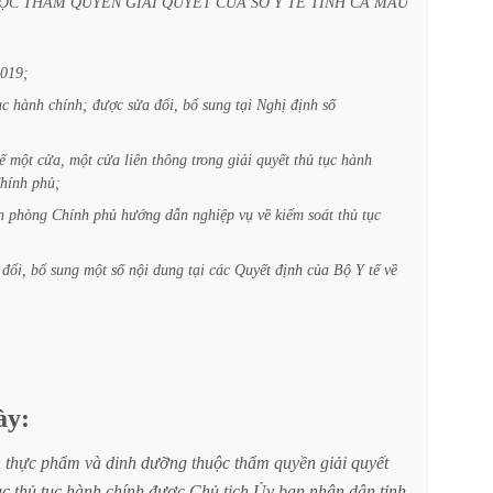
ỘC
THẨM
QUYỀN
GIẢI
QUYẾT
CỦA
SỞ
Y
TẾ
TỈNH
CÀ
MAU
019;
ục
hành
chính;
được
sửa
đổi,
bổ
sung
tại
Nghị
định
số
ế
một
cửa,
một
cửa
liên
thông
trong
giải
quyết
thủ
tục
hành
hính
phủ;
n
phòng
Chính
phủ
hướng
dẫn
nghiệp
vụ
về
kiểm
soát
thủ
tục
đổi,
bổ
sung
một
số
nội
dung
tại
các
Quyết
định
của
Bộ
Y
tế
về
ày:
n
thực
phẩm
và
dinh
dưỡng
thuộc
thẩm
quyền
giải
quyết
c
thủ
tục
hành
chính
được
Chủ
tịch
Ủy
ban
nhân
dân
tỉnh