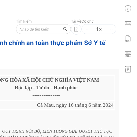
Tìm kiếm
Tải về
Cỡ chữ
1
x
h chính an toàn thực phẩm Sở Y tế
NG HÒA XÃ HỘI CHỦ NGHĨA VIỆT NAM
Độc lập - Tự do - Hạnh phúc
---------------
Cà Mau, ngày 16 tháng 6 năm 2024
T
QUY
TRÌNH
NỘI
BỘ,
LIÊN
THÔNG
GIẢI
QUYẾT
THỦ
TỤC