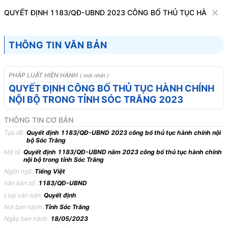
Văn bản
QUYẾT ĐỊNH 1183/QĐ-UBND 2023 CÔNG BỐ THỦ TỤC HÀNH CH
Tìm kiếm
Tải về
Cỡ chữ
THÔNG TIN VĂN BẢN
1
x
Quyết định 1183/QĐ-UBND 2023 công bố
PHÁP LUẬT HIỆN HÀNH
( mới nhất )
thủ tục hành chính nội bộ Sóc Trăng
QUYẾT ĐỊNH CÔNG BỐ THỦ TỤC HÀNH CHÍNH
NỘI BỘ TRONG TỈNH SÓC TRĂNG 2023
Bộ máy hành chính
THÔNG TIN CƠ BẢN
ỦY BAN NHÂN DÂN
CỘNG HÒA XÃ HỘI CHỦ
Tựa đề :
Quyết định 1183/QĐ-UBND 2023 công bố thủ tục hành chính nội
bộ Sóc Trăng
TỈNH SÓC TRĂNG
NGHĨA VIỆT NAM
Mô tả :
Quyết định 1183/QĐ-UBND năm 2023 công bố thủ tục hành chính
-------
Độc lập - Tự do - Hạnh
nội bộ trong tỉnh Sóc Trăng
phúc
Ngôn ngữ :
Tiếng Việt
---------------
Văn bản số :
1183/QĐ-UBND
Loại văn bản :
Quyết định
Số: 1183/QĐ-UBND
Sóc Trăng, ngày 18 tháng 5
Nơi ban hành :
Tỉnh Sóc Trăng
năm 2023
Ngày ban hành :
18/05/2023