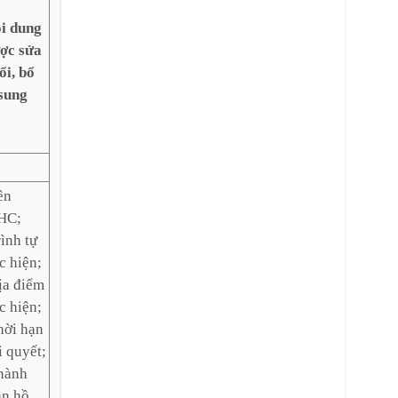
i dung
ợc sửa
ổi, bổ
sung
ên
HC;
rình tự
c hiện;
ịa điểm
c hiện;
hời hạn
i quyết;
hành
ần hồ