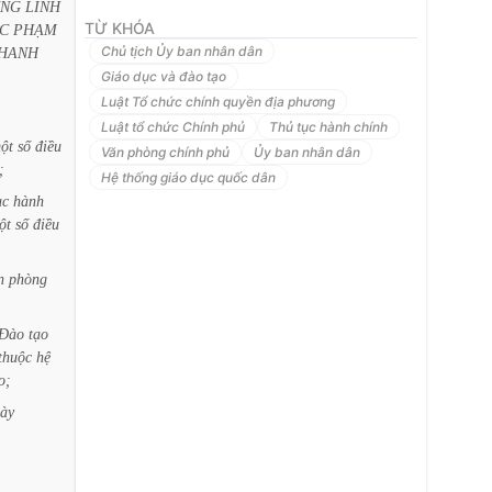
UNG
LĨNH
TỪ KHÓA
C
PHẠM
Chủ tịch Ủy ban nhân dân
HANH
Giáo dục và đào tạo
Luật Tổ chức chính quyền địa phương
Luật tổ chức Chính phủ
Thủ tục hành chính
ột
số
điều
Văn phòng chính phủ
Ủy ban nhân dân
;
Hệ thống giáo dục quốc dân
ục
hành
ột
số
điều
n
phòng
Đào
tạo
thuộc
hệ
o;
ày