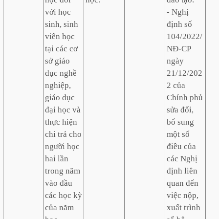
với học
- Nghị
sinh, sinh
định số
viên học
104/2022/
tại các cơ
NĐ-CP
sở giáo
ngày
dục nghề
21/12/202
nghiệp,
2 của
giáo dục
Chính phủ
đại học và
sửa đổi,
thực hiện
bổ sung
chi trả cho
một số
người học
điều của
hai lần
các Nghị
trong năm
định liên
vào đầu
quan đến
các học kỳ
việc nộp,
của năm
xuất trình