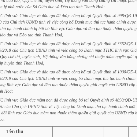
và
đào
tạo;
Quy
chế
thi,
tuyển
sinh;
Hệ
thống
văn
bằng
chứng
chỉ
thuộc
phạ
ản
lý
nhà
nước
của
Sở
Giáo
dục
và
Đào
tạo
tỉnh
Thanh
Hoá;
HC
lĩnh
vực
Giáo
dục
và
đào
tạo
đã
được
công
bố
tại
Quyết
định
số
998/QĐ-U
9
của
Chủ
tịch
UBND
tỉnh
về
việc
công
bố
Danh
mục
thủ
tục
hành
chính
được
thủ
tục
hành
chính
bị
bãi
bỏ
lĩnh
vực
Giáo
dục
và
đào
tạo
thuộc
thẩm
quyền
g
iáo
dục
và
Đào
tạo
tỉnh
Thanh
Hoá;
HC
lĩnh
vực
Giáo
dục
và
đào
tạo
đã
được
công
bố
tại
Quyết
định
số
3352/QĐ-
9/2018
của
Chủ
tịch
UBND
tỉnh
về
việc
công
bố
Danh
mục
TTHC
lĩnh
vực
Giá
Quy
chế
thi,
tuyển
sinh;
Hệ
thống
văn
bằng
chứng
chỉ
thuộc
thẩm
quyền
giải
q
ấp
huyện
tỉnh
Thanh
Hoá;
HC
lĩnh
vực
Giáo
dục
và
đào
tạo
đã
được
công
bố
tại
Quyết
định
số
1000/QĐ-
3/2019
của
Chủ
tịch
UBND
tỉnh
về
việc
công
bố
Danh
mục
thủ
tục
hành
chính
ung
lĩnh
vực
Giáo
dục
và
đào
tạo
thuộc
thẩm
quyền
giải
quyết
của
UBND
cấp
nh
Hoá;
HC
lĩnh
vực
Giáo
dục
mầm
non
đã
được
công
bố
tại
Quyết
định
số
4890/QĐ-U
20
của
Chủ
tịch
UBND
tỉnh
về
việc
công
bố
Danh
mục
thủ
tục
hành
chính
mới
đổi
lĩnh
vực
Giáo
dục
mầm
non
thuộc
thẩm
quyền
giải
quyết
của
UBND
cấp
óa.
Tên thủ