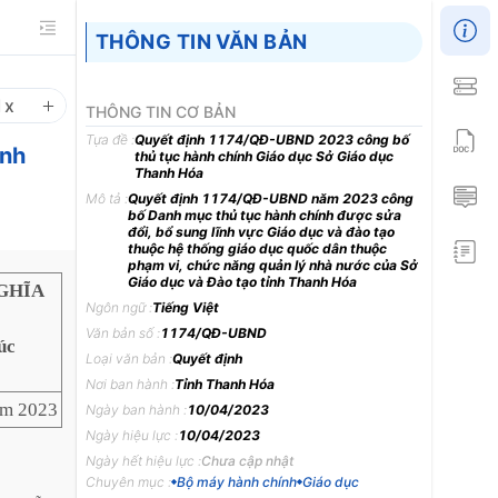
THÔNG TIN VĂN BẢN
1
x
THÔNG TIN CƠ BẢN
Tựa đề :
Quyết định 1174/QĐ-UBND 2023 công bố
ành
thủ tục hành chính Giáo dục Sở Giáo dục
Thanh Hóa
Mô tả :
Quyết định 1174/QĐ-UBND năm 2023 công
bố Danh mục thủ tục hành chính được sửa
đổi, bổ sung lĩnh vực Giáo dục và đào tạo
thuộc hệ thống giáo dục quốc dân thuộc
phạm vi, chức năng quản lý nhà nước của Sở
Giáo dục và Đào tạo tỉnh Thanh Hóa
GHĨA
Ngôn ngữ :
Tiếng Việt
Văn bản số :
1174/QĐ-UBND
úc
Loại văn bản :
Quyết định
Nơi ban hành :
Tỉnh Thanh Hóa
ăm 2023
Ngày ban hành :
10/04/2023
Ngày hiệu lực :
10/04/2023
Ngày hết hiệu lực :
Chưa cập nhật
Chuyên mục :
Bộ máy hành chính
Giáo dục