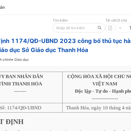
bản
Tìm kiếm
Tải về
Cỡ chữ
định 1174/QĐ-UBND 2023 công bố thủ tục h
iáo dục Sở Giáo dục Thanh Hóa
h chính
Giáo dục
ỦY BAN NHÂN DÂN
CỘNG HÒA XÃ HỘI CHỦ N
TỈNH THANH HÓA
VIỆT NAM
-------
Độc lập - Tự do - Hạnh ph
---------------
Số: 1174/QĐ-UBND
Thanh Hóa, ngày 10 tháng 4 n
T
ĐỊNH