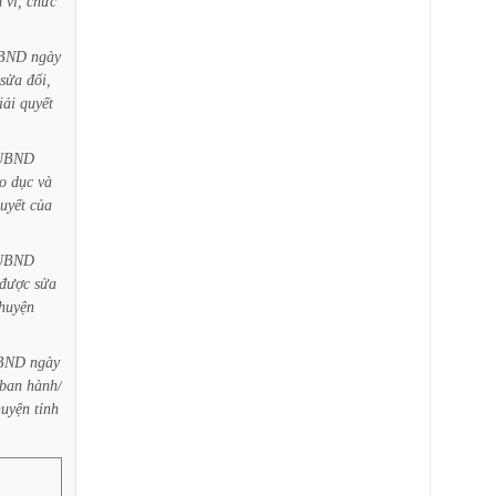
m
vi,
chức
BND
ngày
sửa
đổi,
iải
quyết
UBND
o
dục
và
uyết
của
UBND
được
sửa
huyện
BND
ngày
ban
hành/
huyện
tỉnh