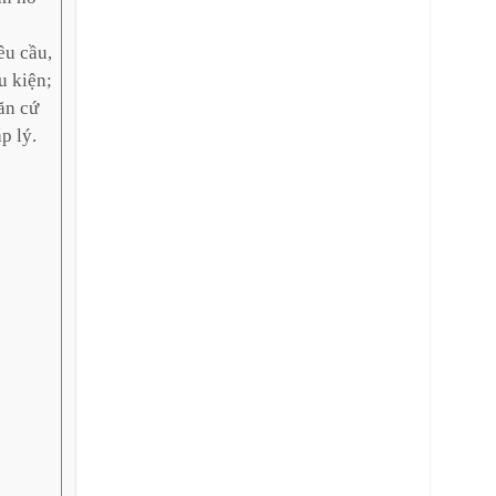
êu cầu,
u kiện;
ăn cứ
p lý.