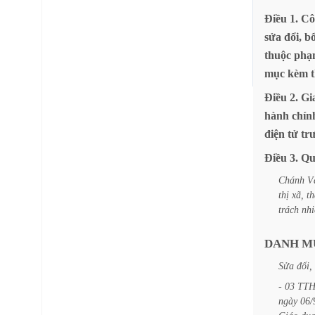
Điều
1.
Cô
sửa
đổi,
b
thuộc
phạ
mục
kèm
Điều
2.
Gi
hành
chín
điện
tử
tr
Điều
3.
Qu
Chánh
V
thị
xã,
t
trách
nh
DANH
M
Sửa
đổi,
-
03
TT
ngày
06/