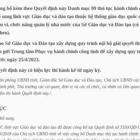
ng
bố
kèm
theo
Quyết
định
này
Danh
mục
09
thủ
tục
hành
chính
ổ
sung
lĩnh
vực
Giáo
dục
và
đào
tạo
thuộc
hệ
thống
giáo
dục
quốc
m
vi,
chức
năng
quản
lý
nhà
nước
của
Sở
Giáo
dục
và
Đào
tạo
(có
theo).
ao
Sở
Giáo
dục
và
Đào
tạo
xây
dựng
quy
trình
nội
bộ
giải
quyết
th
h
gửi
Trung
tâm
Phục
vụ
hành
chính
công
tỉnh
để
xây
dựng
quy
t
ước
ngày
25/4/2023.
yết
định
này
có
hiệu
lực
thi
hành
kể
từ
ngày
ký.
ăn
phòng
UBND
tỉnh;
Giám
đốc
Sở
Giáo
dục
và
Đào
tạo;
Chủ
tịch
UBND
các
hành
phố;
Thủ
trưởng
các
cơ
quan,
đơn
vị
và
các
tổ
chức,
cá
nhân
có
liên
quan
iệm
thi
hành
Quyết
định
này./.
ỤC
bổ
sung:
HC
lĩnh
vực
Giáo
dục
và
đào
tạo
đã
được
công
bố
tại
Quyết
định
số
3350/QĐ-
9/2018
của
Chủ
tịch
UBND
tỉnh
về
việc
công
bố
Danh
mục
thủ
tục
hành
chính