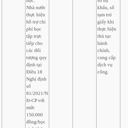
học.
sổ hộ
Nhà nước
khẩu, sổ
thực hiện
tạm trú
hỗ trợ chi
giấy khi
phí học
thực hiện
tập trực
thủ tục
tiếp cho
hành
các đối
chính,
tượng quy
cung cấp
định tại
dịch vụ
Điều 18
công.
Nghị định
số
81/2021/N
Đ-CP với
mức
150.000
đồng/học