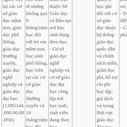
tại các cơ
tế nhưng
thuộc Sở
học phí
sơ;
sở giáo
không quá
Giáo dục
đối với cơ
- Y
dục mầm
9
và Đào tạo
sở giáo
điề
non, giáo
tháng/năm
nơi học
dục thuộc
- C
dục phổ
học đối
sinh đang
hệ thống
phá
thông,
với trẻ em
theo học.
giáo dục
giáo dục
mầm non,
- Cơ sở
quốc dân
thường
học sinh
giáo dục
và chính
xuyên,
phổ thông,
nghề
sách miễn,
giáo dục
học viên
nghiệp và
giảm học
nghề
tại các cơ
cơ sở giáo
phí, hỗ trợ
nghiệp và
sở giáo
dục đại
chi phí
giáo dục
dục
học công
học tập;
đại học.
thường
lập nơi
giá dịch
(1.005144
xuyên và
học sinh,
vụ trong
.000.00.00
10
sinh viên
lĩnh vực
.H56)
tháng/năm
đang theo
giáo dục
học đối
học.
đào tạo.