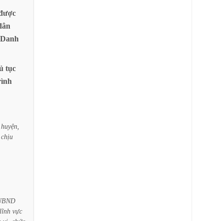
được
dân
Danh
ủ
tục
rình
huyện,
chịu
UBND
lĩnh
vực