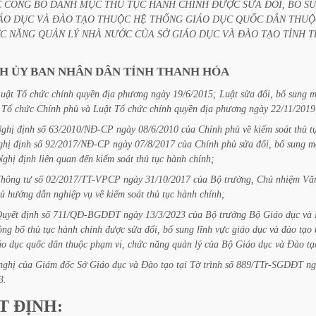
C
CÔNG
BỐ
DANH
MỤC
THỦ
TỤC
HÀNH
CHÍNH
ĐƯỢC
SỬA
ĐỔI,
BỔ
S
ÁO
DỤC
VÀ
ĐÀO
TẠO
THUỘC
HỆ
THỐNG
GIÁO
DỤC
QUỐC
DÂN
THUỘ
C
NĂNG
QUẢN
LÝ
NHÀ
NƯỚC
CỦA
SỞ
GIÁO
DỤC
VÀ
ĐÀO
TẠO
TỈNH
T
CH
ỦY
BAN
NHÂN
DÂN
TỈNH
THANH
HÓA
uật
Tổ
chức
chính
quyền
địa
phương
ngày
19/6/2015;
Luật
sửa
đổi,
bổ
sung
m
Tổ
chức
Chính
phủ
và
Luật
Tổ
chức
chính
quyền
địa
phương
ngày
22/11/2019
ghị
định
số
63/2010/NĐ-CP
ngày
08/6/2010
của
Chính
phủ
về
kiểm
soát
thủ
t
ghị
định
số
92/2017/NĐ-CP
ngày
07/8/2017
của
Chính
phủ
sửa
đổi,
bổ
sung
m
Nghị
định
liên
quan
đến
kiểm
soát
thủ
tục
hành
chính;
Thông
tư
số
02/2017/TT-VPCP
ngày
31/10/2017
của
Bộ
trưởng,
Chủ
nhiệm
Vă
ủ
hướng
dẫn
nghiệp
vụ
về
kiểm
soát
thủ
tục
hành
chính;
uyết
định
số
711/QĐ-BGDĐT
ngày
13/3/2023
của
Bộ
trưởng
Bộ
Giáo
dục
và
ông
bố
thủ
tục
hành
chính
được
sửa
đổi,
bổ
sung
lĩnh
vực
giáo
dục
và
đào
tạo
áo
dục
quốc
dân
thuộc
phạm
vi,
chức
năng
quản
lý
của
Bộ
Giáo
dục
và
Đào
tạ
nghị
của
Giám
đốc
Sở
Giáo
dục
và
Đào
tạo
tại
Tờ
trình
số
889/TTr-SGDĐT
ng
3.
T
ĐỊNH: