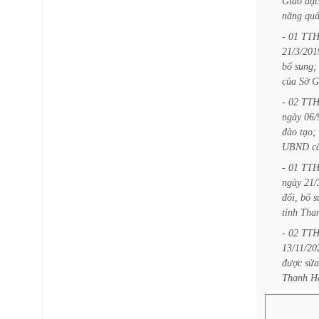
Giáo
dục
năng
qu
-
01
TT
21/3/201
bổ
sung;
của
Sở
G
-
02
TT
ngày
06/
đào
tạo;
UBND
c
-
01
TT
ngày
21/
đổi,
bổ
s
tỉnh
Tha
-
02
TT
13/11/20
được
sửa
Thanh
H