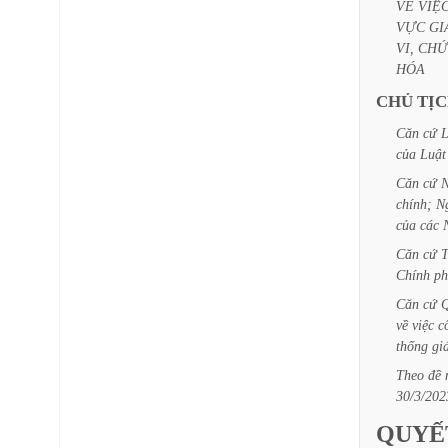
VỀ
VIỆ
VỰC
GI
VI,
CHỨ
HÓA
CHỦ
TỊ
Căn
cứ
L
của
Luật
Căn
cứ
N
chính;
N
của
các
Căn
cứ
Chính
ph
Căn
cứ
Q
về
việc
c
thống
gi
Theo
đề
30/3/202
QUYẾ