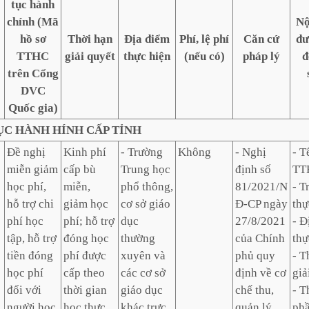
tục hành
chính (Mã
Nộ
hồ sơ
Thời hạn
Địa điểm
Phí, lệ phí
Căn cứ
đư
TTHC
giải quyết
thực hiện
(nếu có)
pháp lý
đ
trên Cổng
DVC
Quốc gia)
TỤC HÀNH HÍNH CẤP TỈNH
Đề nghị
Kinh phí
- Trường
Không
- Nghị
- T
miễn giảm
cấp bù
Trung học
định số
TT
học phí,
miễn,
phổ thông,
81/2021/N
- T
hỗ trợ chi
giảm học
cơ sở giáo
Đ-CP ngày
thự
phí học
phí; hỗ trợ
dục
27/8/2021
- Đ
tập, hỗ trợ
đóng học
thường
của Chính
thự
tiền đóng
phí được
xuyên và
phủ quy
- T
học phí
cấp theo
các cơ sở
định về cơ
giả
đối với
thời gian
giáo dục
chế thu,
- T
người học
học thực
khác trực
quản lý
ph