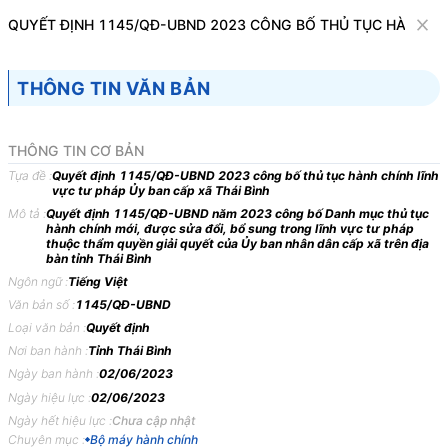
Văn bản
QUYẾT ĐỊNH 1145/QĐ-UBND 2023 CÔNG BỐ THỦ TỤC HÀNH CHÍ
Tìm kiếm
Tải về
Cỡ chữ
THÔNG TIN VĂN BẢN
1
x
Quyết định 1145/QĐ-UBND 2023 công bố
THÔNG TIN CƠ BẢN
thủ tục hành chính lĩnh vực tư pháp Ủy
Tựa đề :
Quyết định 1145/QĐ-UBND 2023 công bố thủ tục hành chính lĩnh
vực tư pháp Ủy ban cấp xã Thái Bình
ban cấp xã Thái Bình
Mô tả :
Quyết định 1145/QĐ-UBND năm 2023 công bố Danh mục thủ tục
hành chính mới, được sửa đổi, bổ sung trong lĩnh vực tư pháp
Bộ máy hành chính
thuộc thẩm quyền giải quyết của Ủy ban nhân dân cấp xã trên địa
bàn tỉnh Thái Bình
Ngôn ngữ :
Tiếng Việt
ỦY BAN NHÂN DÂN
CỘNG HÒA XÃ HỘI CHỦ
Văn bản số :
1145/QĐ-UBND
TỈNH THÁI BÌNH
NGHĨA VIỆT NAM
Loại văn bản :
Quyết định
-------
Độc lập - Tự do - Hạnh
Nơi ban hành :
Tỉnh Thái Bình
phúc
Ngày ban hành :
02/06/2023
---------------
Ngày hiệu lực :
02/06/2023
Ngày hết hiệu lực :
Chưa cập nhật
Số: 1145/QĐ-UBND
Thái Bình, ngày 02 tháng 6
Chuyên mục :
Bộ máy hành chính