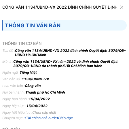
Văn bản
CÔNG VĂN 1134/UBND-VX 2022 ĐÍNH CHÍNH QUYẾT ĐỊNH 307
Tìm kiếm
Tải về
Cỡ chữ
THÔNG TIN VĂN BẢN
1
x
Công văn 1134/UBND-VX 2022 đính
THÔNG TIN CƠ BẢN
chính Quyết định 3079/QĐ-UBND Hồ Chí
Tựa đề :
Công văn 1134/UBND-VX 2022 đính chính Quyết định 3079/QĐ-
UBND Hồ Chí Minh
Minh
Mô tả :
Công văn 1134/UBND-VX năm 2022 về đính chính Quyết định
3079/QĐ-UBND do thành phố Hồ Chí Minh ban hành
Tài chính nhà nước
Giáo dục
Ngôn ngữ :
Tiếng Việt
Văn bản số :
1134/UBND-VX
ỦY BAN NHÂN DÂN
CỘNG HÒA XÃ HỘI CHỦ
Loại văn bản :
Công văn
THÀNH PHỐ HỒ CHÍ
NGHĨA VIỆT NAM Độc
Nơi ban hành :
Thành phố Hồ Chí Minh
MINH -------
lập - Tự do - Hạnh phúc ----
Ngày ban hành :
15/04/2022
-----------
Ngày hiệu lực :
15/04/2022
Ngày hết hiệu lực :
Chưa cập nhật
Số: 1134/UBND-VX
Thành phố Hồ Chí Minh,
Chuyên mục :
Tài chính nhà nước
Giáo dục
Về việc đính chính Quyết
ngày 15 tháng 4 năm 2022