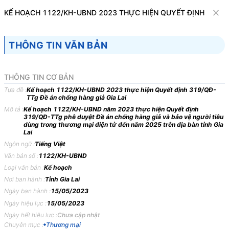
Văn bản
KẾ HOẠCH 1122/KH-UBND 2023 THỰC HIỆN QUYẾT ĐỊNH 319/Q
Tìm kiếm
Tải về
Cỡ chữ
THÔNG TIN VĂN BẢN
1
x
Kế hoạch 1122/KH-UBND 2023 thực hiện
THÔNG TIN CƠ BẢN
Quyết định 319/QĐ-TTg Đề án chống hàng
Tựa đề :
Kế hoạch 1122/KH-UBND 2023 thực hiện Quyết định 319/QĐ-
TTg Đề án chống hàng giả Gia Lai
giả Gia Lai
Mô tả :
Kế hoạch 1122/KH-UBND năm 2023 thực hiện Quyết định
319/QĐ-TTg phê duyệt Đề án chống hàng giả và bảo vệ người tiêu
Thương mại
dùng trong thương mại điện tử đến năm 2025 trên địa bàn tỉnh Gia
Lai
Ngôn ngữ :
Tiếng Việt
ỦY BAN NHÂN DÂN
CỘNG HÒA XÃ HỘI CHỦ
Văn bản số :
1122/KH-UBND
TỈNH GIA LAI
NGHĨA VIỆT NAM
Loại văn bản :
Kế hoạch
-------
Độc lập - Tự do - Hạnh
Nơi ban hành :
Tỉnh Gia Lai
phúc
Ngày ban hành :
15/05/2023
---------------
Ngày hiệu lực :
15/05/2023
Ngày hết hiệu lực :
Chưa cập nhật
Số: 1122/KH-UBND
Gia Lai, ngày 15 tháng 05
Chuyên mục :
Thương mại