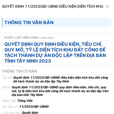
Văn bản
QUYẾT ĐỊNH 11/2023/QĐ-UBND ĐIỀU KIỆN DIỆN TÍCH KHU ĐẤT
Tìm kiếm
Tải về
Cỡ chữ
THÔNG TIN VĂN BẢN
1
x
Quyết định 11/2023/QĐ-UBND điều kiện
PHÁP LUẬT HIỆN HÀNH
( mới nhất )
diện tích khu đất công để tách thành dự án
QUYẾT ĐỊNH QUY ĐỊNH ĐIỀU KIỆN, TIÊU CHÍ,
QUY MÔ, TỶ LỆ DIỆN TÍCH KHU ĐẤT CÔNG ĐỂ
độc lập Tây Ninh
TÁCH THÀNH DỰ ÁN ĐỘC LẬP TRÊN ĐỊA BÀN
Bất động sản
TỈNH TÂY NINH 2023
THÔNG TIN CƠ BẢN
ỦY BAN NHÂN DÂN
CỘNG HÒA XÃ HỘI CHỦ
Tựa đề :
Quyết định 11/2023/QĐ-UBND điều kiện diện tích khu đất công
TỈNH TÂY NINH
NGHĨA VIỆT NAM
để tách thành dự án độc lập Tây Ninh
-------
Độc lập - Tự do - Hạnh
Mô tả :
Quyết định 11/2023/QĐ-UBND quy định điều kiện, tiêu chí, quy
mô, tỷ lệ diện tích khu đất công để tách thành dự án độc lập trên
phúc
địa bàn tỉnh Tây Ninh
---------------
Ngôn ngữ :
Tiếng Việt
Văn bản số :
11/2023/QĐ-UBND
Số: 11/2023/QĐ-UBND
Tây Ninh, ngày 10 tháng 5
Loại văn bản :
Quyết định