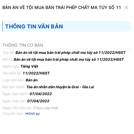
Văn bản
BẢN ÁN VỀ TỘI MUA BÁN TRÁI PHÉP CHẤT MA TÚY SỐ 11/2022
Tìm kiếm
Tải về
Cỡ chữ
THÔNG TIN VĂN BẢN
1
x
Bản án về tội mua bán trái phép chất ma
THÔNG TIN CƠ BẢN
túy số 11/2022/HSST
Tựa đề :
Bản án về tội mua bán trái phép chất ma túy số 11/2022/HSST
Mô tả :
Bản án về tội mua bán trái phép chất ma túy số 11/2022/HSST
Hình sự
Ngôn ngữ :
Tiếng Việt
Văn bản số :
11/2022/HSST
TÒA
ÁN
NHÂN
DÂN
HUYỆN
IA
GRAI,
TỈNH
GIA
LAI
Loại văn bản :
Bản án
BẢN
ÁN
11/2022/HSST
NGÀY
07/04/2022
VỀ
TỘI
MUA
Nơi ban hành :
Tòa án nhân dân Huyện Ia Grai - Gia Lai
Ngày ban hành :
07/04/2022
BÁN
TRÁI
PHÉP
CHẤT
MA
TÚY
Ngày hiệu lực :
07/04/2022
Phần
thứ
nhất
KHÁI
QUÁT
BẢN
ÁN
Ngày hết hiệu lực :
Chưa cập nhật
Chuyên mục :
Hình sự
Ngày
07
tháng
4
năm
2022
tại
trụ
sở
Tòa
án
Nhân
dân
huyện
Ia
Grai,
tỉnh
Gia
Lai
xét
xử
sơ
thẩm
vụ
án
hình
sự
thụ
lý
số
09/2022/HSST
ngày
16
tháng
02
năm
2022
theo
Quyết
định
đưa
vụ
án
ra
xét
xử
số