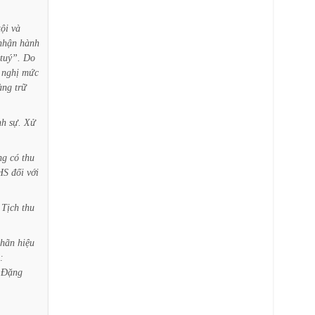
tội
và
nhận
hành
tuý”.
Do
nghị
mức
àng
trữ
nh
sự.
Xử
ng
có
thu
HS
đối
với
Tịch
thu
hãn
hiệu
:
Đặng