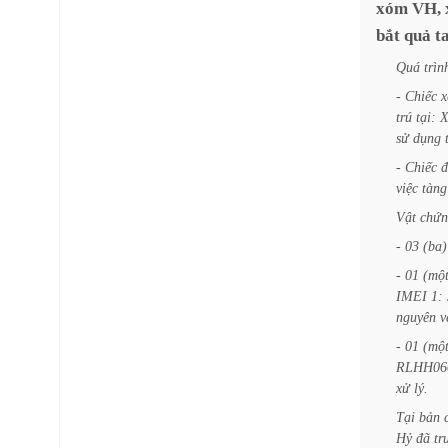
xóm
VH,
bắt
quả
t
Quá
trìn
-
Chiếc
x
trú
tại:
sử
dụng
-
Chiếc
đ
việc
tàng
Vật
chứn
-
03
(ba)
-
01
(một
IMEI
1:
nguyên
v
-
01
(một
RLHH06
xử
lý.
Tại
bản
Hỷ
đã
tr