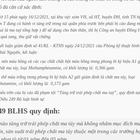
ó
đủ
căn
cứ
xác
định:
iờ
15
phút
ngày
16/12/2021,
tại
khu
vực
xóm
VH,
xã
HT,
huyện
ĐH,
tỉnh
TN
b
n
T
đang
có
hành
vi
tàng
trữ
trong
túi
quần
phía
trước
bên
phải
bị
cáo
đang
m
ai
là
ma
tuý
tổng
hợp
)
để
sử
dụng
cho
bản
thân,
thì
bị
Công
an
huyện
Đồng
quả
tang,
thu
giữ
vật
chứng.
kết
luận
giám
định
số
41/KL
-
KTHS
ngày
24/12/2021
của
Phòng
kỹ
thuật
hình
hái
Nguyên,
kết
luận:
n
nén
màu
hồng
và
các
cục
chất
chất
bột
màu
hồng
trong
phong
bì
ký
hiệu
A1
g
hất
ma
túy,
loại
Methamphetamine,
có
khối
lượng
là:
0,366
gam.
thể
màu
trắng
trong
phong
bì
ký
hiệu
A2
gửi
giám
định
là
chất
ma
túy,
loại
hetamine,
có
khối
lượng
là:
0,173
gam.
nêu
trên
của
bị
cáo
đã
phạm
tội
“Tàng
trữ
trái
phép
chất
ma
tuý”,
quy
định
tạ
Điều
249
Bộ
luật
hình
sự.
49
BLHS
quy
định:
nào
tàng
trữ
trái
phép
chất
ma
túy
mà
không
nhằm
mục
đích
m
n,
sản
xuất
trái
phép
chất
ma
túy
thuộc
một
trong
các
trường
h
phạt
tù
từ
01
năm
đến
05
năm.