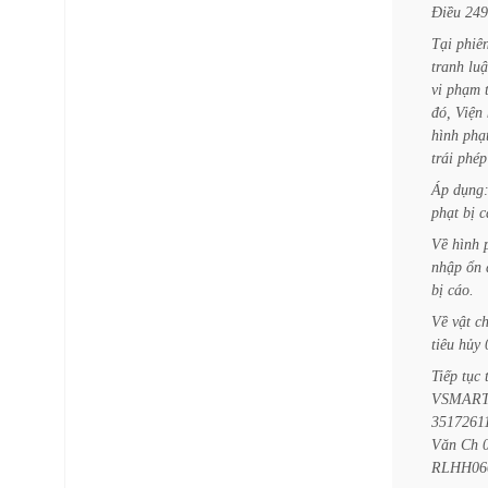
Điều
249
Tại
phiê
tranh
luậ
vi
phạm
đó,
Viện
hình
phạ
trái
phép
Áp
dụng
phạt
bị
c
Về
hình
nhập
ổn
bị
cáo.
Về
vật
c
tiêu
hủy
Tiếp
tục
VSMAR
3517261
Văn
Ch
RLHH06