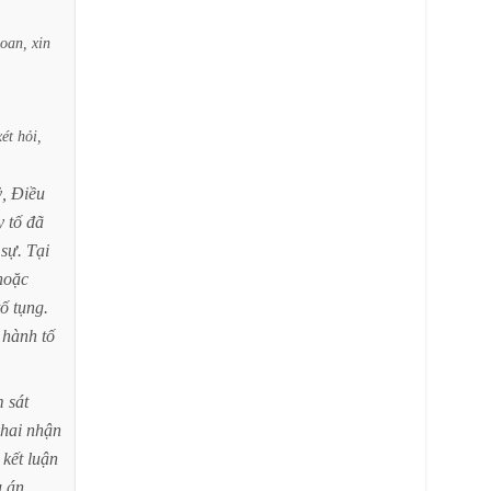
oan,
xin
xét
hỏi,
,
Điều
y
tố
đã
sự.
Tại
hoặc
tố
tụng.
hành
tố
m
sát
hai
nhận
kết
luận
ụ
án.