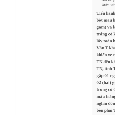
khám
xét
Tiến
hàn
bột
màu
gam)
và
l
trắng
có
lấy
toàn
Văn
T
kh
khiển
xe
TN
đến
k
TN,
tỉnh
gặp
01
ng
02
(hai)
g
trong
có
màu
trắn
nghìn
đồn
bên
phải