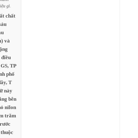
liệu
gì.
ất
chất
sáu
àu
m)
và
ặng
điều
GS,
TP
nh
phố
đây,
T
ữ
này
ắng
bên
hỏ
nilon
ăm
trăm
trước
thuộc