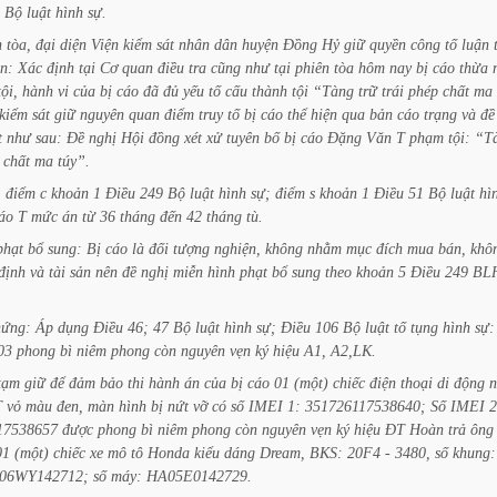
Bộ
luật
hình
sự.
n
tòa,
đại
diện
Viện
kiểm
sát
nhân
dân
huyện
Đồng
Hỷ
giữ
quyền
công
tố
luận
n:
Xác
định
tại
Cơ
quan
điều
tra
cũng
như
tại
phiên
tòa
hôm
nay
bị
cáo
thừa
tội,
hành
vi
của
bị
cáo
đã
đủ
yếu
tố
cấu
thành
tội
“Tàng
trữ
trái
phép
chất
ma
kiểm
sát
giữ
nguyên
quan
điểm
truy
tố
bị
cáo
thể
hiện
qua
bản
cáo
trạng
và
đề
t
như
sau:
Đề
nghị
Hội
đồng
xét
xử
tuyên
bố
bị
cáo
Đặng
Văn
T
phạm
tội:
“T
chất
ma
túy”.
:
điểm
c
khoản
1
Điều
249
Bộ
luật
hình
sự;
điểm
s
khoản
1
Điều
51
Bộ
luật
hì
áo
T
mức
án
từ
36
tháng
đến
42
tháng
tù.
phạt
bổ
sung:
Bị
cáo
là
đối
tượng
nghiện,
không
nhằm
mục
đích
mua
bán,
khô
định
và
tài
sản
nên
đề
nghị
miễn
hình
phạt
bổ
sung
theo
khoản
5
Điều
249
BL
hứng:
Áp
dụng
Điều
46;
47
Bộ
luật
hình
sự;
Điều
106
Bộ
luật
tố
tụng
hình
sự:
03
phong
bì
niêm
phong
còn
nguyên
vẹn
ký
hiệu
A1,
A2,LK.
tạm
giữ
để
đảm
bảo
thi
hành
án
của
bị
cáo
01
(một)
chiếc
điện
thoại
di
động
n
T
vỏ
màu
đen,
màn
hình
bị
nứt
vỡ
có
số
IMEI
1:
351726117538640;
Số
IMEI
2
17538657
được
phong
bì
niêm
phong
còn
nguyên
vẹn
ký
hiệu
ĐT
Hoàn
trả
ông
01
(một)
chiếc
xe
mô
tô
Honda
kiểu
dáng
Dream,
BKS:
20F4
-
3480,
số
khung:
06WY142712;
số
máy:
HA05E0142729.