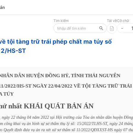
bản
Tìm kiếm
Tải về
Cỡ chữ
về tội tàng trữ trái phép chất ma túy số
2/HS-ST
NHÂN
DÂN
HUYỆN
ĐỒNG
HỶ,
TỈNH
THÁI
NGUYÊN
11/2022/HS-ST
NGÀY
22/04/2022
VỀ
TỘI
TÀNG
TRỮ
TRÁI
A
TÚY
hứ
nhất
KHÁI
QUÁT
BẢN
ÁN
,
ngày
22
tháng
04
năm
2022
tại
Hội
trường
của
Tòa
án
nhân
dân
huyện
Đồng
ẩm
công
khai
vụ
án
hình
sự
sơ
thẩm
thụ
lý
số:
15/2022/TLHS-ST,
ngày
24
thán
eo
Quyết
định
đưa
vụ
án
ra
xét
xử
sơ
thẩm
số
11/2022/QĐXXST-HS
ngày
07
th