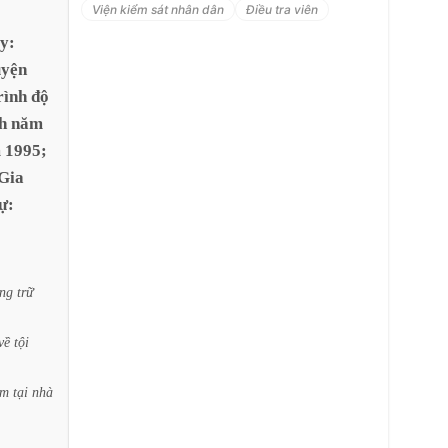
Viện kiểm sát nhân dân
Điều tra viên
y:
uyện
rình
độ
h
năm
m
1995;
Gia
ự:
ng
trữ
về
tội
am
tại
nhà