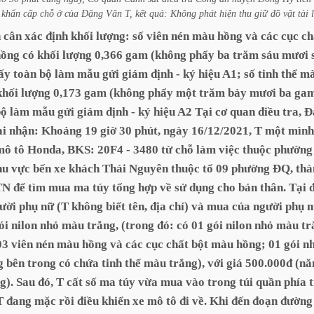
khẩn
cấp
chỗ
ở
của
Đặng
Văn
T,
kết
quả:
Không
phát
hiện
thu
giữ
đồ
vật
tài
h
cân
xác
định
khối
lượng:
số
viên
nén
màu
hồng
và
các
cục
ch
hồng
có
khối
lượng
0,366
gam
(không
phẩy
ba
trăm
sáu
mươi
ấy
toàn
bộ
làm
mẫu
gửi
giám
định
-
ký
hiệu
A1;
số
tinh
thể
m
khối
lượng
0,173
gam
(không
phẩy
một
trăm
bảy
mươi
ba
ga
bộ
làm
mẫu
gửi
giám
định
-
ký
hiệu
A2
Tại
cơ
quan
điều
tra,
Đ
ai
nhận:
Khoảng
19
giờ
30
phút,
ngày
16/12/2021,
T
một
mình
mô
tô
Honda,
BKS:
20F4
-
3480
từ
chỗ
làm
việc
thuộc
phường
hu
vực
bến
xe
khách
Thái
Nguyên
thuộc
tổ
09
phường
ĐQ,
thà
TN
để
tìm
mua
ma
túy
tổng
hợp
về
sử
dụng
cho
bản
thân.
Tại
ười
phụ
nữ
(T
không
biết
tên,
địa
chỉ)
và
mua
của
người
phụ
n
ói
nilon
nhỏ
màu
trắng,
(trong
đó:
có
01
gói
nilon
nhỏ
màu
tr
03
viên
nén
màu
hồng
và
các
cục
chất
bột
màu
hồng;
01
gói
n
g
bên
trong
có
chứa
tinh
thể
màu
trắng),
với
giá
500.000đ
(n
g).
Sau
đó,
T
cất
số
ma
túy
vừa
mua
vào
trong
túi
quần
phía
T
đang
mặc
rồi
điều
khiển
xe
mô
tô
đi
về.
Khi
đến
đoạn
đường