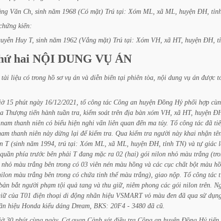
ặng
Văn
Ch,
sinh
năm
1968
(Có
mặt)
Trú
tại:
Xóm
ML,
xã
ML,
huyện
ĐH,
tỉn
chứng
kiến:
uyễn
Huy
T,
sinh
năm
1962
(Vắng
mặt)
Trú
tại:
Xóm
VH,
xã
HT,
huyện
ĐH,
t
hứ
hai
NỘI
DUNG
VỤ
ÁN
tài
liệu
có
trong
hồ
sơ
vụ
án
và
diễn
biến
tại
phiên
tòa,
nội
dung
vụ
án
được
t
iờ
15
phút
ngày
16/12/2021,
tổ
công
tác
Công
an
huyện
Đồng
Hỷ
phối
hợp
cù
a
Thượng
tiến
hành
tuần
tra,
kiểm
soát
trên
địa
bàn
xóm
VH,
xã
HT,
huyện
ĐH
nam
thanh
niên
có
biểu
hiện
nghi
vấn
liên
quan
đến
ma
túy.
Tổ
công
tác
đã
ti
nam
thanh
niên
này
dừng
lại
để
kiểm
tra.
Qua
kiểm
tra
người
này
khai
nhận
tê
n
T
(sinh
năm
1994,
trú
tại:
Xóm
ML,
xã
ML,
huyện
ĐH,
tỉnh
TN)
và
tự
giác
quần
phía
trước
bên
phải
T
đang
mặc
ra
02
(hai)
gói
nilon
nhỏ
màu
trắng
(tr
nhỏ
màu
trắng
bên
trong
có
03
viên
nén
màu
hồng
và
các
cục
chất
bột
màu
hồ
nilon
màu
trắng
bên
trong
có
chứa
tinh
thể
màu
trắng),
giao
nộp.
Tổ
công
tác
bản
bắt
người
phạm
tội
quả
tang
và
thu
giữ,
niêm
phong
các
gói
nilon
trên.
Ng
giữ
của
T01
điện
thoại
di
động
nhãn
hiệu
VSMART
vỏ
màu
đen
đã
qua
sử
dụn
ãn
hiệu
Honda
kiểu
dáng
Dream,
BKS:
20F4
-
3480
đã
cũ.
iờ
30
phút
cùng
ngày,
Cơ
quan
Cảnh
sát
điều
tra
Công
an
huyện
Đồng
Hỷ
tiến