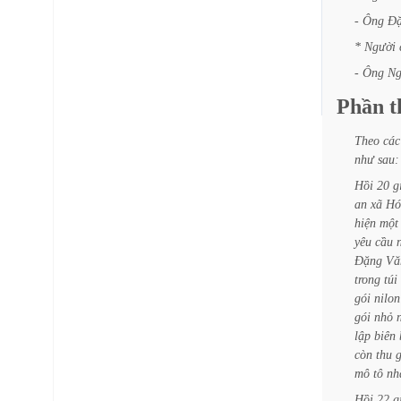
-
Ông
Đ
*
Người
-
Ông
Ng
Phần
t
Theo
các
như
sau:
Hồi
20
g
an
xã
Hó
hiện
một
yêu
cầu
Đặng
Vă
trong
túi
gói
nilon
gói
nhỏ
lập
biên
còn
thu
mô
tô
nh
Hồi
22
g