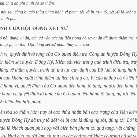
hải
chịu
án
phí
hình
sự
sơ
thẩm.
nói
sau
cùng
bị
cáo
thừa
nhận
hành
vi
phạm
tội
và
bị
truy
tố,
xét
xử
là
không
hình
phạt.
ỊNH
CỦA
HỘI
ĐỒNG
XÉT
XỬ
ở
nội
dung
vụ
án,
căn
cứ
vào
các
tài
liệu
trong
hồ
sơ
vụ
án
đã
được
thẩm
tra,
ận
tại
phiên
toà,
Hội
đồng
xét
xử
nhận
thấy
như
sau:
nh
vi,
quyết
định
tố
tụng
của
Cơ
quan
điều
tra
Công
an
huyện
Đồng
Hỷ
ện
kiểm
sát
huyện
Đồng
Hỷ,
Kiểm
sát
viên
trong
quá
trình
điều
tra,
tru
đúng
về
thẩm
quyền,
trình
tự,
thủ
tục
quy
định
của
Bộ
luật
tố
tụng
hình
bị
cáo
không
xuất
trình
thêm
tài
liệu
chứng
cứ;
bị
cáo
không
có
ý
kiến
về
hành
vi,
quyết
định
của
Cơ
quan
tiến
hành
tố
tụng,
người
tiến
hành
c
hành
vi,
quyết
định
tố
tụng
của
Cơ
quan
tiến
hành
tố
tụng,
người
tiến
ực
hiện
đều
hợp
pháp.
iên
tòa
sơ
thẩm
hôm
nay
bị
cáo
thừa
nhận
bản
cáo
trạng
của
Viện
kiể
huyện
Đồng
Hỷ
đã
truy
tố
đối
với
bị
cáo
là
đúng
người,
đúng
tội.
Lời
k
cáo
là
khách
quan
phù
hợp
với
biên
bản
phạm
tội
quả
tang,
vật
chứng,
lời
khai
của
người
làm
chứng
và
các
chứng
cứ
khác
có
trong
hồ
sơ
v