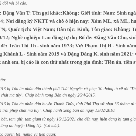
2
đối
với
bị
cáo:
:
Đặng
Văn
T;
Tên
gọi
khác:Không;
Giới
tính:
Nam;
Sinh
ngà
4;
Nơi
đăng
ký
NKTT
và
chỗ
ở
hiện
nay:
Xóm
ML,
xã
ML,
h
TN;
Quốc
tịch:
Việt
Nam;
Dân
tộc:
Kinh;
Tôn
giáo:
Không;
T
9/12;
Nghề
nghiệp:
Lao
động
tự
do;
Bố
đẻ:
Đặng
Văn
Chu,
sin
đẻ:
Trần
Thị
Th
-
sinh
năm
1973;
Vợ:
Phạm
Thị
H
-
Sinh
nă
g
Khánh
L
-
Sinh
năm
2019
và
Đặng
Đăng
K,
sinh
năm
2021;
2
anh
em,
bị
cáo
là
con
thứ
nhất
trong
gia
đình;
Tiền
án,
tiền
s
hân:
013
bị
Tòa
án
nhân
dân
thành
phố
Thái
Nguyên
xử
phạt
30
tháng
tù
về
tội
‘Tà
chất
ma
túy’.
Chấp
hành
xong
Bản
án
ngày
26/4/2015.
016
bị
Tòa
án
nhân
dân
huyện
Thanh
Thủy,
tỉnh
Phú
Thọ
xử
phạt
36
tháng
tù
n
trái
phép
chất
ma
túy’.
Chấp
hành
xong
bản
án
ngày
13/02/2018.
bắt,
tạm
giữ,
tạm
giam
từ
ngày
16/12/2021
cho
đến
nay,
hiện
đang
bị
tạm
gi
Công
an
huyện
Đồng
Hỷ.
(Có
mặt).
có
quyền
lợi,
nghĩa
vụ
liên
quan: