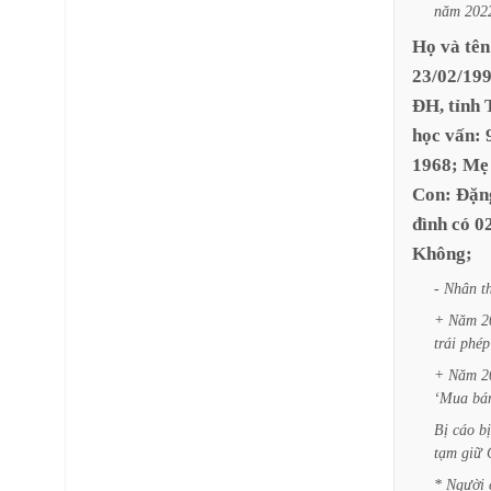
năm
202
Họ
và
tên
23/02/199
ĐH,
tỉnh
học
vấn:
1968;
Mẹ
Con:
Đặn
đình
có
0
Không;
-
Nhân
t
+
Năm
2
trái
phép
+
Năm
2
‘Mua
bá
Bị
cáo
bị
tạm
giữ
*
Người