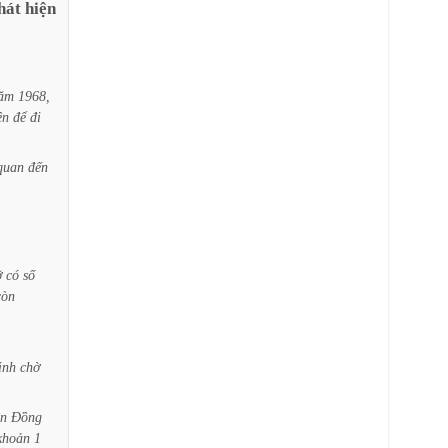
hát
hiện
ăm
1968,
ên
để
đi
quan
đến
ỡ
có
số
còn
ịnh
chờ
ện
Đồng
khoản
1