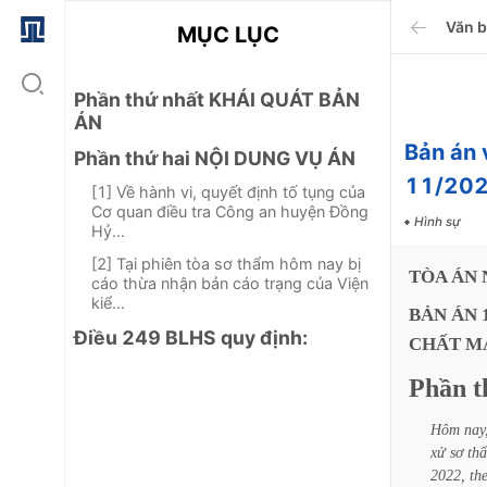
Văn 
MỤC LỤC
Phần thứ nhất KHÁI QUÁT BẢN
ÁN
Bản án 
Phần thứ hai NỘI DUNG VỤ ÁN
11/202
[1] Về hành vi, quyết định tố tụng của
Cơ quan điều tra Công an huyện Đồng
Hình sự
Hỷ...
[2] Tại phiên tòa sơ thẩm hôm nay bị
TÒA
ÁN
cáo thừa nhận bản cáo trạng của Viện
kiể...
BẢN
ÁN
Điều 249 BLHS quy định:
CHẤT
M
Phần
t
Hôm
nay
xử
sơ
th
2022,
th