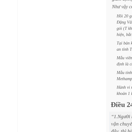
Như
vậy
c
Hồi
20
g
Đặng
Vă
gói
(T
kh
hiện,
bắt
Tại
bản
an
tỉnh
T
Mẫu
viê
định
là
c
Mẫu
tinh
Methamp
Hành
vi
khoản
1
Điều
2
“1.Người
vận
chuyể
đây,
thì
bị