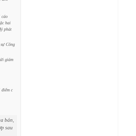
ị
cáo
ặc
hai
Hỷ
phát
sự
Công
ửi
giám
i
điểm
c
ua
bán,
ợp
sau