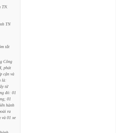
h
TN.
ỉnh
TN
óm
tắt
ng
Công
,
phát
ếp
cận
và
n
là:
lấy
từ
ong
đó:
01
ng;
01
tiến
hành
oài
ra
g
và
01
xe
hành