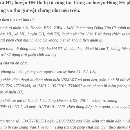
xã
HT,
huyện
ĐH
thì
bị
tổ
công
tác
Công
an
huyện
Đồng
Hỷ
p
ang
và
thu
giữ
vật
chứng
như
nêu
trên.
h
điều
tra
còn
làm
rõ:
e
mô
tô
nhãn
hiệu
Honda,
BKS:
20F4
-
3480
là
của
ông
Đặng
Văn
Ch
(sinh
n
Xóm
ML,
xã
ML,
huyện
ĐH,
tỉnh
TN)
là
chủ
sở
hữu.
Việc
T
sử
dụng
chiếc
xe
tr
trái
phép
chất
ma
túy
ông
Ch
không
biết
và
không
liên
quan
gì.
iện
thoại
di
động
nhãn
hiệu
VSMART
vỏ
màu
đen,
đã
cũ
là
của
T,
không
liên
trữ
sử
dụng
trái
phép
chất
ma
túy.
g
của
vụ
án
gồm:
phong
bì
niêm
phong
còn
nguyên
vẹn
ký
hiệu
A1,
A2,
LK;
)
chiếc
điện
thoại
di
động
nhãn
hiệu
VSMART
vỏ
màu
đen,
màn
hình
bị
nứt
v
351726117538640;
số
IMEI
2:
351726117538657
được
phong
bì
niêm
phong
ẹn
ký
hiệu
ĐT;
)
chiếc
xe
mô
tô
Honda
kiểu
dáng
Dream,
BKS:
20F4
-
3480,
số
khung:
06WY142712;
số
máy:
HA05E0142729.
Hiện
đang
được
bảo
quản,
theo
quy
đ
cáo
trạng
số:
13/CT-VKSĐH
ngày
21/03/2022
của
Viện
kiểm
sát
nhân
dân
huy
uy
tố
bị
cáo
Đặng
Văn
T
về
tội:
“Tàng
trữ
trái
phép
chất
ma
túy”
theo
điểm
c