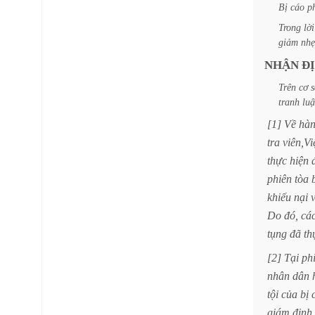
Bị
cáo
p
Trong
lời
giảm
nhẹ
NHẬN
Đ
Trên
cơ
s
tranh
lu
[1]
Về
hà
tra
viên,Vi
thực
hiện
phiên
tòa
khiếu
nại
Do
đó,
cá
tụng
đã
th
[2]
Tại
ph
nhân
dân
tội
của
bị
giám
định,