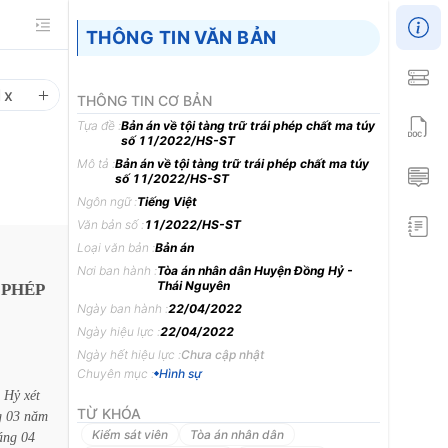
THÔNG TIN VĂN BẢN
1
x
THÔNG TIN CƠ BẢN
Tựa đề :
Bản án về tội tàng trữ trái phép chất ma túy
số 11/2022/HS-ST
Mô tả :
Bản án về tội tàng trữ trái phép chất ma túy
số 11/2022/HS-ST
Ngôn ngữ :
Tiếng Việt
Văn bản số :
11/2022/HS-ST
Loại văn bản :
Bản án
Nơi ban hành :
Tòa án nhân dân Huyện Đồng Hỷ -
Thái Nguyên
PHÉP
Ngày ban hành :
22/04/2022
Ngày hiệu lực :
22/04/2022
Ngày hết hiệu lực :
Chưa cập nhật
Chuyên mục :
Hình sự
Hỷ
xét
TỪ KHÓA
g
03
năm
Kiểm sát viên
Tòa án nhân dân
áng
04