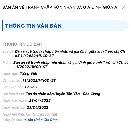
Văn bản
BẢN ÁN VỀ TRANH CHẤP HÔN NHÂN VÀ GIA ĐÌNH GIỮA ANH T V
Tìm kiếm
Tải về
Cỡ chữ
THÔNG TIN VĂN BẢN
1
x
Bản án về tranh chấp hôn nhân và gia đình
THÔNG TIN CƠ BẢN
giữa anh T với chị Ch số 11/2022/HNGĐ-
Tựa đề :
Bản án về tranh chấp hôn nhân và gia đình giữa anh T với chị Ch
số 11/2022/HNGĐ-ST
ST
Mô tả :
Bản án về tranh chấp hôn nhân và gia đình giữa anh T với chị Ch số
11/2022/HNGĐ-ST
Hôn Nhân Gia Đình
Ngôn ngữ :
Tiếng Việt
Văn bản số :
11/2022/HNGĐ-ST
TOÀ
ÁN
NHÂN
DÂN
HUYỆN
TÂN
YÊN
–
TỈNH
BẮC
Loại văn bản :
Bản án
GIANG
Nơi ban hành :
Tòa án nhân dân Huyện Tân Yên - Bắc Giang
Ngày ban hành :
28/04/2022
BẢN
ÁN
11/2022/HNGĐ-ST
NGÀY
28/04/2022
VỀ
Ngày hiệu lực :
28/04/2022
TRANH
CHẤP
HÔN
NHÂN
VÀ
GIA
ĐÌNH
GIỮA
ANH
Ngày hết hiệu lực :
Chưa cập nhật
T
VỚI
CHỊ
CH
Chuyên mục :
Hôn Nhân Gia Đình
Phần
thứ
nhất
KHÁI
QUÁT
BẢN
ÁN