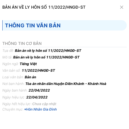
Văn bản
BẢN ÁN VỀ LY HÔN SỐ 11/2022/HNGĐ-ST
Tìm kiếm
Tải về
Cỡ chữ
THÔNG TIN VĂN BẢN
1
x
Bản án về ly hôn số 11/2022/HNGĐ-ST
THÔNG TIN CƠ BẢN
Hôn Nhân Gia Đình
Tựa đề :
Bản án về ly hôn số 11/2022/HNGĐ-ST
Mô tả :
Bản án về ly hôn số 11/2022/HNGĐ-ST
Ngôn ngữ :
TÒA
ÁN
Tiếng Việt
NHÂN
DÂN
HUYỆN
D,
TỈNH
KHÁNH
HOÀ
Văn bản số :
11/2022/HNGĐ-ST
BẢN
ÁN
11/2022/HNGĐ-ST
NGÀY
22/04/2022
VỀ
LY
Loại văn bản :
Bản án
HÔN
Nơi ban hành :
Tòa án nhân dân Huyện Diên Khánh - Khánh Hoà
Ngày ban hành :
22/04/2022
Phần
thứ
nhất
KHÁI
QUÁT
BẢN
ÁN
Ngày hiệu lực :
22/04/2022
Ngày hết hiệu lực :
Chưa cập nhật
Ngày
22
tháng
4
năm
2022,
tại
trụ
sở
Tòa
án
nhân
dân
huyện
D,
tỉnh
Chuyên mục :
Hôn Nhân Gia Đình
Khánh
Hòa
xét
xử
sơ
thẩm
công
khai
vụ
án
Hôn
nhân
và
gia
đình
thụ
lý
số:
270/2021/TLST-HNGĐ
ngày
15
tháng
11
năm
2021
về
việc
“Ly
hôn”
theo
Quyết
định
đưa
vụ
án
ra
xét
xử
số:
12/2022/QĐXXST-