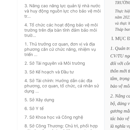
TRƯỜN
3. Nâng cao năng lực quản lý nhà nước
và huy động nguồn lực cho bảo vệ môi
Thực
hiệ
tr...
năm
202
và
thực
h
4. Tổ chức các hoạt động bảo vệ môi
Tháp
ba
trường trên địa bàn tỉnh đảm bảo môi
trườ...
I.
MỤC
Đ
1. Thủ trưởng cơ quan, đơn vị và địa
1.
Quán
tr
phương căn cứ chức năng, nhiệm vụ
triển ...
CV/TU
ng
2. Sở Tài nguyên và Môi trường
đối
với
cô
thôn
mới
3. Sở Kế hoạch và Đầu tư
tâm,
trọng
4. Sở Tài chính: Hướng dẫn các địa
phương, cơ quan, tổ chức, cá nhân sử
bảo
vệ
mô
dụng ...
2.
Nâng
c
5. Sở Xây dựng
bộ,
đảng
v
6. Sở Y tế
gương
mẫ
7. Sở Khoa học và Công nghệ
tác
bảo
vệ
8. Sở Công Thương: Chủ trì, phối hợp
là
nghĩa
v