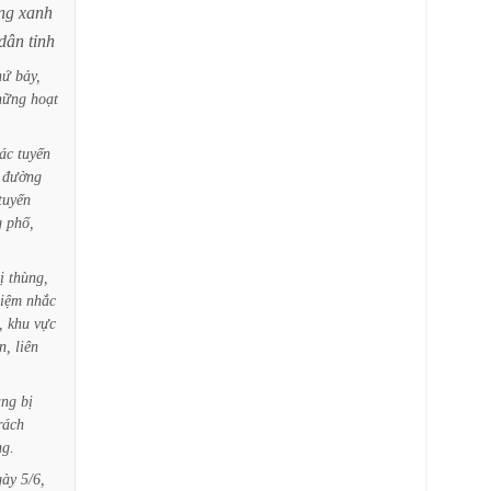
ng
xanh
dân
tỉnh
hứ
bảy,
hững
hoạt
ác
tuyến
đường
tuyến
g
phố,
ị
thùng,
iệm
nhắc
,
khu
vực
n,
liên
ang
bị
rách
ng.
gày
5/6,