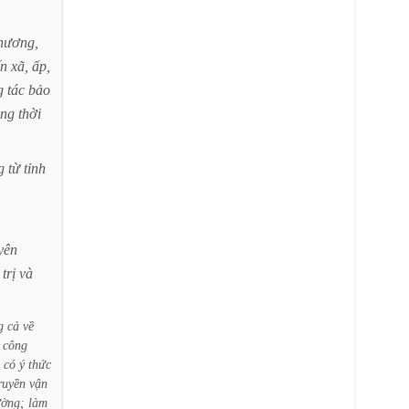
hương,
ến
xã,
ấp,
g
tác
bảo
ong
thời
g
từ
tỉnh
yên
trị
và
g
cả
về
công
có
ý
thức
ruyền
vận
ường;
làm