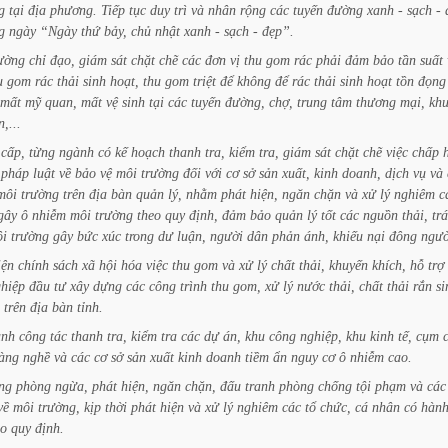
g
tại
địa
phương.
Tiếp
tục
duy
trì
và
nhân
rộng
các
tuyến
đường
xanh
-
sạch
-
g
ngày
“Ngày
thứ
bảy,
chủ
nhật
xanh
-
sạch
-
đẹp”.
ường
chỉ
đạo,
giám
sát
chặt
chẽ
các
đơn
vị
thu
gom
rác
phải
đảm
bảo
tần
suất
u
gom
rác
thải
sinh
hoạt,
thu
gom
triệt
để
không
để
rác
thải
sinh
hoạt
tồn
đọng
mất
mỹ
quan,
mất
vệ
sinh
tại
các
tuyến
đường,
chợ,
trung
tâm
thương
mại,
kh
n,...
cấp,
từng
ngành
có
kế
hoạch
thanh
tra,
kiểm
tra,
giám
sát
chặt
chẽ
việc
chấp
pháp
luật
về
bảo
vệ
môi
trường
đối
với
cơ
sở
sản
xuất,
kinh
doanh,
dịch
vụ
và
môi
trường
trên
địa
bàn
quản
lý,
nhằm
phát
hiện,
ngăn
chặn
và
xử
lý
nghiêm
c
gây
ô
nhiễm
môi
trường
theo
quy
định,
đảm
bảo
quản
lý
tốt
các
nguồn
thải,
tr
i
trường
gây
bức
xúc
trong
dư
luận,
người
dân
phản
ánh,
khiếu
nại
đông
ngườ
iện
chính
sách
xã
hội
hóa
việc
thu
gom
và
xử
lý
chất
thải,
khuyến
khích,
hỗ
trợ
hiệp
đầu
tư
xây
dựng
các
công
trình
thu
gom,
xử
lý
nước
thải,
chất
thải
rắn
si
trên
địa
bàn
tỉnh.
nh
công
tác
thanh
tra,
kiểm
tra
các
dự
án,
khu
công
nghiệp,
khu
kinh
tế,
cụm
làng
nghề
và
các
cơ
sở
sản
xuất
kinh
doanh
tiềm
ẩn
nguy
cơ
ô
nhiễm
cao.
ng
phòng
ngừa,
phát
hiện,
ngăn
chặn,
đấu
tranh
phòng
chống
tội
phạm
và
các
về
môi
trường,
kịp
thời
phát
hiện
và
xử
lý
nghiêm
các
tổ
chức,
cá
nhân
có
hàn
eo
quy
định.