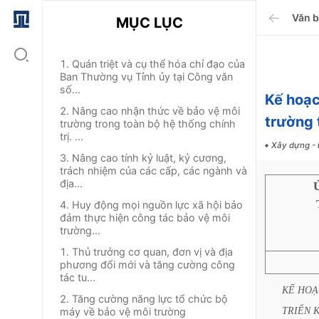
Văn 
MỤC LỤC
1. Quán triệt và cụ thể hóa chỉ đạo của
Ban Thường vụ Tỉnh ủy tại Công văn
số...
Kế hoạ
2. Nâng cao nhận thức về bảo vệ môi
trường 
trường trong toàn bộ hệ thống chính
trị. ...
Xây dựng - 
3. Nâng cao tính kỷ luật, kỷ cương,
trách nhiệm của các cấp, các ngành và
địa...
4. Huy động mọi nguồn lực xã hội bảo
đảm thực hiện công tác bảo vệ môi
trường...
1. Thủ trưởng cơ quan, đơn vị và địa
phương đổi mới và tăng cường công
tác tu...
KẾ
HOẠ
2. Tăng cường năng lực tổ chức bộ
TRIỂN
máy về bảo vệ môi trường