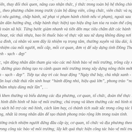
iến,
thay
đổi
thói
quen,
nâng
cao
nhận
thức,
ý
thức
trong
toàn
bộ
hệ
thống
chí
,
theo
phương
châm
trong
trước
(cán
bộ
đảng
viên,
công
chức,
viên
chức
và
n
i
nêu
gương,
chấp
hành,
xử
phạt
vi
phạm
hành
chính
nếu
vi
phạm),
ngoài
sau
ân
dân
hưởng
ứng,
chấp
hành
thực
hiện)
tạo
hiệu
ứng
lan
tỏa
ra
toàn
thể
cộn
à
toàn
xã
hội.
Từng
bước
giảm
nhanh
và
tiến
đến
mục
tiêu
chấm
dứt
các
hành
hoạt,
rác
thải
nhựa,
bao
bì
thuốc
bảo
vệ
thực
vật
sau
sử
dụng
không
đúng
nơi
ia
đình,
cá
nhân
và
xem
đây
là
nhiệm
vụ
trọng
tâm,
thường
xuyên
và
lâu
dài;
l
nhiệm
của
mỗi
người,
mỗi
cấp,
mỗi
cơ
quan,
đơn
vị
để
xây
dựng
tỉnh
Đồng
Th
nh
-
sạch
-
đẹp"
c,
vận
động
nhân
dân
tham
gia
vào
các
mô
hình
bảo
vệ
môi
trường,
trồng
cây
n
đường
giao
thông
tạo
ra
cảnh
quan
môi
trường
trong
xây
dựng
nông
thôn
mớ
h
-
sạch
-
đẹp’’.
Tiếp
tục
duy
trì
các
hoạt
động
“Ngày
thứ
bảy,
chủ
nhật
xanh
-
ân
loại
chất
thải
rắn
sinh
hoạt
“hành
động
nhỏ,
hiệu
quả
lớn”,
phong
trào
“n
hẩm
nhựa
dùng
một
lần”,
...
i
khen
thưởng
và
biểu
dương
các
địa
phương,
cơ
quan,
tổ
chức,
đoàn
thể
thực
hình
điển
hình
về
bảo
vệ
môi
trường;
chú
trọng
và
khen
thưởng
các
mô
hình
t
h
sách
hỗ
trợ
các
mô
hình,
cách
làm
hay,
có
thành
tích
xuất
sắc
trong
công
tác
ng,
nhất
là
trong
nhân
dân
để
tạo
thành
phong
trào
rộng
lớn
trong
toàn
tỉnh.
ường
trách
nhiệm
người
đứng
đầu
cấp
ủy,
cơ
quan,
tổ
chức
và
địa
phương
theo
rong
công
tác
bảo
vệ
môi
trường;
lấy
kết
quả
thực
hiện
công
tác
bảo
vệ
môi
tr