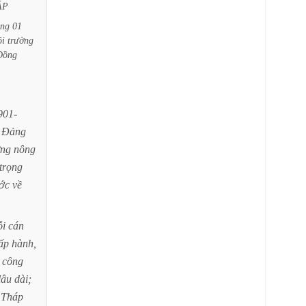
ÁP
áng
01
i
trường
Đồng
901-
Đảng
ng
nông
trọng
ớc
về
i
cán
ấp
hành,
công
lâu
dài;
Tháp