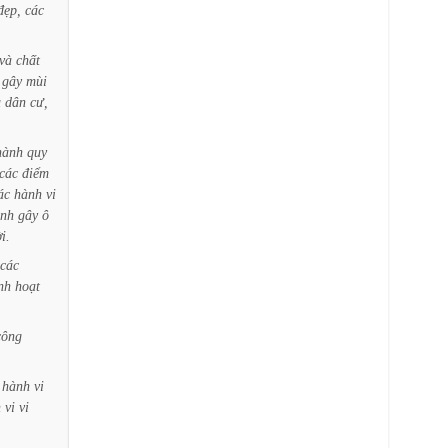
đẹp,
các
và
chất
gây
mùi
u
dân
cư,
hành
quy
các
điểm
ác
hành
vi
ánh
gây
ô
i.
các
nh
hoạt
công
hành
vi
h
vi
vi