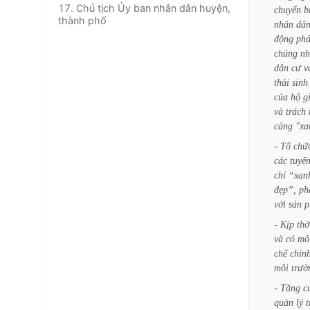
17. Chủ tịch Ủy ban nhân dân huyện,
chuyển
b
thành phố
nhân
dân
động
phả
chúng
nh
dân
cư
v
thải
sinh
của
hộ
g
và
trách
càng
"xa
-
Tổ
chứ
các
tuyế
chí
“xan
đẹp”,
ph
với
sản
p
-
Kịp
thờ
và
có
mô
chế
chín
môi
trườ
-
Tăng
c
quản
lý
t