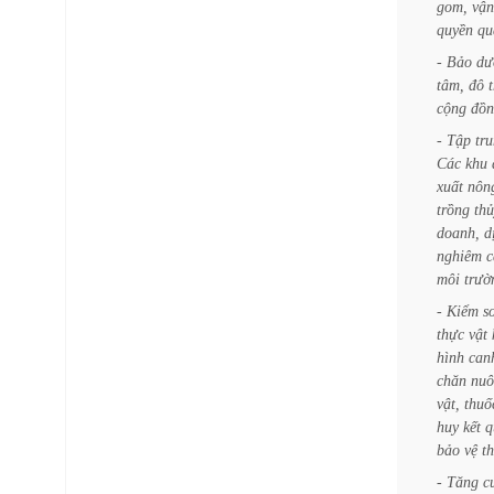
gom,
vận
quyền
qu
-
Bảo
dư
tâm,
đô
t
cộng
đồn
-
Tập
tr
Các
khu
xuất
nôn
trồng
thủ
doanh,
d
nghiêm
c
môi
trườ
-
Kiểm
s
thực
vật
hình
can
chăn
nuô
vật,
thuố
huy
kết
q
bảo
vệ
t
-
Tăng
c