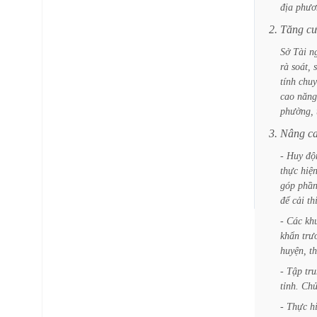
địa
phươ
2.
Tăng
c
Sở
Tài
n
rà
soát,
tính
chuy
cao
năng
phường,
3.
Nâng
c
-
Huy
độ
thực
hiệ
góp
phầ
để
cải
th
-
Các
kh
khẩn
trư
huyện,
t
-
Tập
tr
tỉnh.
Ch
-
Thực
h