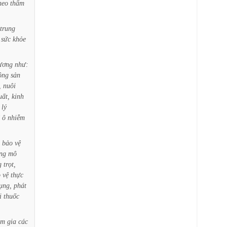
heo
thẩm
trung
sức
khỏe
ương
như:
ộng
sản
,
nuôi
uất,
kinh
lý
ô
nhiễm
bảo
vệ
ng
mô
g
trọt,
o
vệ
thực
ụng,
phát
i
thuốc
am
gia
các