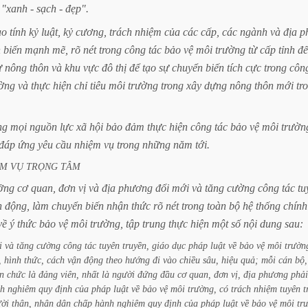
"xanh
-
sạch
-
đẹp".
ao
tính
kỷ
luật,
kỷ
cương,
trách
nhiệm
của
các
cấp,
các
ngành
và
địa
p
n
biến
mạnh
mẽ,
rõ
nét
trong
công
tác
bảo
vệ
môi
trường
từ
cấp
tỉnh
đ
ư
nông
thôn
và
khu
vực
đô
thị
để
tạo
sự
chuyển
biến
tích
cực
trong
côn
ờng
và
thực
hiện
chỉ
tiêu
môi
trường
trong
xây
dựng
nông
thôn
mới
tr
ng
mọi
nguồn
lực
xã
hội
bảo
đảm
thực
hiện
công
tác
bảo
vệ
môi
trườn
đáp
ứng
yêu
cầu
nhiệm
vụ
trong
những
năm
tới.
ỆM
VỤ
TRỌNG
TÂM
ởng
cơ
quan,
đơn
vị
và
địa
phương
đổi
mới
và
tăng
cường
công
tác
tu
n
động,
làm
chuyển
biến
nhận
thức
rõ
nét
trong
toàn
bộ
hệ
thống
chính
về
ý
thức
bảo
vệ
môi
trường,
tập
trung
thực
hiện
một
số
nội
dung
sau:
i
và
tăng
cường
công
tác
tuyên
truyền,
giáo
dục
pháp
luật
về
bảo
vệ
môi
trườn
,
hình
thức,
cách
vận
động
theo
hướng
đi
vào
chiều
sâu,
hiệu
quả;
mỗi
cán
bộ,
ên
chức
là
đảng
viên,
nhất
là
người
đứng
đầu
cơ
quan,
đơn
vị,
địa
phương
phải
h
nghiêm
quy
định
của
pháp
luật
về
bảo
vệ
môi
trường,
có
trách
nhiệm
tuyên
t
ời
thân,
nhân
dân
chấp
hành
nghiêm
quy
định
của
pháp
luật
về
bảo
vệ
môi
tr