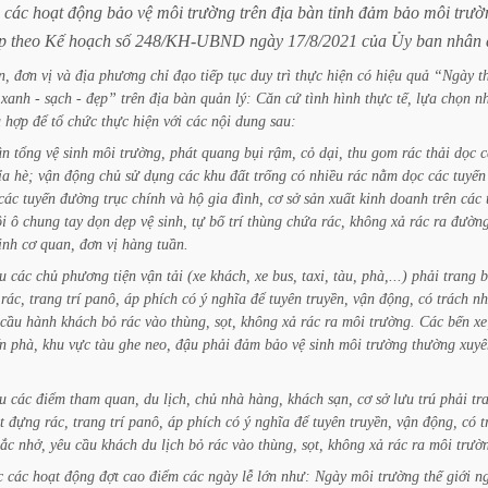
các
hoạt
động
bảo
vệ
môi
trường
trên
địa
bàn
tỉnh
đảm
bảo
môi
trườ
p
theo
Kế
hoạch
số
248/KH-UBND
ngày
17/8/2021
của
Ủy
ban
nhân
n,
đơn
vị
và
địa
phương
chỉ
đạo
tiếp
tục
duy
trì
thực
hiện
có
hiệu
quả
“Ngày
t
xanh
-
sạch
-
đẹp”
trên
địa
bàn
quản
lý:
Căn
cứ
tình
hình
thực
tế,
lựa
chọn
n
ù
hợp
để
tổ
chức
thực
hiện
với
các
nội
dung
sau:
ân
tổng
vệ
sinh
môi
trường,
phát
quang
bụi
rậm,
cỏ
dại,
thu
gom
rác
thải
dọc
c
ỉa
hè;
vận
động
chủ
sử
dụng
các
khu
đất
trống
có
nhiều
rác
nằm
dọc
các
tuyến
các
tuyến
đường
trục
chính
và
hộ
gia
đình,
cơ
sở
sản
xuất
kinh
doanh
trên
các
i
ô
chung
tay
dọn
dẹp
vệ
sinh,
tự
bố
trí
thùng
chứa
rác,
không
xả
rác
ra
đườn
inh
cơ
quan,
đơn
vị
hàng
tuần.
u
các
chủ
phương
tiện
vận
tải
(xe
khách,
xe
bus,
taxi,
tàu,
phà,...)
phải
trang
b
rác,
trang
trí
panô,
áp
phích
có
ý
nghĩa
để
tuyên
truyền,
vận
động,
có
trách
nh
cầu
hành
khách
bỏ
rác
vào
thùng,
sọt,
không
xả
rác
ra
môi
trường.
Các
bến
xe
n
phà,
khu
vực
tàu
ghe
neo,
đậu
phải
đảm
bảo
vệ
sinh
môi
trường
thường
xuyê
u
các
điểm
tham
quan,
du
lịch,
chủ
nhà
hàng,
khách
sạn,
cơ
sở
lưu
trú
phải
tr
t
đựng
rác,
trang
trí
panô,
áp
phích
có
ý
nghĩa
để
tuyên
truyền,
vận
động,
có
t
ắc
nhở,
yêu
cầu
khách
du
lịch
bỏ
rác
vào
thùng,
sọt,
không
xả
rác
ra
môi
trườ
c
các
hoạt
động
đợt
cao
điểm
các
ngày
lễ
lớn
như:
Ngày
môi
trường
thế
giới
n