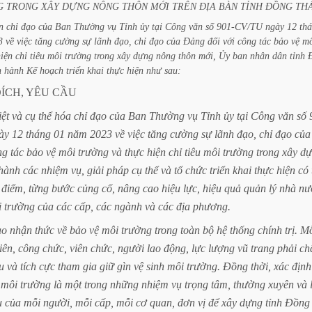
G
TRONG
XÂY
DỰNG
NÔNG
THÔN
MỚI
TRÊN
ĐỊA
BÀN
TỈNH
ĐỒNG
TH
n
chỉ
đạo
của
Ban
Thường
vụ
Tỉnh
ủy
tại
Công
văn
số
901-CV/TU
ngày
12
th
3
về
việc
tăng
cường
sự
lãnh
đạo,
chỉ
đạo
của
Đảng
đối
với
công
tác
bảo
vệ
mô
iện
chỉ
tiêu
môi
trường
trong
xây
dựng
nông
thôn
mới,
Ủy
ban
nhân
dân
tỉnh
n
hành
Kế
hoạch
triển
khai
thực
hiện
như
sau:
ÍCH,
YÊU
CẦU
iệt
và
cụ
thể
hóa
chỉ
đạo
của
Ban
Thường
vụ
Tỉnh
ủy
tại
Công
văn
số
ày
12
tháng
01
năm
2023
về
việc
tăng
cường
sự
lãnh
đạo,
chỉ
đạo
của
ng
tác
bảo
vệ
môi
trường
và
thực
hiện
chỉ
tiêu
môi
trường
trong
xây
dự
thành
các
nhiệm
vụ,
giải
pháp
cụ
thể
và
tổ
chức
triển
khai
thực
hiện
có
điểm,
từng
bước
củng
cố,
nâng
cao
hiệu
lực,
hiệu
quả
quản
lý
nhà
nư
i
trường
của
các
cấp,
các
ngành
và
các
địa
phương.
ao
nhận
thức
về
bảo
vệ
môi
trường
trong
toàn
bộ
hệ
thống
chính
trị.
Mỗ
iên,
công
chức,
viên
chức,
người
lao
động,
lực
lượng
vũ
trang
phải
ch
u
và
tích
cực
tham
gia
giữ
gìn
vệ
sinh
môi
trường.
Đồng
thời,
xác
định
môi
trường
là
một
trong
những
nhiệm
vụ
trọng
tâm,
thường
xuyên
và
ụ
của
mỗi
người,
mỗi
cấp,
mỗi
cơ
quan,
đơn
vị
để
xây
dựng
tỉnh
Đồng