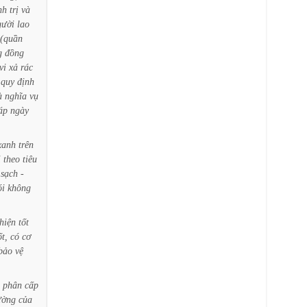
nh
trị
và
gười
lao
(quần
g
đồng
vi
xả
rác
quy
định
à
nghĩa
vụ
áp
ngày
xanh
trên
i
theo
tiêu
sạch
-
ói
không
hiện
tốt
ốt,
có
cơ
bảo
vệ
phân
cấp
ường
của