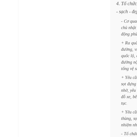
4.
Tổ
chức
-
sạch
-
đẹ
-
Cơ
qua
chủ
nhật
động
ph
+
Ra
qu
đường,
v
quốc
lộ,
đường
nộ
tổng
vệ
s
+
Yêu
cầ
sọt
đựng
nhở,
yêu
đỗ
xe,
bế
tục.
+
Yêu
cầ
thùng,
sọ
nhiệm
nh
-
Tổ
chứ