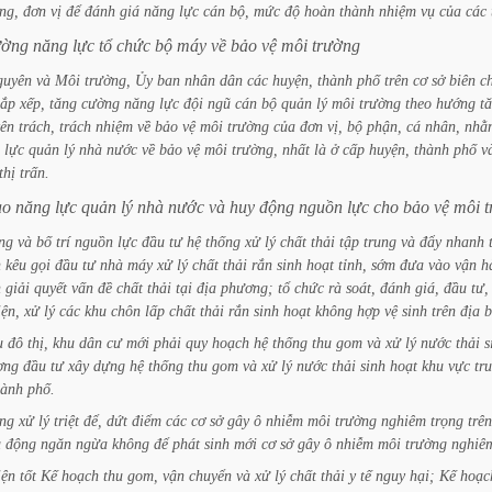
ng,
đơn
vị
để
đánh
giá
năng
lực
cán
bộ,
mức
độ
hoàn
thành
nhiệm
vụ
của
các
ường
năng
lực
tổ
chức
bộ
máy
về
bảo
vệ
môi
trường
guyên
và
Môi
trường,
Ủy
ban
nhân
dân
các
huyện,
thành
phố
trên
cơ
sở
biên
c
sắp
xếp,
tăng
cường
năng
lực
đội
ngũ
cán
bộ
quản
lý
môi
trường
theo
hướng
t
ên
trách,
trách
nhiệm
về
bảo
vệ
môi
trường
của
đơn
vị,
bộ
phận,
cá
nhân,
nhằ
lực
quản
lý
nhà
nước
về
bảo
vệ
môi
trường,
nhất
là
ở
cấp
huyện,
thành
phố
v
thị
trấn.
ao
năng
lực
quản
lý
nhà
nước
và
huy
động
nguồn
lực
cho
bảo
vệ
môi
ng
và
bố
trí
nguồn
lực
đầu
tư
hệ
thống
xử
lý
chất
thải
tập
trung
và
đẩy
nhanh
n
kêu
gọi
đầu
tư
nhà
máy
xử
lý
chất
thải
rắn
sinh
hoạt
tỉnh,
sớm
đưa
vào
vận
h
n
giải
quyết
vấn
đề
chất
thải
tại
địa
phương;
tổ
chức
rà
soát,
đánh
giá,
đầu
tư,
iện,
xử
lý
các
khu
chôn
lấp
chất
thải
rắn
sinh
hoạt
không
hợp
vệ
sinh
trên
địa
b
u
đô
thị,
khu
dân
cư
mới
phải
quy
hoạch
hệ
thống
thu
gom
và
xử
lý
nước
thải
s
ơng
đầu
tư
xây
dựng
hệ
thống
thu
gom
và
xử
lý
nước
thải
sinh
hoạt
khu
vực
tr
hành
phố.
ung
xử
lý
triệt
để,
dứt
điểm
các
cơ
sở
gây
ô
nhiễm
môi
trường
nghiêm
trọng
trên
ủ
động
ngăn
ngừa
không
để
phát
sinh
mới
cơ
sở
gây
ô
nhiễm
môi
trường
nghiê
iện
tốt
Kế
hoạch
thu
gom,
vận
chuyển
và
xử
lý
chất
thải
y
tế
nguy
hại;
Kế
hoạc