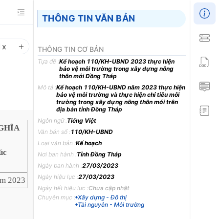
THÔNG TIN VĂN BẢN
1
x
THÔNG TIN CƠ BẢN
Tựa đề :
Kế hoạch 110/KH-UBND 2023 thực hiện
bảo vệ môi trường trong xây dựng nông
thôn mới Đồng Tháp
Mô tả :
Kế hoạch 110/KH-UBND năm 2023 thực hiện
bảo vệ môi trường và thực hiện chỉ tiêu môi
trường trong xây dựng nông thôn mới trên
địa bàn tỉnh Đồng Tháp
Ngôn ngữ :
Tiếng Việt
GHĨA
Văn bản số :
110/KH-UBND
Loại văn bản :
Kế hoạch
úc
Nơi ban hành :
Tỉnh Đồng Tháp
Ngày ban hành :
27/03/2023
Ngày hiệu lực :
27/03/2023
ăm 2023
Ngày hết hiệu lực :
Chưa cập nhật
Chuyên mục :
Xây dựng - Đô thị
Tài nguyên - Môi trường