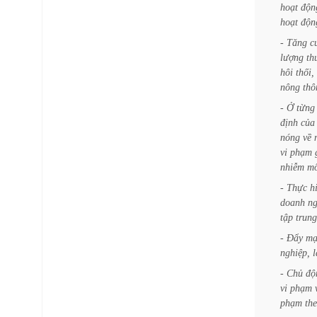
hoạt
độn
hoạt
độn
-
Tăng
c
lượng
th
hôi
thối,
nông
thô
-
Ở
từng
định
của
nóng
về
vi
phạm
nhiễm
mô
-
Thực
h
doanh
ng
tập
trung
-
Đẩy
mạ
nghiệp,
-
Chủ
độ
vi
phạm
phạm
th