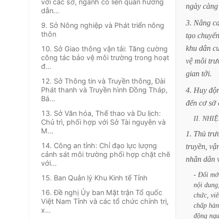
với các sở, ngành có liên quan hướng
ngày
càng
dẫn...
3.
Nâng
c
9. Sở Nông nghiệp và Phát triển nông
thôn
tạo
chuyể
khu
dân
c
10. Sở Giao thông vận tải: Tăng cường
công tác bảo vệ môi trường trong hoạt
vệ
môi
trư
đ...
gian
tới.
12. Sở Thông tin và Truyền thông, Đài
Phát thanh và Truyền hình Đồng Tháp,
4.
Huy
độ
Bá...
đến
cơ
sở
13. Sở Văn hóa, Thể thao và Du lịch:
II.
NHI
Chủ trì, phối hợp với Sở Tài nguyên và
M...
1.
Thủ
trư
14. Công an tỉnh: Chỉ đạo lực lượng
truyền,
vậ
cảnh sát môi trường phối hợp chặt chẽ
nhân
dân
với...
-
Đổi
mớ
15. Ban Quản lý Khu Kinh tế Tỉnh
nội
dung
16. Đề nghị Ủy ban Mặt trận Tổ quốc
chức,
vi
Việt Nam Tỉnh và các tổ chức chính trị,
chấp
hàn
x...
động
ngư