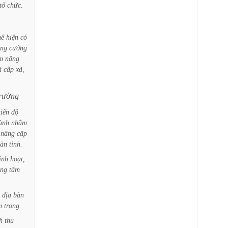
tổ
chức.
hế
hiện
có
ăng
cường
m
nâng
à
cấp
xã,
trường
tiến
độ
ành
nhằm
nâng
cấp
àn
tỉnh.
inh
hoạt,
ung
tâm
địa
bàn
m
trọng.
h
thu