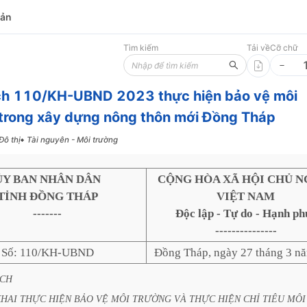
bản
Tìm kiếm
Tải về
Cỡ chữ
ch 110/KH-UBND 2023 thực hiện bảo vệ môi
trong xây dựng nông thôn mới Đồng Tháp
Đô thị
Tài nguyên - Môi trường
ỦY BAN NHÂN DÂN
CỘNG HÒA XÃ HỘI CHỦ N
TỈNH ĐỒNG THÁP
VIỆT NAM
-------
Độc lập - Tự do - Hạnh ph
---------------
Số: 110/KH-UBND
Đồng Tháp, ngày 27 tháng 3 n
CH
KHAI
THỰC
HIỆN
BẢO
VỆ
MÔI
TRƯỜNG
VÀ
THỰC
HIỆN
CHỈ
TIÊU
MÔI