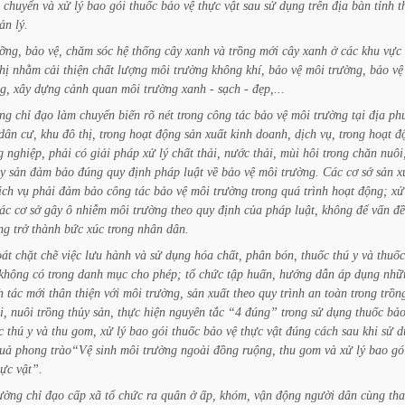
chuyển
và
xử
lý
bao
gói
thuốc
bảo
vệ
thực
vật
sau
sử
dụng
trên
địa
bàn
tỉnh
t
ản
lý.
ỡng,
bảo
vệ,
chăm
sóc
hệ
thống
cây
xanh
và
trồng
mới
cây
xanh
ở
các
khu
vực
hị
nhằm
cải
thiện
chất
lượng
môi
trường
không
khí,
bảo
vệ
môi
trường,
bảo
vệ
g,
xây
dựng
cảnh
quan
môi
trường
xanh
-
sạch
-
đẹp,...
ung
chỉ
đạo
làm
chuyển
biến
rõ
nét
trong
công
tác
bảo
vệ
môi
trường
tại
địa
ph
dân
cư,
khu
đô
thị,
trong
hoạt
động
sản
xuất
kinh
doanh,
dịch
vụ,
trong
hoạt
đ
g
nghiệp,
phải
có
giải
pháp
xử
lý
chất
thải,
nước
thải,
mùi
hôi
trong
chăn
nuôi
y
sản
đảm
bảo
đúng
quy
định
pháp
luật
về
bảo
vệ
môi
trường.
Các
cơ
sở
sản
x
ịch
vụ
phải
đảm
bảo
công
tác
bảo
vệ
môi
trường
trong
quá
trình
hoạt
động;
xử
ác
cơ
sở
gây
ô
nhiễm
môi
trường
theo
quy
định
của
pháp
luật,
không
để
vấn
đề
ng
trở
thành
bức
xúc
trong
nhân
dân.
oát
chặt
chẽ
việc
lưu
hành
và
sử
dụng
hóa
chất,
phân
bón,
thuốc
thú
y
và
thuốc
không
có
trong
danh
mục
cho
phép;
tổ
chức
tập
huấn,
hướng
dẫn
áp
dụng
nhữ
h
tác
mới
thân
thiện
với
môi
trường,
sản
xuất
theo
quy
trình
an
toàn
trong
trồn
i,
nuôi
trồng
thủy
sản,
thực
hiện
nguyên
tắc
“4
đúng”
trong
sử
dụng
thuốc
bả
c
thú
y
và
thu
gom,
xử
lý
bao
gói
thuốc
bảo
vệ
thực
vật
đúng
cách
sau
khi
sử
d
uả
phong
trào“Vệ
sinh
môi
trường
ngoài
đồng
ruộng,
thu
gom
và
xử
lý
bao
gó
hực
vật”.
ường
chỉ
đạo
cấp
xã
tổ
chức
ra
quân
ở
ấp,
khóm,
vận
động
người
dân
cùng
th