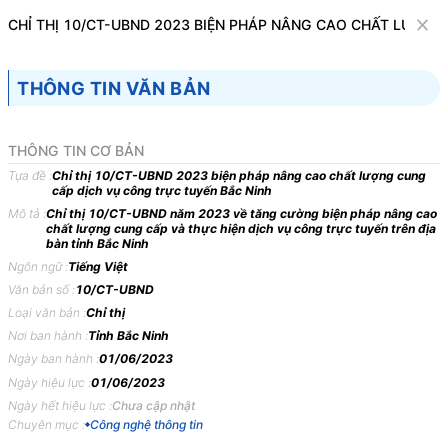
Văn bản
CHỈ THỊ 10/CT-UBND 2023 BIỆN PHÁP NÂNG CAO CHẤT LƯỢN
Tìm kiếm
Tải về
Cỡ chữ
THÔNG TIN VĂN BẢN
1
x
Chỉ thị 10/CT-UBND 2023 biện pháp nâng
THÔNG TIN CƠ BẢN
cao chất lượng cung cấp dịch vụ công trực
Tựa đề :
Chỉ thị 10/CT-UBND 2023 biện pháp nâng cao chất lượng cung
cấp dịch vụ công trực tuyến Bắc Ninh
tuyến Bắc Ninh
Mô tả :
Chỉ thị 10/CT-UBND năm 2023 về tăng cường biện pháp nâng cao
chất lượng cung cấp và thực hiện dịch vụ công trực tuyến trên địa
Công nghệ thông tin
bàn tỉnh Bắc Ninh
Ngôn ngữ :
Tiếng Việt
Văn bản số :
10/CT-UBND
ỦY BAN NHÂN DÂN
CỘNG HÒA XÃ HỘI CHỦ
Loại văn bản :
Chỉ thị
TỈNH BẮC NINH
NGHĨA VIỆT NAM
Nơi ban hành :
Tỉnh Bắc Ninh
-------
Độc lập - Tự do - Hạnh
Ngày ban hành :
01/06/2023
phúc
Ngày hiệu lực :
01/06/2023
---------------
Ngày hết hiệu lực :
Chưa cập nhật
Số: 10/CT-UBND
Bắc Ninh, ngày 01 tháng 6
Chuyên mục :
Công nghệ thông tin