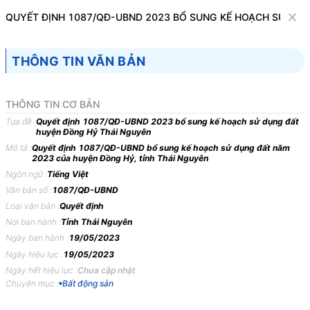
Văn bản
QUYẾT ĐỊNH 1087/QĐ-UBND 2023 BỔ SUNG KẾ HOẠCH SỬ DỤ
Tìm kiếm
Tải về
Cỡ chữ
THÔNG TIN VĂN BẢN
1
x
Quyết định 1087/QĐ-UBND 2023 bổ sung
THÔNG TIN CƠ BẢN
kế hoạch sử dụng đất huyện Đồng Hỷ Thái
Tựa đề :
Quyết định 1087/QĐ-UBND 2023 bổ sung kế hoạch sử dụng đất
huyện Đồng Hỷ Thái Nguyên
Nguyên
Mô tả :
Quyết định 1087/QĐ-UBND bổ sung kế hoạch sử dụng đất năm
2023 của huyện Đồng Hỷ, tỉnh Thái Nguyên
Bất động sản
Ngôn ngữ :
Tiếng Việt
Văn bản số :
1087/QĐ-UBND
ỦY BAN NHÂN DÂN
CỘNG HÒA XÃ HỘI CHỦ
Loại văn bản :
Quyết định
TỈNH THÁI NGUYÊN
NGHĨA VIỆT NAM
Nơi ban hành :
Tỉnh Thái Nguyên
-------
Độc lập - Tự do - Hạnh
Ngày ban hành :
19/05/2023
phúc
Ngày hiệu lực :
19/05/2023
Ngày hết hiệu lực :
Chưa cập nhật
---------------
Chuyên mục :
Bất động sản
Số: 1087/QĐ-UBND
Thái Nguyên, ngày 19 tháng