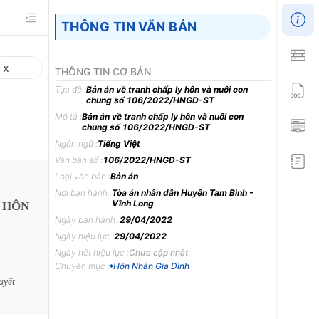
THÔNG TIN VĂN BẢN
1
x
THÔNG TIN CƠ BẢN
Tựa đề :
Bản án về tranh chấp ly hôn và nuôi con
chung số 106/2022/HNGĐ-ST
Mô tả :
Bản án về tranh chấp ly hôn và nuôi con
chung số 106/2022/HNGĐ-ST
Ngôn ngữ :
Tiếng Việt
Văn bản số :
106/2022/HNGĐ-ST
Loại văn bản :
Bản án
Nơi ban hành :
Tòa án nhân dân Huyện Tam Bình -
Vĩnh Long
HÔN
Ngày ban hành :
29/04/2022
Ngày hiệu lực :
29/04/2022
Ngày hết hiệu lực :
Chưa cập nhật
Chuyên mục :
Hôn Nhân Gia Đình
uyết