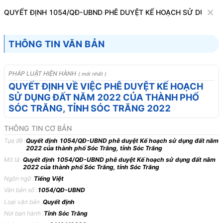
Văn bản
QUYẾT ĐỊNH 1054/QĐ-UBND PHÊ DUYỆT KẾ HOẠCH SỬ DỤNG Đ
Tìm kiếm
Tải về
Cỡ chữ
THÔNG TIN VĂN BẢN
1
x
Quyết định 1054/QĐ-UBND phê duyệt Kế
PHÁP LUẬT HIỆN HÀNH
( mới nhất )
hoạch sử dụng đất năm 2022 của thành
QUYẾT ĐỊNH VỀ VIỆC PHÊ DUYỆT KẾ HOẠCH
SỬ DỤNG ĐẤT NĂM 2022 CỦA THÀNH PHỐ
phố Sóc Trăng, tỉnh Sóc Trăng
SÓC TRĂNG, TỈNH SÓC TRĂNG 2022
Bất động sản
THÔNG TIN CƠ BẢN
Tựa đề :
Quyết định 1054/QĐ-UBND phê duyệt Kế hoạch sử dụng đất năm
ỦY BAN NHÂN DÂN TỈNH
CỘNG HÒA XÃ HỘI CHỦ
2022 của thành phố Sóc Trăng, tỉnh Sóc Trăng
SÓC TRĂNG -------
Độc lập - Tự do - Hạnh ph
Mô tả :
Quyết định 1054/QĐ-UBND phê duyệt Kế hoạch sử dụng đất năm
2022 của thành phố Sóc Trăng, tỉnh Sóc Trăng
Số: 1054/QĐ-UBND
Sóc Trăng, ngày
Ngôn ngữ :
Tiếng Việt
Văn bản số :
1054/QĐ-UBND
QUYẾT
ĐỊNH
Loại văn bản :
Quyết định
Nơi ban hành :
Tỉnh Sóc Trăng
VỀ
VIỆC
PHÊ
DUYỆT
KẾ
HOẠCH
SỬ
DỤNG
ĐẤT
NĂM
2022