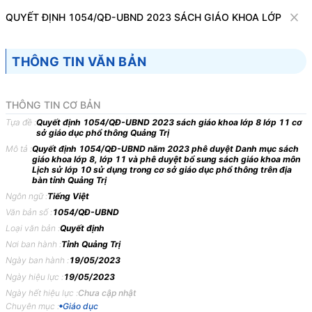
Văn bản
QUYẾT ĐỊNH 1054/QĐ-UBND 2023 SÁCH GIÁO KHOA LỚP 8 LỚ
Tìm kiếm
Tải về
Cỡ chữ
THÔNG TIN VĂN BẢN
1
x
Quyết định 1054/QĐ-UBND 2023 sách
THÔNG TIN CƠ BẢN
giáo khoa lớp 8 lớp 11 cơ sở giáo dục phổ
Tựa đề :
Quyết định 1054/QĐ-UBND 2023 sách giáo khoa lớp 8 lớp 11 cơ
sở giáo dục phổ thông Quảng Trị
thông Quảng Trị
Mô tả :
Quyết định 1054/QĐ-UBND năm 2023 phê duyệt Danh mục sách
giáo khoa lớp 8, lớp 11 và phê duyệt bổ sung sách giáo khoa môn
Giáo dục
Lịch sử lớp 10 sử dụng trong cơ sở giáo dục phổ thông trên địa
bàn tỉnh Quảng Trị
Ngôn ngữ :
Tiếng Việt
ỦY BAN NHÂN DÂN
CỘNG HÒA XÃ HỘI CHỦ
Văn bản số :
1054/QĐ-UBND
TỈNH QUẢNG TRỊ
NGHĨA VIỆT NAM
Loại văn bản :
Quyết định
-------
Độc lập - Tự do - Hạnh
Nơi ban hành :
Tỉnh Quảng Trị
phúc
Ngày ban hành :
19/05/2023
---------------
Ngày hiệu lực :
19/05/2023
Ngày hết hiệu lực :
Chưa cập nhật
Số: 1054/QĐ-UBND
Quảng Trị, ngày 19 tháng 5
Chuyên mục :
Giáo dục