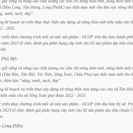
c
giữ
vững
và
nâng
cao
chất
lượng
các
tiêu
chí
nông
thôn
mới,
nông
thôn
mới
ã
(Hòa
Long,
Tân
Hưng,
Long
Phước)
tạo
diện
mạo
mới
cho
khu
vực
nông
thô
g,
xanh,
sạch,
đẹp”.
ng
kế
hoạch
và
triển
khai
thực
hiện
xây
dựng
xã
nông
thôn
mới
kiểu
mẫu
cho
0
22
-
2025.
c
triển
khai
chương
trình
mỗi
xã
một
sản
phẩm
-
OCOP
trên
địa
bàn
thành
phố
g
năm
2023
tổ
chức
đánh
giá
phân
hạng
cấp
tỉnh
cho
02
sản
phẩm
đạt
tiêu
chu
lên.
Phú
Mỹ:
c
giữ
vững
và
nâng
cao
chất
lượng
các
tiêu
chí
nông
thôn
mới,
nông
thôn
mới
ã
(Tân
Hòa,
Tân
Hải,
Tóc
Tiên,
Sông
Xoài,
Châu
Pha)
tạo
diện
mạo
mới
cho
n,
đảm
bảo
“sáng,
xanh,
sạch,
đẹp”.
ng
kế
hoạch
và
triển
khai
xây
dựng
xã
nông
thôn
mới
nâng
cao
cho
xã
Tân
Hòa
kiểu
mẫu
cho
xã
Sông
Xoài
giai
đoạn
2022
-
2025.
c
triển
khai
chương
trình
mỗi
xã
một
sản
phẩm
-
OCOP
trên
địa
bàn
thị
xã.
Ph
m
2023
tổ
chức
đánh
giá
phân
hạng
cấp
tỉnh
cho
02
sản
phẩm
đạt
tiêu
chuẩn
ên.
n
Long
Điền: