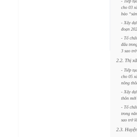
-
Tiếp
tụ
cho
03
x
bảo
“sán
-
Xây
dự
đoạn
20
-
Tổ
chứ
đấu
tron
3
sao
trở
2.2.
Thị
xã
-
Tiếp
tụ
cho
05
x
nông
thô
-
Xây
dự
thôn
mới
-
Tổ
chứ
trong
nă
sao
trở
l
2.3.
Huyệ