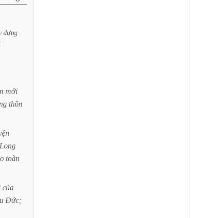
y
dựng
:
n
mới
ng
thôn
yện
Long
ao
toàn
i
của
u
Đức;