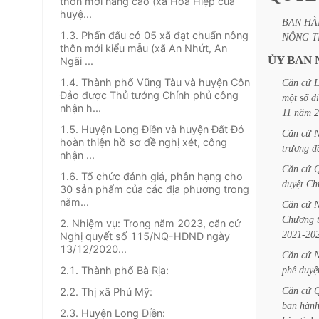
thôn mới nâng cao (xã Hòa Hiệp của
huyệ...
BAN
HÀ
1.3. Phấn đấu có 05 xã đạt chuẩn nông
NÔNG
T
thôn mới kiểu mẫu (xã An Nhứt, An
ỦY
BAN
Ngãi ...
1.4. Thành phố Vũng Tàu và huyện Côn
Căn
cứ
L
Đảo được Thủ tướng Chính phủ công
một
số
đ
nhận h...
11
năm
2
1.5. Huyện Long Điền và huyện Đất Đỏ
Căn
cứ
N
hoàn thiện hồ sơ đề nghị xét, công
trương
đ
nhận ...
Căn
cứ
Q
1.6. Tổ chức đánh giá, phân hạng cho
duyệt
Ch
30 sản phẩm của các địa phương trong
năm...
Căn
cứ
N
Chương
2. Nhiệm vụ: Trong năm 2023, căn cứ
2021-20
Nghị quyết số 115/NQ-HĐND ngày
13/12/2020...
Căn
cứ
N
2.1. Thành phố Bà Rịa:
phê
duyệ
Căn
cứ
Q
2.2. Thị xã Phú Mỹ:
ban
hàn
2.3. Huyện Long Điền: