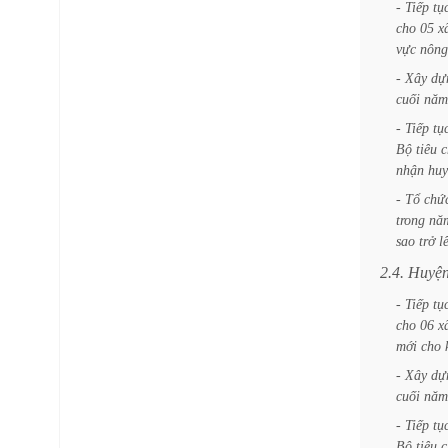
-
Tiếp
tụ
cho
05
x
vực
nông
-
Xây
dự
cuối
năm
-
Tiếp
tụ
Bộ
tiêu
c
nhận
huy
-
Tổ
chứ
trong
nă
sao
trở
l
2.4.
Huyệ
-
Tiếp
tụ
cho
06
x
mới
cho
-
Xây
dự
cuối
năm
-
Tiếp
tụ
Bộ
tiêu
c