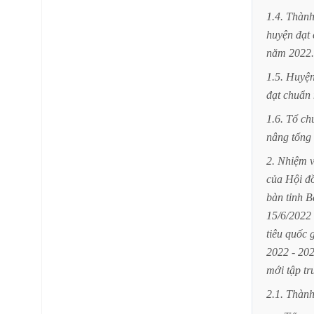
1.4.
Thàn
huyện
đạt
năm
2022.
1.5.
Huyệ
đạt
chuẩn
1.6.
Tổ
ch
nâng
tổng
2.
Nhiệm
của
Hội
đ
bàn
tỉnh
B
15/6/2022
tiêu
quốc
2022
-
202
mới
tập
tr
2.1.
Thàn