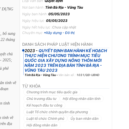
Loại văn bản :
Quyết định
Nơi ban hành :
Tỉnh Bà Rịa - Vũng Tàu
Y
DỰNG
Ngày ban hành :
05/05/2023
Ngày hiệu lực :
05/05/2023
Ngày hết hiệu lực :
Chưa cập nhật
Chuyên mục :
Xây dựng - Đô thị
,
bổ
sung
22
tháng
DANH SÁCH PHÁP LUẬT HIỆN HÀNH
2023
-
QUYẾT ĐỊNH BAN HÀNH KẾ HOẠCH
uyệt
chủ
THỰC HIỆN CHƯƠNG TRÌNH MỤC TIÊU
-
2025;
QUỐC GIA XÂY DỰNG NÔNG THÔN MỚI
NĂM 2023 TRÊN ĐỊA BÀN TỈNH BÀ RỊA -
ủ
phê
VŨNG TÀU 2023
Tỉnh Bà Rịa - Vũng Tàu
-
Văn bản số :
1031/QĐ-UBND
ân
tỉnh
về
TỪ KHÓA
đoạn
Chương trình mục tiêu quốc gia
Chủ trương đầu tư
Hội đồng nhân dân tỉnh
ân
tỉnh
Kế hoạch đầu tư công
Luật Tổ chức chính quyền địa phương
n
tỉnh
về
Luật tổ chức Chính phủ
Ủy ban nhân dân
trên
địa
Hội đồng nhân dân