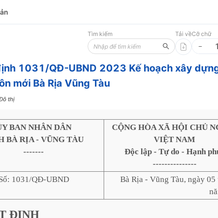
bản
Tìm kiếm
Tải về
Cỡ chữ
định 1031/QĐ-UBND 2023 Kế hoạch xây dựn
ôn mới Bà Rịa Vũng Tàu
Đô thị
ỦY BAN NHÂN DÂN
CỘNG HÒA XÃ HỘI CHỦ N
H BÀ RỊA - VŨNG TÀU
VIỆT NAM
-------
Độc lập - Tự do - Hạnh ph
---------------
Số: 1031/QĐ-UBND
Bà Rịa - Vũng Tàu, ngày 05 
nă
T
ĐỊNH