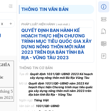
THÔNG TIN VĂN BẢN
1
x
PHÁP LUẬT HIỆN HÀNH
( mới nhất )
QUYẾT ĐỊNH BAN HÀNH KẾ
g
HOẠCH THỰC HIỆN CHƯƠNG
TRÌNH MỤC TIÊU QUỐC GIA XÂY
DỰNG NÔNG THÔN MỚI NĂM
2023 TRÊN ĐỊA BÀN TỈNH BÀ
RỊA - VŨNG TÀU 2023
GHĨA
THÔNG TIN CƠ BẢN
Tựa đề :
Quyết định 1031/QĐ-UBND 2023 Kế hoạch
úc
xây dựng nông thôn mới Bà Rịa Vũng Tàu
Mô tả :
Quyết định 1031/QĐ-UBND năm 2023 Kế
hoạch thực hiện Chương trình mục tiêu quốc
tháng 5
gia xây dựng nông thôn mới năm 2023 trên
địa bàn tỉnh Bà Rịa - Vũng Tàu
m 2023
Ngôn ngữ :
Tiếng Việt
Văn bản số :
1031/QĐ-UBND