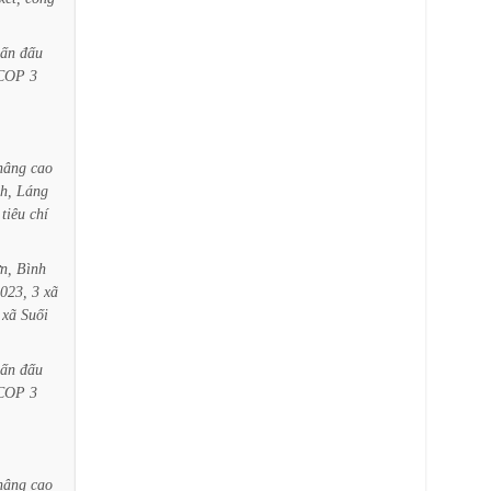
ấn
đấu
COP
3
nâng
cao
h,
Láng
tiêu
chí
n,
Bình
023,
3
xã
xã
Suối
ấn
đấu
COP
3
nâng
cao