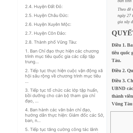
bàn
tỉnh
2.4. Huyện Đất Đỏ:
Theo
đề
2.5. Huyện Châu Đức:
ngày
27
gia
xây
2.6. Huyện Xuyên Mộc:
QUYẾ
2.7. Huyện Côn Đảo:
2.8. Thành phố Vũng Tàu:
Điều
1.
Ba
1. Ban Chỉ đạo thực hiện các chương
tiêu
quốc
trình mục tiêu quốc gia các cấp tập
Tàu.
trung...
2. Tiếp tục thực hiện cuộc vận động xã
Điều
2.
Qu
hội sâu rộng về chương trình mục tiêu
Điều
3.
Ch
...
UBND
cá
3. Tiếp tục tổ chức các lớp tập huấn,
bồi dưỡng cho cán bộ tham gia chỉ
thành
viên
đạo, ...
Vũng
Tàu
4. Ban hành các văn bản chỉ đạo,
hướng dẫn thực hiện: Giám đốc các Sở,
ban, n...
5. Tiếp tục tăng cường công tác lãnh