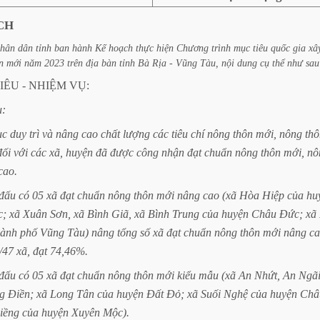
CH
hân
dân
tỉnh
ban
hành
Kế
hoạch
thực
hiện
Chương
trình
mục
tiêu
quốc
gia
xâ
n
mới
năm
2023
trên
địa
bàn
tỉnh
Bà
Rịa
-
Vũng
Tàu,
nội
dung
cụ
thể
như
sau
IÊU
-
NHIỆM
VỤ:
u:
ục
duy
trì
và
nâng
cao
chất
lượng
các
tiêu
chí
nông
thôn
mới,
nông
thô
đối
với
các
xã,
huyện
đã
được
công
nhận
đạt
chuẩn
nông
thôn
mới,
nô
cao.
đấu
có
05
xã
đạt
chuẩn
nông
thôn
mới
nâng
cao
(xã
Hòa
Hiệp
của
hu
c;
xã
Xuân
Sơn,
xã
Bình
Giã,
xã
Bình
Trung
của
huyện
Châu
Đức;
xã
hành
phố
Vũng
Tàu)
nâng
tổng
số
xã
đạt
chuẩn
nông
thôn
mới
nâng
c
/47
xã,
đạt
74,46%.
đấu
có
05
xã
đạt
chuẩn
nông
thôn
mới
kiểu
mẫu
(xã
An
Nhứt,
An
Ngã
g
Điền;
xã
Long
Tân
của
huyện
Đất
Đỏ;
xã
Suối
Nghệ
của
huyện
Châ
iềng
của
huyện
Xuyên
Mộc).