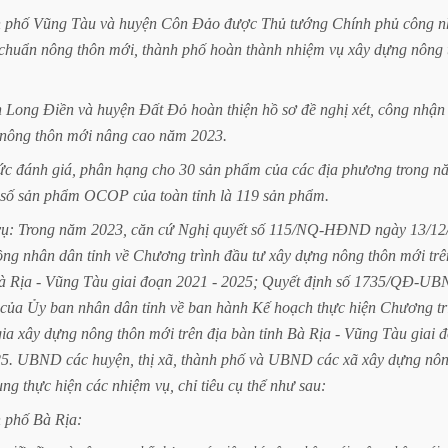
h
phố
Vũng
Tàu
và
huyện
Côn
Đảo
được
Thủ
tướng
Chính
phủ
công
n
chuẩn
nông
thôn
mới,
thành
phố
hoàn
thành
nhiệm
vụ
xây
dựng
nông
n
Long
Điền
và
huyện
Đất
Đỏ
hoàn
thiện
hồ
sơ
đề
nghị
xét,
công
nhận
nông
thôn
mới
nâng
cao
năm
2023.
ức
đánh
giá,
phân
hạng
cho
30
sản
phẩm
của
các
địa
phương
trong
n
số
sản
phẩm
OCOP
của
toàn
tỉnh
là
119
sản
phẩm.
vụ:
Trong
năm
2023,
căn
cứ
Nghị
quyết
số
115/NQ-HĐND
ngày
13/12
ồng
nhân
dân
tỉnh
về
Chương
trình
đầu
tư
xây
dựng
nông
thôn
mới
trê
à
Rịa
-
Vũng
Tàu
giai
đoạn
2021
-
2025;
Quyết
định
số
1735/QĐ-UB
của
Ủy
ban
nhân
dân
tỉnh
về
ban
hành
Kế
hoạch
thực
hiện
Chương
t
gia
xây
dựng
nông
thôn
mới
trên
địa
bàn
tỉnh
Bà
Rịa
-
Vũng
Tàu
giai
đ
5.
UBND
các
huyện,
thị
xã,
thành
phố
và
UBND
các
xã
xây
dựng
nô
ung
thực
hiện
các
nhiệm
vụ,
chỉ
tiêu
cụ
thể
như
sau:
h
phố
Bà
Rịa: