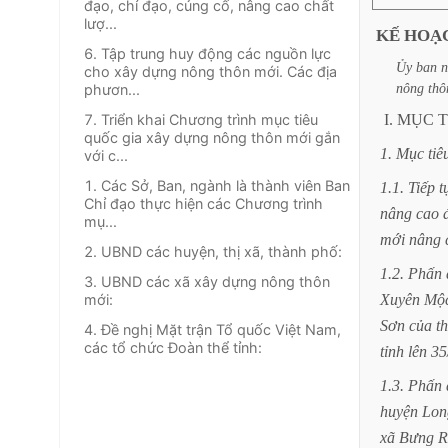
đạo, chỉ đạo, củng cố, nâng cao chất
lượ...
KẾ
HOẠ
6. Tập trung huy động các nguồn lực
Ủy
ban
n
cho xây dựng nông thôn mới. Các địa
nông
thô
phươn...
7. Triển khai Chương trình mục tiêu
I.
MỤC
T
quốc gia xây dựng nông thôn mới gắn
1.
Mục
tiê
với c...
1. Các Sở, Ban, ngành là thành viên Ban
1.1.
Tiếp
t
Chỉ đạo thực hiện các Chương trình
nâng
cao
mụ...
mới
nâng
2. UBND các huyện, thị xã, thành phố:
1.2.
Phấn
3. UBND các xã xây dựng nông thôn
mới:
Xuyên
Mộ
Sơn
của
t
4. Đề nghị Mặt trận Tổ quốc Việt Nam,
các tổ chức Đoàn thể tỉnh:
tỉnh
lên
35
1.3.
Phấn
huyện
Lon
xã
Bưng
R