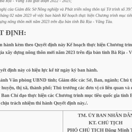
Bà
Rịa
-
Vũng
Tàu
giai
đoạn
2022
-
2025;
nghị
của
Giám
đốc
Sở
Nông
nghiệp
và
Phát
triển
nông
thôn
tại
Tờ
trình
số
39/
tháng
02
năm
2023
về
việc
ban
hành
Kế
hoạch
thực
hiện
Chương
trình
mục
tiê
dựng
nông
thôn
mới
năm
2023
trên
địa
bàn
tỉnh
Bà
Rịa
-
Vũng
Tàu.
T
ĐỊNH:
n
hành
kèm
theo
Quyết
định
này
Kế
hoạch
thực
hiện
Chương
trì
gia
xây
dựng
nông
thôn
mới
năm
2023
trên
địa
bàn
tỉnh
Bà
Rịa
-
V
yết
định
này
có
hiệu
lực
kể
từ
ngày
ký
ban
hành.
ánh
Văn
phòng
UBND
tỉnh;
Giám
đốc
các
Sở,
Ban,
ngành;
Chủ
t
c
huyện,
thị
xã,
thành
phố;
Thủ
trưởng
các
đơn
vị
có
liên
quan
và
Ban
Chỉ
đạo
thực
hiện
các
Chương
trình
mục
tiêu
quốc
gia
tỉnh
chịu
trách
nhiệm
thi
hành
Quyết
định
này./.
TM. ỦY BAN NHÂN DÂ
KT. CHỦ TỊCH
PHÓ CHỦ TỊCH Đặng Minh 