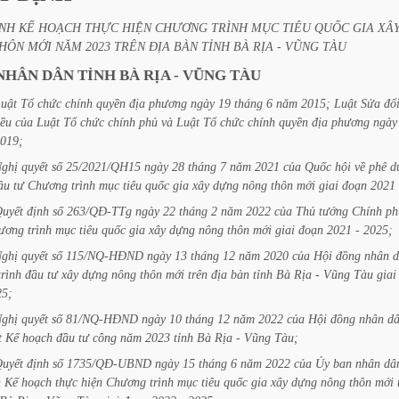
NH
KẾ
HOẠCH
THỰC
HIỆN
CHƯƠNG
TRÌNH
MỤC
TIÊU
QUỐC
GIA
XÂ
HÔN
MỚI
NĂM
2023
TRÊN
ĐỊA
BÀN
TỈNH
BÀ
RỊA
-
VŨNG
TÀU
NHÂN
DÂN
TỈNH
BÀ
RỊA
-
VŨNG
TÀU
uật
Tổ
chức
chính
quyền
địa
phương
ngày
19
tháng
6
năm
2015;
Luật
Sửa
đổi
iều
của
Luật
Tổ
chức
chính
phủ
và
Luật
Tổ
chức
chính
quyền
địa
phương
ngày
019;
ghị
quyết
số
25/2021/QH15
ngày
28
tháng
7
năm
2021
của
Quốc
hội
về
phê
d
ầu
tư
Chương
trình
mục
tiêu
quốc
gia
xây
dựng
nông
thôn
mới
giai
đoạn
2021
uyết
định
số
263/QĐ-TTg
ngày
22
tháng
2
năm
2022
của
Thủ
tướng
Chính
ph
ương
trình
mục
tiêu
quốc
gia
xây
dựng
nông
thôn
mới
giai
đoạn
2021
-
2025;
ghị
quyết
số
115/NQ-HĐND
ngày
13
tháng
12
năm
2020
của
Hội
đồng
nhân
d
trình
đầu
tư
xây
dựng
nông
thôn
mới
trên
địa
bàn
tỉnh
Bà
Rịa
-
Vũng
Tàu
giai
25;
ghị
quyết
số
81/NQ-HĐND
ngày
10
tháng
12
năm
2022
của
Hội
đồng
nhân
d
t
Kế
hoạch
đầu
tư
công
năm
2023
tỉnh
Bà
Rịa
-
Vũng
Tàu;
uyết
định
số
1735/QĐ-UBND
ngày
15
tháng
6
năm
2022
của
Ủy
ban
nhân
dâ
h
Kế
hoạch
thực
hiện
Chương
trình
mục
tiêu
quốc
gia
xây
dựng
nông
thôn
mới