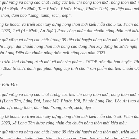
c
giữ
vững
và
nâng
cao
chất
lượng
các
tiêu
chí
nông
thôn
mới,
nông
thôn
mới
ã
(An
Ngãi,
An
Nhứt,
Tam
Phước,
Phước
Hưng,
Phước
Tỉnh)
tạo
diện
mạo
mớ
thôn,
đảm
bảo
“sáng,
xanh,
sạch,
đẹp”.
ng
kế
hoạch
và
triển
khai
xây
dựng
nông
thôn
mới
kiểu
mẫu
cho
5
xã.
Phấn
đấ
2023,
2
xã
(An
Nhứt,
An
Ngãi)
được
công
nhận
đạt
chuẩn
nông
thôn
mới
kiể
c
giữ
vững
và
nâng
cao
chất
lượng
09
tiêu
chí
huyện
nông
thôn
mới,
triển
khai
hí
huyện
đạt
chuẩn
nông
thôn
mới
nâng
cao
đồng
thời
xây
dựng
hồ
sơ
đề
nghị
ện
Long
Điền
đạt
chuẩn
nông
thôn
mới
nâng
cao
năm
2023.
c
triển
khai
chương
trình
mỗi
xã
một
sản
phẩm
-
OCOP
trên
địa
bàn
huyện.
Ph
m
2023
tổ
chức
đánh
giá
phân
hạng
cấp
tỉnh
cho
4
sản
phẩm
đạt
tiêu
chuẩn
O
ên.
n
Đất
Đỏ:
c
giữ
vững
và
nâng
cao
chất
lượng
các
tiêu
chí
nông
thôn
mới,
nông
thôn
mới
ã
(Long
Tân,
Láng
Dài,
Long
Mỹ,
Phước
Hội,
Phước
Long
Thọ,
Lộc
An)
tạo
d
khu
vực
nông
thôn,
đảm
bảo
“sáng,
xanh,
sạch,
đẹp”.
ng
kế
hoạch
và
triển
khai
xây
dựng
nông
thôn
mới
kiểu
mẫu
cho
6
xã.
Phấn
đấ
2023,
xã
Long
Tân
được
công
nhận
đạt
chuẩn
nông
thôn
mới
kiểu
mẫu.
c
giữ
vững
và
nâng
cao
chất
lượng
09
tiêu
chí
huyện
nông
thôn
mới,
triển
khai
hí
huyện
đạt
chuẩn
nông
thôn
mới
nâng
cao
đồng
thời
xây
dựng
hồ
sơ
đề
nghị