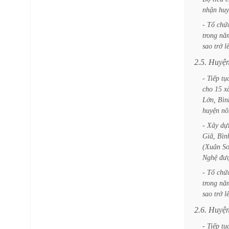
nhận
huy
-
Tổ
chứ
trong
nă
sao
trở
l
2.5.
Huyệ
-
Tiếp
tụ
cho
15
x
Lớn,
Bìn
huyện
nô
-
Xây
dự
Giã,
Bìn
(Xuân
Sơ
Nghệ
đư
-
Tổ
chứ
trong
nă
sao
trở
l
2.6.
Huyệ
-
Tiếp
tụ