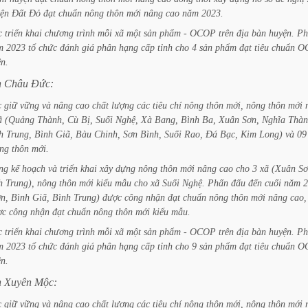
ện
Đất
Đỏ
đạt
chuẩn
nông
thôn
mới
nâng
cao
năm
2023.
c
triển
khai
chương
trình
mỗi
xã
một
sản
phẩm
-
OCOP
trên
địa
bàn
huyện.
Ph
m
2023
tổ
chức
đánh
giá
phân
hạng
cấp
tỉnh
cho
4
sản
phẩm
đạt
tiêu
chuẩn
O
ên.
n
Châu
Đức:
c
giữ
vững
và
nâng
cao
chất
lượng
các
tiêu
chí
nông
thôn
mới,
nông
thôn
mới
ã
(Quảng
Thành,
Cù
Bị,
Suối
Nghệ,
Xà
Bang,
Bình
Ba,
Xuân
Sơn,
Nghĩa
Thàn
h
Trung,
Bình
Giã,
Bàu
Chinh,
Sơn
Bình,
Suối
Rao,
Đá
Bạc,
Kim
Long)
và
09
ng
thôn
mới.
ng
kế
hoạch
và
triển
khai
xây
dựng
nông
thôn
mới
nâng
cao
cho
3
xã
(Xuân
Sơ
h
Trung),
nông
thôn
mới
kiểu
mẫu
cho
xã
Suối
Nghệ.
Phấn
đấu
đến
cuối
năm
2
n,
Bình
Giã,
Bình
Trung)
được
công
nhận
đạt
chuẩn
nông
thôn
mới
nâng
cao,
ợc
công
nhận
đạt
chuẩn
nông
thôn
mới
kiểu
mẫu.
c
triển
khai
chương
trình
mỗi
xã
một
sản
phẩm
-
OCOP
trên
địa
bàn
huyện.
Ph
m
2023
tổ
chức
đánh
giá
phân
hạng
cấp
tỉnh
cho
9
sản
phẩm
đạt
tiêu
chuẩn
O
ên.
n
Xuyên
Mộc:
c
giữ
vững
và
nâng
cao
chất
lượng
các
tiêu
chí
nông
thôn
mới,
nông
thôn
mới