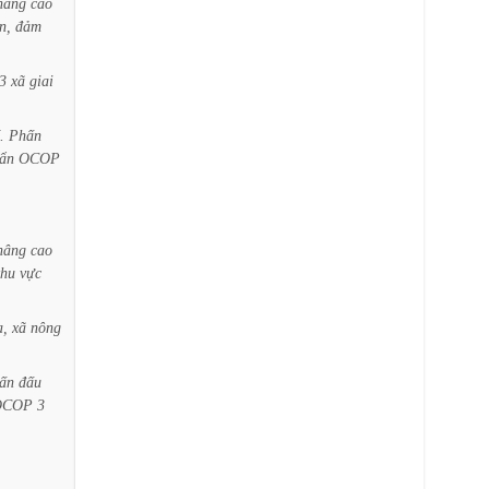
nâng
cao
n,
đảm
3
xã
giai
.
Phấn
ẩn
OCOP
nâng
cao
khu
vực
,
xã
nông
ấn
đấu
OCOP
3