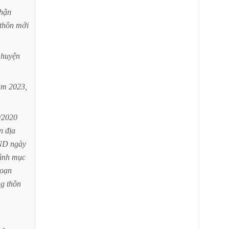
hận
thôn
mới
huyện
ăm
2023,
/2020
n
địa
ND
ngày
rình
mục
oạn
ng
thôn