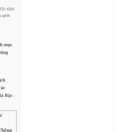
TTr-SNN
u
quốc
nh
mục
ũng
ịch
các
Bà
Rịa
-
N
Thông