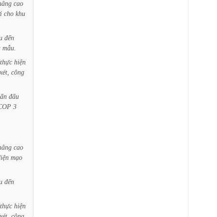
nâng
cao
i
cho
khu
u
đến
u
mẫu.
thực
hiện
xét,
công
ấn
đấu
COP
3
nâng
cao
iện
mạo
u
đến
thực
hiện
xét,
công