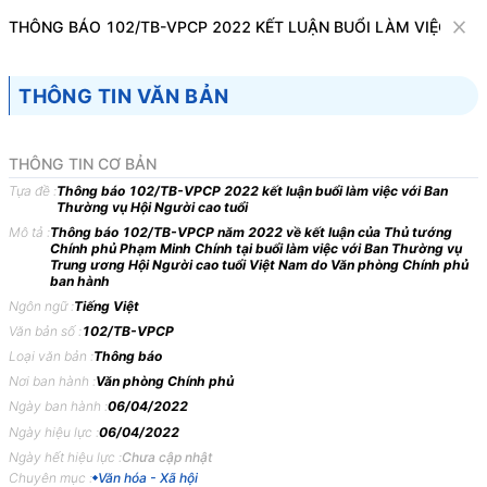
Văn bản
THÔNG BÁO 102/TB-VPCP 2022 KẾT LUẬN BUỔI LÀM VIỆC VỚI
Tìm kiếm
Tải về
Cỡ chữ
THÔNG TIN VĂN BẢN
1
x
Thông báo 102/TB-VPCP 2022 kết luận
THÔNG TIN CƠ BẢN
buổi làm việc với Ban Thường vụ Hội Người
Tựa đề :
Thông báo 102/TB-VPCP 2022 kết luận buổi làm việc với Ban
Thường vụ Hội Người cao tuổi
cao tuổi
Mô tả :
Thông báo 102/TB-VPCP năm 2022 về kết luận của Thủ tướng
Chính phủ Phạm Minh Chính tại buổi làm việc với Ban Thường vụ
Văn hóa - Xã hội
Trung ương Hội Người cao tuổi Việt Nam do Văn phòng Chính phủ
ban hành
Ngôn ngữ :
Tiếng Việt
VĂN PHÒNG
CỘNG HÒA XÃ HỘI CHỦ
Văn bản số :
102/TB-VPCP
CHÍNH PHỦ
NGHĨA VIỆT NAM
Loại văn bản :
Thông báo
-------
Độc lập - Tự do - Hạnh phúc
Nơi ban hành :
Văn phòng Chính phủ
---------------
Ngày ban hành :
06/04/2022
Ngày hiệu lực :
06/04/2022
Số: 102/TB-VPCP
Hà Nội, ngày 06 tháng 4 năm
Ngày hết hiệu lực :
Chưa cập nhật
2022
Chuyên mục :
Văn hóa - Xã hội