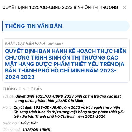
Văn bản
QUYẾT ĐỊNH 1025/QĐ-UBND 2023 BÌNH ỔN THỊ TRƯỜNG CÁC 
Tìm kiếm
Tải về
Cỡ chữ
THÔNG TIN VĂN BẢN
1
x
Quyết định 1025/QĐ-UBND 2023 bình ổn
PHÁP LUẬT HIỆN HÀNH
( mới nhất )
thị trường các mặt hàng dược phẩm thiết
QUYẾT ĐỊNH BAN HÀNH KẾ HOẠCH THỰC HIỆN
CHƯƠNG TRÌNH BÌNH ỔN THỊ TRƯỜNG CÁC
yếu Hồ Chí Minh
MẶT HÀNG DƯỢC PHẨM THIẾT YẾU TRÊN ĐỊA
Thương mại
Thể thao - Y tế
BÀN THÀNH PHỐ HỒ CHÍ MINH NĂM 2023-
2024 2023
ỦY BAN NHÂN DÂN
CỘNG HÒA XÃ HỘI CHỦ
THÔNG TIN CƠ BẢN
THÀNH PHỐ HỒ CHÍ
NGHĨA VIỆT NAM
Tựa đề :
Quyết định 1025/QĐ-UBND 2023 bình ổn thị trường các mặt
MINH
Độc lập - Tự do - Hạnh
hàng dược phẩm thiết yếu Hồ Chí Minh
Mô tả :
Quyết định 1025/QĐ-UBND năm 2023 về Kế hoạch thực hiện
-------
phúc
Chương trình bình ổn thị trường mặt hàng dược phẩm thiết yếu
---------------
trên địa bàn Thành phố Hồ Chí Minh năm 2023-2024
Ngôn ngữ :
Tiếng Việt
Số: 1025/QĐ-UBND
Thành phố Hồ Chí Minh,
Văn bản số :
1025/QĐ-UBND