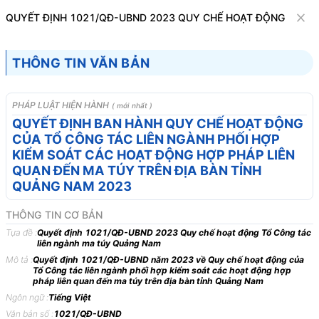
Văn bản
QUYẾT ĐỊNH 1021/QĐ-UBND 2023 QUY CHẾ HOẠT ĐỘNG TỔ C
Tìm kiếm
Tải về
Cỡ chữ
THÔNG TIN VĂN BẢN
1
x
Quyết định 1021/QĐ-UBND 2023 Quy
PHÁP LUẬT HIỆN HÀNH
( mới nhất )
chế hoạt động Tổ Công tác liên ngành ma
QUYẾT ĐỊNH BAN HÀNH QUY CHẾ HOẠT ĐỘNG
CỦA TỔ CÔNG TÁC LIÊN NGÀNH PHỐI HỢP
túy Quảng Nam
KIỂM SOÁT CÁC HOẠT ĐỘNG HỢP PHÁP LIÊN
Bộ máy hành chính
Văn hóa - Xã hội
QUAN ĐẾN MA TÚY TRÊN ĐỊA BÀN TỈNH
QUẢNG NAM 2023
ỦY BAN NHÂN DÂN
CỘNG HÒA XÃ HỘI CHỦ
THÔNG TIN CƠ BẢN
TỈNH QUẢNG NAM
NGHĨA VIỆT NAM
Tựa đề :
Quyết định 1021/QĐ-UBND 2023 Quy chế hoạt động Tổ Công tác
-------
Độc lập - Tự do - Hạnh
liên ngành ma túy Quảng Nam
Mô tả :
Quyết định 1021/QĐ-UBND năm 2023 về Quy chế hoạt động của
phúc
Tổ Công tác liên ngành phối hợp kiểm soát các hoạt động hợp
---------------
pháp liên quan đến ma túy trên địa bàn tỉnh Quảng Nam
Ngôn ngữ :
Tiếng Việt
Số: 1021/QĐ-UBND
Quảng Nam, ngày 23 tháng
Văn bản số :
1021/QĐ-UBND