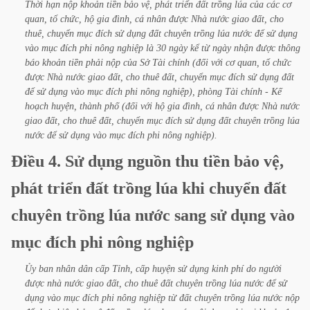
Thời
hạn
nộp
khoản
tiền
bảo
vệ,
phát
triển
đất
trồng
lúa
của
các
cơ
quan,
tổ
chức,
hộ
gia
đình,
cá
nhân
được
Nhà
nước
giao
đất,
cho
thuê,
chuyển
mục
đích
sử
dụng
đất
chuyên
trồng
lúa
nước
để
sử
dụng
vào
mục
đích
phi
nông
nghiệp
là
30
ngày
kể
từ
ngày
nhận
được
thông
báo
khoản
tiền
phải
nộp
của
Sở
Tài
chính
(đối
với
cơ
quan,
tổ
chức
được
Nhà
nước
giao
đất,
cho
thuê
đất,
chuyển
mục
đích
sử
dụng
đất
để
sử
dụng
vào
mục
đích
phi
nông
nghiệp),
phòng
Tài
chính
-
Kế
hoạch
huyện,
thành
phố
(đối
với
hộ
gia
đình,
cá
nhân
được
Nhà
nước
giao
đất,
cho
thuê
đất,
chuyển
mục
đích
sử
dụng
đất
chuyên
trồng
lúa
nước
để
sử
dụng
vào
mục
đích
phi
nông
nghiệp).
Điều
4.
Sử
dụng
nguồn
thu
tiền
bảo
vệ,
phát
triển
đất
trồng
lúa
khi
chuyển
đất
chuyên
trồng
lúa
nước
sang
sử
dụng
vào
mục
đích
phi
nông
nghiệp
Ủy
ban
nhân
dân
cấp
Tỉnh,
cấp
huyện
sử
dụng
kinh
phí
do
người
được
nhà
nước
giao
đất,
cho
thuê
đất
chuyên
trồng
lúa
nước
để
sử
dụng
vào
mục
đích
phi
nông
nghiệp
từ
đất
chuyên
trồng
lúa
nước
nộp