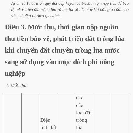
dự
án
và
Phát
triển
quỹ
đất
cấp
huyện
có
trách
nhiệm
nộp
tiền
để
bảo
vệ,
phát
triển
đất
trồng
lúa
và
thu
lại
số
tiền
này
khi
bàn
giao
đất
cho
các
chủ
đầu
tư
theo
quy
định.
Điều
3.
Mức
thu,
thời
gian
nộp
nguồn
thu
tiền
bảo
vệ,
phát
triển
đất
trồng
lúa
khi
chuyển
đất
chuyên
trồng
lúa
nước
sang
sử
dụng
vào
mục
đích
phi
nông
nghiệp
1.
Mức
thu:
Giá
của
loại đất
Diện
trồng
tích đất
lúa