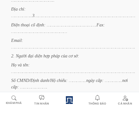
……………………………..
Địa
chỉ:
……………..3…………………………………………………………………………
Điện
thoại
cố
định:
………………………………….Fax:
………………………………………
Email:
…………………………………………………………………………………………
2.
Người
đại
diện
hợp
pháp
của
cơ
sở:
Họ
và
tên:
…………………………………………………………………………………………
Số
CMND/Định
danh/Hộ
chiếu:
…………..ngày
cấp:
…………..nơi
cấp:
………………….
Điện
thoại
cố
định:
………………………….Điện
thoại
di
động:
……………………………..
KHÁM PHÁ
THÔNG BÁO
CÁ NHÂN
TIN NHẮN
3.
Trang
thiết
bị
y
tế
thuộc
loại
B: