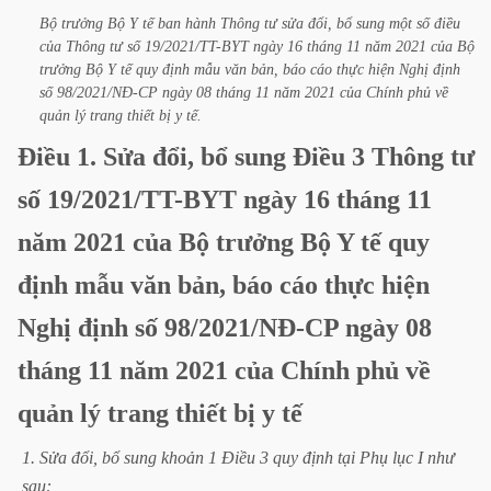
Bộ
trưởng
Bộ
Y
tế
ban
hành
Thông
tư
sửa
đổi,
bổ
sung
một
số
điều
của
Thông
tư
số
19/2021/TT-BYT
ngày
16
tháng
11
năm
2021
của
Bộ
trưởng
Bộ
Y
tế
quy
định
mẫu
văn
bản,
báo
cáo
thực
hiện
Nghị
định
số
98/2021/NĐ-CP
ngày
08
tháng
11
năm
2021
của
Chính
phủ
về
quản
lý
trang
thiết
bị
y
tế.
Điều
1.
Sửa
đổi,
bổ
sung
Điều
3
Thông
tư
số
19/2021/TT-BYT
ngày
16
tháng
11
năm
2021
của
Bộ
trưởng
Bộ
Y
tế
quy
định
mẫu
văn
bản,
báo
cáo
thực
hiện
Nghị
định
số
98/2021/NĐ-CP
ngày
08
tháng
11
năm
2021
của
Chính
phủ
về
quản
lý
trang
thiết
bị
y
tế
1.
Sửa
đổi,
bổ
sung
khoản
1
Điều
3
quy
định
tại
Phụ
lục
I
như
sau: