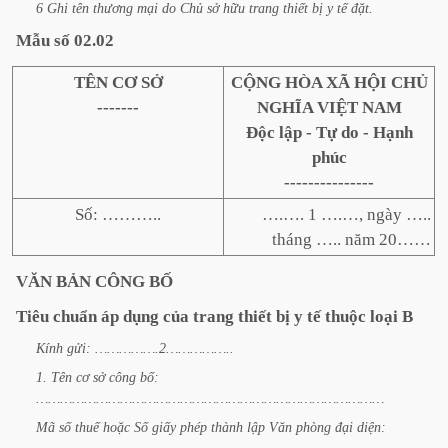
6
Ghi
tên
thương
mại
do
Chủ
sở
hữu
trang
thiết
bị
y
tế
đặt.
Mẫu
số
02.02
TÊN CƠ SỞ
CỘNG HÒA XÃ HỘI CHỦ
-------
NGHĨA VIỆT NAM
Độc lập - Tự do - Hạnh
phúc
---------------
Số: ………..
….…. 1 ….…, ngày …..
tháng ….. năm 20……
VĂN
BẢN
CÔNG
BỐ
Tiêu
chuẩn
áp
dụng
của
trang
thiết
bị
y
tế
thuộc
loại
B
Kính
gửi:
…………….2……………..
1.
Tên
cơ
sở
công
bố:
……………………………………………………………………………
Mã
số
thuế
hoặc
Số
giấy
phép
thành
lập
Văn
phòng
đại
diện: