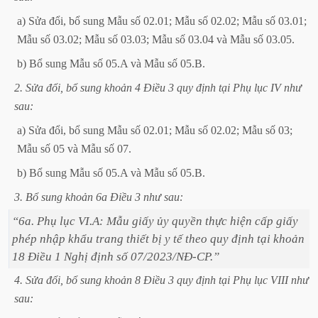
a)
Sửa
đổi,
bổ
sung
Mẫu
số
02.01;
Mẫu
số
02.02;
Mẫu
số
03.01;
Mẫu
số
03.02;
Mẫu
số
03.03;
Mẫu
số
03.04
và
Mẫu
số
03.05.
b)
Bổ
sung
Mẫu
số
05.A
và
Mẫu
số
05.B.
2.
Sửa
đổi,
bổ
sung
khoản
4
Điều
3
quy
định
tại
Phụ
lục
IV
như
sau:
a)
Sửa
đổi,
bổ
sung
Mẫu
số
02.01;
Mẫu
số
02.02;
Mẫu
số
03;
Mẫu
số
05
và
Mẫu
số
07.
b)
Bổ
sung
Mẫu
số
05.A
và
Mẫu
số
05.B.
3.
Bổ
sung
khoản
6a
Điều
3
như
sau:
“6a.
Phụ
lục
VI.A:
Mẫu
giấy
ủy
quyền
thực
hiện
cấp
giấy
phép
nhập
khẩu
trang
thiết
bị
y
tế
theo
quy
định
tại
khoản
18
Điều
1
Nghị
định
số
07/2023/NĐ-CP.”
4.
Sửa
đổi,
bổ
sung
khoản
8
Điều
3
quy
định
tại
Phụ
lục
VIII
như
sau: