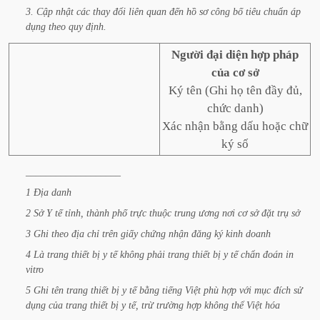
3.
Cập
nhật
các
thay
đổi
liên
quan
đến
hồ
sơ
công
bố
tiêu
chuẩn
áp
dụng
theo
quy
định.
Người đại diện hợp pháp
của cơ sở
Ký tên (Ghi họ tên đầy đủ,
chức danh)
Xác nhận bằng dấu hoặc chữ
ký số
___________________
1
Địa
danh
2
Sở
Y
tế
tỉnh,
thành
phố
trực
thuộc
trung
ương
nơi
cơ
sở
đặt
trụ
sở
3
Ghi
theo
địa
chỉ
trên
giấy
chứng
nhận
đăng
ký
kinh
doanh
4
Là
trang
thiết
bị
y
tế
không
phải
trang
thiết
bị
y
tế
chẩn
đoán
in
vitro
5
Ghi
tên
trang
thiết
bị
y
tế
bằng
tiếng
Việt
phù
hợp
với
mục
đích
sử
dụng
của
trang
thiết
bị
y
tế,
trừ
trường
hợp
không
thể
Việt
hóa