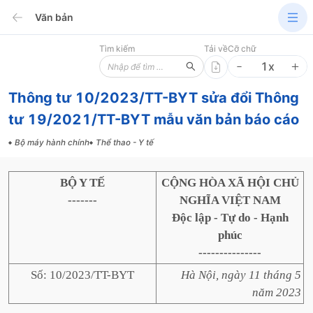
Văn bản
Tìm kiếm
Tải về
Cỡ chữ
1
x
Thông tư 10/2023/TT-BYT sửa đổi Thông
tư 19/2021/TT-BYT mẫu văn bản báo cáo
Bộ máy hành chính
Thể thao - Y tế
BỘ Y TẾ
CỘNG HÒA XÃ HỘI CHỦ
-------
NGHĨA VIỆT NAM
Độc lập - Tự do - Hạnh
phúc
---------------
Số: 10/2023/TT-BYT
Hà Nội, ngày 11 tháng 5
năm 2023