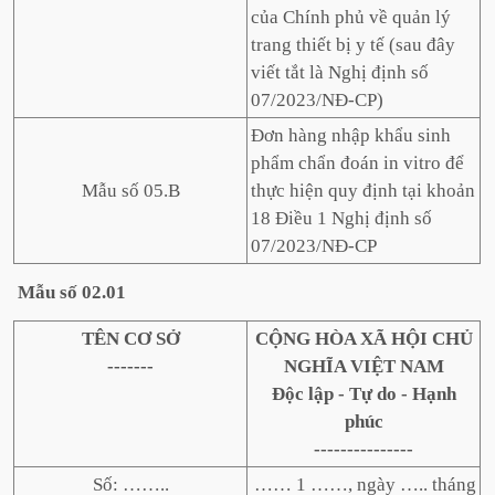
của Chính phủ về quản lý
trang thiết bị y tế (sau đây
viết tắt là Nghị định số
07/2023/NĐ-CP)
Đơn hàng nhập khẩu sinh
phẩm chẩn đoán in vitro để
Mẫu số 05.B
thực hiện quy định tại khoản
18 Điều 1 Nghị định số
07/2023/NĐ-CP
Mẫu
số
02.01
TÊN CƠ SỞ
CỘNG HÒA XÃ HỘI CHỦ
-------
NGHĨA VIỆT NAM
Độc lập - Tự do - Hạnh
phúc
---------------
Số: ……..
…… 1 ……, ngày ….. tháng