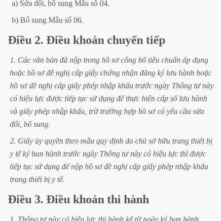
a)
Sửa
đổi,
bổ
sung
Mẫu
số
04.
b)
Bổ
sung
Mẫu
số
06.
Điều
2.
Điều
khoản
chuyển
tiếp
1.
Các
văn
bản
đã
nộp
trong
hồ
sơ
công
bố
tiêu
chuẩn
áp
dụng
hoặc
hồ
sơ
đề
nghị
cấp
giấy
chứng
nhận
đăng
ký
lưu
hành
hoặc
hồ
sơ
đề
nghị
cấp
giấy
phép
nhập
khẩu
trước
ngày
Thông
tư
này
có
hiệu
lực
được
tiếp
tục
sử
dụng
để
thực
hiện
cấp
số
lưu
hành
và
giấy
phép
nhập
khẩu,
trừ
trường
hợp
hồ
sơ
có
yêu
cầu
sửa
đổi,
bổ
sung.
2.
Giấy
ủy
quyền
theo
mẫu
quy
định
do
chủ
sở
hữu
trang
thiết
bị
y
tế
ký
ban
hành
trước
ngày
Thông
tư
này
có
hiệu
lực
thì
được
tiếp
tục
sử
dụng
để
nộp
hồ
sơ
đề
nghị
cấp
giấy
phép
nhập
khẩu
trang
thiết
bị
y
tế.
Điều
3.
Điều
khoản
thi
hành
1.
Thông
tư
này
có
hiệu
lực
thi
hành
kể
từ
ngày
ký
ban
hành.