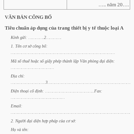
….. năm 20….
VĂN
BẢN
CÔNG
BỐ
Tiêu
chuẩn
áp
dụng
của
trang
thiết
bị
y
tế
thuộc
loại
A
Kính
gửi:
………….2………….
1.
Tên
cơ
sở
công
bố:
……………………………………………………………………………
Mã
số
thuế
hoặc
số
giấy
phép
thành
lập
Văn
phòng
đại
diện:
………………………………
Địa
chỉ:
………………………..3…………………………………………………………………
Điện
thoại
cố
định:
…………………………………..Fax:
………………………………………
Email:
…………………………………………………………………………………………
2.
Người
đại
diện
hợp
pháp
của
cơ
sở:
Họ
và
tên: