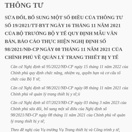
THÔNG
TƯ
SỬA
ĐỔI,
BỔ
SUNG
MỘT
SỐ
ĐIỀU
CỦA
THÔNG
TƯ
SỐ
19/2021/TT-BYT
NGÀY
16
THÁNG
11
NĂM
2021
CỦA
BỘ
TRƯỞNG
BỘ
Y
TẾ
QUY
ĐỊNH
MẪU
VĂN
BẢN,
BÁO
CÁO
THỰC
HIỆN
NGHỊ
ĐỊNH
SỐ
98/2021/NĐ-CP
NGÀY
08
THÁNG
11
NĂM
2021
CỦA
CHÍNH
PHỦ
VỀ
QUẢN
LÝ
TRANG
THIẾT
BỊ
Y
TẾ
Căn
cứ
Nghị
định
số
95/2022/NĐ-CP
ngày
15
tháng
11
năm
2022
của
Chính
phủ
quy
định
chức
năng,
nhiệm
vụ,
quyền
hạn
và
cơ
cấu
tổ
chức
của
Bộ
Y
tế;
Căn
cứ
Nghị
định
số
98/2021/NĐ-CP
ngày
08
tháng
11
năm
2021
của
Chính
phủ
về
quản
lý
trang
thiết
bị
y
tế;ii
Căn
cứ
Nghị
định
số
07/2023/NĐ-CP
ngày
03
tháng
3
năm
2023
của
Chính
phủ
sửa
đổi,
bổ
sung
một
số
điều
của
Nghị
định
số
98/2021/NĐ-CP
ngày
08
tháng
11
năm
2021
của
Chính
phủ
về
quản
lý
trang
thiết
bị
y
tế;
Theo
đề
nghị
của
Vụ
trưởng
Vụ
Trang
thiết
bị
và
Công
trình
y
tế;