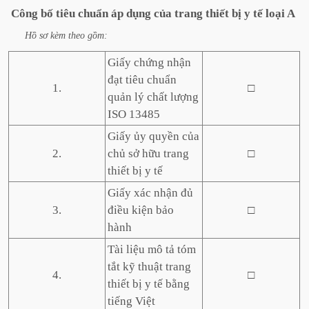
Công
bố
tiêu
chuẩn
áp
dụng
của
trang
thiết
bị
y
tế
loại
A
Hồ
sơ
kèm
theo
gồm:
Giấy chứng nhận
đạt tiêu chuẩn
1.
□
quản lý chất lượng
ISO 13485
Giấy ủy quyền của
2.
chủ sở hữu trang
□
thiết bị y tế
Giấy xác nhận đủ
3.
điều kiện bảo
□
hành
Tài liệu mô tả tóm
tắt kỹ thuật trang
4.
□
thiết bị y tế bằng
tiếng Việt