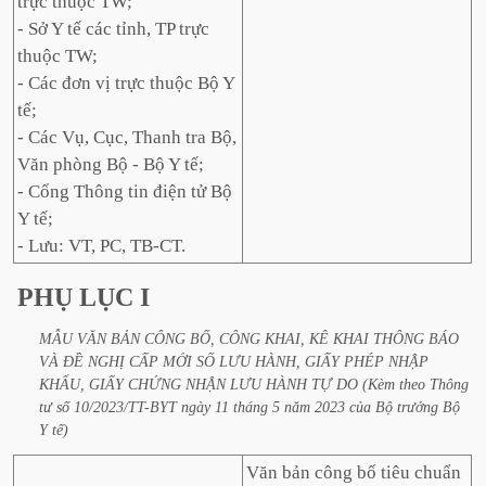
trực thuộc TW;
- Sở Y tế các tỉnh, TP trực
thuộc TW;
- Các đơn vị trực thuộc Bộ Y
tế;
- Các Vụ, Cục, Thanh tra Bộ,
Văn phòng Bộ - Bộ Y tế;
- Cổng Thông tin điện tử Bộ
Y tế;
- Lưu: VT, PC, TB-CT.
PHỤ
LỤC
I
MẪU
VĂN
BẢN
CÔNG
BỐ,
CÔNG
KHAI,
KÊ
KHAI
THÔNG
BÁO
VÀ
ĐỀ
NGHỊ
CẤP
MỚI
SỐ
LƯU
HÀNH,
GIẤY
PHÉP
NHẬP
KHẨU,
GIẤY
CHỨNG
NHẬN
LƯU
HÀNH
TỰ
DO
(Kèm
theo
Thông
tư
số
10/2023/TT-BYT
ngày
11
tháng
5
năm
2023
của
Bộ
trưởng
Bộ
Y
tế)
Văn bản công bố tiêu chuẩn