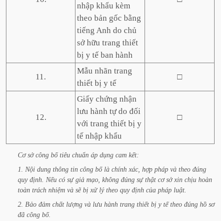
nhập khẩu kèm
theo bản gốc bằng
tiếng Anh do chủ
sở hữu trang thiết
bị y tế ban hành
Mẫu nhãn trang
11.
□
thiết bị y tế
Giấy chứng nhận
lưu hành tự do đối
12.
□
với trang thiết bị y
tế nhập khẩu
Cơ
sở
công
bố
tiêu
chuẩn
áp
dụng
cam
kết:
1.
Nội
dung
thông
tin
công
bố
là
chính
xác,
hợp
pháp
và
theo
đúng
quy
định.
Nếu
có
sự
giả
mạo,
không
đúng
sự
thật
cơ
sở
xin
chịu
hoàn
toàn
trách
nhiệm
và
sẽ
bị
xử
lý
theo
quy
định
của
pháp
luật.
2.
Bảo
đảm
chất
lượng
và
lưu
hành
trang
thiết
bị
y
tế
theo
đúng
hồ
sơ
đã
công
bố.