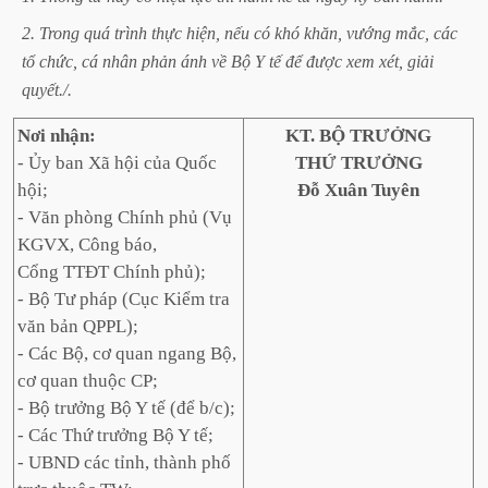
2.
Trong
quá
trình
thực
hiện,
nếu
có
khó
khăn,
vướng
mắc,
các
tổ
chức,
cá
nhân
phản
ánh
về
Bộ
Y
tế
để
được
xem
xét,
giải
quyết./.
Nơi nhận:
KT. BỘ TRƯỞNG
- Ủy ban Xã hội của Quốc
THỨ TRƯỞNG
hội;
Đỗ Xuân Tuyên
- Văn phòng Chính phủ (Vụ
KGVX, Công báo,
Cổng TTĐT Chính phủ);
- Bộ Tư pháp (Cục Kiểm tra
văn bản QPPL);
- Các Bộ, cơ quan ngang Bộ,
cơ quan thuộc CP;
- Bộ trưởng Bộ Y tế (để b/c);
- Các Thứ trưởng Bộ Y tế;
- UBND các tỉnh, thành phố