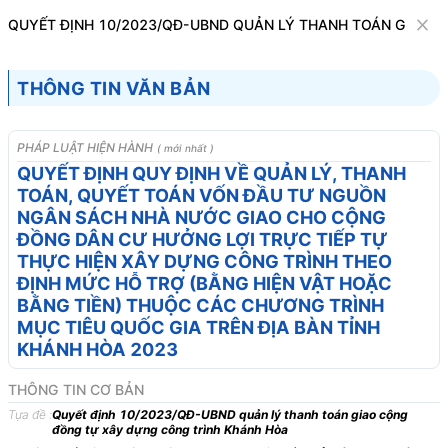
Văn bản
QUYẾT ĐỊNH 10/2023/QĐ-UBND QUẢN LÝ THANH TOÁN GIAO 
Tìm kiếm
Tải về
Cỡ chữ
THÔNG TIN VĂN BẢN
1
x
Quyết định 10/2023/QĐ-UBND quản lý
PHÁP LUẬT HIỆN HÀNH
( mới nhất )
thanh toán giao cộng đồng tự xây dựng
QUYẾT ĐỊNH QUY ĐỊNH VỀ QUẢN LÝ, THANH
TOÁN, QUYẾT TOÁN VỐN ĐẦU TƯ NGUỒN
công trình Khánh Hòa
NGÂN SÁCH NHÀ NƯỚC GIAO CHO CỘNG
Tài chính nhà nước
ĐỒNG DÂN CƯ HƯỞNG LỢI TRỰC TIẾP TỰ
THỰC HIỆN XÂY DỰNG CÔNG TRÌNH THEO
ĐỊNH MỨC HỖ TRỢ (BẰNG HIỆN VẬT HOẶC
ỦY BAN NHÂN DÂN
CỘNG HÒA XÃ HỘI CHỦ
BẰNG TIỀN) THUỘC CÁC CHƯƠNG TRÌNH
TỈNH KHÁNH HÒA
NGHĨA VIỆT NAM
MỤC TIÊU QUỐC GIA TRÊN ĐỊA BÀN TỈNH
-------
Độc lập - Tự do - Hạnh
KHÁNH HÒA 2023
phúc
THÔNG TIN CƠ BẢN
---------------
Tựa đề :
Quyết định 10/2023/QĐ-UBND quản lý thanh toán giao cộng
Số: 10/2023/QĐ-UBND
Khánh Hòa, ngày 18 tháng 4
đồng tự xây dựng công trình Khánh Hòa