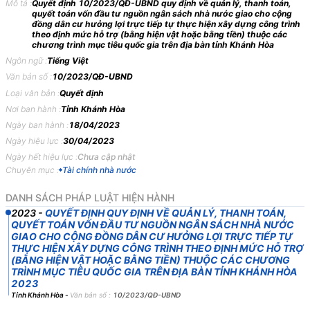
năm 2023
Mô tả :
Quyết định 10/2023/QĐ-UBND quy định về quản lý, thanh toán,
quyết toán vốn đầu tư nguồn ngân sách nhà nước giao cho cộng
đồng dân cư hưởng lợi trực tiếp tự thực hiện xây dựng công trình
QUYẾT
ĐỊNH
theo định mức hỗ trợ (bằng hiện vật hoặc bằng tiền) thuộc các
chương trình mục tiêu quốc gia trên địa bàn tỉnh Khánh Hòa
BAN
HÀNH
QUY
ĐỊNH
VỀ
QUẢN
LÝ,
THANH
TOÁN,
QUYẾT
Ngôn ngữ :
Tiếng Việt
TOÁN
VỐN
ĐẦU
TƯ
NGUỒN
NGÂN
SÁCH
NHÀ
NƯỚC
GIAO
Văn bản số :
10/2023/QĐ-UBND
CHO
CỘNG
ĐỒNG
DÂN
CƯ
HƯỞNG
LỢI
TRỰC
TIẾP
TỰ
THỰC
Loại văn bản :
Quyết định
HIỆN
XÂY
DỰNG
CÔNG
TRÌNH
THEO
ĐỊNH
MỨC
HỖ
TRỢ
Nơi ban hành :
Tỉnh Khánh Hòa
(BẰNG
HIỆN
VẬT
HOẶC
BẰNG
TIỀN)
THUỘC
CÁC
CHƯƠNG
Ngày ban hành :
18/04/2023
TRÌNH
MỤC
TIÊU
QUỐC
GIA
TRÊN
ĐỊA
BÀN
TỈNH
KHÁNH
Ngày hiệu lực :
30/04/2023
HÒA
Ngày hết hiệu lực :
Chưa cập nhật
ỦY
BAN
NHÂN
DÂN
TỈNH
KHÁNH
HÒA
Chuyên mục :
Tài chính nhà nước
Căn
cứ
Luật
tổ
chức
Chính
quyền
địa
phương
ngày
19
tháng
6
năm
DANH SÁCH PHÁP LUẬT HIỆN HÀNH
2015;
2023
-
QUYẾT ĐỊNH QUY ĐỊNH VỀ QUẢN LÝ, THANH TOÁN,
QUYẾT TOÁN VỐN ĐẦU TƯ NGUỒN NGÂN SÁCH NHÀ NƯỚC
Căn
cứ
Luật
sửa
đổi,
bổ
sung
một
số
điều
của
Luật
tổ
chức
Chính
GIAO CHO CỘNG ĐỒNG DÂN CƯ HƯỞNG LỢI TRỰC TIẾP TỰ
phủ
và
Luật
Tổ
chức
chính
quyền
địa
phương
ngày
22
tháng
11
năm
THỰC HIỆN XÂY DỰNG CÔNG TRÌNH THEO ĐỊNH MỨC HỖ TRỢ
2019;
(BẰNG HIỆN VẬT HOẶC BẰNG TIỀN) THUỘC CÁC CHƯƠNG
TRÌNH MỤC TIÊU QUỐC GIA TRÊN ĐỊA BÀN TỈNH KHÁNH HÒA
Căn
cứ
Luật
ban
hành
văn
bản
quy
phạm
pháp
luật
ngày
22
tháng
6
2023
năm
2015;
Tỉnh Khánh Hòa
-
Văn bản số :
10/2023/QĐ-UBND