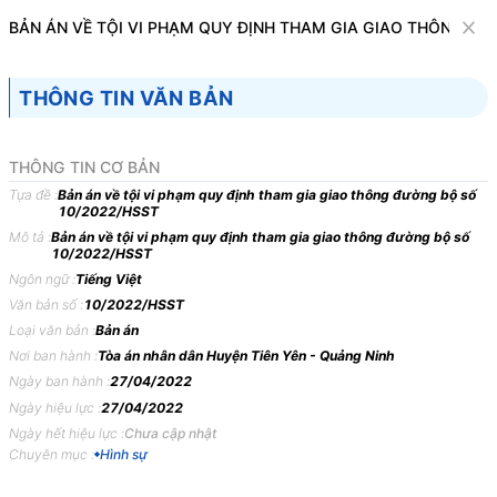
Văn bản
BẢN ÁN VỀ TỘI VI PHẠM QUY ĐỊNH THAM GIA GIAO THÔNG ĐƯ
Tìm kiếm
Tải về
Cỡ chữ
THÔNG TIN VĂN BẢN
1
x
Bản án về tội vi phạm quy định tham gia
THÔNG TIN CƠ BẢN
giao thông đường bộ số 10/2022/HSST
Tựa đề :
Bản án về tội vi phạm quy định tham gia giao thông đường bộ số
10/2022/HSST
Hình sự
Mô tả :
Bản án về tội vi phạm quy định tham gia giao thông đường bộ số
10/2022/HSST
Ngôn ngữ :
Tiếng Việt
TÒA
ÁN
NHÂN
DÂN
HUYỆN
TIÊN
YÊN
TỈNH
QUẢNG
Văn bản số :
10/2022/HSST
NINH
Loại văn bản :
Bản án
BẢN
ÁN
10/2022/HSST
NGÀY
27/04/2022
VỀ
TỘI
VI
Nơi ban hành :
Tòa án nhân dân Huyện Tiên Yên - Quảng Ninh
PHẠM
QUY
ĐỊNH
THAM
GIA
GIAO
THÔNG
ĐƯỜNG
Ngày ban hành :
27/04/2022
Ngày hiệu lực :
27/04/2022
BỘ
Ngày hết hiệu lực :
Chưa cập nhật
Phần
thứ
nhất
KHÁI
QUÁT
BẢN
ÁN
Chuyên mục :
Hình sự