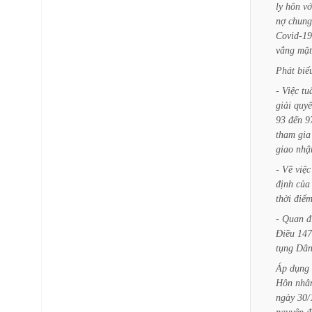
ly
hôn
vớ
nợ
chung
Covid-19
vắng
mặt
Phát
biể
-
Việc
tu
giải
quyế
93
đến
9
tham
gia
giao
nhậ
-
Về
việc
định
của
thời
điể
-
Quan
đ
Điều
147
tụng
Dâ
Áp
dụng
Hôn
nhâ
ngày
30/