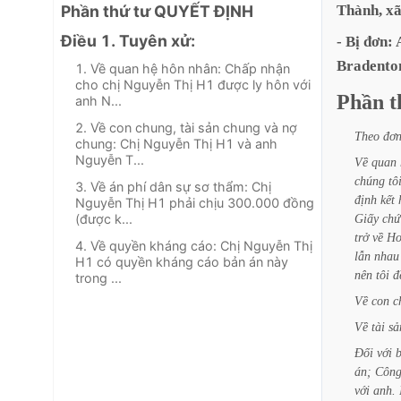
Phần thứ tư QUYẾT ĐỊNH
Thành,
x
Điều 1. Tuyên xử:
-
Bị
đơn:
Bradento
1. Về quan hệ hôn nhân: Chấp nhận
cho chị Nguyễn Thị H1 được ly hôn với
Phần
t
anh N...
2. Về con chung, tài sản chung và nợ
Theo
đơ
chung: Chị Nguyễn Thị H1 và anh
Nguyễn T...
Về
quan
chúng
tô
3. Về án phí dân sự sơ thẩm: Chị
định
kết
Nguyễn Thị H1 phải chịu 300.000 đồng
(được k...
Giấy
chứ
trở
về
Ho
4. Về quyền kháng cáo: Chị Nguyễn Thị
lẫn
nhau
H1 có quyền kháng cáo bản án này
nên
tôi
đ
trong ...
Về
con
c
Về
tài
sả
Đối
với
b
án;
Côn
với
anh.