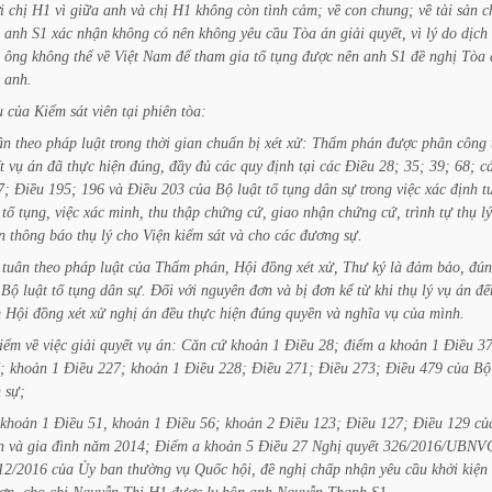
i
chị
H1
vì
giữa
anh
và
chị
H1
không
còn
tình
cảm;
về
con
chung;
về
tài
sản
c
anh
S1
xác
nhận
không
có
nên
không
yêu
cầu
Tòa
án
giải
quyết,
vì
lý
do
dịch
ông
không
thể
về
Việt
Nam
để
tham
gia
tố
tụng
được
nên
anh
S1
đề
nghị
Tòa
anh.
u
của
Kiểm
sát
viên
tại
phiên
tòa:
ân
theo
pháp
luật
trong
thời
gian
chuẩn
bị
xét
xử:
Thẩm
phán
được
phân
công
t
vụ
án
đã
thực
hiện
đúng,
đầy
đủ
các
quy
định
tại
các
Điều
28;
35;
39;
68;
c
7;
Điều
195;
196
và
Điều
203
của
Bộ
luật
tố
tụng
dân
sự
trong
việc
xác
định
t
tố
tụng,
việc
xác
minh,
thu
thập
chứng
cứ,
giao
nhận
chứng
cứ,
trình
tự
thụ
lý
n
thông
báo
thụ
lý
cho
Viện
kiểm
sát
và
cho
các
đương
sự.
tuân
theo
pháp
luật
của
Thẩm
phán,
Hội
đồng
xét
xử,
Thư
ký
là
đảm
bảo,
đún
Bộ
luật
tố
tụng
dân
sự.
Đối
với
nguyên
đơn
và
bị
đơn
kể
từ
khi
thụ
lý
vụ
án
đế
m
Hội
đồng
xét
xử
nghị
án
đều
thực
hiện
đúng
quyền
và
nghĩa
vụ
của
mình.
iểm
về
việc
giải
quyết
vụ
án:
Căn
cứ
khoản
1
Điều
28;
điểm
a
khoản
1
Điều
37
;
khoản
1
Điều
227;
khoản
1
Điều
228;
Điều
271;
Điều
273;
Điều
479
của
Bộ
n
sự;
khoản
1
Điều
51,
khoản
1
Điều
56;
khoản
2
Điều
123;
Điều
127; Điều
129
củ
n
và
gia
đình
năm
2014;
Điểm
a
khoản
5
Điều
27
Nghị
quyết
326/2016/UBNV
12/2016
của
Ủy
ban
thường
vụ
Quốc
hội,
đề
nghị
chấp
nhận
yêu
cầu
khởi
kiện