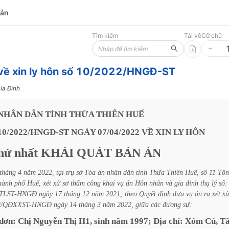
bản
Tìm kiếm
Tải về
Cỡ chữ
về xin ly hôn số 10/2022/HNGĐ-ST
ia Đình
NHÂN
DÂN
TỈNH
THỪA
THIÊN
HUẾ
10/2022/HNGĐ-ST
NGÀY
07/04/2022
VỀ
XIN
LY
HÔN
hứ
nhất
KHÁI
QUÁT
BẢN
ÁN
tháng
4
năm
2022,
tại
trụ
sở
Tòa
án
nhân
dân
tỉnh
Thừa
Thiên
Huế,
số
11
Tôn
hành
phố
Huế,
xét
xử
sơ
thẩm
công
khai
vụ
án
Hôn
nhân
và
gia
đình
thụ
lý
số:
/TLST-HNGĐ
ngày
17
tháng
12
năm
2021;
theo
Quyết
định
đưa
vụ
án
ra
xét
x
22/QĐXXST-HNGĐ
ngày
14
tháng
3
năm
2022,
giữa
các
đương
sự:
đơn:
Chị
Nguyễn
Thị
H1,
sinh
năm
1997;
Địa
chỉ:
Xóm
Củ,
T