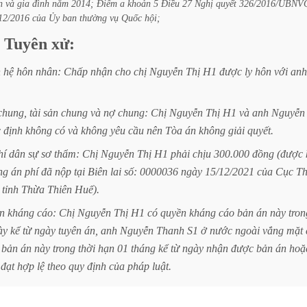
n
và
gia
đình
năm
2014;
Điểm
a
khoản
5
Điều
27
Nghị
quyết
326/2016/UBNV
12/2016
của
Ủy
ban
thường
vụ
Quốc
hội;
Tuyên
xử:
n
hệ
hôn
nhân:
Chấp
nhận
cho
chị
Nguyễn
Thị
H1
được
ly
hôn
với
anh
chung,
tài
sản
chung
và
nợ
chung:
Chị
Nguyễn
Thị
H1
và
anh
Nguyễn
c
định
không
có
và
không
yêu
cầu
nên
Tòa
án
không
giải
quyết.
hí
dân
sự
sơ
thẩm:
Chị
Nguyễn
Thị
H1
phải
chịu
300.000
đồng
(được
ng
án
phí
đã
nộp
tại
Biên
lai
số:
0000036
ngày
15/12/2021
của
Cục
Th
tỉnh
Thừa
Thiên
Huế).
n
kháng
cáo:
Chị
Nguyễn
Thị
H1
có
quyền
kháng
cáo
bản
án
này
tron
ày
kể
từ
ngày
tuyên
án,
anh
Nguyễn
Thanh
S1
ở
nước
ngoài
vắng
mặt
bản
án
này
trong
thời
hạn
01
tháng
kể
từ
ngày
nhận
được
bản
án
hoặ
đạt
hợp
lệ
theo
quy
định
của
pháp
luật.