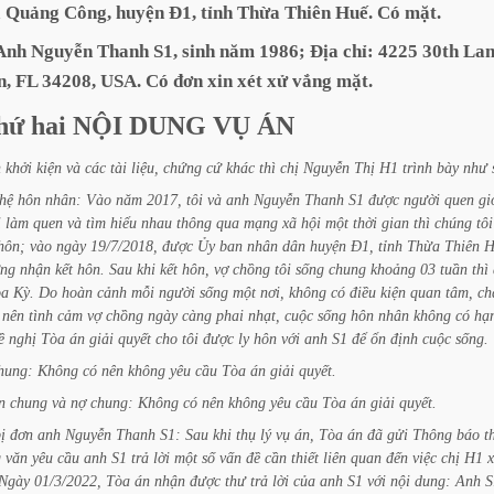
ã
Quảng
Công,
huyện
Đ1,
tỉnh
Thừa
Thiên
Huế.
Có
mặt.
Anh
Nguyễn
Thanh
S1,
sinh
năm
1986;
Địa
chỉ:
4225
30th
Lan
n,
FL
34208,
USA.
Có
đơn
xin
xét
xử
vắng
mặt.
hứ
hai
NỘI
DUNG
VỤ
ÁN
n
khởi
kiện
và
các
tài
liệu,
chứng
cứ
khác
thì
chị
Nguyễn
Thị
H1
trình
bày
như
hệ
hôn
nhân:
Vào
năm
2017,
tôi
và
anh
Nguyễn
Thanh
S1
được
người
quen
gi
i
làm
quen
và
tìm
hiểu
nhau
thông
qua
mạng
xã
hội
một
thời
gian
thì
chúng
tôi
hôn;
vào
ngày
19/7/2018,
được
Ủy
ban
nhân
dân
huyện
Đ1,
tỉnh
Thừa
Thiên
H
ng
nhận
kết
hôn.
Sau
khi
kết
hôn,
vợ
chồng
tôi
sống
chung
khoảng
03
tuần
thì
a
Kỳ.
Do
hoàn
cảnh
mỗi
người
sống
một
nơi,
không
có
điều
kiện
quan
tâm,
ch
nên
tình
cảm
vợ
chồng
ngày
càng
phai
nhạt,
cuộc
sống
hôn
nhân
không
có
hạ
ề
nghị
Tòa
án
giải
quyết
cho
tôi
được
ly
hôn
với
anh
S1
để
ổn
định
cuộc
sống.
hung:
Không
có
nên
không
yêu
cầu
Tòa
án
giải
quyết.
n
chung
và
nợ
chung:
Không
có
nên
không
yêu
cầu
Tòa
án
giải
quyết.
ị
đơn
anh
Nguyễn
Thanh
S1:
Sau
khi
thụ
lý
vụ
án,
Tòa
án
đã
gửi
Thông
báo
t
g
văn
yêu
cầu
anh
S1
trả
lời
một
số
vấn
đề
cần
thiết
liên
quan
đến
việc
chị
H1
x
Ngày
01/3/2022,
Tòa
án
nhận
được
thư
trả
lời
của
anh
S1
với
nội
dung:
Anh
S