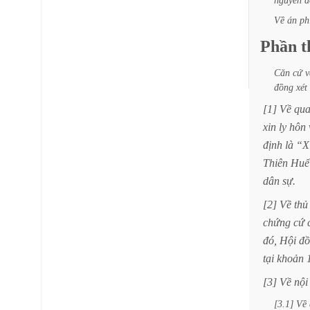
nguyên
đ
Về
án
ph
Phần
t
Căn
cứ
v
đồng
xét
[1]
Về
qu
xin
ly
hôn
định
là
“X
Thiên
Huế
dân
sự.
[2]
Về
thủ
chứng
cứ
đó,
Hội
đồ
tại
khoản
[3]
Về
nội
[3.1]
Về