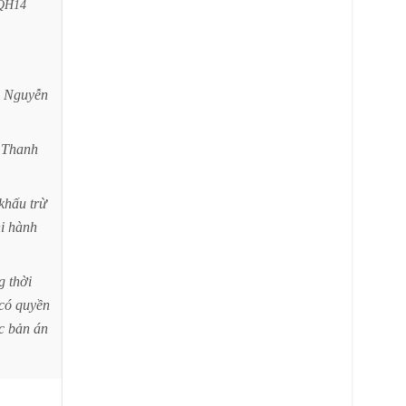
QH14
Nguyễn
Thanh
khấu
trừ
i
hành
g
thời
có
quyền
c
bản
án