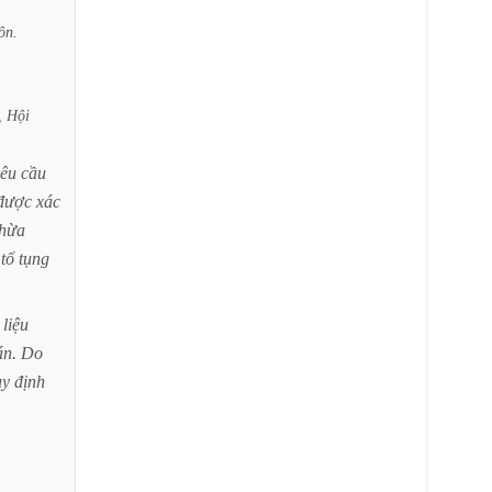
ôn.
,
Hội
yêu
cầu
được
xác
hừa
tố
tụng
liệu
án.
Do
uy
định