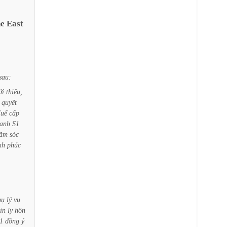
e
East
sau:
ới
thiệu,
quyết
uế
cấp
anh
S1
ăm
sóc
nh
phúc
hụ
lý
vụ
in
ly
hôn
1
đồng
ý