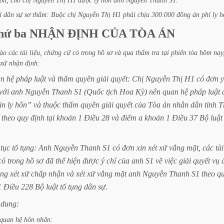
ơn,
cho
chị
Nguyễn
Thị
H1
được
ly
hôn
anh
Nguyễn
Thanh
S1.
í
dân
sự
sơ
thẩm:
Buộc
chị
Nguyễn
Thị
H1
phải
chịu
300.000
đồng
án
phí
ly
h
hứ
ba
NHẬN
ĐỊNH
CỦA
TÒA
ÁN
ào
các
tài
liệu,
chứng
cứ
có
trong
hồ
sơ
và
qua
thẩm
tra
tại
phiên
tòa
hôm
nay
xử
nhận
định:
an
hệ
pháp
luật
và
thẩm
quyền
giải
quyết:
Chị
Nguyễn
Thị
H1
có
đơn
với
anh
Nguyễn
Thanh
S1
(Quốc
tịch
Hoa
Kỳ)
nên
quan
hệ
pháp
luật
in
ly
hôn”
và
thuộc
thẩm
quyền
giải
quyết
của
Tòa
án
nhân
dân
tỉnh
T
theo
quy
định
tại
khoản
1
Điều
28
và
điểm
a
khoản
1
Điều
37
Bộ
luật
tục
tố
tụng:
Anh
Nguyễn
Thanh
S1
có
đơn
xin
xét
xử
vắng
mặt,
các
tài
có
trong
hồ
sơ
đã
thể
hiện
được
ý
chí
của
anh
S1
về
việc
giải
quyết
vụ
ng
xét
xử
chấp
nhận
và
xét
xử
vắng
mặt
anh
Nguyễn
Thanh
S1
theo
q
1
Điều
228
Bộ
luật
tố
tụng
dân
sự.
dung:
quan
hệ
hôn
nhân: