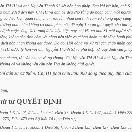
ễn
Thị
H1
và
anh
Nguyễn
Thanh
S1
kết
hôn
hợp
pháp.
Sau
khi
kết
hôn,
anh
S1
từ
năm
2018
đến
nay.
Chị
H1
và
anh
S1
đều
cho
rằng
do
hoàn
cảnh
mỗi
người
ng
có
điều
kiện
quan
tâm,
chăm
sóc
lẫn
nhau
nên
tình
cảm
vợ
chồng
ngày
càng
ộc
sống
hôn
nhân
không
có
hạnh
phúc
nên
đề
nghị
Tòa
án
giải
quyết
cho
hai
n
n
định
cuộc
sống.
Xét
trong
điều
kiện
hiện
nay,
chị
H1
và
anh
S1
mỗi
người
số
hồng
không
còn
tình
cảm
với
nhau
nên
việc
vợ
chồng
đoàn
tụ
để
sống
hạnh
ph
đích
hôn
nhân
không
đạt
được.
Do
đó,
Hội
đồng
xét
xử
xét
cần
chấp
nhận
ch
Thị
H1
được
ly
hôn
với
anh
Nguyễn
Thanh
S1
là
phù
hợp
với
quy
định
của
phá
con
chung,
tài
sản
chung
và
nợ
chung:
Chị
Nguyễn
Thị
H1
và
anh
Nguyễn
Tha
không
có
và
không
yêu
cầu
nên
Tòa
án
không
giải
quyết.
phí
dân
sự
sơ
thẩm:
Chị
H1
phải
chịu
300.000
đồng
theo
quy
định
của
trên;
hứ
tư
QUYẾT
ĐỊNH
hoản
1
Điều
28;
điểm
a
khoản
1
Điều
37;
khoản
4
Điều
147; khoản
1
Điều
22
u
273;
Điều
479
của
Bộ
luật
Tố
tụng
Dân
sự;
khoản
1
Điều
51;
khoản
1
Điều
56;
khoản
2
Điều
123;
Điều
127;
Điều
129
củ