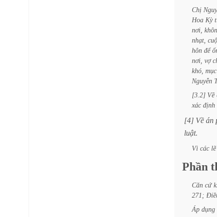
Chị
Nguy
Hoa
Kỳ
nơi,
khô
nhạt,
cu
hôn
để
ổ
nơi,
vợ
c
khó,
mục
Nguyễn
[3.2]
Về
xác
định
[4]
Về
án
luật.
Vì
các
lẽ
Phần
t
Căn
cứ
k
271;
Điề
Áp
dụng