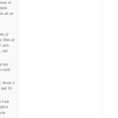
hung
và
bệnh
án
xét
xử
thụ
lý
ác
Điều
từ
ư
cách
,
việc
g
quy
n
trước
;
khoản
4
luật
Tố
a
Luật
QH14
của