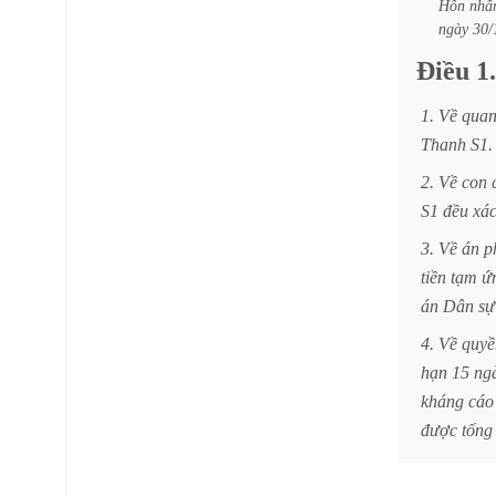
Hôn
nhâ
ngày
30/
Điều
1.
1.
Về
qua
Thanh
S1.
2.
Về
con
S1
đều
xá
3.
Về
án
p
tiền
tạm
ứ
án
Dân
sự
4.
Về
quyề
hạn
15
ng
kháng
cáo
được
tống