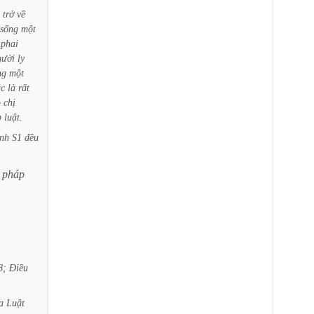
trở
về
sống
một
phai
gười
ly
ng
một
úc
là
rất
o
chị
p
luật.
nh
S1
đều
pháp
8;
Điều
a
Luật