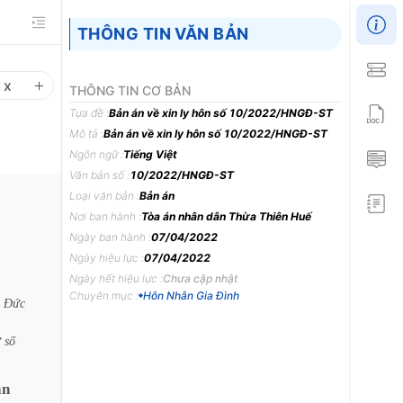
THÔNG TIN VĂN BẢN
1
x
THÔNG TIN CƠ BẢN
Tựa đề :
Bản án về xin ly hôn số 10/2022/HNGĐ-ST
Mô tả :
Bản án về xin ly hôn số 10/2022/HNGĐ-ST
Ngôn ngữ :
Tiếng Việt
Văn bản số :
10/2022/HNGĐ-ST
Loại văn bản :
Bản án
Nơi ban hành :
Tòa án nhân dân Thừa Thiên Huế
Ngày ban hành :
07/04/2022
Ngày hiệu lực :
07/04/2022
Ngày hết hiệu lực :
Chưa cập nhật
Chuyên mục :
Hôn Nhân Gia Đình
Đức
ử
số
ân