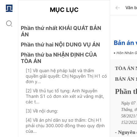
Văn 
MỤC LỤC
Phần thứ nhất KHÁI QUÁT BẢN
ÁN
Bản án 
Phần thứ hai NỘI DUNG VỤ ÁN
Hôn Nhân G
Phần thứ ba NHẬN ĐỊNH CỦA
TÒA ÁN
TÒA
ÁN
[1] Về quan hệ pháp luật và thẩm
quyền giải quyết: Chị Nguyễn Thị H1 có
BẢN
ÁN
đơn y...
Phần
t
[2] Về thủ tục tố tụng: Anh Nguyễn
Thanh S1 có đơn xin xét xử vắng mặt,
các t...
Ngày
07
Thắng,
t
[3] Về nội dung:
58/2021
[4] Về án phí dân sự sơ thẩm: Chị H1
152/20
phải chịu 300.000 đồng theo quy định
của...
-
Nguyên